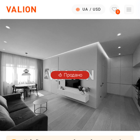
UA
/
USD
0
Продано