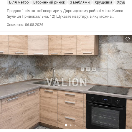
Біля метро
Вторинний ринок
З меблями
Хрущовка
Хрущев
Продаж 1 кімнатної квартири у Дарницькому районі міста Києва
(вулиця Привокзальна, 12) Шукаєте квартиру, в яку можна
заїхати без зайвих витрат? Це саме той варіант. Затишна
Оновлено: 06.08.2026
квартира у хорошому житловому стані в цегляному будинку.
Повністю укомплектована меблями та побутовою технікою –
чудово підійде як для власного проживання, так і для здачі в
оренду. Переваги квартири: - цегляний будинок (теплий взимку,
прохолодний влітку); - хороший житловий стан; - централізоване
опалення; - бойлер – гаряча вода цілий рік; - суміжний санвузол
із ванною; - кондиціонер у кухні; - меблі у кімнаті; - ніша у
передпокої; - холодильник; - газова плита та витяжка; -
швидкісний інтернет. Локація, яка економить ваш час. У пішій
доступності: - парк Партизанської слави та парк Таращанець; -
Палац культури Дарниця; - залізнична станція Дарниця; -
школи, дитячі садки, поліклініка; - супермаркети: АТБ, Новус,
Екомаркет; - продуктовий та речовий ринок; - кав'ярні, магазини,
Нова пошта, укрпошта; - ТРЦ New Way* та спортивні комплекси. -
метро Бориспільська, Вирлиця та Харківська – приблизно 15 -20
хвилин громадським транспортом. Вдале поєднання затишку,
розвиненої інфраструктури та зручного транспортного
сполучення. Квартира перебуває у власності понад 3 роки, тому
продаж не передбачає сплати податків. Ціна - 55 000 y.o. Комісія