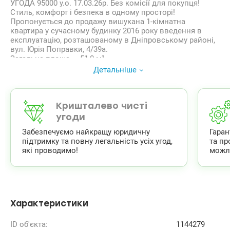
УГОДА 95000 у.о. 17.03.26р. Без комісії для покупця!
Стиль, комфорт і безпека в одному просторі!
Пропонується до продажу вишукана 1-кімнатна
квартира у сучасному будинку 2016 року введення в
експлуатацію, розташованому в Дніпровському районі,
вул. Юрія Поправки, 4/39а.
Загальна площа — 51,0 м²
• житлова — 20,8 м²
Детальніше
• кухня — 12,3 м²
• поверх — 13 із 22
• висота стелі — 3,0 м, що додає простору й повітря
Квартира створена для тих, хто цінує якість, естетику та
Кришталево чисті
продумані деталі. Інтер’єр виконаний за індивідуальним
угоди
дизайн-проєктом із використанням сучасних технологій
Забезпечуємо найкращу юридичну
Гара
та преміальних матеріалів.
підтримку та повну легальність усіх угод,
та пр
Повністю укомплектована та готова до проживання
які проводимо!
можл
• простора кухня та вітальня
• окрема затишна спальня
• засклений балкон
• двері прихованого монтажу
• італійські меблі та плитка
• вбудована кухня з фасадами з фарбованого МДФ,
Характеристики
вмістка вбудована гардеробна шафа по Авторському
дизайну.
ID об'єкта:
1144279
• вбудований холодильник