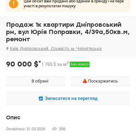
Цей об'єкт вже продано або зданий в оренду і не бере
!
участі в результатах пошуку
Продаж 1к квартири Дніпровський
рн, вул Юрія Поправки, 4/39а,50кв.м,
ремонт
Київ, Дніпровський , Соцмісто, м. Чернігівська
*
90 000
$
2
*
1 765
$
за м
Без комісії
В обрані
Поскаржитись
Записатися на перегляд
Опис
Оновлено: 31.03.2026
598