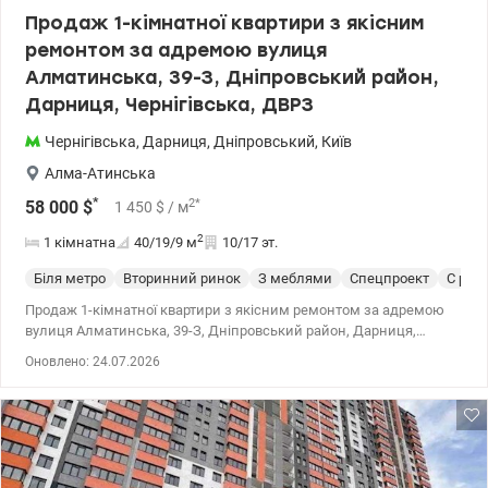
5 % 096 644 99 34 - Юлія Івахно valion.ua/1154831
Продаж 1-кімнатної квартири з якісним
ремонтом за адремою вулиця
Алматинська, 39-З, Дніпровський район,
Дарниця, Чернігівська, ДВРЗ
Чернігівська
,
Дарниця
,
Дніпровський
,
Київ
Алма-Атинська
*
2
*
58 000
$
1 450
$
/ м
2
1 кімнатна
40/19/9
м
10/17 эт.
Біля метро
Вторинний ринок
З меблями
Спецпроект
С рем
Продаж 1-кімнатної квартири з якісним ремонтом за адремою
вулиця Алматинська, 39-З, Дніпровський район, Дарниця,
Чернігівська, ДВРЗ Розглядаємо безготівковий розрахунок,
Оновлено: 24.07.2026
держпрограми Загальна площа — 40 м², житлова — 18.5 м², кухня
— 8.5 м². Квартира розташована на 10 поверсі із 16-ти у
цегляному будинок 2009 року. Квартира з новим ремонтом -
чудовий варіант як для себе, так і під орендний бізнес: — окрема
кімната, необхідні меблі та кондиціонер — кухня із вбудованою
технікою — суміжний санвузол з ванною (є бойлер) — просторий