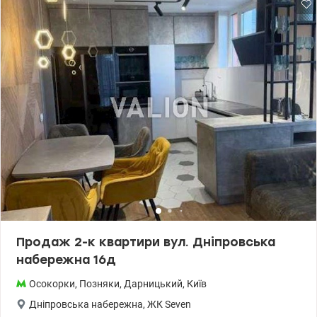
Продаж 2-к квартири вул. Дніпровська
набережна 16д
Осокорки
,
Позняки
,
Дарницький
,
Київ
Дніпровська набережна
,
ЖК Seven