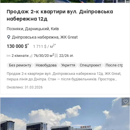
Продаж 2-к квартири вул. Дніпровська
набережна 12д
Позняки
,
Дарницький
,
Київ
Дніпровська набережна
,
ЖК Great
*
2
*
130 000
$
1 711
$
/ м
2
2 кімнати
76/30/20
м
22/26 эт.
Без ремонту
Новобудова
Укриття
Спецпроект
После строит
Продаж 2-к квартири вул. Дніпровська набережна 12д. ЖК Great,
перша лінія до Дніпра. Стан — після будівельників. Простора
кухня-вітальня, два окремі санвузли. Перша лінія, близькість до
Оновлено: 31.03.2026
набережної для прогулянок, спортивних активностей і
відпочинку. Територія ЖК – підземний паркінг, стильні холі,
розвинена інфраструктура поруч. 044 200 10 80 valion.ua/1144379