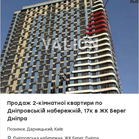
044 200 10 80 valion.ua/1140876
Продаж 2-кімнатної квартири по
Дніпровській набережній, 17к в ЖК Берег
Дніпра
Позняки
,
Дарницький
,
Київ
Дніпровська набережна
,
ЖК Берег Дніпра