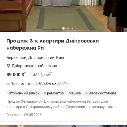
Продаж 3-к квартири Дніпровська
набережна 9а
Березняки
,
Дніпровський
,
Київ
Дніпровська набережна
*
2
*
89 000
$
1 483
$
/ м
2
Трикімнатна
60/45/9
м
2/9 эт.
Вторинний ринок
З ремонтом
Чешка
Жилое состояние
Продаж 3-к квартири Дніпровська набережна 9а. Затишна
квартира в Дніпровському районі (Березняки) в гарному стані.
044 200 10 80 valion.ua/1149208
Оновлено: 29.05.2026