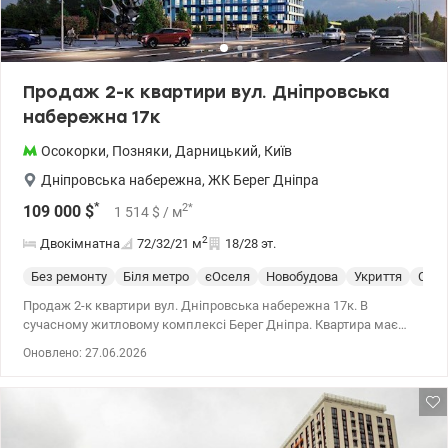
Продаж 2-к квартири вул. Дніпровська
набережна 17к
Осокорки
,
Позняки
,
Дарницький
,
Київ
Дніпровська набережна
,
ЖК Берег Дніпра
*
2
*
109 000
$
1 514
$
/ м
2
Двокімнатна
72/32/21
м
18/28 эт.
Без ремонту
Біля метро
єОселя
Новобудова
Укриття
Спец
Продаж 2-к квартири вул. Дніпровська набережна 17к. В
сучасному житловому комплексі Берег Дніпра. Квартира має
панорамний вид на Дніпро. Зручне та функціональне
Оновлено: 27.06.2026
планування: - дві окремі просторі кімнати - велика кухня з
заскленою лоджією - два санвузли - багато природного світла
завдяки великим вікнам. 044 200 10 80 valion.ua/1146762