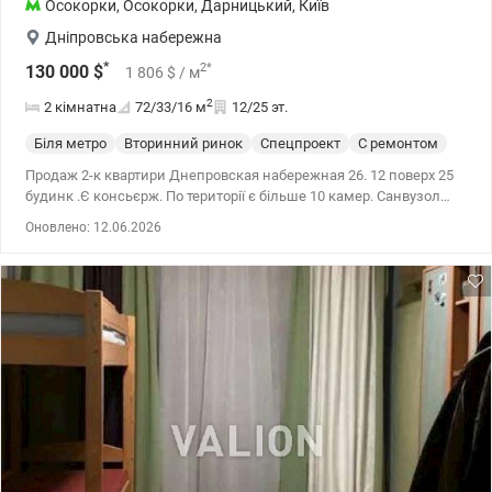
Осокорки
,
Осокорки
,
Дарницький
,
Київ
Дніпровська набережна
*
2
*
130 000
$
1 806
$
/ м
2
2 кімнатна
72/33/16
м
12/25 эт.
Біля метро
Вторинний ринок
Спецпроект
С ремонтом
Продаж 2-к квартири Днепровская набережная 26. 12 поверх 25
будинк .Є консьєрж. По території є більше 10 камер. Санвузол
суміжний. Зроблено євроремонт. Є теплий балкон(батарея). В
Оновлено: 12.06.2026
кухні та савузлі - тепла підлога. Централізоване опалення.
Електрика, водопостачання за індивідуальними лічильниками.
Вода з центрального водопровода. Бойлер. Інтернет проведено -
працює при відключенні світла. Під час відключень світла, ліфти
, водопостачання та опалення працюють. До метро 3 хв пішки.
044 200 10 80 Valion.ua/1150011