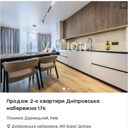
дизайнерським ремонтом, індивідуальним плануванням,
дороговартісною побутовою технікою (пральна та сушильна
машинки, болер з Wi-Fi, кондиціонери в кожній кімнаті) і
сантехнікою, кухня укомплектована технікою Franke. При
продажу все залишається новим власникам. Прекрасний
панорамний вид на Дніпро, Печерську Лавру, Правий берег і на
місто з іншої сторони В квартирі нікто не проживав. Комплекс
закритого типу, в будинку цілодобова охорона, відеонагляд, на
первом поверсі місце для візочків, три ліфта Otis, будинок
підключений до генератора. Є можливість придбати два
суміжних паркомісця на 2-му поверсі 8-ми поверхового паркінгу,
розташованого на території ЖК Seven, оплачуються окремо.
Розвита інфраструктура, до м. вул. Осокорки 2 хвилини пішки,
громадський транспорт до м. Осокорки. Лівобережної, Позняки,
ТЦ Аркадія, RiverMall, школи, дитячі сади, зона для прогулянок і
відпочинку. Цена: 265000 у.о. Телефон: 0988328860, 0507684400
Оксана valion.ua/1091292
Продаж 2-к квартири Дніпровська
набережна 17к
Позняки
,
Дарницький
,
Київ
Дніпровська набережна
,
ЖК Берег Дніпра