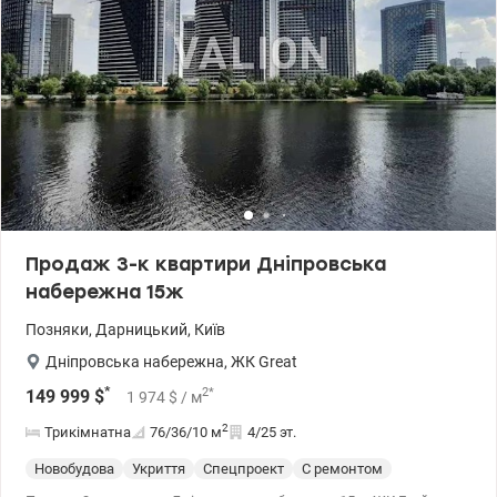
Продаж 3-к квартири Дніпровська
набережна 15ж
Позняки
,
Дарницький
,
Київ
Дніпровська набережна
,
ЖК Great
*
2
*
149 999
$
1 974
$
/ м
2
Трикімнатна
76/36/10
м
4/25 эт.
Новобудова
Укриття
Спецпроект
С ремонтом