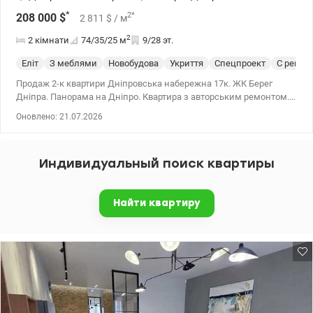
*
2
*
208 000
$
2 811
$
/ м
2
2 кімнати
74/35/25
м
9/28 эт.
Еліт
З меблями
Новобудова
Укриття
Спецпроект
С ремон
Продаж 2-к квартири Дніпровська набережна 17к. ЖК Берег
Дніпра. Панорама на Дніпро. Квартира з авторським ремонтом.
Планування- простора кухня-вітальня з панорамними вікнами,
Оновлено: 21.07.2026
дві окремі спальні, велика гардеробна кімната при вході,
санвузол з ванною, гостьовий санвузол. Квартира повністю
укомплектована меблями та технікою. Зручне розташування
Индивидуальный поиск квартиры
забезпечує швидкий доступ до центру міста та всієї необхідної
інфраструктури. 044 200 10 80 valion.ua/1152291
Найти квартиру