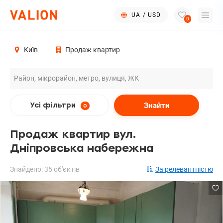
UA
/
USD
0
Київ
Продаж квартир
Знайти
Усі фільтри
0
Продаж квартир вул.
Дніпровська набережна
Знайдено: 35 об'єктів
За релевантністю