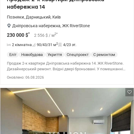
набережна 14
Позняки
,
Дарницький
,
Київ
Дніпровська набережна
,
ЖК RiverStone
*
2
*
230 000
$
2 556
$
/ м
2
2 кімнатна
90/43/31
м
4/23 эт.
Еліт
Новобудова
Укриття
Спецпроект
С ремонтом
Продаж 2-к квартири Дніпровська набережна 14. ЖК RiverStone.
Дизайнерський ремонт. Вхідні двері броньовані. У помешканні
тепла підлога. Територія охороняється. Територія закрита.
Оновлено: 06.08.2026
Будинок з ліфтом та консьєржем. Опалення централізоване. У
квартирі індивідуальне опалення. 044 200 10 80 valion.ua/1152014