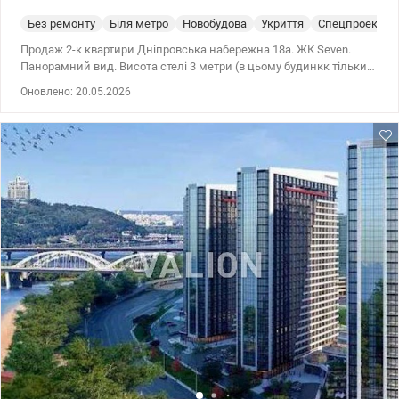
Без ремонту
Біля метро
Новобудова
Укриття
Спецпроект
Продаж 2-к квартири Дніпровська набережна 18а. ЖК Seven.
Панорамний вид. Висота стелі 3 метри (в цьому будинкк тільки
на верхніх поверхах). Зроблено перепланування. Виконана
Оновлено: 20.05.2026
електрика. Штукатурка стін. Зроблені виводи під кондиціонери.
Є готовий дизайн-проєкт квартири. 044 200 10 80
valion.ua/1145088