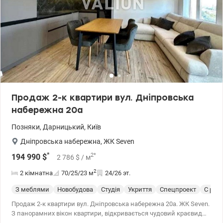
Продаж 2-к квартири вул. Дніпровська
набережна 20а
Позняки
,
Дарницький
,
Київ
Дніпровська набережна
,
ЖК Seven
*
2
*
194 990
$
2 786
$
/ м
2
2 кімнатна
70/25/23
м
24/26 эт.
З меблями
Новобудова
Студія
Укриття
Спецпроект
С рем
Продаж 2-к квартири вул. Дніпровська набережна 20а. ЖК Seven.
З панорамних вікон квартири, відкривається чудовий краєвид
на озеро, річка. Дніпро та місто. Квартира світла, простора,