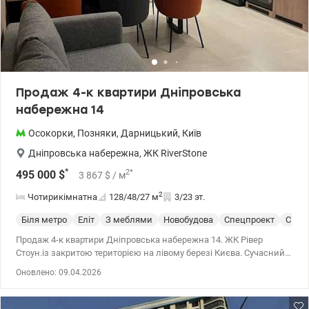
Продаж 4-к квартири Дніпровська
набережна 14
Осокорки
,
Позняки
,
Дарницький
,
Київ
Дніпровська набережна
,
ЖК RiverStone
*
2
*
495 000
$
3 867
$
/ м
2
Чотирикімнатна
128/48/27
м
3/23 эт.
Біля метро
Еліт
З меблями
Новобудова
Спецпроект
С ре
Продаж 4-к квартири Дніпровська набережна 14. ЖК Рівер
Стоун.із закритою територією на лівому березі Києва. Сучасний
дизайнерський ремонт, кухня вітальня, 3 окремі кімнати, 2
Оновлено: 09.04.2026
санвузли та окрема вбиральня. Техніка преміальних брендів,
меблі з Італії. У квартирі встановлено інвертор. У будинку є
власний генератор та котельня. Додатково є два машиномісця.