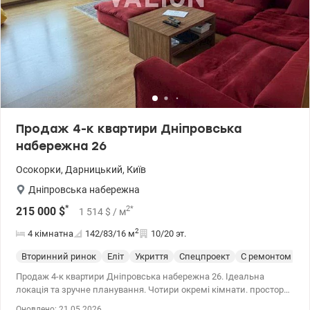
Продаж 4-к квартири Дніпровська
набережна 26
Осокорки
,
Дарницький
,
Київ
Дніпровська набережна
*
2
*
215 000
$
1 514
$
/ м
2
4 кімнатна
142/83/16
м
10/20 эт.
Вторинний ринок
Еліт
Укриття
Спецпроект
С ремонтом
Продаж 4-к квартири Дніпровська набережна 26. Ідеальна
локація та зручне планування. Чотири окремі кімнати. простора
кухня, велика засклена лоджія, комора та гардеробна.
Оновлено: 21.05.2026