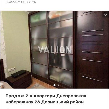
Оновлено: 13.07.2026
повністю обладнана меблями та технікою. Вся вбудована
техніка та 3 кондиціонери Квартира складається з кухні-студіо, 2
спалень, 2 санвузли, гардеробу, великої лоджії. 044 200 10 80
valion.ua/1151416
Продаж 2-к квартири Днепровская
набережная 26 Дарницький район