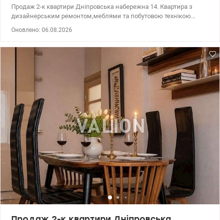
Продаж 2-к квартири Дніпровська набережна 14. Квартира з
дизайнерським ремонтом,меблями та побутовою технікою
також у вартість входить власне паркомісце у підземному
Оновлено: 06.08.2026
паркінгу. 044 200 10 80 valion.ua/1152040
Продаж 2-к квартири Дніпровська