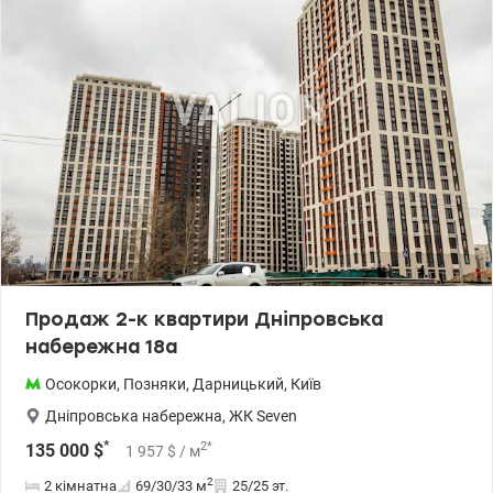
Продаж 2-к квартири Дніпровська
набережна 18а
Осокорки
,
Позняки
,
Дарницький
,
Київ
Дніпровська набережна
,
ЖК Seven
*
2
*
135 000
$
1 957
$
/ м
2
2 кімнатна
69/30/33
м
25/25 эт.