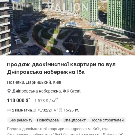
Продаж двокімнатної квартири по вул.
Дніпровська набережна 15к
Позняки
,
Дарницький
,
Київ
Дніпровська набережна
,
ЖК Great
*
2
*
118 000
$
1 573
$
/ м
2
2 кімнатна
75/32/21
м
15/25 эт.
Без ремонту
Новобудова
Спецпроект
После строителей
Продаж двокімнатної квартири за адресою м. Київ, вул.
Дніпровська набережна 15к(3 будинок) з видом на Дніпро в ЖК