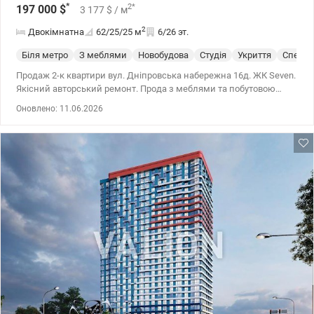
*
2
*
197 000
$
3 177
$
/ м
2
Двокімнатна
62/25/25
м
6/26 эт.
Біля метро
З меблями
Новобудова
Студія
Укриття
Спецпр
Продаж 2-к квартири вул. Дніпровська набережна 16д. ЖК Seven.
Якісний авторський ремонт. Прода з меблями та побутовою
технікою. 2 спальні, простора кухня-студія, два санвузли (один
Оновлено: 11.06.2026
перероблений на гардероб, із збереженням виводу), коридор.
Вдале планування від забудовника. Цілодобова охорона на 1
поверсі (обхід території комплексу). Колясочна на 1 поверсі.
Велосипедна на -1 поверсі. Гостьова парковка та 7-поверховий
паркінг. Поруч спортивні майданчики. Місця для піших
прогулянок. Озеро. 044 200 10 80 valion.ua/1148403