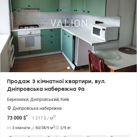
Продаж 3 кімнатної квартири, вул.
Дніпровська набережна 9а
Березняки
,
Дніпровський
,
Київ
Дніпровська набережна
*
2
*
73 000
$
1 217
$
/ м
2
3 кімнати
60/38/9
м
2/9 эт.