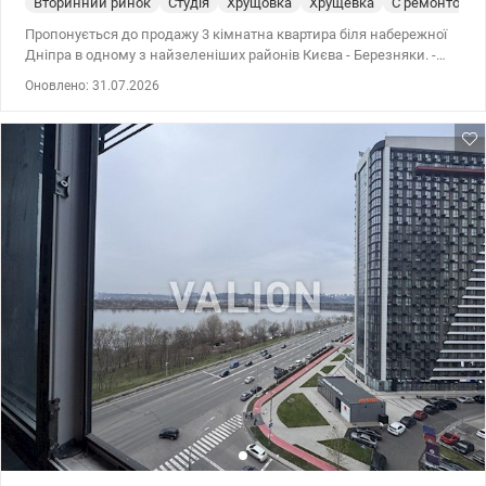
Вторинний ринок
Студія
Хрущовка
Хрущевка
С ремонтом
Пропонується до продажу 3 кімнатна квартира біля набережної
Дніпра в одному з найзеленіших районів Києва - Березняки. -
Адреса: вул. Дніпровська набережна, 9а - Поверх: 2 з 9 - Площа:
Оновлено: 31.07.2026
60 кв.м. Квартира одностороння, кухня-студія та дві кімнати.
Замінені вікна на металопластикові, на підлозі ламінат. Є газ,
бойлер. Чистий, доглянутий під'зд, тихий двір з достатньою
кількістю місць для паркування. Район з розвиненою
інфраструктурою: поруч магазини, школи, дитячі садочки,
набережна Дніпра. Зупинка міського транспорту в 3 хвилинах.
До метро Лівобережна або Осокорки 10-15 хв. міським
транспортом. До центру міста 10 хв. на авто. Ціна: 73000 у.о.
0505077158 Марина, Valion.ua /1145480