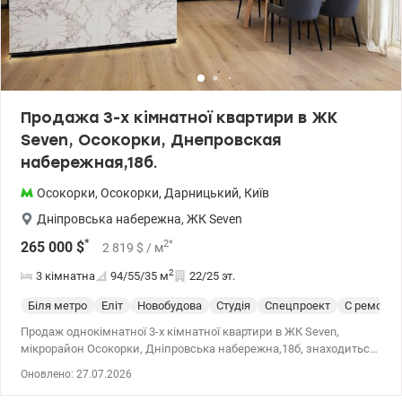
Продажа 3-х кімнатної квартири в ЖК
Seven, Осокорки, Днепровская
набережная,18б.
Осокорки
,
Осокорки
,
Дарницький
,
Київ
Дніпровська набережна
,
ЖК Seven
*
2
*
265 000
$
2 819
$
/ м
2
3 кімнатна
94/55/35
м
22/25 эт.
Біля метро
Еліт
Новобудова
Студія
Спецпроект
С ремонт
Продаж однокімнатної 3-х кімнатної квартири в ЖК Seven,
мікрорайон Осокорки, Дніпровська набережна,18б, знаходиться
на 22 поверсі 25-ти поверхового будинку. Загальна площа - 93,50
Оновлено: 27.07.2026
кв.м2, вільне планування, кухня студія, дві роздільні кімнати, дві
санузли з ванною, душевої кабіни, балкон 5 кв.м2. Квартира з