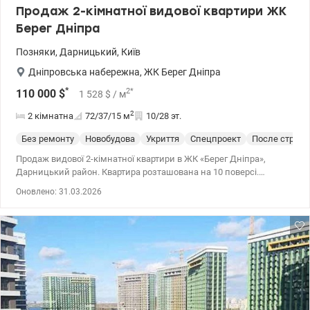
Продаж 2-кімнатної видової квартири ЖК
Берег Дніпра
Позняки
,
Дарницький
,
Київ
Дніпровська набережна
,
ЖК Берег Дніпра
*
2
*
110 000
$
1 528
$
/ м
2
2 кімнатна
72/37/15
м
10/28 эт.
Без ремонту
Новобудова
Укриття
Спецпроект
После строит
Продаж видової 2-кімнатної квартири в ЖК «Берег Дніпра»,
Дарницький район. Квартира розташована на 10 поверсі.
Загальна площа - 72 м ². Планування дозволяє зручно зонувати
Оновлено: 31.03.2026
простір під кухню-вітальню та дві окремі кімнати. Квартира без
ремонту – чудова можливість реалізувати власний дизайн-
проект. З вікон відкривається чудовий панорамний вид на
Дніпро. Сучасний житловий комплекс із доглянутою територією,
відеоспостереженням та комфортною інфраструктурою. Поруч
набережна для прогулянок, відпочинку, зручна транспортна
розв'язка. Айпара Ціна - 110 000 $. т. 0992733730
Valion.ua/1137354