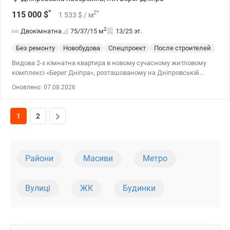
*
2
*
115 000
$
1 533
$
/ м
2
Двокімнатна
75/37/15
м
13/25 эт.
Без ремонту
Новобудова
Спецпроект
После строителей
Видова 2-х кімнатна квартира в новому сучасному житловому
комплексі «Берег Дніпра», розташованому на Дніпровській
набережній, з чудовим видом на Дніпро та правий берег.
Оновлено: 07.08.2026
Закрита територія, дитячий майданчик. Поряд набережна
Дніпра та новий сучасний парк, «ЖК «Грейт», Супермаркет
«Новус»,ТЦ «Рівер молл». 044 200 10 80 valion.ua/1137507
1
2
Райони
Масиви
Метро
Вулиці
ЖК
Будинки