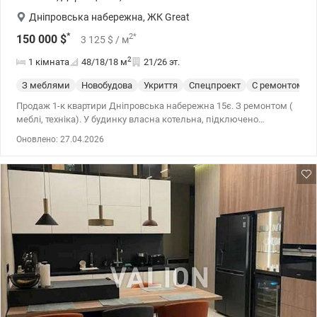
Дніпровська набережна
,
ЖК Great
*
2
*
150 000
$
3 125
$
/ м
2
1 кімната
48/18/18
м
21/26 эт.
З меблями
Новобудова
Укриття
Спецпроект
С ремонтом
Продаж 1-к квартири Дніпровська набережна 15є. З ремонтом (
меблі, техніка). У будинку власна котельна, підключено
генератор. Квартира на першій лінії. Вид з вікон у двір та на
Оновлено: 27.04.2026
Дніпро. Територія з охороною та відеоспостереженням. Сучасні
дитячі майданчики, спортивні зони, ландшафтний дизайн.
Власна інфраструктура на території комплексу. 044 200 10 80
valion.ua/1141063