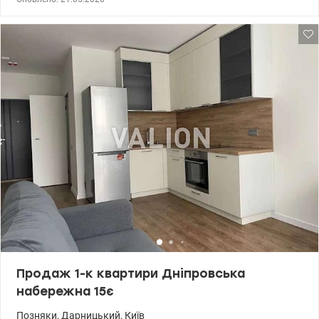
Розташування у районі з високорозвиненою інфраструктурою:
набережна, ТЦ, супермаркети, школи та зручна транспортна
розв'язка. 044 200 10 80 valion.ua/1141786
Продаж 1-к квартири Дніпровська
набережна 15є
Позняки
,
Дарницький
,
Київ