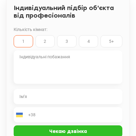
Індивідуальний підбір об'єкта
від професіоналів
Кількість кімнат:
1
2
3
4
5+