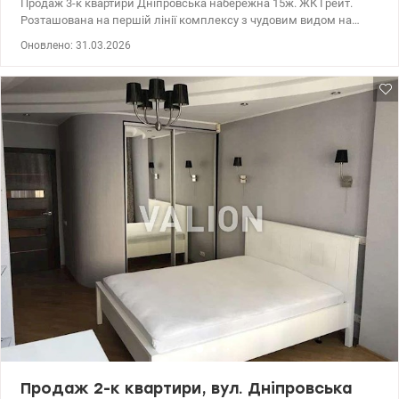
Продаж 3-к квартири Дніпровська набережна 15ж. ЖК Грейт.
Розташована на першій лінії комплексу з чудовим видом на
Дніпро, стильний комплекс з ландшафтним оформленням
Оновлено: 31.03.2026
двору. Вхідна група з мебльованим дизайнерським
оформленням та консьерж сервісом. Цілодобова охорона. Має
свою котельню, генератор, 5 ліфтів у будівлі, один з яких веде
прямо в підземний паркінг бомбосховище. Окремі кімнати,
панорамні вікна всі з видом на Дніпро. Ремонт 2026 року, без
меблів, завжди є гаряча вода та тепло. Дуже світла, з чудовим
видом квартира. 044 200 10 80 valion.ua/1144386
Продаж 2-к квартири, вул. Дніпровська