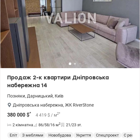
Продаж 2-к квартири Дніпровська
набережна 14
Позняки
,
Дарницький
,
Київ
Дніпровська набережна
,
ЖК RiverStone
*
2
*
380 000
$
4 419
$
/ м
2
2 кімнатна
86/58/16
м
21/23 эт.
Еліт
З меблями
Новобудова
Укриття
Спецпроект
С ремон