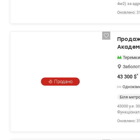
4м2) за адр
Сучасний ре
Оновлено: 3
Зручна інфр
Продаж 
Академи
Теремки
Заболот
*
43 300
$
Продано
Однокім
Біля метр
43000 у.е. 
Функціональ
місцями збе
Оновлено: 3
Раціональн