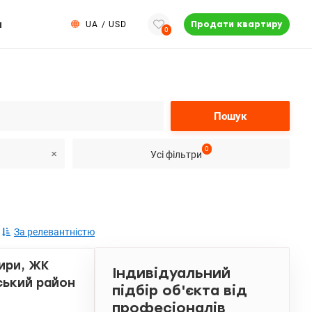
и
UA
/
USD
Продати квартиру
0
Пошук
0
Усі фільтри
За релевантністю
ири, ЖК
Індивідуальний
ський район
підбір об'єкта від
професіоналів