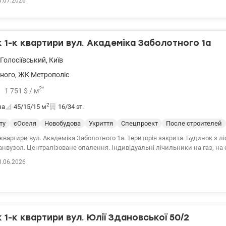
3.07.2026
ьня Ідеальний варіант як для життя, так і під орендний бізнес Квартира 
аткових вкладень ЖК Нова Англія — закрита територія з охороною 24/7 
ура: кафе, магазини, спорт, зони відпочинку Метро Васильківська у піші
ерх, гарний вид та ліквідна локація роблять цю квартиру відмінною інве
1-к квартири вул. Академіка Заболотного 1а
 0992319718 Аліна valion.ua/1149529
Голосіївський
,
Київ
ного
,
ЖК Метрополіс
2
*
1 751
$
/ м
2
на
45/15/15
м
16/34 эт.
ту
єОселя
Новобудова
Укриття
Спецпроект
После строителей
квартири вул. Академіка Заболотного 1а. Територія закрита. Будинок з лі
і лічильники на газ, на електрику. 044 200
.ua/1145789
0.06.2026
1-к квартири вул. Юлії Здановської 50/2