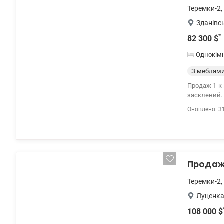
Теремки-2
,
Зданівс
*
82 300
$
Однокім
З меблям
Продаж 1-к 
засклений. Н
комплекс ро
Оновлено: 3
044 200 10 8
Продаж 
Теремки-2
,
Луценка
108 000
$