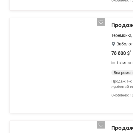
Оновлено: 1
кухня-вітал
жодних дод
інфраструкт
Високий пов
Продаж 
107 000 у.о.
Теремки-2
,
Заболот
*
78 800
$
1 кімнат
Без ремон
Продаж 1-к 
суміжний санвузол. Централізоване опалення. Індивідуальн
10 80 valion
Оновлено: 1
Продаж 