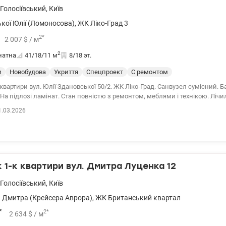
Голосіївський
,
Київ
ької Юлії (Ломоносова)
,
ЖК Ліко-Град 3
2
*
2 007
$
/ м
2
натна
41/18/11
м
8/18 эт.
и
Новобудова
Укриття
Спецпроект
С ремонтом
квартири вул. Юлії Здановської 50/2. ЖК Ліко-Град. Санвузел сумісний. 
а підлозі ламінат. Стан повністю з ремонтом, меблями і технікою. Лічильники 
зташований поруч із трьома станціями метрополітену у Голосіївському р
1.03.2026
0 valion.ua/1142962
1-к квартири вул. Дмитра Луценка 12
Голосіївський
,
Київ
 Дмитра (Крейсера Аврора)
,
ЖК Британський квартал
*
2
*
2 634
$
/ м