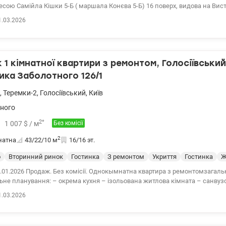
есою Самійла Кішки 5-Б ( маршала Конєва 5-Б) 16 поверх, видова на Вис
монт. Квартира продається з усіма меблями та технікою. Теплий дім, ОС
1.03.2026
аструктура: парк, озеро, магазини, супермаркети, ТРЦ Республіка 10хв пі
комунікації підключені. Переуступка. Тел.(044) 200-10-80 valion.ua/1101953
1 кімнатної квартири з ремонтом, Голосіївський 
ка Заболотного 126/1
,
Теремки-2
,
Голосіївський
,
Київ
ного
2
*
1 007
$
/ м
Без комісії
2
натна
43/22/10
м
16/16 эт.
о
Вторинний ринок
Гостинка
З ремонтом
Укриття
Гостинка
Ж
30.01.2026 Продаж. Без комісії. Однокымнатна квартира з ремонтомзагал
не планування: – окрема кухня – ізольована житлова кімната – санвузо
рігання Квартира світла, доглянута, повністю готова до заселення або з
1.03.2026
е використання площі – максимум комфорту без зайвих метрів.