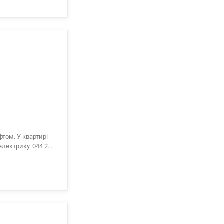
не потребує
Розвинена
й доступності
стицією вартість
фтом. У квартирі