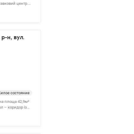
тавковий центр.
ББ, консєрж.
шки! Всі
р-н, вул.
илое состояние
ьна площа 42,9м²
л – коридор із
давання в оренду.