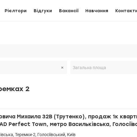
Рієлтори
Відгуки
Вакансії
Навчання
Контакт
ремках 2
вича Михаила 32В (Трутенко), продаж 1к кварт
AD Perfect Town, метро Васильківська, Голосіїв
івська
,
Теремки-2
,
Голосіївський
,
Київ