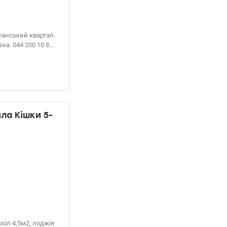
танський квартал.
10 80
ла Кішки 5-
хол 4,5м2, лоджія