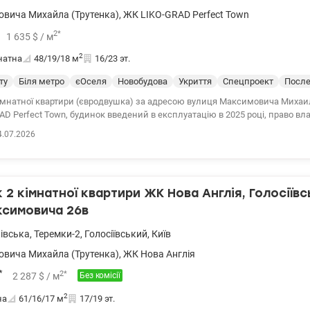
вича Михайла (Трутенка)
,
ЖК LIKO-GRAD Perfect Town
2
*
1 635
$
/ м
2
натна
48/19/18
м
16/23 эт.
ту
Біля метро
єОселя
Новобудова
Укриття
Спецпроект
После
імнатної квартири (євродвушка) за адресою вулиця Максимовича Михаил
D Perfect Town, будинок введений в експлуатацію в 2025 році, право вл
 податки власник сплачує), метро Васильківська, Голосіївський район. Р
4.07.2026
ержпрограмами. Характеристики квартири: - площа: загальна 48,2 м2, жи
2 - поверх 16/23 - планування: дві роздільні кімнати 18,9 м2 та 17,8 м2 - 
ів Будинок: - введений в експлуатацію в 2025 році - клас комфорт - мон
будівництва, стіни газоблок - утеплення мінеральна вата - висота стелі 2,
2 кімнатної квартири ЖК Нова Англія, Голосіївс
своя котельня) - закрита для авто територія - підземний паркінг (ліфт сп
аркінг) Інфраструктура: - станція метро «Васильківська» або Виставкови
ксимовича 26в
 школи, ліцеї, мовні
 установи - великий спорткомплекс Sport Life з басейном - ВДНГ (Експоцентр України)
івська
,
Теремки-2
,
Голосіївський
,
Київ
 паркова зона, Голосіївський ліс Телефонуйте для запису на перегляд. Цін
вича Михайла (Трутенка)
,
ЖК Нова Англія
Наталя valion.ua/1152493
*
2
*
2 287
$
/ м
Без комісії
2
на
61/16/17
м
17/19 эт.