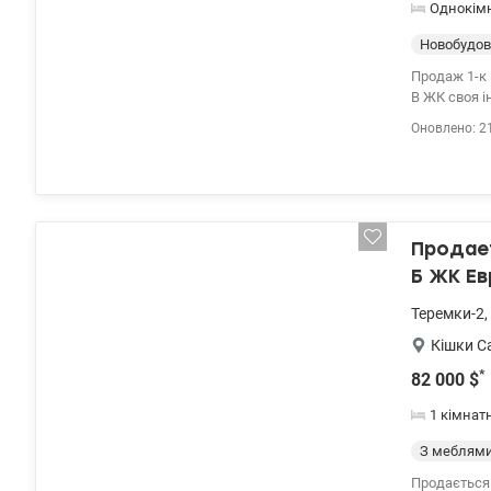
Однокім
Новобудов
Продаж 1-к
В ЖК своя інф
valion.ua/1
Оновлено: 2
Продает
Б ЖК Ев
Теремки-2
,
Кішки С
*
82 000
$
1 кімнат
З меблям
Продається 