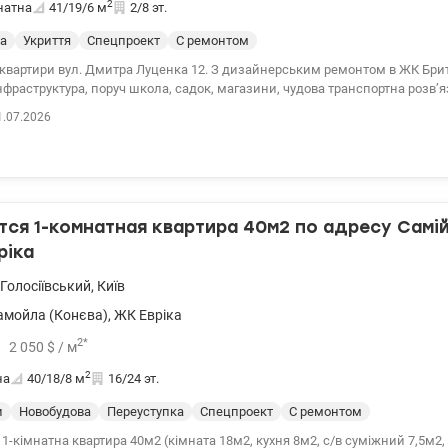
2
натна
41/19/6
м
2/8 эт.
а
Укриття
Спецпроект
С ремонтом
 квартири вул. Дмитра Луценка 12. З дизайнерським ремонтом в ЖК Бри
раструктура, поруч школа, садок, магазини, чудова транспортна розвʼязка. 044 200 
139455
1.07.2026
ся 1-комнатная квартира 40м2 по адресу Самій
ріка
Голосіївський
,
Київ
амойла (Конєва)
,
ЖК Евріка
2
*
2 050
$
/ м
2
на
40/18/8
м
16/24 эт.
и
Новобудова
Переуступка
Спецпроект
С ремонтом
1-кімнатна квартира 40м2 (кімната 18м2, кухня 8м2, с/в суміжний 7,5м2, 