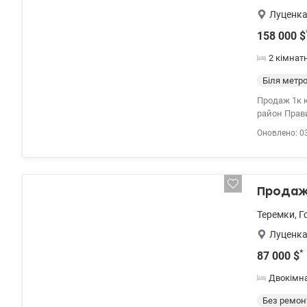
Луценка
158 000
$
2 кімнат
Біля метр
Продаж 1к к
район Правий берег Розташована на 8 поверсі 9-ти поверхо
вітальня 30м2,
Оновлено: 0
енергоефек
респектабел
вигляді іта
Британії, в
Продаж 
дубовий пар
стабільност
Теремки
,
Г
Анна 097431
Луценка
*
87 000
$
Двокімн
Без ремон