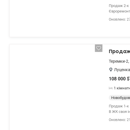
Продаж 2-к 
Євроремонт. Меблювання
valion.ua/1
Оновлено: 2
Продаж 
Теремки-2
,
Луценка
108 000
$
1 кімнат
Новобудов
Продаж 1-к
В ЖК своя інф
valion.ua/1
Оновлено: 2