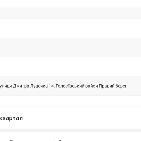
реженням 24/7; пропускна система в'їзду, гостьовий паркінг; кафе та кав'
маркети, спортивні майданчики, прогулянкові алеї, у цьому ЖК є все для
 комфортного Життя. Ціна об'єкта 78500 у.о. (095)792-03-77, Роман Бабенк
01081/
улиця Дмитра Луценка 14, Голосіївський район Правий берег
 квартал