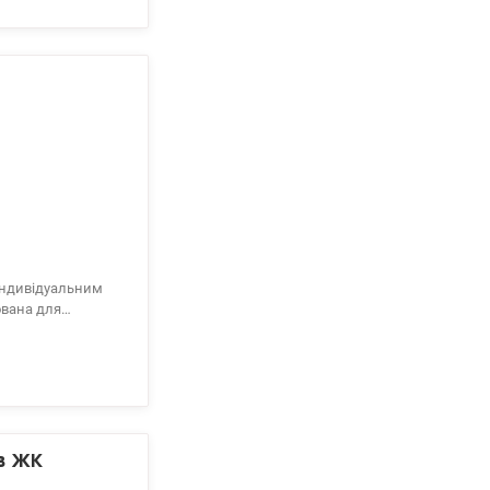
 індивідуальним
ована для
ко з
ондиціонер, два
рохвильова піч LG,
в ЖК