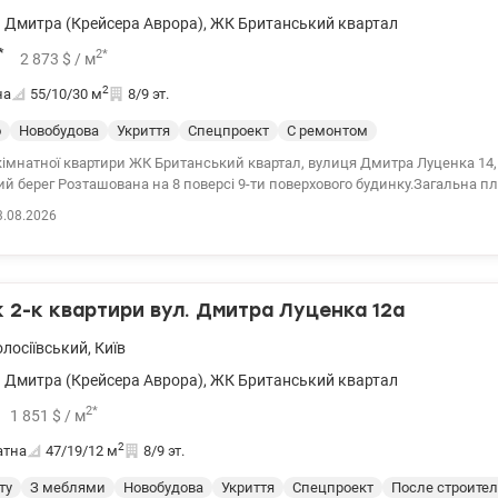
 Дмитра (Крейсера Аврора)
,
ЖК Британський квартал
*
2
*
2 873
$
/ м
2
на
55/10/30
м
8/9 эт.
о
Новобудова
Укриття
Спецпроект
С ремонтом
імнатної квартири ЖК Британський квартал, вулиця Дмитра Луценка 14,
вого будинку.Загальна площа 55 м2, кухня-
 спальня 10 м2, простора ванна кімната з вікном, гардеробна. Бутик-квартира в
3.08.2026
тивному будинку ЖК Британський Квартал. Авторський дизайн для прив
ьного життя. Простір квартири унікальним чином поєднує в собі сучасні
лійських гардеробних систем, сучасної побутової техніки лакшері Mile, AE
 її традиційних елементах, таких як кам'яна ванна на левових ногах, настін
2-к квартири вул. Дмитра Луценка 12а
кет, шкіряні предмети інтер'єрів, льон, шерсть, шовк, що передають атмо
і та благополуччя. Унікальний простір для унікального нового власника. Ц
олосіївський
,
Київ
9290 valion.ua/1140662
 Дмитра (Крейсера Аврора)
,
ЖК Британський квартал
2
*
1 851
$
/ м
2
атна
47/19/12
м
8/9 эт.
ту
З меблями
Новобудова
Укриття
Спецпроект
После строите