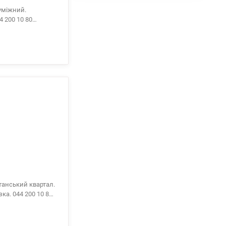
уміжний.
танський квартал.
10 80