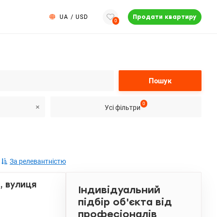
UA
/
USD
Продати квартиру
0
Пошук
0
Усі фільтри
За релевантністю
, вулиця
Індивідуальний
підбір об'єкта від
професіоналів