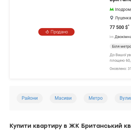
Іподром
Луценка
*
77 500
$
Продано
Двокімн
Біля метр
До Вашої ув
площею 60,
планування:
Оновлено: 3
кімната; з 
французькі 
двокамерний
натуральног
ванній кімн
Райони
Масиви
Метро
Вули
гардеробна 
є можливіст
зробити; є 
зручний для
забудовника
Купити квартиру в ЖК Британський к
«Британськи