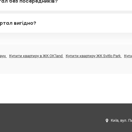
тал без посередників?
ртал вигідно?
Таун
Купити квартиру в ЖК OK’land
Купити квартиру ЖК Svitlo Park
Куп
Київ, вул. П