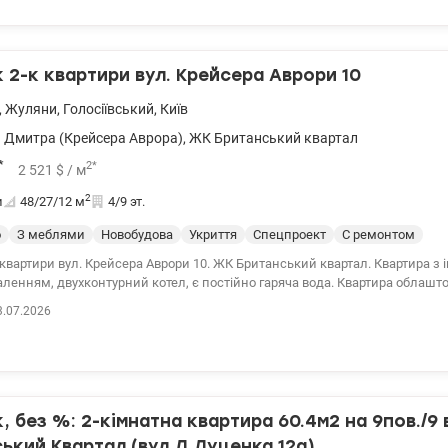
2-к квартири вул. Крейсера Аврори 10
,
Жуляни
,
Голосіївський
,
Київ
 Дмитра (Крейсера Аврора)
,
ЖК Британський квартал
*
2
*
2 521
$
/ м
2
и
48/27/12
м
4/9 эт.
о
З меблями
Новобудова
Укриття
Спецпроект
С ремонтом
квартири вул. Крейсера Аврори 10. ЖК Британський квартал. Квартира з
ленням, двухконтурний котел, є постійно гаряча вода. Квартира облашт
о проживання всима необхідними меблями та технікою. Двуспальне ліж
3.07.2026
им матрасом, розкладний шкіряний італійський диван, дві шафи-купе, к
LG, духова шафа Gorenie. двокамерний холодильник Hitachi, витяжка, мік
ина з сушкою LG. 044 200 10 80 valion.ua/1135934
 без %: 2-кімнатна квартира 60.4м2 на 9пов./9 
ький Квартал (вул.Д.Луценка,12а)