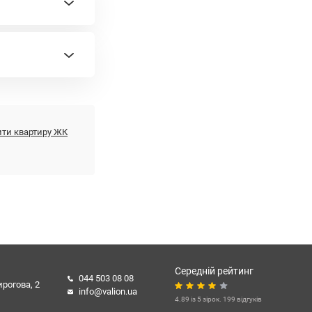
ити квартиру ЖК
Середній рейтинг
044 503 08 08
ирогова, 2
info@valion.ua
4.89 із 5 зірок. 199 відгуків