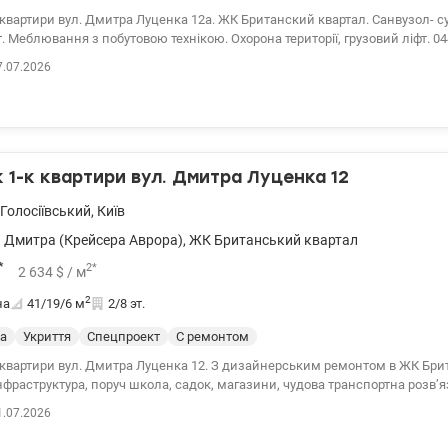
квартири вул. Дмитра Луценка 12а. ЖК Британский квартал. Cанвузол- c
 з побутовою технікою. Охорона території, грузовий ліфт. 044 200 10 80
149975
7.07.2026
1-к квартири вул. Дмитра Луценка 12
Голосіївський
,
Київ
 Дмитра (Крейсера Аврора)
,
ЖК Британський квартал
*
2
*
2 634
$
/ м
2
на
41/19/6
м
2/8 эт.
а
Укриття
Спецпроект
С ремонтом
 квартири вул. Дмитра Луценка 12. З дизайнерським ремонтом в ЖК Бри
раструктура, поруч школа, садок, магазини, чудова транспортна розвʼязка. 044 200 
139455
1.07.2026