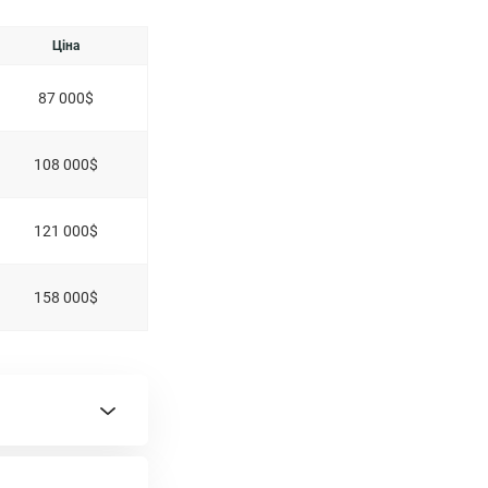
ярні, салони
 Вашого
Ціна
о;
87 000$
108 000$
121 000$
158 000$