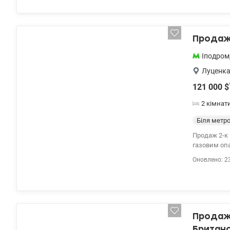
Продаж 
Іподром
Луценка
121 000
$
2 кімнат
Біля метр
Продаж 2-к 
газовим опа
комфортног
Оновлено: 2
ортопедичн
телевізори 
пральна маш
Продаж,
Британс