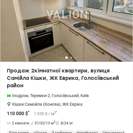
Продаж 2кімнатної квартири, вулиця
Самійла Кішки, ЖК Еврика, Голосіївський
район
Іподром
,
Теремки-2
,
Голосіївський
,
Київ
Кішки Самойла (Конєва)
,
ЖК Евріка
*
2
*
110 000
$
1 930
$
/ м
2
2 кімнати
57/32/13
м
8/24 эт.
Біля метро
єОселя
З меблями
Новобудова
Спецпроект
С