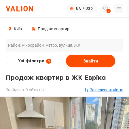
UA
/
USD
0
Київ
Продаж квартир
Знайти
Усі фільтри
0
Продаж квартир в ЖК Евріка
Знайдено: 9 об'єктів
За релевантністю