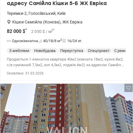
адресу Самійла Кішки 5-Б ЖК Евріка
Теремки-2
,
Голосіївський
,
Київ
Кішки Самойла (Конєва)
,
ЖК Евріка
*
2
*
82 000
$
2 050
$
/ м
2
Однокімнатна
40/18/8
м
16/24 эт.
З меблями
Новобудова
Переуступка
Спецпроект
С ремонт
Продається 1-кімнатна квартира 40м2 (кімната 18м2, кухня 8м2,
с/в суміжний 7,5м2, хол 4,5м2, лоджія 4м2) за адресою Самійла
Кішки 5-Б ( маршала Конєва 5-Б) 16 поверх, видова на
Оновлено: 31.03.2026
Виставковий центр. Сучасний ремонт. Квартира продається з
усіма меблями та технікою. Теплий дім, ОСББ, консєрж. Зручна
інфраструктура: парк, озеро, магазини, супермаркети, ТРЦ
Республіка 10хв пішки! Всі комунікації підключені. Переуступка.
Тел.(044) 200-10-80 valion.ua/1101953