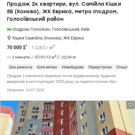
Продаж 2к квартири, вул. Самійла Кішки
5Б (Конєва), ЖК Еврика, метро Іподром,
Голосіївський район
Іподром
,
Голосієво
,
Голосіївський
,
Київ
Кішки Самойла (Конєва)
,
ЖК Евріка
*
2
*
70 000
$
1 228
$
/ м
2
2 кімнати
57/31/12
м
22/24 эт.
Без ремонту
Біля метро
Новобудова
Переуступка
Спецпрое
Продаж 2-кімнатної квартири після будівельників, будинок
введений в експлуатацію 2025 року, за перепоступкою без
великих податків (витрати по перепоступці сплачує власник).
Оновлено: 14.07.2026
ЖК Еврика, вулиця Самійла Кішки 5Б (Конєва), біля метро
Іподром, Голосіївський район. Характеристики квартири: -
площа: загальна 56,62 м2, житлова 30,80 м2, кухня 11,73 м2 -
поверх 22/24 - планування: дві роздільні кімнати 13,63 м2 та
17,17 м2, простора кухня з виходом на балкон 4,32 м2 - без
ремонту, після будівельників Будинок: - введений в
експлуатацію в 2025 році - клас економ - монолітно-каркасна,
панельна технологія будівництва, - утеплення мінеральна вата -