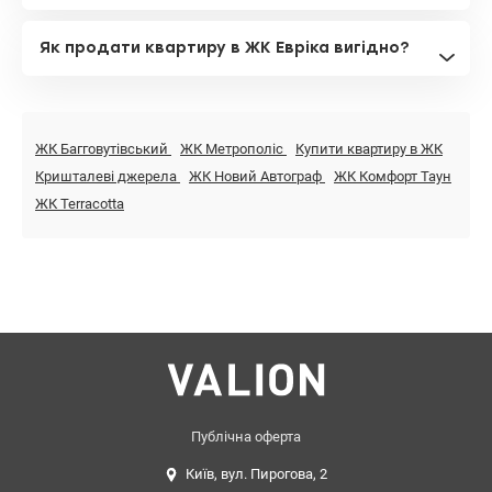
Як продати квартиру в ЖК Евріка вигідно?
ЖК Багговутівський
ЖК Метрополіс
Купити квартиру в ЖК
Кришталеві джерела
ЖК Новий Автограф
ЖК Комфорт Таун
ЖК Terracotta
Публічна оферта
Київ, вул. Пирогова, 2