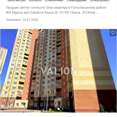
Продам світлу і затишну 2кім.квартиру в Голосіївському районі
ЖК Еврика вул.Самійла Кішки,5г, 57/35/13кв.м., 8/24пов.
Квартира в гарному житловому стані. Продається з меблями і
Оновлено: 14.07.2026
технікою. Є все для комфортного проживання. Планування
роздільне. Санвузол суміжний. Будинок 2019 року.
Встановлений інвертор. При відключеннях світла є вода, тепло,
працює ліфт. Розвинена інфраструктура району - школи,
садочки, супермаркети, відділення банків, пошти, салони,
кав'ярні, дитячі і спортивні майданчики - все поруч. Зручна
транспортна розв'язка - до метро Іподром 7 хвилин пішки.
Безготівковий розрахунок, єОселю, постанови, ваучер,
єВідновлення розглядаємо. Ціна 110000 у.е. 0950075762 Татьяна
Гладка valion.ua/1152015