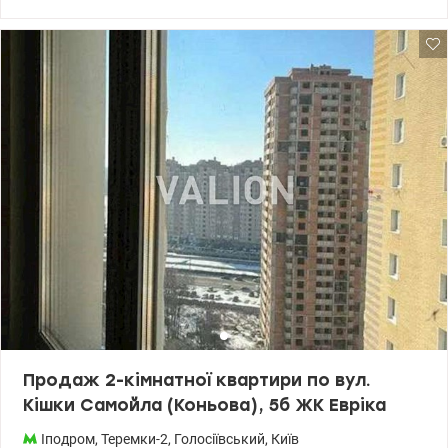
Документи готові. Люди вже живуть. Усі комунікації підключені.
Своя котельня. При відсутності електроенергії є вода, тепло,
працює ліфт. Організовано власний кооператив. Зручна
інфраструктура: парк, озеро, магазини, супермаркети, ТРЦ
Республіка, спортивний комплекс СпортЛайф з басейном. Пішки
до станції метро Іподром 5-8 хвилин, до станції метро
Виставковий центр (ВДНГ) до 15 хвилин.
Продаж 2-кімнатної квартири по вул.
Кішки Самойла (Коньова), 5б ЖК Евріка
Іподром
,
Теремки-2
,
Голосіївський
,
Київ