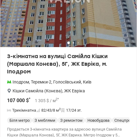
3-кімнатна на вулиці Самійла Кішки
(Маршала Конєва), 5Г, ЖК Евріка, м.
Іподром
Іподром
,
Теремки-2
,
Голосіївський
,
Київ
Кішки Самойла (Конєва)
,
ЖК Евріка
*
2
*
107 000
$
1 305
$
/ м
2
Трикімнатна
82/43/8
м
17/24 эт.
Біля метро
З меблями
З ремонтом
Новобудова
Спецпроект
Продається 3-кімнатна квартира за адресою вулиця Самійла
Кішки (Маршала Конєва), 5Г, ЖК Еврика. Метро Іподром у 5