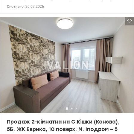
хвилинній пішій доступності. 17 поверх 24 поверхового будинку.
Оновлено: 20.07.2026
Здано в експлуатацію у 2018 році, перший власник з 2019 року.
Загальна – 82 кв.м, житлова – 43 кв.м, кухня – 8,3 кв.м.
Двостороння роздільна з меблями та частковим ремонтом. 2
санвузли, засклена лоджія. Квартира дуже тепла. Лічильники на
воду, світло, опалення. Парадні доглянуті – консьєрж, домофон,
відеоспостереження, 3 ліфти. Прибудинкова територія доглянута
та облаштована всім необхідним. Інфраструктура розвинена –
супермаркети, торгові центри, школи, дитячі садки, спортивні
клуби, парки, сквери, поліклініка, церква. Телефонуйте, питайте,
приходьте! Будете задоволені вибором. Тел.(044) 200-10-80
valion.ua/1097886
Продаж 2-кімнатна на С.Кішки (Конєва),
5Б, ЖК Еврика, 10 поверх, М. Іподром – 5