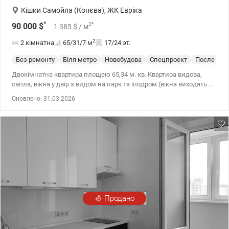
Кішки Самойла (Конєва)
,
ЖК Евріка
*
2
*
90 000
$
1 385
$
/ м
2
2 кімнатна
65/31/7
м
17/24 эт.
Без ремонту
Біля метро
Новобудова
Спецпроект
После стр
Двокімнатна квартира площею 65,34 м. кв. Квартира видова,
світла, вікна у двір з видом на парк та іподром (вікна виходять на
захід та південний захід), просторе, раціональне планування,
Оновлено: 31.03.2026
поруч озеро, парк ВДНГ, садки, школи, супермаркет, ТРЦ
Республіка, спорткомплекс СпортЛайф з басейном, наявність
паркування. Пішки до станції метро Іподром 5-8 хвилин, до
станції метро Виставковий центр (ВДНГ) до 15 хвилин.
Продано