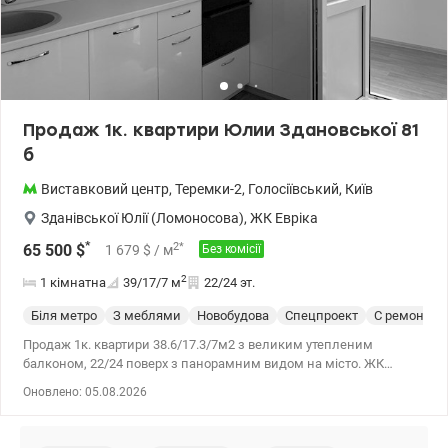
Продаж 1к. квартири Юлии Здановської 81
б
Виставковий центр
,
Теремки-2
,
Голосіївський
,
Київ
Зданівської Юлії (Ломоносова)
,
ЖК Евріка
*
2
*
65 500
$
1 679
$
/ м
Без комісії
2
1 кімнатна
39/17/7
м
22/24 эт.
Біля метро
З меблями
Новобудова
Спецпроект
С ремонтом
Продаж 1к. квартири 38.6/17.3/7м2 з великим утепленим
балконом, 22/24 поверх з панорамним видом на місто. ЖК
Евріка, вул. Здановської Юлії (Ломоносова), 81б. Будинок 2018 р.
Оновлено: 05.08.2026
Документам більше 3-х років. Квартира з функціональним
плануванням, ремонт у світлих відтінках, повністю
укомплектована меблями та технікою (вбудована кухня, шафа,