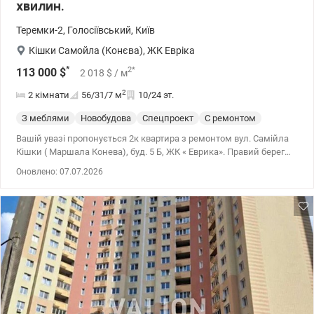
хвилин.
Теремки-2
,
Голосіївський
,
Київ
Кішки Самойла (Конєва)
,
ЖК Евріка
*
2
*
113 000
$
2 018
$
/ м
2
2 кімнати
56/31/7
м
10/24 эт.
З меблями
Новобудова
Спецпроект
С ремонтом
Вашій увазі пропонується 2к квартира з ремонтом вул. Самійла
Кішки ( Маршала Конева), буд. 5 Б, ЖК « Еврика». Правий берег
Загальна площа 56, 62 м. кв . 10/24 поверхового Дві окремі
Оновлено: 07.07.2026
кімнати 17,2 м. кв та 13,6 м. кв Санвузол суміжний ( ванна)
Квартира видова, світла та простора раціональне планування,
зроблений якісний ремонт повністю укомплектована
необхідною технікою та меблями тепло лічильник на квартиру.
Зразкове парадне та двір , консьєрж, поряд озера, парк ВДНГ та
Голосіївський парк, садок, школа, супермаркети, різноманітні
магазини, ресторани та кафе, спорткомплекс Спортлайф з
басейном, наявність парковки. Пішки до станції метро Іподром 5
хвилин, до станції метро Виставковий центр (ВДНГ) 15 хвилин.
т.044 200 10 80 valion.ua/1152441