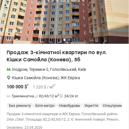
Продаж 3-кімнатної квартири по вул.
Кішки Самойла (Конева), 5б
Іподром
,
Теремки-2
,
Голосіївський
,
Київ
Кішки Самойла (Конєва)
,
ЖК Евріка
*
2
*
100 000
$
1 220
$
/ м
2
Трикімнатна
82/43/12
м
24/24 эт.
Без ремонту
Біля метро
Новобудова
Укриття
Спецпроект
Продаж 3-кімнатної квартири в ЖК Евріка. Голосіївський район.
24эт./24эт. Площадь 82,2/42,65/12, 2. Є технічний поверх. Ремонт
від будівельників. Будинок готовий, введений в експлуатацію.
Оновлено: 23.04.2026