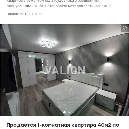
Квартира з ремонтом від забудовника з роздільним
плануванням кімнат. Встановлені металопластикові вікна,
вхідні двері, стяжка, штукатурка, шпалери під фарбування на
Оновлено: 13.07.2026
стінах, два санвузли з сантехнікою (ванна, раковина, унітаз,
крани), радіатори опалення, електропроводка розведена,
розетки, індивідуальні лічильники опалення, водопостачання,
електроенергії. Лоджія не засклена. Поруч з житловим
комплексом парк, озера. Розвинена транспортна
інфраструктура, школи, дитячі садочки, супермаркети, лікарні,
перукарні, кафе, ресторани, фітнес центри, басейн, стоматології,
аптеки, зручна транспортна розв'язка. Щонеділі на сусідній
вулиці організовують фермерський ринок. Комплекс ВДНГ та
Національний Голосіївський парк 15-20 хв. пішки. т.044 200 10 80
Valion.ua/1114294
Продается 1-комнатная квартира 40м2 по