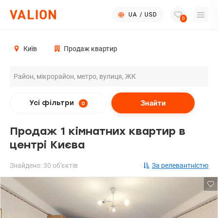
UA
/
USD
0
Київ
Продаж квартир
Знайти
Усі фільтри
0
Продаж 1 кімнатних квартир в
центрі Києва
Знайдено: 30 об'єктів
За релевантністю