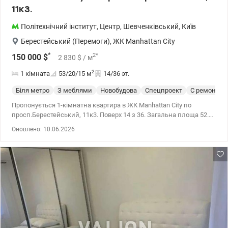
11к3.
Політехнічний інститут
,
Центр
,
Шевченківський
,
Київ
Берестейський (Перемоги)
,
ЖК Manhattan City
*
2
*
150 000
$
2 830
$
/ м
2
1 кімната
53/20/15
м
14/36 эт.
Біля метро
З меблями
Новобудова
Спецпроект
С ремонтом
Пропонується 1-кімнатна квартира в ЖК Manhattan City по
просп.Берестейський, 11к3. Поверх 14 з 36. Загальна площа 52.8
кв.м. Житлова площа 19.7 кв.м. Площа кухні 14.6 кв.м. З
Оновлено: 10.06.2026
суміжним санвузлом. У квартирі зроблено дизайнерський
ремонт, меблі. У помешканні тепла підлога. Опалення
централізоване. У квартирі індивідуальне опалення.
Індивідуальні лічильники: електрика, газ. Централізована
гаряча вода. Тепла вода бойлер. Інтернет. Територія закрита.
Неподалік метро Політехнічний інститут. т.044 200 10 80
Valion.ua/1146901