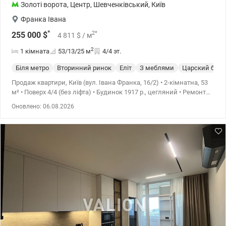
Золоті ворота
,
Центр
,
Шевченківський
,
Київ
Франка Івана
*
2
*
255 000
$
4 811
$
/ м
2
1 кімната
53/13/25
м
4/4 эт.
Біля метро
Вторинний ринок
Еліт
З меблями
Царский буди
Продаж квартири, Київ (вул. Івана Франка, 16/2) • 2-кімнатна, 53
м² • Поверх 4/4 (без ліфта) • Будинок 1917 р., цегляний • Ремонт
2022, дах після ремонту •Продаж з меблями • Кухня-вітальня
Оновлено: 06.08.2026
(open space) • Централізоване опалення, лічильники • Світло є
завжди (UPC) • Закритий двір, паркінг, дитячий майданчик •
Поруч метро «Золоті ворота» Ціна 225000 у.о. Андрій 0673205847
valion.ua/1148268