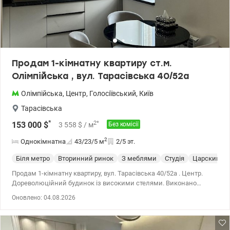
Продам 1-кімнатну квартиру ст.м.
Олімпійська , вул. Тарасівська 40/52а
Олімпійська
,
Центр
,
Голосіївський
,
Київ
Тарасівська
*
2
*
153 000
$
3 558
$
/ м
Без комісії
2
Однокімнатна
43/23/5
м
2/5 эт.
Біля метро
Вторинний ринок
З меблями
Студія
Царский бу
Продам 1-кімнатну квартиру, вул. Тарасівська 40/52а . Центр.
Дореволюційний будинок із високими стелями. Виконано
дизайнерський ремонт, вбудована кухня із побутовою технікою .
Оновлено: 04.08.2026
У ванній кімнаті італійська сантехніка. Мебльована, повністю
готова для проживання. Загальна площа 43 кв.м, планування –
студія. Квартира розташована на 2 поверсі 5 поверхового