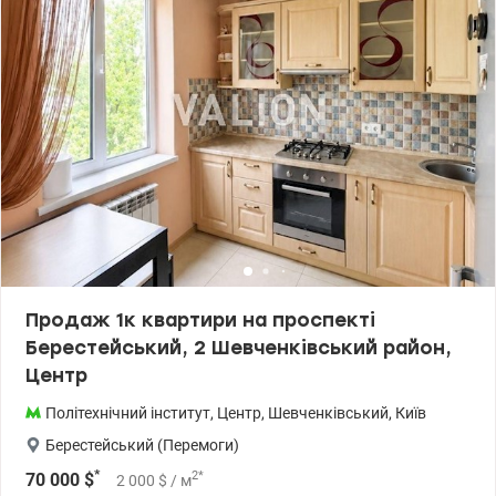
Засклена лоджія; - є лічильники води, електроенергії; Manhattan
city. – ЖК бізнес-класу, зі своєю інфраструктурою, парком,
спортивними та дитячими майданчиками на стилобатній
частині ЖК. Зразкова вхідна група, ресепшн, 6 ліфтів, паркінг.
Ціна - 139000 у.о., 0509051192 Альона Valion,ua/1152102
Продаж 1к квартири на проспекті
Берестейський, 2 Шевченківський район,
Центр
Політехнічний інститут
,
Центр
,
Шевченківський
,
Київ
Берестейський (Перемоги)
*
2
*
70 000
$
2 000
$
/ м