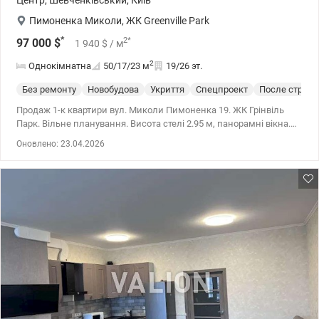
Центр
,
Шевченківський
,
Київ
Пимоненка Миколи
,
ЖК Greenville Park
*
2
*
97 000
$
1 940
$
/ м
2
Однокімнатна
50/17/23
м
19/26 эт.
Без ремонту
Новобудова
Укриття
Спецпроект
После строит
Продаж 1-к квартири вул. Миколи Пимоненка 19. ЖК Грінвіль
Парк. Вільне планування. Висота стелі 2.95 м, панорамні вікна.
Встановлено лічильники на світло, воду і опалення, датчики
Оновлено: 23.04.2026
пожежної безпеки. Поруч є: супермаркет, школи, дитячі садки,
медичні заклади, салони краси, аптеки і т.д. Простора
прибудинкова територія з великою парковою зоною,
спортивними і дитячими майданчиками. 044 200 10 80
valion.ua/1140599