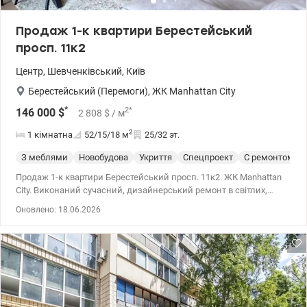
Продаж 1-к квартири Берестейський
просп. 11к2
Центр
,
Шевченківський
,
Київ
Берестейський (Перемоги)
,
ЖК Manhattan City
*
2
*
146 000
$
2 808
$
/ м
2
1 кімнатна
52/15/18
м
25/32 эт.
З меблями
Новобудова
Укриття
Спецпроект
С ремонтом
Продаж 1-к квартири Берестейський просп. 11к2. ЖК Manhattan
City. Виконаний сучасний, дизайнерський ремонт в світлих,
теплих тонах з використанням якісних матеріалів, квартира
Оновлено: 18.06.2026
повністю мебльована за індивідуальним замовленням та
обладнана всією необхідною побутовою технікою відомих
виробників. 044 200 10 80 valion.ua/1150030