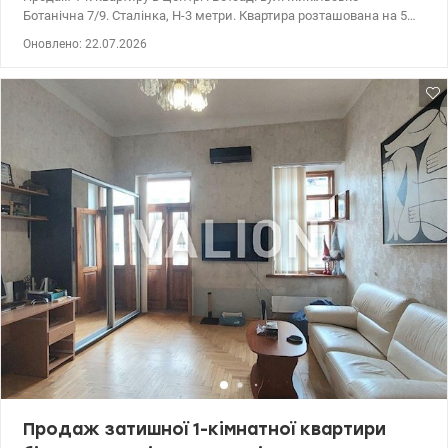
Ботанічна 7/9. Сталінка, Н-3 метри. Квартира розташована на 5
поверсі 5-поверхового будинку. Загальна площа — 36,3 м², кухня
Оновлено: 22.07.2026
— 8,5 м².,санвузол роздільний. Стан квартири — під ремонт.
Будинок знаходиться у тихому та зеленому місці в центрі Києва.
Всього 5 хвилин до метро Університет та площі Льва Толстого.
Поруч знаходиться Ботанічний сад, магазини, кафе, навчальні
заклади, парк та зручна транспортна розв’язка. Будинок
являється памʼяткою архітектури. Центр. Шевченківський район.
Ціна- 76000 у.о. Світлана, тел. 096-126-02-44 valion.ua/1150651
Продаж затишної 1-кімнатної квартири