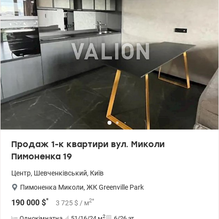
Продаж 1-к квартири вул. Миколи
Пимоненка 19
Центр
,
Шевченківський
,
Київ
Пимоненка Миколи
,
ЖК Greenville Park
*
2
*
190 000
$
3 725
$
/ м
2
Однокімнатна
51/16/24
м
6/26 эт.