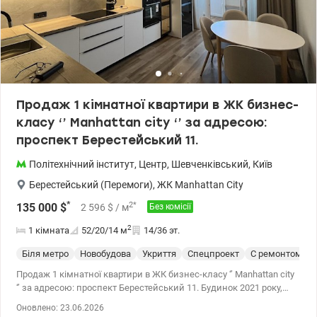
Продаж 1 кімнатної квартири в ЖК бизнес-
класу ‘’ Manhattan city ‘’ за адресою:
проспект Берестейський 11.
Політехнічний інститут
,
Центр
,
Шевченківський
,
Київ
Берестейський (Перемоги)
,
ЖК Manhattan City
*
2
*
135 000
$
2 596
$
/ м
Без комісії
2
1 кімната
52/20/14
м
14/36 эт.
Біля метро
Новобудова
Укриття
Спецпроект
С ремонтом
Продаж 1 кімнатної квартири в ЖК бизнес-класу ‘’ Manhattan city
‘’ за адресою: проспект Берестейський 11. Будинок 2021 року,
монолітно-каркасний. Квартира знаходиться на 14 поверсі 36
Оновлено: 23.06.2026
поверхового будинку, висота стелі – 3м. Загальна площа 52,4 м2,