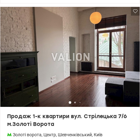
житлова 20 м2, кухня 14,4 м2. Квартира має простору кімнату з
великим вікном , що наповнює простір природним світлом та
створює відчуття легкості та затишку. Простора кухня-вітальня з
виходом на лоджію. Виконано якісний сучасний ремонт у
світлих тонах. Якісна побутова техніка відомих виробників,
кондиціонер в кухні та кімнаті, посудомийна машина,
вбудований холодильник. Санвузол суміжний ( ванна, бойлер,
пральна та сушильна машина). В кімнаті двоспальне ліжко,
велика гардеробна кімната. Презентабельна вхідна група,
ресепшн з охороною, 6 ліфтів, ведеться відео огляд 24/7.
Будинок має власну інфраструктуру, 2-рівневий паркінг,
сучасний дитячий та спортивний майданчик, фітнес клуб,
магазини, Мак Дональдс. Розвинена інфраструктура: поруч
метро КПІ, магазини, лікарня, банки, вокзал, ЦИРК,
спеціалізовані школи, Універмаг Україна. Ціна - 135000 у.е без
комісіі для покупця. 0672353314 Ірина. valson.ua/1146731
Продаж 1-к квартири вул. Стрілецька 7/6
м.Золоті Ворота
Золоті ворота
,
Центр
,
Шевченківський
,
Київ