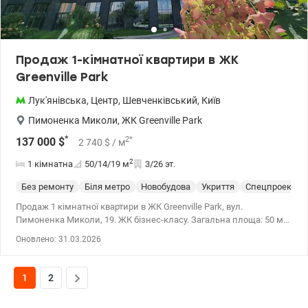
Продаж 1-кімнатної квартири в ЖК
Greenville Park
Лук'янівська
,
Центр
,
Шевченківський
,
Київ
Пимоненка Миколи
,
ЖК Greenville Park
*
2
*
137 000
$
2 740
$
/ м
2
1 кімнатна
50/14/19
м
3/26 эт.
Без ремонту
Біля метро
Новобудова
Укриття
Спецпроект
Продаж 1 кімнатної квартири в ЖК Greenville Park, вул.
Пимоненка Миколи, 19. ЖК бізнес-класу. Загальна площа: 50 м².
Поверх: 3/25 поверхового будинку. Високі стелі та панорамні
Оновлено: 31.03.2026
вікна. ЖК бізнес-класу Greenville Park, що знаходиться в центрі
Києва. Все на найвищому рівні – дизайнерський фасад, хол,
лаунж-зона, ліфти Kone, закрита територія, консьєрж-сервіс,
1
2
охорона, підземний паркінг, власна котельня, генератор, чудова
інфраструктура. т.044 200 10 80 Valion.ua/1134815