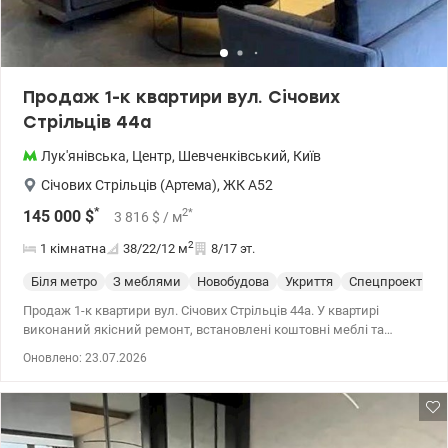
Продаж 1-к квартири вул. Січових
Стрільців 44а
Лук'янівська
,
Центр
,
Шевченківський
,
Київ
Січових Стрільців (Артема)
,
ЖК А52
*
2
*
145 000
$
3 816
$
/ м
2
1 кімнатна
38/22/12
м
8/17 эт.
Біля метро
З меблями
Новобудова
Укриття
Спецпроект
С
Продаж 1-к квартири вул. Січових Стрільців 44а. У квартирі
виконаний якісний ремонт, встановлені коштовні меблі та
надійна побутова техніка. Панорамні вікна, є балкон/лоджія.
Оновлено: 23.07.2026
Додатково до квартири йде власна кладовка на першому
поверсі. 044 200 10 80 valion.ua/1152495