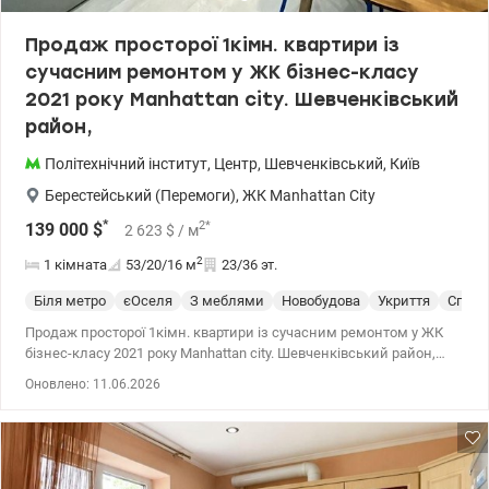
Продаж просторої 1кімн. квартири із
сучасним ремонтом у ЖК бізнес-класу
2021 року Manhattan city. Шевченківський
район,
Політехнічний інститут
,
Центр
,
Шевченківський
,
Київ
Берестейський (Перемоги)
,
ЖК Manhattan City
*
2
*
139 000
$
2 623
$
/ м
2
1 кімната
53/20/16
м
23/36 эт.
Біля метро
єОселя
З меблями
Новобудова
Укриття
Спецп
Продаж просторої 1кімн. квартири із сучасним ремонтом у ЖК
бізнес-класу 2021 року Manhattan city. Шевченківський район,
проспект Берестейський, 11. Квартира розташована на 23
Оновлено: 11.06.2026
поверсі 36 поверхового будинку. Характеристики: - Планування:
кухня-вітальня, окрема спальня, лоджія, вбиральня, гардероб.
Квартира з якісним сучасним ремонтом, меблями та побутовою
технікою. - загальна площа -53 кв.м.; - житлова кімната – 20 кв. -
кухня – 16 кв.м.; - Висота стель - 3 метри; - санвузол суміщений; -