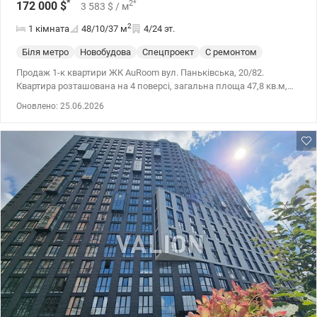
*
2
*
172 000
$
3 583
$
/ м
2
1 кімната
48/10/37
м
4/24 эт.
Біля метро
Новобудова
Спецпроект
С ремонтом
Продаж 1-к квартири ЖК AuRoom вул. Паньківська, 20/82.
Квартира розташована на 4 поверсі, загальна площа 47,8 кв.м,
кухня-вітальня 37 кв.м, ванна 4,5 кв.м. У квартирі виконано
Оновлено: 25.06.2026
дизайнерський ремонт, обладнано всією побутовою технікою.
Сучасний 24-поверховий будинок бізнес-класу з панорамним
склінням та високими стелями (3 м). Розташований у центрі
Києва, в пішій доступності до метро, ​​ботанічного саду,
навчальних закладів та ділових центрів. Позитивні якості:
підземний паркінг, охорона, закрита територія, якісне
будівництво, встановлені сонячні панелі. 044 200 10 80
Valion.ua/1137682 044 200 10 80 Valion.ua/1137682