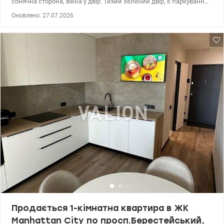
сонячна сторона, вікна у двір. Тихий зелений двір, є паркування.
У підїзді два ліфти. До метро Кловська 10 хвилин пішки, до
Оновлено: 27.07.2026
метро Арсенальна 15 хвилин пішки. Поруч Печерський ринок,
супермаркет, магазини, кафе, аптеки, транспорт. 044 200 10 80
valion.ua/1150010
Продається 1-кімнатна квартира в ЖК
Manhattan City по просп.Берестейський,