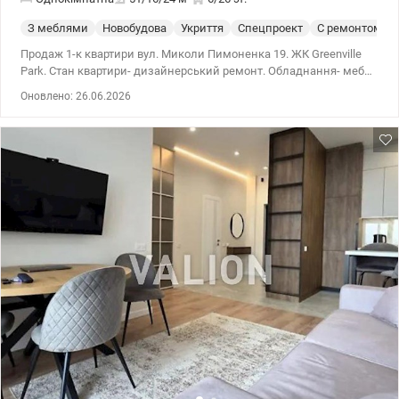
З меблями
Новобудова
Укриття
Спецпроект
С ремонтом
Продаж 1-к квартири вул. Миколи Пимоненка 19. ЖК Greenville
Park. Стан квартири- дизайнерський ремонт. Обладнання- меблі.
044 200 10 80 valion.ua/1152209
Оновлено: 26.06.2026