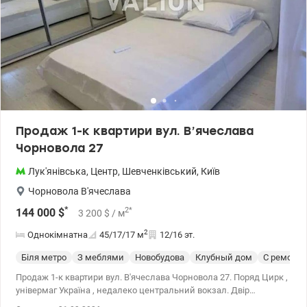
Продаж 1-к квартири вул. В’ячеслава
Чорновола 27
Лук'янівська
,
Центр
,
Шевченківський
,
Київ
Чорновола В'ячеслава
*
2
*
144 000
$
3 200
$
/ м
2
Однокімнатна
45/17/17
м
12/16 эт.
Біля метро
З меблями
Новобудова
Клубный дом
С ремонт
Продаж 1-к квартири вул. В'ячеслава Чорновола 27. Поряд Цирк ,
універмаг Україна , недалеко центральний вокзал. Двір
закритого типу . Охорона . Два ліфти , лічильники на воду , світло