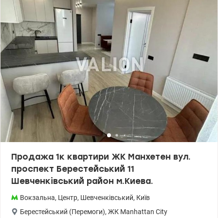
будинку. Ціна 153000 у.о. У пішій доступності ст. Олімпійська.
Світлана, тел. 096-126-02-44 valion.ua/1135726
Продажа 1к квартири ЖК Манхетен вул.
проспект Берестейський 11
Шевченківський район м.Киева.
Вокзальна
,
Центр
,
Шевченківський
,
Київ
Берестейський (Перемоги)
,
ЖК Manhattan City