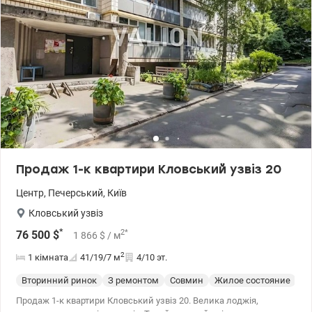
Продаж 1-к квартири Кловський узвіз 20
Центр
,
Печерський
,
Київ
Кловський узвіз
*
2
*
76 500
$
1 866
$
/ м
2
1 кімната
41/19/7
м
4/10 эт.
Вторинний ринок
З ремонтом
Совмин
Жилое состояние
Продаж 1-к квартири Кловський узвіз 20. Велика лоджія,