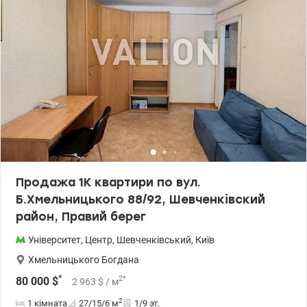
Продажа 1К квартири по вул.
Б.Хмельницького 88/92, Шевченківский
район, Правий берег
Університет
,
Центр
,
Шевченківський
,
Київ
Хмельницького Богдана
*
2
*
80 000
$
2 963
$
/ м
2
1 кімната
27/15/6
м
1/9 эт.