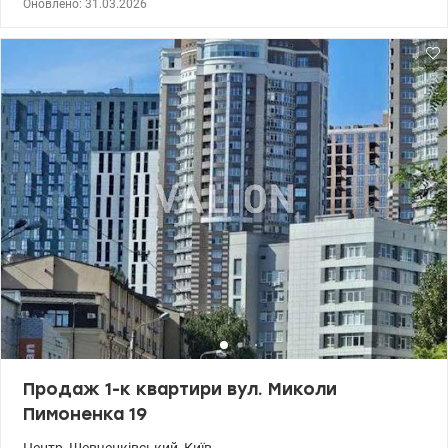
Оновлено: 31.03.2026
, тепло . Квартира складається зі спальні , кухні,
санвузол,прихожа , балкон і лоджія . Оснащена меблями і
технікою. 044 200 10 80 valion.ua/1145603
Продаж 1-к квартири вул. Миколи
Пимоненка 19