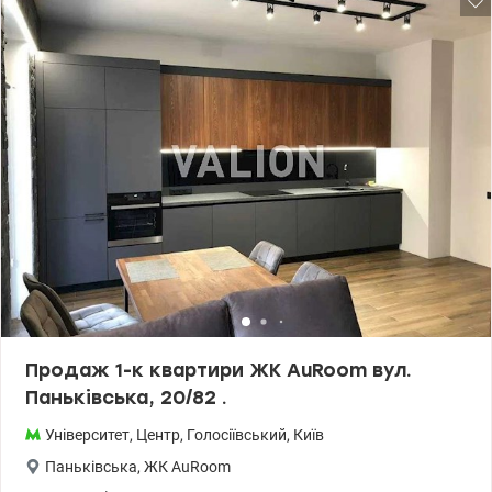
та культурним центром столиці , бізнес- центрами . Поруч метро
Вокзальна та Університет, ботанічний сад , супермаркети , кафе
та вся необхідна інфраструктура. 044 200 10 80 Valion.ua/1140014
Продаж 1-к квартири ЖК AuRoom вул.
Паньківська, 20/82 .
Університет
,
Центр
,
Голосіївський
,
Київ
Паньківська
,
ЖК AuRoom