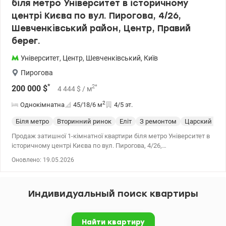
біля метро Університет в історичному
центрі Києва по вул. Пирогова, 4/26,
Шевченківський район, Центр, Правий
берег.
Університет
,
Центр
,
Шевченківський
,
Київ
Пирогова
*
2
*
200 000
$
4 444
$
/ м
2
Однокімнатна
45/18/6
м
4/5 эт.
Біля метро
Вторинний ринок
Еліт
З ремонтом
Царский буд
Продаж затишної 1-кімнатної квартири біля метро Університет в
історичному центрі Києва по вул. Пирогова, 4/26,
Шевченківський район, Центр, Правий берег. Загальна площа —
Оновлено: 19.05.2026
45 м², 4 поверх із 5. Висота стелі 3,7 м. Є можливість добудувати
антресоль другого поверху. Вікна виходять на тиху вулицю
Пирогова. Квартира зі зручним плануванням знаходиться у 50 м
Индивидуальный поиск квартиры
від метро і ботанічного саду імені Фоміна. Добрий житловий стан
підходить як для проживання, так і під оренду. Вул. Пирогова, це
коротка історична вулиця у Шевченківському районі Києва,
Найти квартиру
розташована в місцевості Афанасівський яр біля