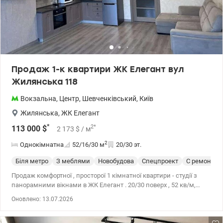
Продаж 1-к квартири ЖК Елегант вул
Жилянська 118
Вокзальна
,
Центр
,
Шевченківський
,
Київ
Жилянська
,
ЖК Елегант
*
2
*
113 000
$
2 173
$
/ м
2
Однокімнатна
52/16/30
м
20/30 эт.
Біля метро
З меблями
Новобудова
Спецпроект
С ремонтом
Продаж комфортної , просторої 1 кімнатної квартири - студії з
панорамними вікнами в ЖК Елегант . 20/30 поверх , 52 кв/м,
висота стель - 3м. Квартира повністю мебльована та обладнана
Оновлено: 13.07.2026
побутовою технікою. Виконано якісний та функціональний
ремонт. Підземний паркінг на одне парко місце за окрему ціну.
Будинок розташован у самому центрі Київа, поруч з історичним