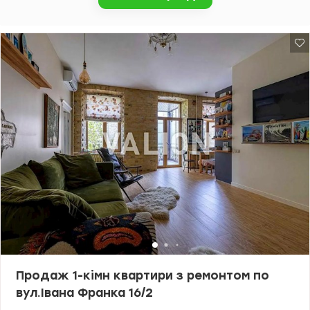
Володимирського собору, Червоного корпусу КУ імені Шевченка і
парку Шевченка. До Хрещатика 15 хв пішки. Локація дуже зручна
— поруч метро, університети, кафе, магазини та вся міська
інфраструктура. Великий досвід допомоги з купівлі квартир за
державними програмами, безготівковий розрахунок: 1) Є-оселя
(єОселя), єВідновлення, Сертифікат, 2) Житло для ВПО та
військових (постанова 280 та інші), Молодіжний кредит
Телефонуйте та приходьте на перегляди. Ціна 200 000у.о. Комісію
сплачує покупець 0968144949 Едуард valion.ua/1150592
Продаж 1-кімн квартири з ремонтом по
вул.Івана Франка 16/2