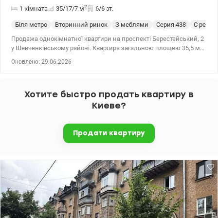
2
1 кімната
35/17/7
м
6/6 эт.
Біля метро
Вторинний ринок
З меблями
Серия 438
С ремо
Продажа однокімнатної квартири на проспекті Берестейський, 2
у Шевченківському районі. Квартира загальною площею 35,5 м2,
житлова 16,5м2 знаходиться на 6 поверсі цегляного будинку в
Оновлено: 29.06.2026
центрі столиці. Зроблено якісний ремонт. Продаж з меблями і
технікою. Хороша пропозиція і для власного проживання так і
для оренди. До станції метро Політехнічний інститут 10-15
Хотите быстро продать квартиру в
хвилин пішки. Гарна транспортна розв'язка. Поруч Залізничний
вокзал, супермаркети, торгівельні центри, школа, гімназія,
Киеве?
дитячі садочкі, медичні заклади, театри, цирк, банки, пошта
тощо. Ціна 70 000 у.о. Тел.0934054048 Тетяна valion.ua/1151887
Продати квартиру