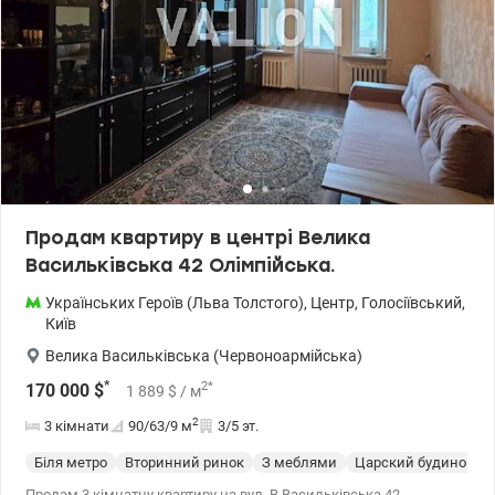
Продам квартиру в центрі Велика
Васильківська 42 Олімпійська.
Українських Героїв (Льва Толстого)
,
Центр
,
Голосіївський
,
Київ
Велика Васильківська (Червоноармійська)
*
2
*
170 000
$
1 889
$
/ м
2
3 кімнати
90/63/9
м
3/5 эт.
Біля метро
Вторинний ринок
З меблями
Царский будинок
Продам 3 кімнатну квартиру на вул. В.Васильківська 42.