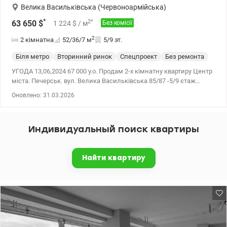
Велика Васильківська (Червоноармійська)
*
2
*
63 650
$
1 224
$
/ м
Без комісії
2
2 кімнатна
52/36/7
м
5/9 эт.
Біля метро
Вторинний ринок
Спецпроект
Без ремонта
УГОДА 13,06,2024 67 000 у.о. Продам 2-х кімнатну квартиру Центр
міста. Печерськ. вул. Велика Васильківська 85/87 -5/9 єтаж
-загальна площа 52м2, житлова площа 35,6м2, кухня 7м2..
Оновлено: 31.03.2026
-тепла, світла. -знаходиться в цегляному будинку. -втановлені
металопластикові вікна. -вид із вікон в тихий зелений двір. -на
підлозі паркет і кахель -піша доступність до 2-х станцій метро:
Индивидуальный поиск квартиры
Олімпійська та Палац України. -підходить як для власного
проживання так і для орендного бізнесу. -поряд ТЦ, Палац
Україна, Володимирський ринок, парки та сквери.
Найти квартиру
valion.ua/1111592