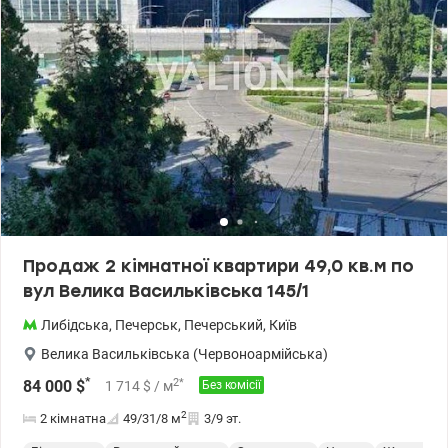
Продаж 2 кімнатної квартири 49,0 кв.м по
вул Велика Васильківська 145/1
Либідська
,
Печерськ
,
Печерський
,
Київ
Велика Васильківська (Червоноармійська)
*
2
*
84 000
$
1 714
$
/ м
Без комісії
2
2 кімнатна
49/31/8
м
3/9 эт.