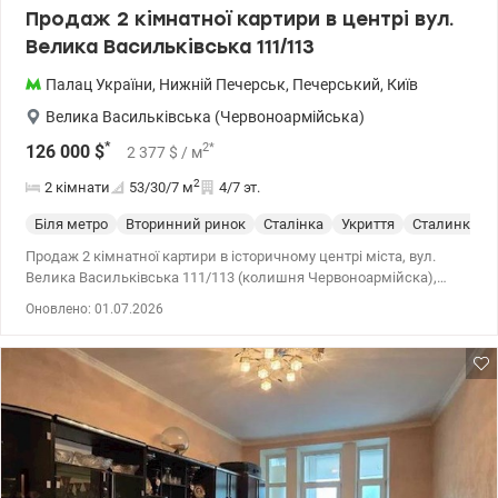
Продаж 2 кімнатної картири в центрі вул.
Велика Васильківська 111/113
Палац України
,
Нижній Печерськ
,
Печерський
,
Київ
Велика Васильківська (Червоноармійська)
*
2
*
126 000
$
2 377
$
/ м
2
2 кімнати
53/30/7
м
4/7 эт.
Біля метро
Вторинний ринок
Сталінка
Укриття
Сталинка
Продаж 2 кімнатної картири в історичному центрі міста, вул.
Велика Васильківська 111/113 (колишня Червоноармійска),
палац України, метро, Печерський район, правий берег. Квартира
Оновлено: 01.07.2026
розташована на зручному 4/7 поверсі , середина будівлі,
сталінка з ліфтом. Формат квартири - зонована кухня-вітальна,
спальня окремо, с/в суміщений, балкон. Загальна площа 53
кв.м, 3 м. висота стелі, Є бомбосховище, газова колонка ,
кондиціонер. Парковка у дворі під шлагбаум, поруч метро, сквер
ім.М.Заньковецької, магазин, ринок Володимирський, банки,
ресторації. Відео по запиту. Ціна 126.000 у.о., 067-781-47-77, 095-
124-58-84 Ольга, Valion.ua/1146730