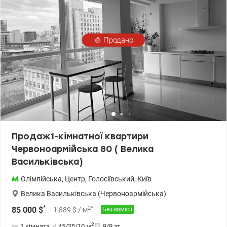
Продано
Продаж1-кімнатної квартири
Червоноармійська 80 ( Велика
Васильківська)
Олімпійська
,
Центр
,
Голосіївський
,
Київ
Велика Васильківська (Червоноармійська)
*
2
*
85 000
$
1 889
$
/ м
Без комісії
2
1 кімната
45/25/10
м
9/9 эт.