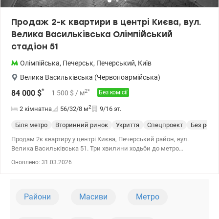
Продаж 2-к квартири в центрі Києва, вул.
Велика Васильківська Олімпійський
стадіон 51
Олімпійська
,
Печерськ
,
Печерський
,
Київ
Велика Васильківська (Червоноармійська)
*
2
*
84 000
$
1 500
$
/ м
Без комісії
2
2 кімнатна
56/32/8
м
9/16 эт.
Біля метро
Вторинний ринок
Укриття
Спецпроект
Без ремо
Продам 2к квартиру у центрі Києва, Печерський район, вул.
Велика Васильківська 51. Три хвилини ходьби до метро
Олімпійська, Олімпійський стадіон, театр оперети. Квартира
Оновлено: 31.03.2026
розташована на 9 поверсі у теплому цегляному 16-ти
поверховому будинку. Площа 55,8/32,2/8 кв. Стан під ремонт, Два
балкони. У будинку два нові ліфти, консьєрж, закрита територія,
парковка. Престижне та безпечне місце для проживання.
Райони
Масиви
Метро
valion.ua/1098896