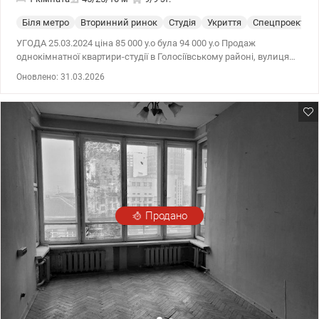
Біля метро
Вторинний ринок
Студія
Укриття
Спецпроект
УГОДА 25.03.2024 ціна 85 000 у.о була 94 000 у.о Продаж
однокімнатної квартири-студії в Голосіївському районі, вулиця
Червоноармійська 80 ( Велика Васильківська). Квартира
Оновлено: 31.03.2026
знаходиться на 9-му поверсі дев’ятиповерхового цегляного
будинку, спецпроект. Загальна площа квартири 44,6 кв. м.
Висота стелі: 2,8 м2. При заїзді у двір встановлений шлагбаум.
Чистий підʼїзд та сучасний ліфт. Вікна у двір ( в бік вулиці
Антоновича). Район має розвинену інфраструктуру з
ресторанами, магазинами, супермаркетами, торговими
центрами та фітнес-клубами. Метро Олімпійська знаходиться в
двох хвилинах. 94000 $, без комісії. Моб. (096) 59-43-044 Вита,
цена 94000 у.е., без комісії. valion.ua/1102344
Продано