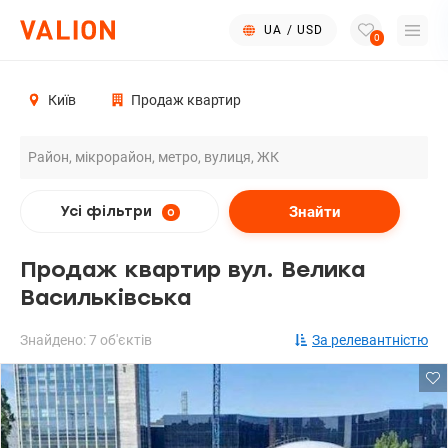
UA
/
USD
0
Київ
Продаж квартир
Знайти
Усі фільтри
0
Продаж квартир вул. Велика
Васильківська
Знайдено: 7 об'єктів
За релевантністю