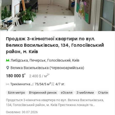
Продаж 3-кімнатної квартири по вул.
Велика Васильківська, 134, Голосіївський
район, м. Київ
Либідська
,
Печерськ
,
Голосіївський
,
Київ
Велика Васильківська (Червоноармійська)
*
2
*
180 000
$
2 400
$
/ м
2
Трикімнатна
75/54/5
м
4/7 эт.
Біля метро
Вторинний ринок
єОселя
З меблями
Сталінка
Продється 3-кімнатна квартира по вул. Велика Васильківська,
134, Голосіївський район, м. Київ Престижна локація та
інвестиційний потенціал. Район поєднує ділову енергію центру
Оновлено: 30.07.2026
та затишок історичної забудови. Хоча локація адміністративно