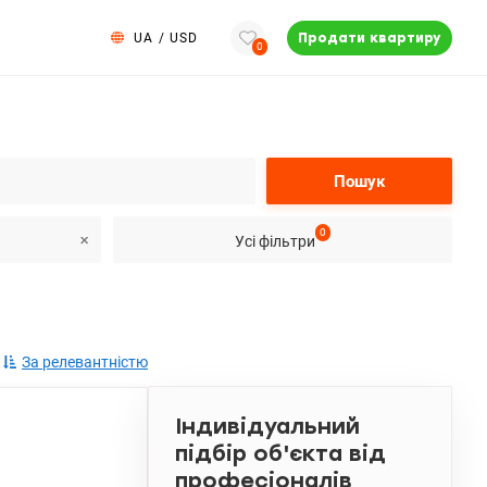
UA
/
USD
Продати квартиру
0
Пошук
0
Усі фільтри
За релевантністю
Індивідуальний
підбір об'єкта від
професіоналів