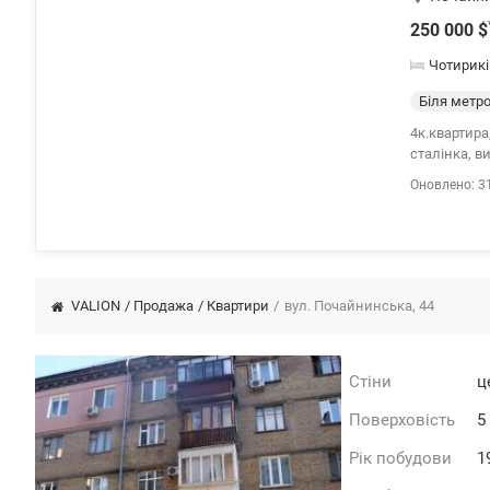
250 000
$
Чотирик
Біля метр
4к.квартира
сталінка, в
простора в
Оновлено: 3
компактом V
банків, апт
ресторани т
транспортна
Контрактова
VALION
/
Продажа
/
Квартири
/
вул. Почайнинська, 44
Стіни
ц
Поверховість
5
Рік побудови
1