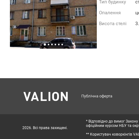
Тип будинку
с
Опалення
ц
Висота стелі
3
Публічна оферта
* Відповідно до вимог Закону
офіційним курсом НБУ та окру
2026. Всі права захищені.
** Користувач коворкінгів VA