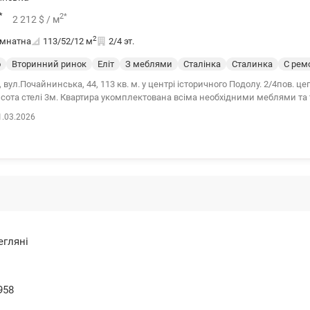
*
2
*
2 212
$
/ м
2
імнатна
113/52/12
м
2/4 эт.
о
Вторинний ринок
Еліт
З меблями
Сталінка
Сталинка
С рем
, вул.Почайнинська, 44, 113 кв. м. у центрі історичного Подолу. 2/4пов. це
исота стелі 3м. Квартира укомплектована всіма необхідними меблями та 
анна кімната з вікном, прально-сушильною машиною Bosch, душовою каб
1.03.2026
illeroy&Boch. Поруч бізнес центр «АСТАРТА», супермаркети, Житній рино
еки, комерційні клініки, ліцеї та гімназії, спортклуби «Подільський» та «С
а кафе. Для власників автомобілів у дворі знаходиться місце для парку
 розв'язка: автобуси, трамваї та маршрутні таксі у 5-хвилинній доступнос
 площа 7 хвилин пішки. Тел.(044) 200-10-80 valion.ua/1062973
егляні
958