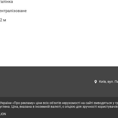
талінка
ентралізоване
.2 м
Київ, вул. П
 України «Про рекламу» ціни всіх об'єктів нерухомості на сайті виводяться у 
глена. Ціна, вказана в іноземній валюті, є опцією для зручності користувачів
LION