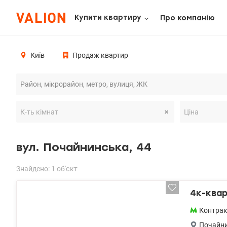
Купити квартиру
Про компанію
Київ
Продаж квартир
вул. Почайнинська, 44
Знайдено: 1 об'єкт
4к-квар
Контра
Почайн