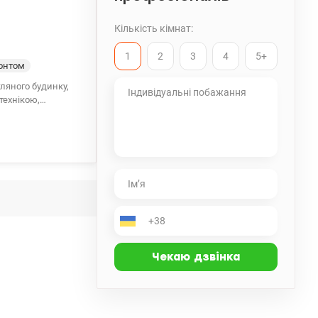
Кількість кімнат:
1
2
3
4
5+
онтом
гляного будинку,
технікою,
іною, джакузі та
к, відділення
портлайф»,
вання. Хороша
ті. Метро