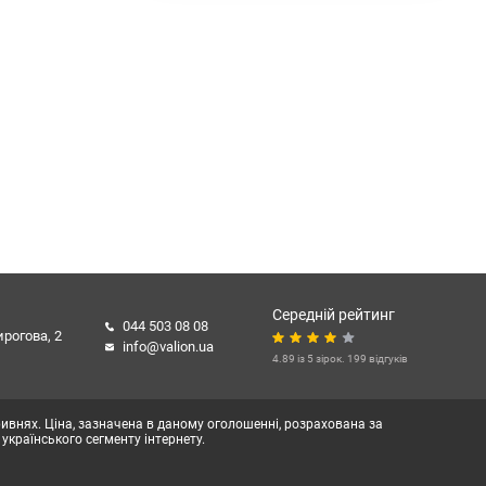
Середній рейтинг
044 503 08 08
ирогова, 2
info@valion.ua
4.89 із 5 зірок. 199 відгуків
гривнях. Ціна, зазначена в даному оголошенні, розрахована за
 українського сегменту інтернету.