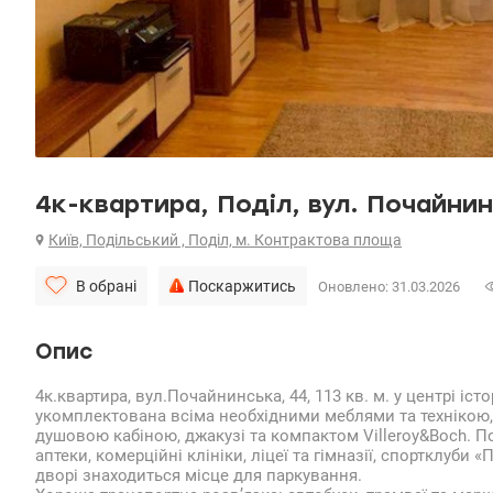
4к-квартира, Поділ, вул. Почайнин
Київ, Подільський , Поділ, м. Контрактова площа
В обрані
Поскаржитись
Оновлено: 31.03.2026
Опис
4к.квартира, вул.Почайнинська, 44, 113 кв. м. у центрі іс
укомплектована всіма необхідними меблями та технікою
душовою кабіною, джакузі та компактом Villeroy&Boch. По
аптеки, комерційні клініки, ліцеї та гімназії, спортклуби
дворі знаходиться місце для паркування.