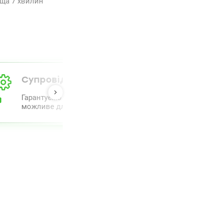
оща 7 хвилин
Супровід від А до Я
Гарантуємо повний комплекс супроводу та проведення 
можливе для полегшення процесу.