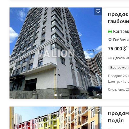
із можливіс
узвозі зуст
Продаєт
з характеро
Глибочи
Контра
Глибочи
*
75 000
$
Двокімн
Без ремон
Продаж 2К к
Центр. • Пло
можливість 
Оновлено: 2
кімнати, ро
м • Опаленн
частину вул
електропост
Продам 
Фора), Лук’
університет
Поділ
площа” Підх