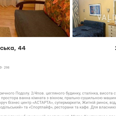
ська, 44
298
торичного Подолу. 2/4пов. цегляного будинку, сталінка, висота 
, простора ванна кімната з вікном, прально-сушильною маши
руч бізнес центр «АСТАРТА», супермаркети, Житній ринок, від
 «Подільський» та «Спортлайф», ресторани та кафе. Для власник