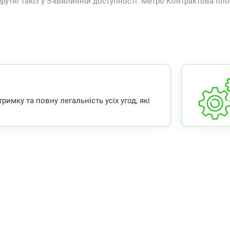
рутні таксі у 5-хвилинній доступності. Метро Контрактова пл
мку та повну легальність усіх угод, які