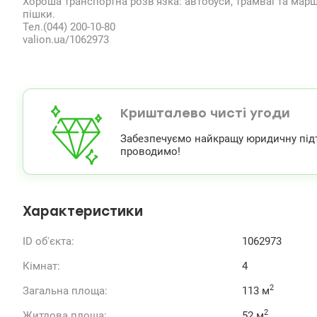
Хороша транспортна розв’язка: автобуси, трамваї та марш
пішки.
Тел.(044) 200-10-80
valion.ua/1062973
Кришталево чисті угоди
Забезпечуємо найкращу юридичну підтри
проводимо!
Характеристики
ID об'єкта:
1062973
Кімнат:
4
2
Загальна площа:
113 м
2
Житлова площа:
52 м