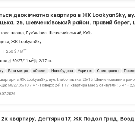
тю паркування Подібні квартири з діючим каміном і власною сауною на
річаються вкрай рідко. Це квартира для тих, хто шукає не просто квадратн
ься двокімнатна квартира в ЖК LookyanSky, ву
м, історією та особливою атмосферою життя в самому серці Києва. Цена –
цька, 25, Шевченківський район, Правий берег, 
без комиссии Айпара тел.0992733730 valion.ua/1153209
ктова площа
,
Лук'янівка
,
Шевченківський
,
Київ
цька
,
ЖК LookyanSky
2
*
1 250
$
/ м
2
атна
60/27/11
м
2/17 эт.
ту
Біля метро
єОселя
Новобудова
Укриття
Спецпроект
После
вартири в ЖК LookyanSky, вул. Глибочицька, 25/15, Шевченківський райо
ща: 60/27,05/10,7 м² • Поверх: 2-й з 17, квартира має 2 санвузли: 5 м² + 2,
зробити гостьовий та основний санвузли • Планування: простора кухня, 
0.07.2026
здільний санвузол • Стан: після будівельників, під чистове оздоблення • В
я: автономне, з індивідуальними лічильниками • Вікна: виходять на ма
. Глибочицької Переваги квартири • Зручний 2-й поверх: легкий доступ • 
ачання: завдяки близькості до лікарні • Інфраструктура: поруч супермар
2к квартиру, Дегтярна 17, ЖК Подол Град, Воз
янівський ринок, аптеки, відділення НП • Освіта: поряд дитячі садочки, ш
и • Транспорт: 7 хвилин пішки до метро “Лук’янівська”, 15 хвилин до мет
одить для: • Проживання: ідеальний варіант для сім’ї або пари • Інвести