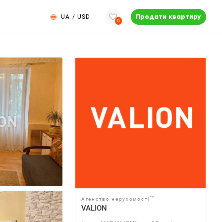
UA
/
USD
Продати квартиру
0
**
Агенство нерухомості
VALION