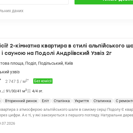
льних даних
ісії! 2-кімнатна квартира в стилі альпійського ш
 і сауною на Подолі Андріївский Узвіз 2г
ктова площа
,
Поділ
,
Подільський
,
Київ
ький узвіз
*
2
*
2 747
$
/ м
Без комісії
2
и
91/30/41
м
4/4 эт.
о
Вторинний ринок
Еліт
Сталінка
Укриття
Сталинка
С ремон
квартира з атмосферою альпійського шале в самому серці Подолу Є кварт
рез цифри. А є ті, у які закохуються з першого погляду. Натуральне дере
чий камін, власна сауна — тут панує атмосфера тепла й затишку, яку скла
9.07.2026
огих сучасних новобудовах. 90 м² загальної площі (29,7 м² житлової) • дві
а сауна • два балкони • камін • історичний будинок • закритий внутрішній двір