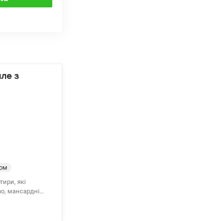
але з
том
ири, які
во, мансардні
дно знайти
 окремі спальні •