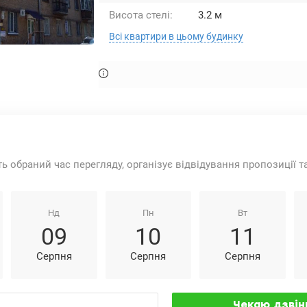
Висота стелі:
3.2 м
Всі квартири в цьому будинку
ть обраний час перегляду, організує відвідування пропозиції 
Нд
Пн
Вт
09
10
11
Серпня
Серпня
Серпня