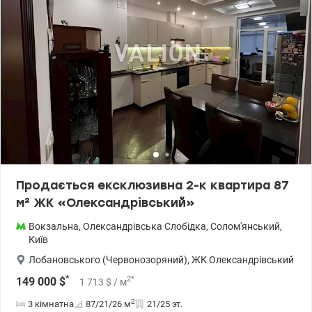
Продається ексклюзивна 2-к квартира 87
м² ЖК «Олександрівський»
Вокзальна
,
Олександрівська Слобідка
,
Солом'янський
,
Київ
Лобановського (Червонозоряний)
,
ЖК Олександрівський
*
2
*
149 000
$
1 713
$
/ м
2
3 кімнатна
87/21/26
м
21/25 эт.