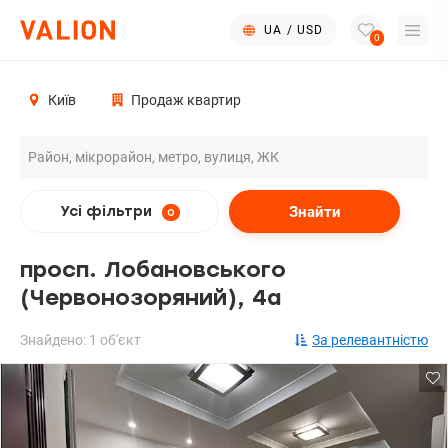
UA
/
USD
0
Київ
Продаж квартир
Знайти
Усі фільтри
0
просп. Лобановського
(Червонозоряний), 4а
Знайдено: 1 об'єкт
За релевантністю