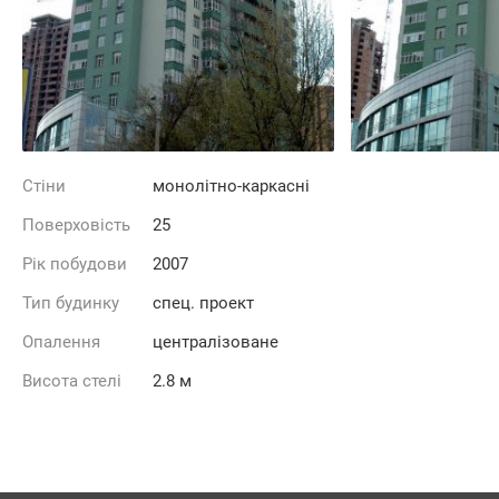
Стіни
монолітно-каркасні
Поверховість
25
Рік побудови
2007
Тип будинку
спец. проект
Опалення
централізоване
Висота стелі
2.8 м