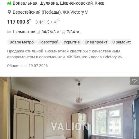
Вокзальная
,
Шулявка
,
Шевченковский
,
Киев
Берестейский (Победы)
,
ЖК Victory V
*
2
*
117 000
$
3 441
$
/ м
2
1 комнатная
34/26/8
м
7/34 эт.
Возле метро
Новострой
Укрытие
Спецпроект
С ремонтом
Продажа стильной 1-комнатной квартиры с качественным
евроремонтом в современном ЖК бизнес-класса «Victоry V»
Адрес: Шевченковский р-н, проспект Берестейский (Победы), 5в
Обновлено: 29.07.2026
Квартира полностью готова к уютной жизни или под
высоколиквидный арендный бизнес (район пользуется
огромным спросом среди арендаторов). Расположение на 7-м
этаже. Главные преимущества квартиры: Состояние: Выполнен
современный евроремонт с использованием надежных
материалов Параметры: Общая площадь 34 м.кв, находится на
7/34 этаже. В здании установлены скоростные бесшумные
лифты. Экономичность: Небольшие коммунальные платежи
благодаря энергоэффективности дома и индивидуальным
счетчикам отопления, воды и света. Инфраструктура и локация
(Центр города): Транспортный узел Очень удобная транспортная
развязка. До станции метро «Вокзальная» 9 минут пешком, до