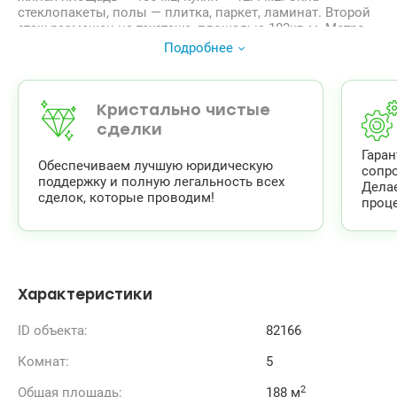
стеклопакеты, полы — плитка, паркет, ламинат. Второй
этаж размещен на техэтаже, площадью 103кв.м. Метро
Святошино — 1мин. ходьбы. Рядом с домом
Подробнее
продуктовый рынок, супермаркет Сильпо, Фокстрот,
ресторан японской кухни, остановка транспорта.
Кристально чистые
сделки
Гара
Обеспечиваем лучшую юридическую
сопр
поддержку и полную легальность всех
Дела
сделок, которые проводим!
проце
Характеристики
ID объекта:
82166
Комнат:
5
2
Общая площадь:
188 м