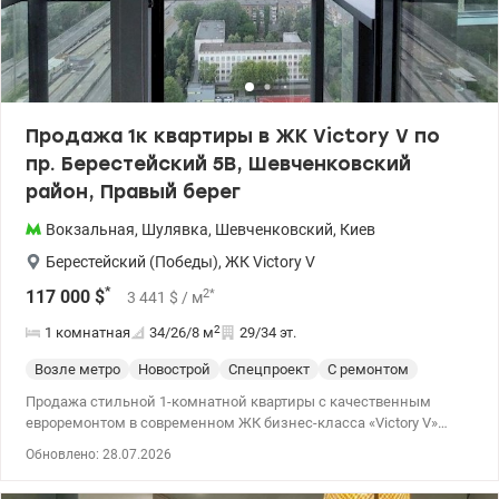
Продажа 1к квартиры в ЖК Victоry V по
пр. Берестейский 5В, Шевченковский
район, Правый берег
Вокзальная
,
Шулявка
,
Шевченковский
,
Киев
Берестейский (Победы)
,
ЖК Victory V
*
2
*
117 000
$
3 441
$
/ м
2
1 комнатная
34/26/8
м
29/34 эт.
Возле метро
Новострой
Спецпроект
С ремонтом
Продажа стильной 1-комнатной квартиры с качественным
евроремонтом в современном ЖК бизнес-класса «Victоry V»
Адрес: Шевченковский р-н, проспект Берестейский (Победы), 5в
Обновлено: 28.07.2026
Квартира полностью готова к уютной жизни или под
высоколиквидный арендный бизнес (район пользуется