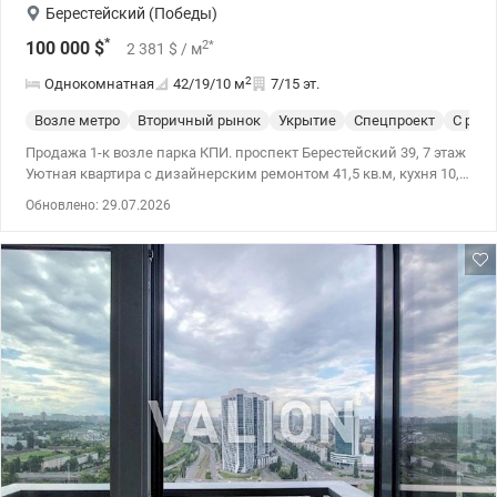
Берестейский (Победы)
*
2
*
100 000
$
2 381
$
/ м
2
Однокомнатная
42/19/10
м
7/15 эт.
Возле метро
Вторичный рынок
Укрытие
Спецпроект
С рем
Продажа 1-к возле парка КПИ. проспект Берестейский 39, 7 этаж
Уютная квартира с дизайнерским ремонтом 41,5 кв.м, кухня 10,
комната 19 кв.м с выходом на благоустроенную лоджию.
Обновлено: 29.07.2026
Санузел с ванной, большая лоджия с гардеробом. Имеется вся
необходимая техника, фильтр для воды, охранная система.
Панорамные окна. Рядом вся необходимая инфраструктура, два
парка, супермаркет Сильпо, ТРЦ Смарт плаза, Спортлайф
Отличная транспортная развязка, метро Шулявское и
Политехнический институт 10 минут пешком Цена 100000у.е.
тел. 050-146-45-76 Инна, valion.ua/1153082