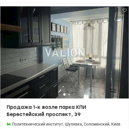
квадратной формы, а благодаря двум окнам в большой комнате
квартира очень светлая. Высота потолков – 3 метра. Состояние
жилое, но требует ремонта. Установлены новые радиаторы,
частично заменена сантехника. В доме установлен счетчик на
отопление, позволяющий существенно экономить на
коммунальных платежах. Окна выходят на тихую зеленую
улочку, которая обеспечивает спокойную атмосферу и приятный
вид. Вся мебель и бытовая техника, включая стиральную
машину, холодильник и бойлер, остаются новым владельцам. В
квартире дубовый паркет в хорошем состоянии, двойная дверь и
тамбур на две квартиры. Соседи рядом не проживают. Дом
расположен в 15 минутах ходьбы от метро «Шулявская». Рядом
есть два продуктовых магазина и государственная библиотека
юношества. Вблизи Парк Нивки, Сырецкий парк, Парк Орленок,
Сырецкий Гай, Парк им. Пушкина. Цена 65000у.е. 0991932390
Юлия valion.ua/1153430
Продажа 1-к возле парка КПИ
Берестейский проспект, 39
Политехнический институт
,
Шулявка
,
Соломенский
,
Киев