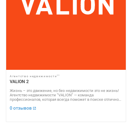
**
Агентство недвижимости
VALION 2
Жизнь – это движение, но без недвижимости это не жизнь!
Агентство недвижимости “VALION” — команда
профессионалов, которая всегда поможет в поиске отличного
варианта для решения жилищного вопроса, а также продаст
0 отзывов
Вашу недвижимость по самой выгодной стоимости!