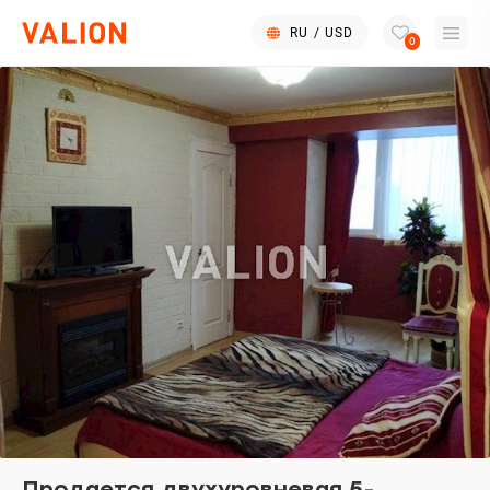
RU
/
USD
0
Продается двухуровневая 5-