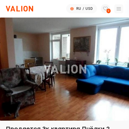
RU
/
USD
0
Продается 3к квартира Пчёлки 2,