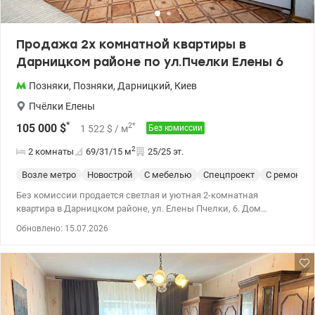
Продажа 2х комнатной квартиры в
Дарницком районе по ул.Пчелки Елены 6
Позняки
,
Позняки
,
Дарницкий
,
Киев
Пчёлки Елены
*
2
*
105 000
$
1 522
$
/ м
Без комиссии
2
2 комнаты
69/31/15
м
25/25 эт.
Возле метро
Новострой
С мебелью
Спецпроект
С ремонто
Без комиссии продается светлая и уютная 2-комнатная
квартира в Дарницком районе, ул. Елены Пчелки, 6. Дом
кирпичный, квартира расположена на 25 этаже из 25 — никаких
Обновлено: 15.07.2026
соседей сверху и невероятный панорамный вид на город,
который влюбляет с первого взгляда. Планировка комфортная и
функциональная: - широкий функциональный холл - две
отдельные комнаты - отдельный санузел - просторная кухня со
встроенной мебелью и техникой В квартире остается: -
встроенная кухня - холодильник - вытяжка - варочная