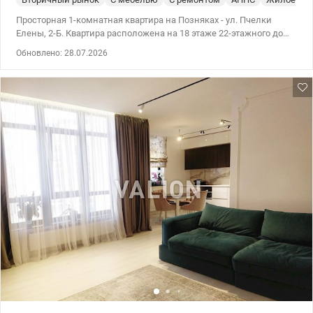
Просторная 1-комнатная квартира на Позняках - ул. Пчелки
Елены, 2-Б. Квартира расположена на 18 этаже 22-этажного дома
с утепленным фасадом и современной инфраструктурой. Общая
Обновлено: 28.07.2026
площадь - 43 м², из которых: - комната – 18 м², уютная,
просторная, окна выходят во двор; - кухня – 10 м² с выходом на
просторный балкон – идеально для утреннего кофе или рабочей
зоны; - совместимый санузел; - квартира сохранила аккуратное
состояние и полностью готова к проживанию. Продается с
мебелью и техникой - заходи и живи. Коммунальные платежи
приятно радуют – стоят счетчики, дом теплый, отопление
экономное. Достоинства дома: - утепленный фасад и
ухоженный подъезд; - консьерж, видеонаблюдение, генератор –
свет есть всегда; - 2 пассажирских и 1 грузовой лифт; -
парковочные места во дворе; - под домом обустроено
бомбоубежище; - аккуратная придомовая территория. Локация,
продающая сама себя Все, что нужно для жизни, буквально
через несколько минут: - рядом государственные и частные
сады, школы, Славянская гимназия; - в пешей доступности
Ашан, Новус, АТБ, Эко-маркет, а также в самом доме - Новая
Почта и Укрпочта; - рядом ТРЦ River Mall, Алладин, озера
Солнечное и Качино; - остановка транспорта возле дома, метро
Позняки - 15 минут пешком; - в 100 м открывается обновленный
McDonald's. Локация отлично подходит как для комфортного