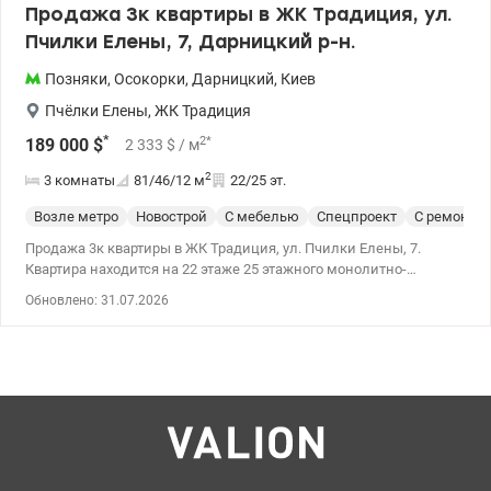
Продажа 3к квартиры в ЖК Традиция, ул.
проживания, так и для инвестиции – спрос на аренду в этом
Пчилки Елены, 7, Дарницкий р-н.
районе стабильно высок. Документы готовы к соглашению.
Право собственности более 3-х лет – налоги минимальны. Цена
Позняки
,
Осокорки
,
Дарницкий
,
Киев
– 59 540 y.е. 096 644 99 34 – Юлия Ивахно Valion.ua/1142600
Пчёлки Елены
,
ЖК Традиция
*
2
*
189 000
$
2 333
$
/ м
2
3 комнаты
81/46/12
м
22/25 эт.
Возле метро
Новострой
С мебелью
Спецпроект
С ремонто
Продажа 3к квартиры в ЖК Традиция, ул. Пчилки Елены, 7.
Квартира находится на 22 этаже 25 этажного монолитно-
каркасного дома Общая площадь - 81,4 кв.м, жилая площадь 46
Обновлено: 31.07.2026
кв.м, кухня 12 кв.м. Квартира с современным дизайнерским
ремонтом, 2 комнаты раздельные, третья комната объединенна
с кухней, 2 санузла (ванная/туалет, туалет). В спальнях
проведена шумоизоляция стен и потолков, полностью
меблированная. Установлена дорогостоящая бытовая техника
(стиральная и посудомоечная машинки, бойлер, холодильник,
варочная поверхность, кондиционеры,) новая сантехника, кухня
встроенная. При продаже вся мебель и техника остаётся новым
владельцам. Застеклённая лоджия, новые окна. Установлены