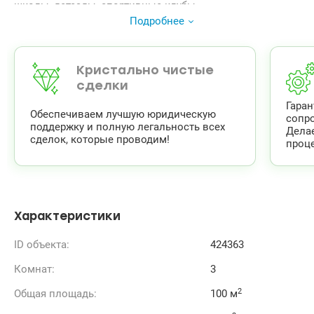
школы, детсады, спортивные клубы.
Подробнее
Кристально чистые
сделки
Гара
Обеспечиваем лучшую юридическую
сопр
поддержку и полную легальность всех
Дела
сделок, которые проводим!
проце
Характеристики
ID объекта:
424363
Комнат:
3
2
Общая площадь:
100 м