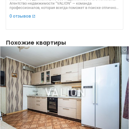
Агентство недвижимости “VALION” — команда
профессионалов, которая всегда поможет в поиске отличного
варианта для решения жилищного вопроса, а также продаст
0 отзывов
Вашу недвижимость по самой выгодной стоимости!
Похожие квартиры