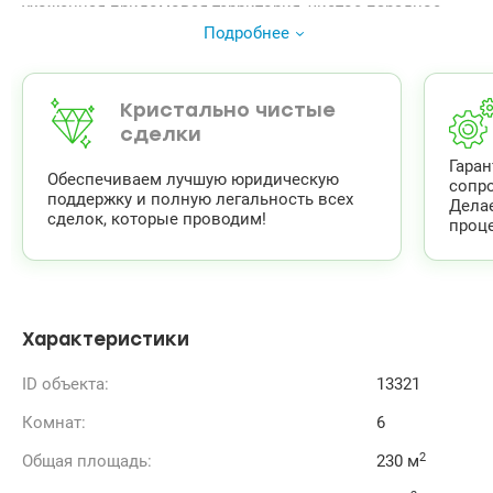
ухоженная придомовая территория, чистое парадное,
консьерж, домофон.
Подробнее
Развита социальная и коммерческая инфраструктура:
супермаркеты, магазины, рынок, ТРЦ «RIVERMOLL»,
детские сады, школы, гимназия, отделение банков и
почты, салоны красоты, спортивный клуб, кафе,
Кристально чистые
рестораны, паркинг, парк, озеро.
сделки
Ст.м.Позняки – 13 минут пешком.
Гара
т. 044 201 77 22
Обеспечиваем лучшую юридическую
сопр
valion.ua/13321
поддержку и полную легальность всех
Дела
сделок, которые проводим!
проце
Характеристики
ID объекта:
13321
Комнат:
6
2
Общая площадь:
230 м