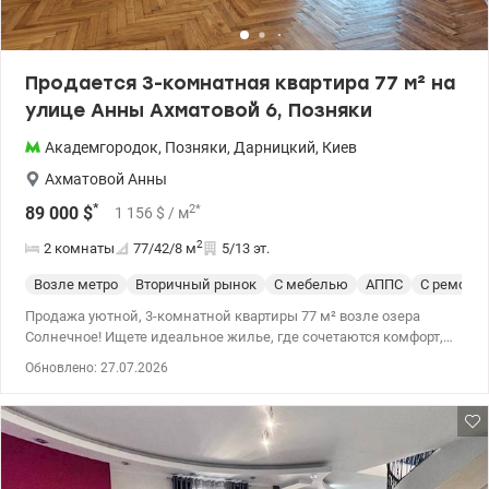
Продается 3-комнатная квартира 77 м² на
улице Анны Ахматовой 6, Позняки
Академгородок
,
Позняки
,
Дарницкий
,
Киев
Ахматовой Анны
*
2
*
89 000
$
1 156
$
/ м
2
2 комнаты
77/42/8
м
5/13 эт.
Возле метро
Вторичный рынок
С мебелью
АППС
С ремонт
Продажа уютной, 3-комнатной квартиры 77 м² возле озера
Солнечное! Ищете идеальное жилье, где сочетаются комфорт,
тишина и развитая инфраструктура? Это предложение для вас! ​
Обновлено: 27.07.2026
О квартире: ​ Площадь: 77 /42.1/8.2м². Светлая, просторная и
очень уютная. ​Планирование: Кухня (8.2 м²) имеет выход на
большой застекленный балкон, который оборудован как
полноценная обеденная зона (столовая). Две отдельные
комнаты 12 и 18 м2. Просторная гостиная 31,2 м² с остекленной
лоджией. Раздельный санузел. ​На полу классический дубовый