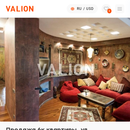
RU
/
USD
0
Продажа 6к квартиры, ул.