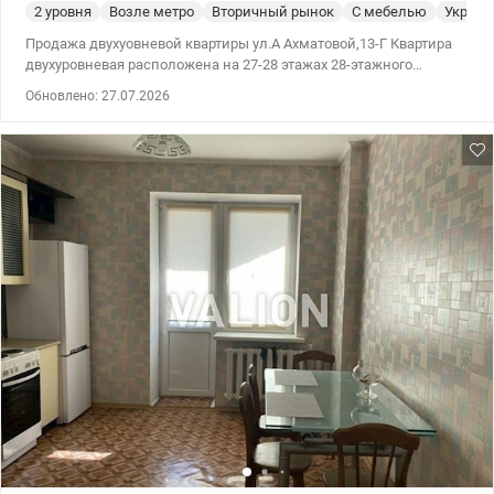
2 уровня
Возле метро
Вторичный рынок
С мебелью
Укрыти
Продажа двухуовневой квартиры ул.А Ахматовой,13-Г Квартира
двухуровневая расположена на 27-28 этажах 28-этажного
кирпичного дома, общей площадью 181 кв.м., жилая 127 кв.м.,
Обновлено: 27.07.2026
кухня 17 кв.м. Высота потолков на втором уровне 3 м. На 1-м
уровне – большое открытое пространство с: - кухней и выходом
на застекленный балкон; - видовой столовой, в которой
установлен дровяной камин; - большой гостиной; - санузлом с
душевой. На 2-м уровне три отдельные комнаты: спальня,
детская, кабинет и санузел с двухместной круглой
гидромассажной ванной. Сделан авторский ремонт –
декоративная штукатурка, камень и дерево в декоре.
Установлен теплый пол на кухне, столовой и санузлах. Квартира
оснащена дорогой брендовой техникой (варочная поверхность,
микроволновая печь и духовка Miele Side-by-Side; холодильник
Liebherr; телевизор и домашний кинотеатр Pioneer; стиральная
машина) Квартира под охраной. Продажа со всей техникой и
мебелью. Безусловной изюминкой квартиры является большая
открытая терраса. Удобная транспортная развязка: до станции
метро Позняки – 12 мин. пешком, рядом остановки
общественного транспорта на метро Харьковскую,
Бориспольскую, Левобережную, Черниговскую, Дарницкий
вокзал и на Правый берег. Развита инфраструктура: в пешей