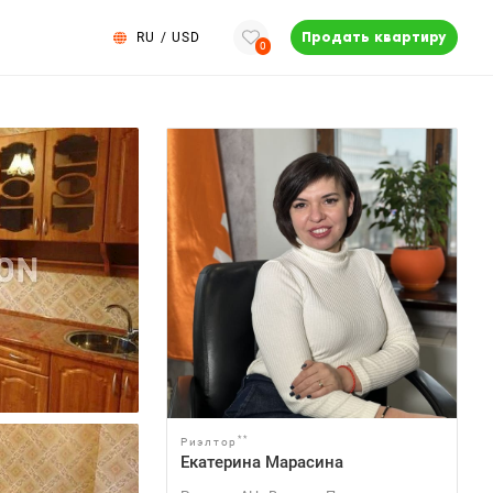
RU
/
USD
Продать квартиру
0
**
Риэлтор
Екатерина Марасина