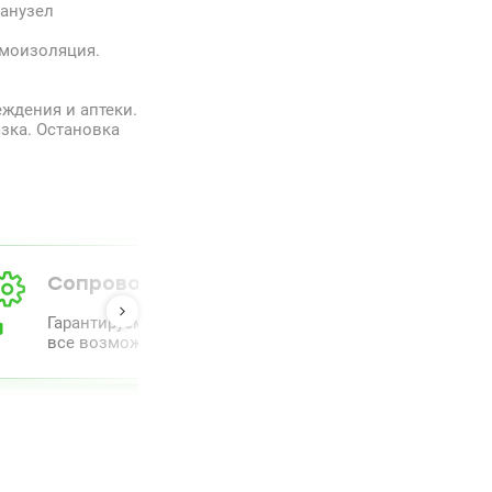
Санузел
умоизоляция.
ждения и аптеки.
язка. Остановка
Сопровождение от А до Я
Гарантируем полный комлпекс сопровождения и прове
все возможное для облегчения процесса.