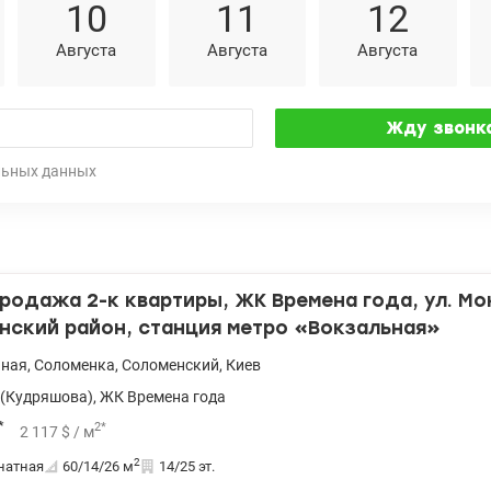
10
11
12
Августа
Августа
Августа
льных данных
родажа 2-к квартиры, ЖК Времена года, ул. Мок
нский район, станция метро «Вокзальная»
ьная
,
Соломенка
,
Соломенский
,
Киев
(Кудряшова)
,
ЖК Времена года
*
2
*
2 117
$
/ м
2
натная
60/14/26
м
14/25 эт.