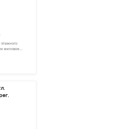
ом за 15-20
 как для
атерина,
9 этажного
ние жиловое.
иральная машина
сторная
лифт,
а общественного
 ул. Шовкуненко
л.
рег.