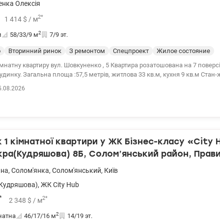
 - 61000 у.о., 0661825672 Катерина, Valion.ua/1154819
нка Олексія
2
*
1 414
$
/ м
2
и
58/33/9
м
7/9 эт.
о
Вторинний ринок
З ремонтом
Спецпроект
Жилое состояние
нко , 5 Квартира розатошована на 7 поверсі 9 поверхового
удинку. Загальна площа :57,5 метрів, житлова 33 кв.м, кухня 9 кв.м Стан
ухня, плита газова, є фільтр води осмос, холодильник BOSH , пральна м
5.08.2026
ять в тихий двір, в квартирі завжди тепло . Санвузол суміжний, простора
 Є 2 кондиціонери, всі двері з натурального дерева. Вхідні двері броньовані від
 Тамбур на 2 квартири. Новий ліфт, косметичний ремонт в під' ізді. Поря
еки, зупинка громадського транспорту, в пішій гімназія та школа, дитяч
ий район. вул. Шовкуненко 5 Розглядаємо державні програми Ціна- 82 000
-02-44 valion.ua/1154485
1 кімнатної квартири у ЖК Бізнес-класу «City 
кра(Кудряшова) 8Б, Солом’янський район, Прави
ьна
,
Солом'янка
,
Солом'янський
,
Київ
Кудряшова)
,
ЖК City Hub
*
2
*
2 348
$
/ м
2
натна
46/17/16
м
14/19 эт.