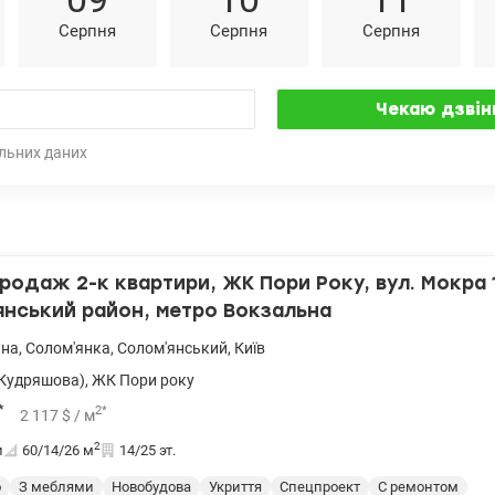
Серпня
Серпня
Серпня
льних даних
родаж 2-к квартири, ЖК Пори Року, вул. Мокра 
нський район, метро Вокзальна
ьна
,
Солом'янка
,
Солом'янський
,
Київ
Кудряшова)
,
ЖК Пори року
*
2
*
2 117
$
/ м
2
и
60/14/26
м
14/25 эт.
о
З меблями
Новобудова
Укриття
Спецпроект
С ремонтом