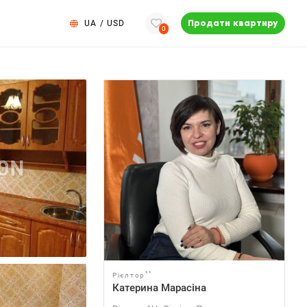
UA
/
USD
Продати квартиру
0
**
Рієлтор
Катерина Марасіна