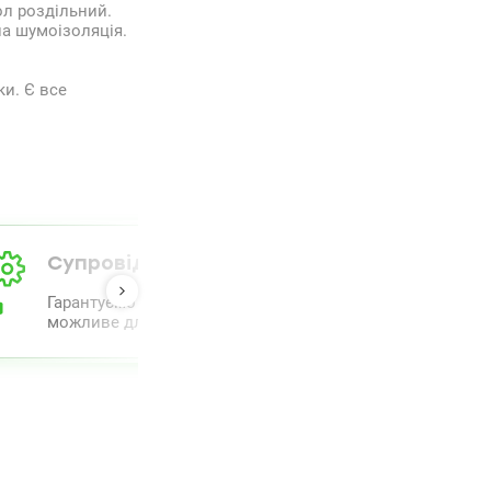
ол роздільний.
на шумоізоляція.
ки. Є все
Супровід від А до Я
Гарантуємо повний комплекс супроводу та проведення 
можливе для полегшення процесу.