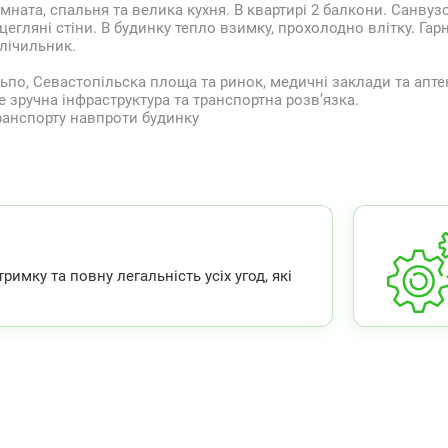
ната, спальня та велика кухня. В квартирі 2 балкони. Санвуз
егляні стіни. В будинку тепло взимку, прохолодно влітку. Гар
лічильник.
ьпо, Севастопільска площа та ринок, медичні заклади та апте
 зручна інфраструктура та транспортна розв’язка.
ранспорту навпроти будинку
мку та повну легальність усіх угод, які