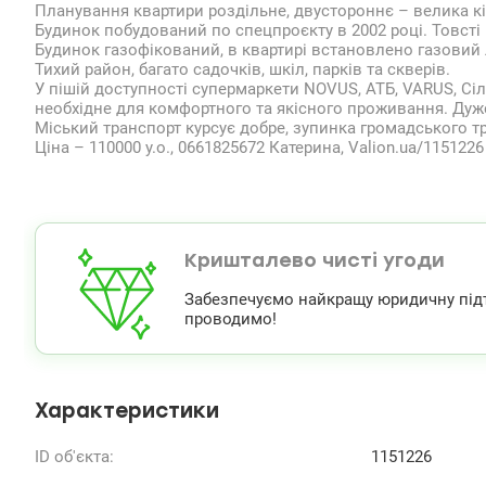
Планування квартири роздільне, двустороннє – велика кім
Будинок побудований по спецпроєкту в 2002 році. Товсті ц
Будинок газофікований, в квартирі встановлено газовий 
Тихий район, багато садочків, шкіл, парків та скверів.
У пішій доступності супермаркети NOVUS, АТБ, VARUS, Сіл
необхідне для комфортного та якісного проживання. Дуже
Міський транспорт курсує добре, зупинка громадського т
Ціна – 110000 у.о., 0661825672 Катерина, Valion.ua/1151226
Кришталево чисті угоди
Забезпечуємо найкращу юридичну підтри
проводимо!
Характеристики
ID об'єкта:
1151226