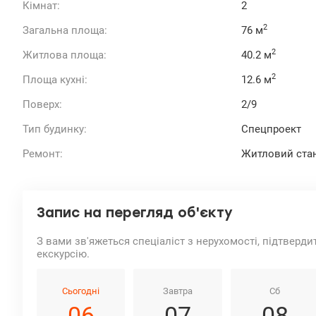
Кімнат:
2
2
Загальна площа:
76 м
2
Житлова площа:
40.2 м
2
Площа кухні:
12.6 м
Поверх:
2/9
Тип будинку:
Спецпроект
Ремонт:
Житловий ста
Запис на перегляд об'єкту
З вами зв'яжеться спеціаліст з нерухомості, підтверди
екскурсію.
Сьогодні
Завтра
Сб
06
07
08