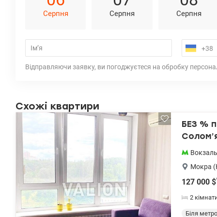
Серпня
Серпня
Серпня
Відправляючи заявку, ви погоджуєтеся на обробку персона
Схожі квартири
БЕЗ % п
Солом’я
Вокзал
Мокра (
127 000
$
2 кімнат
Біля метр