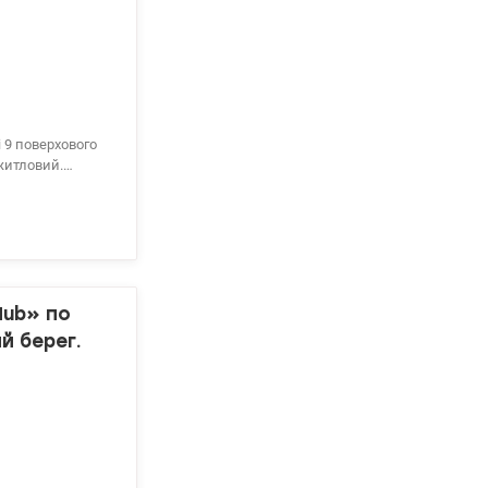
-житловий.
ашина Simens .
 прихожа,
д Мегамаркет та
ий садочок.
 у.е. Світлана,
Hub» по
й берег.