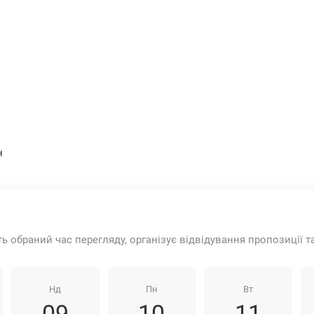
н
ть обраний час перегляду, організує відвідування пропозиції 
Нд
Пн
Вт
09
10
11