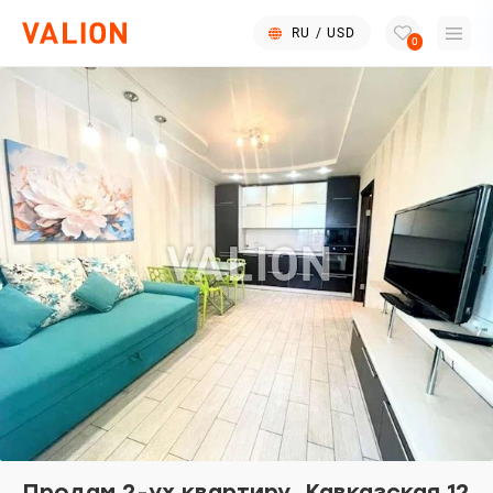
RU
/
USD
0
Продам 2-ух квартиру. Кавказская 12