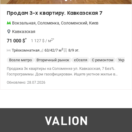
Продам 3-х квартиру. Кавказская 7
Вокзальная
,
Соломенка
,
Соломенский
,
Киев
Кавказская
*
2
*
71 000
$
1 127
$
/ м
2
Трёхкомнатная
63/42/7
м
8/9 эт.
Возле метро
Вторичный рынок
єОселя
С ремонтом
Укрыти
Продажа 3к квартиры на Соломенке ул. Кавказская, 7 Без%.
Госпрограммы. Дом газофицирован. Ищете уютное жилье в
тихом центре? Этот вариант идеально подойдёт для вашей
Обновлено: 28.07.2026
семьи. Продается светлая трехкомнатная квартира в одном из
самых зеленых и удобных районов Киева. Дом расположен в
уютном месте с развитой инфраструктурой и удобным
транспортным сообщением. Основные характеристики: Адрес:
ул. Кавказская, 7 (Соломенский район). Этаж: 8-й из 9-ти
(прекрасный пейзаж, чистый воздух, отсутствие шума от дорог).
Площадь: * Общая: 63 м² Жилая: 41,5 м² Кухня: 7 м²
Коммуникации Дом газифицирован, что является большим
преимуществом и обеспечивает комфорт при любых условиях.