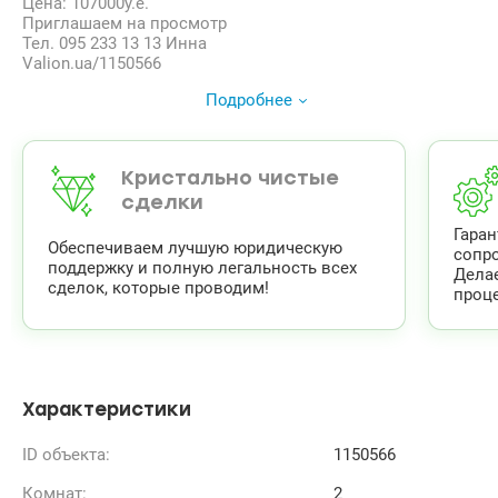
раздельный санузел и большой застекленный балкон.
Цена: 107000у.е.
Состояние: выполнен качественный современный
Приглашаем на просмотр
ремонт, квартира полностью укомплектована
Тел. 095 233 13 13 Инна
необходимой мебелью и бытовой техникой – можно
Valion.ua/1150566
заезжать и жить сразу.
Подробнее
Локация и инфраструктура:
Окна выходят на ухоженную зеленую зону –
прекрасный вид на парк и тишина вокруг дома.
Все необходимое в пешей доступности: супермаркеты,
Кристально чистые
уютные кафе, школы, детские сады.
сделки
Удобная транспортная развязка, позволяющая быстро
добраться до центра города.
Гара
Обеспечиваем лучшую юридическую
сопр
поддержку и полную легальность всех
Дела
сделок, которые проводим!
проце
Характеристики
ID объекта:
1150566
Комнат:
2