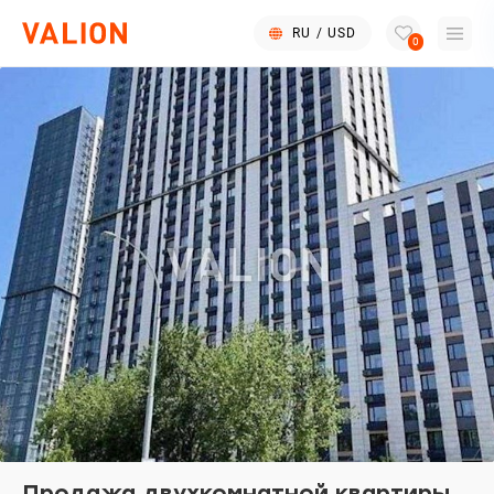
RU
/
USD
0
Продажа двухкомнатной квартиры,