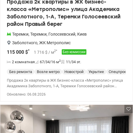
Продажа 2к квартиры в ЖК бизнес-
класса «Метрополис» улица Академика
Заболотного, 1-А, Теремки Голосеевский
район Правый берег
Теремки
,
Теремки
,
Голосеевский
,
Киев
Заболотного
,
ЖК Метрополис
*
2
*
115 000
$
1 716
$
/ м
Без комиссии
2
2 комнатная
67/34/16
м
11/34 эт.
Без ремонта
Возле метро
Новострой
Укрытие
Спецпроект
Продажа 2к квартиры в ЖК бизнес-класса «Метрополис» улица
Академика Заболотного, 1-А, Теремки Голосеевский район
Правый берег 11 этаж 34-х этажного дома. Квартира без ремонта,
Обновлено: 06.08.2026
но готовый профессиональный дизайн-проект (включает
визуализацию, чертежи, план перепланировки, схемы
электропроводки, сантехники, освещение и все необходимое).
Можно сразу начинать ремонт и сэкономить время и деньги!
Общая площадь: 67,1 м² Планирование: • Кухня + лоджия — 16 м²
• Комната 1 - 15,7 м² • Комната 2 - 17 м² Дом сдан в
эксплуатацию в 2021 году. Современный бизнес класс: