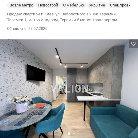
Возле метро
Новострой
С мебелью
Укрытие
Спецпроект
Продаж квартири г. Киев, ул. Заболотного 15, ЖК Теремки,
Теремки 1, метро Иподром, Теремки 5 минут транспортом.
Общая площадь 51 метр квадратный, жилая 16 метров
Обновлено: 27.07.2026
квадратных, кухня 20 метров квадратных. Квартира с ремонтом,
мебелью и техникой. В квартире встроеная кухня с
посудомоечной машиной, шкафы в коридоре и комнате,
кондиционеры в комнате и кухне, бойлер, стиральная машина.
Зимой работал генератор на отопление и воду. Собственная
газовая котельная обеспечивает тепло независимо от города. В
комплексе есть подземный паркинг, который работает, при
необходимости, как укрытие. Также есть подвалы – укрытие в
каждой секции, где тепло зимой, и есть вай фай. На территории
комплекса – супермаркет ТРАШ, Новая Почта, магазины,
кофейни, салоны, аптека, 2 лаборатории, ОК WINE, пиццерия
Марабини, семейное кафе с домашней кухней. Возле дома
Голосеевский лес, территория ВДНХ, рядом Пирогово,
Феофановский ландшафтный парк. До метро транспортом 5
минут, пешком – 25 минут. Цена: 110000 у.е. 06309788380 Ольга
valion.ua/1152731