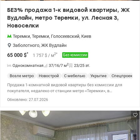
БЕЗ% продажа 1-к видовой квартиры, ЖК
Вудлайн, метро Теремки, ул. Лесная 3,
Новоселки
Теремки
,
Теремки
,
Голосеевский
,
Киев
Заболотного
,
ЖК Вудлайн
*
2
*
65 000
$
1 757
$
/ м
Без комиссии
2
Однокомнатная
37/16/7
м
23/25 эт.
Возле метро
Новострой
С мебелью
Укрытие
Спецпроект
Продажа 1-комнатной видовой квартиры без комиссии для
покупателя, недалеко от станции метро «Теремки», в
современном ЖК «Вудлайн», улица Лесная, 3, секция 2, село
Обновлено: 27.07.2026
Новоселки. Характеристики квартиры: - площадь: общая 37,3 м²,
жилая 16 м², кухня 6,8 м², лоджия 4,1 м² - этаж 23/25 -
планировка: отдельная комната, кухня с выходом на
просторный балкон, гардеробная - современный ремонт с
качественной мебелью и техникой Дом: - введеный в
эксплуатацию в 2022 году - монолитно-каркасная технология
строительства, стены из железобетона, утепление минеральной