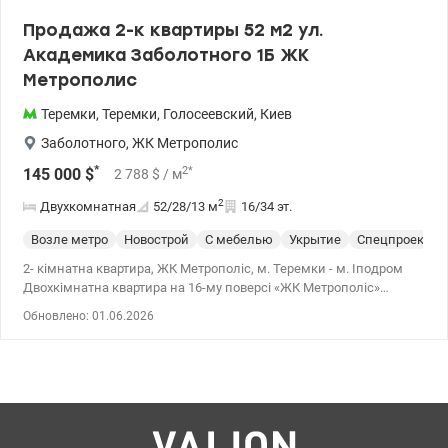
Продажа 2-к квартиры 52 м2 ул.
Академика Заболотного 1Б ЖК
Метрополис
Теремки
,
Теремки
,
Голосеевский
,
Киев
Заболотного
,
ЖК Метрополис
*
2
*
145 000
$
2 788
$
/ м
2
Двухкомнатная
52/28/13
м
16/34 эт.
Возле метро
Новострой
С мебелью
Укрытие
Спецпроект
2- кімнатна квартира, ЖК Метрополіс, м. Теремки - м. Іподром
Двохкімнатна квартира на 16-му поверсі «ЖК Метрополіс»
будинку є генератори на ліфти та воду Закрита територія з
Обновлено: 01.06.2026
охороною та системою відеоспостереження.Дизайнерське лоббі
лаунч-зоной,консьерш-сервіс.На территории есть спортивная
площадка, детская площадка, барбекю зона, кафе, салоны
красоты, ЧП. Квартира с раздельной планировкой: отдельная
просторная спальня, комната и кухня. Укомплектована всем
необходимым для комфортного проживания: 2 кондиционера,
холодильник с морозильной камерой, духовой шкаф,