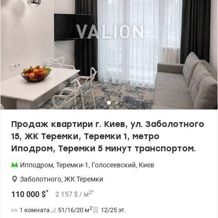
закрытая территория, консьерж-сервис, подземный паркинг,
детские и спортивные площадки. Метро «Теремки» — 5 минут
пешком Рядом ТРЦ Respublika Park (Республика), Магеллан,
рестораны, школы, садики Идеальный вариант для проживания
или инвестиций! Цена: 115000у.е. Валентина 0977893310
valion.ua/1153481
Продаж квартири г. Киев, ул. Заболотного
15, ЖК Теремки, Теремки 1, метро
Иподром, Теремки 5 минут транспортом.
Ипподром
,
Теремки-1
,
Голосеевский
,
Киев
Заболотного
,
ЖК Теремки
*
2
*
110 000
$
2 157
$
/ м
2
1 комната
51/16/20
м
12/25 эт.