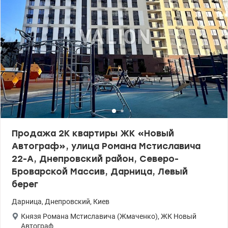
уютный двор • три раздельные комнаты • кухня-гостиная •
гостевой санузел и ванная • прихожая + гардеробная зона
Экологический район, рядом парк Победа, озера, лесопарк. До г.
Дарница – 15 минут пешком. Рядом находятся детские сады и
школы. В доме индивидуальное электрическое отопление.
Уютное лобби на первом этаже. Подземный паркинг с лифтом.
Территория ЖК закрыта без авто. Охрана 24/7. Детские и
спортивные площадки, зоны отдыха. Отдельно предлагаются –
лучшее место в подземном паркинге и кладовая на этаже
площадью 6,5 м². Звоните (или пишите Viber/Telegram) для
предварительной записи на просмотр. Цена 144 000 у.е. Марина,
тел.: 063 392 35 35 valion.ua/1142124
Продажа 2К квартиры ЖК «Новый
Автограф», улица Романа Мстиславича
22-А, Днепровский район, Северо-
Броварской Массив, Дарница, Левый
берег
Дарница
,
Днепровский
,
Киев
Князя Романа Мстиславича (Жмаченко)
,
ЖК Новый
Автограф