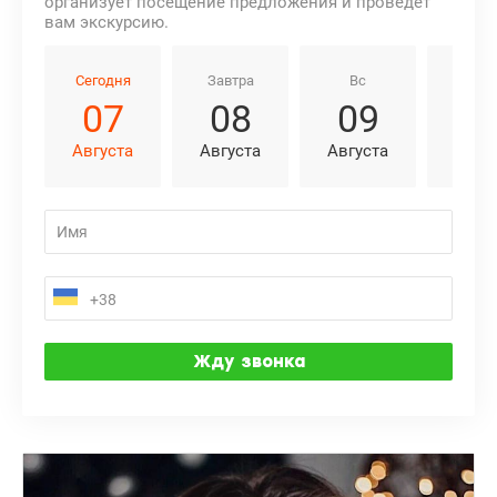
организует посещение предложения и проведёт
вам экскурсию.
Сегодня
Завтра
Вс
Пн
07
08
09
1
Августа
Августа
Августа
Авгу