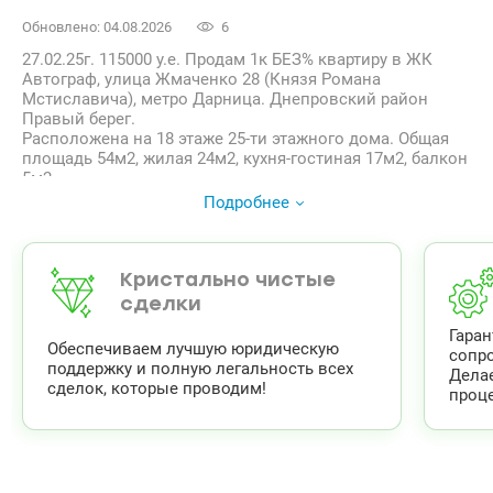
Обновлено: 04.08.2026
6
27.02.25г. 115000 у.е. Продам 1к БЕЗ% квартиру в ЖК
Автограф, улица Жмаченко 28 (Князя Романа
Мстиславича), метро Дарница. Днепровский район
Правый берег.
Расположена на 18 этаже 25-ти этажного дома. Общая
площадь 54м2, жилая 24м2, кухня-гостиная 17м2, балкон
5м2.
Квартира с индивидуальным авторским ремонтом, в
Подробнее
которой все продумано до мелочей.
В комплексе закрытая территория с круглосуточным
видеонаблюдением и подземным паркингом сделают
вашу жизнь комфортной и безопасной.
Кристально чистые
Вы любите бегать? Через дорогу от дома роскошный
сделки
парк Победа.
Гара
В парке вы можете бегать по утрам, днем и вечером
Обеспечиваем лучшую юридическую
сопр
жарко не будет, тень от деревьев и озеро создают
поддержку и полную легальность всех
Дела
комфортные условия для занятий спортом.
сделок, которые проводим!
проце
valion.ua/1121347