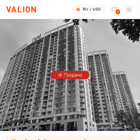
RU
/
USD
0
Продано