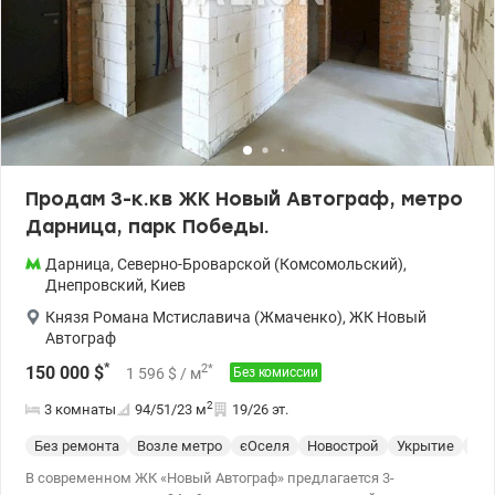
инфраструктура, необходимая для комфортного проживания:
магазины, аптеки, маркеты, кофейни, банкоматы, отделения
почты, рынок, больницы, университет, колледж, парк «Победа» с
озером, лес. Удобная транспортная доступность -метр Дарница
– 20 мин пешком. Рядом супермаркеты: Сильпо, Варус, Новус,
Рынок Юность Цена: 85000 у.е. Тел. 050 355 37 46 Екатерина
valion.ua/ 1150627
Продам 3-к.кв ЖК Новый Автограф, метро
Дарница, парк Победы.
Дарница
,
Северно-Броварской (Комсомольский)
,
Днепровский
,
Киев
Князя Романа Мстиславича (Жмаченко)
,
ЖК Новый
Автограф
*
2
*
150 000
$
1 596
$
/ м
Без комиссии
2
3 комнаты
94/51/23
м
19/26 эт.
Без ремонта
Возле метро
єОселя
Новострой
Укрытие
Сп
В современном ЖК «Новый Автограф» предлагается 3-