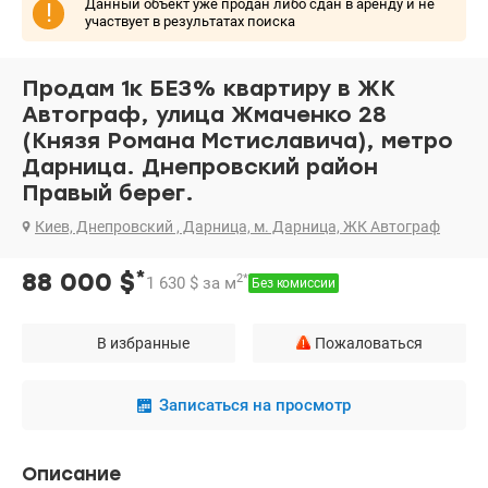
Данный объект уже продан либо сдан в аренду и не
!
участвует в результатах поиска
Продам 1к БЕЗ% квартиру в ЖК
Автограф, улица Жмаченко 28
(Князя Романа Мстиславича), метро
Дарница. Днепровский район
Правый берег.
Киев, Днепровский , Дарница, м. Дарница, ЖК Автограф
*
88 000
$
2
*
1 630
$
за м
Без комиссии
В избранные
Пожаловаться
Записаться на просмотр
Описание