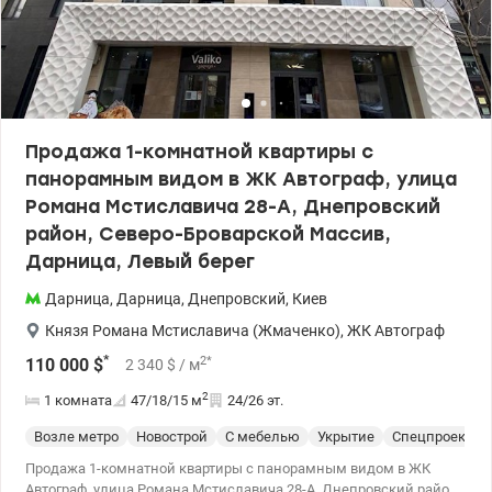
Продажа 1-комнатной квартиры с
панорамным видом в ЖК Автограф, улица
Романа Мстиславича 28-А, Днепровский
район, Северо-Броварской Массив,
Дарница, Левый берег
Дарница
,
Дарница
,
Днепровский
,
Киев
Князя Романа Мстиславича (Жмаченко)
,
ЖК Автограф
*
2
*
110 000
$
2 340
$
/ м
2
1 комната
47/18/15
м
24/26 эт.
Возле метро
Новострой
С мебелью
Укрытие
Спецпроект
Продажа 1-комнатной квартиры с панорамным видом в ЖК
Автограф, улица Романа Мстиславича 28-А, Днепровский район,