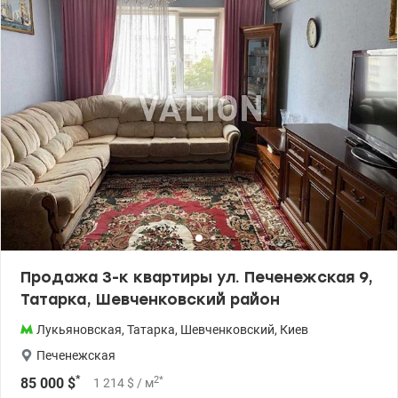
продается со всей мебелью и техникой. Локация: До центра — 10
минут на авто или общественном транспорте. Рядом
расположены парки, скверы, зоны для прогулок, учебные
заведения, супермаркет «Фора», больница. Цена: 95 000 у.е. ,
0661825672 Екатерина, Valion.ua/1152044
Продажа 3-к квартиры ул. Печенежская 9,
Татарка, Шевченковский район
Лукьяновская
,
Татарка
,
Шевченковский
,
Киев
Печенежская
*
2
*
85 000
$
1 214
$
/ м