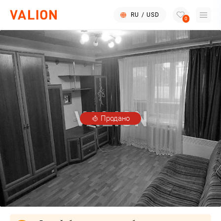
RU
/
USD
0
Продано