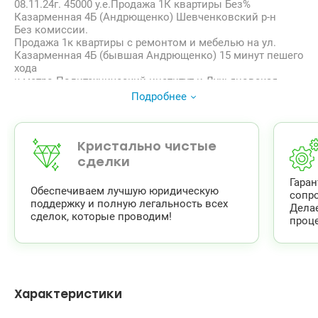
08.11.24г. 45000 у.е.Продажа 1К квартиры Без%
Казарменная 4Б (Андрющенко) Шевченковский р-н
Без комиссии.
Продажа 1к квартиры с ремонтом и мебелью на ул.
Казарменная 4Б (бывшая Андрющенко) 15 минут пешего
хода
к метро Политехнический институт и Лукьяновская.
Общие характеристики: площадь 33,5/17,1/6 кв.м., 1 этаж
Подробнее
9 этажного кирпичного дома 90х годов постройки.
Отдельная комната, не студия, из комнаты выход на
застекленный балкон.
Квартира укомплектована всей необходимой мебелью и
Кристально чистые
техникой для комфортного проживания. Смежный
сделки
санузел с ремонтом.
Гара
Квартира готова к продаже и заселению.
Обеспечиваем лучшую юридическую
сопр
Удобная локация по расположению, рядом несколько
поддержку и полную легальность всех
Дела
узлов транспортных развязок, школы, садики, детская
сделок, которые проводим!
проце
больница Охмадит, большая парковка во дворе.
Свет и отопление подключены к критической
инфраструктуре!
Цtyа 47 500 у.о.
Эдуард 096 814 49 49
valion.ua/ 1115285
Характеристики