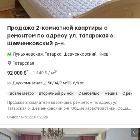
Продажа 2-комнатной квартиры с
ремонтом по адресу ул. Татарская 6,
Шевченковский р-н.
Лукьяновская
,
Татарка
,
Шевченковский
,
Киев
Татарская
*
2
*
92 000
$
1 840
$
/ м
2
Двухкомнатная
50/34/7
м
6/9 эт.
Возле метро
Вторичный рынок
С мебелью
Чешка
С ремон
Продажа 2-комнатной квартиры с ремонтом по адресу ул.
Татарская 6, Шевченковский р-н. Общие характеристики: Общая
площадь — 50 кв.м, жилая — 34 кв.м, кухня — 7 кв.м. Этаж: 6/9.
Обновлено: 22.07.2026
Дом газифицирован, что является большим преимуществом в
современных реалиях. Також встановлений бойлер на 80 л. В
квартире выполнена функциональная перепланировка,
благодаря чему квартира ощущается просторнее. Квартира