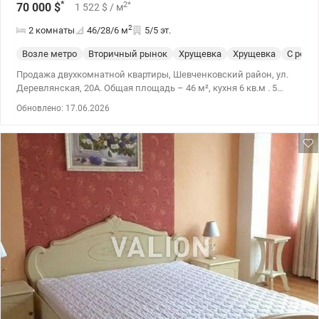
*
2
*
70 000
$
1 522
$
/ м
2
2 комнаты
46/28/6
м
5/5 эт.
Возле метро
Вторичный рынок
Хрущевка
Хрущевка
С ремо
Продажа двухкомнатной квартиры, Шевченковский район, ул.
Деревлянская, 20А. Общая площадь – 46 м², кухня 6 кв.м . 5
этаж, над квартирой есть техэтаж. Не угловая, теплая и светлая.
Обновлено: 17.06.2026
Качественный ремонт, квартира готова к заселению. Развитая
инфраструктура: рядом магазины, школы, садики, кафе и все
необходимое для комфортной жизни. До метро 700м. Цена
70000у.е. 0509051192 Алена Valion.ua/115231