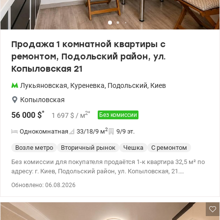
Продажа 1 комнатной квартиры с
ремонтом, Подольский район, ул.
Копыловская 21
Лукьяновская
,
Куреневка
,
Подольский
,
Киев
Копыловская
*
2
*
56 000
$
1 697
$
/ м
Без комиссии
2
Однокомнатная
33/18/9
м
9/9 эт.
Возле метро
Вторичный рынок
Чешка
С ремонтом
Без комиссии для покупателя продаётся 1-к квартира 32,5 м² по
адресу: г. Киев, Подольский район, ул. Копыловская, 21.
Квартира расположена на 9 этаже 9-этажного дома чешского
Обновлено: 06.08.2026
проекта. В квартире выполнен капитальный ремонт с заменой
электропроводки, сантехники и установкой новой инсталляции.
Установлены металлопластиковые окна, бойлер, стиральная и
сушильная машины. На кухне есть холодильник, газовая плита