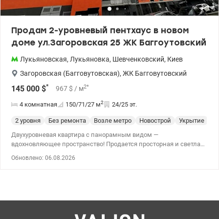
Продам 2-уровневый пентхаус в новом
доме ул.Загоровская 25 ЖК Баггоутовский
Лукьяновская
,
Лукьяновка
,
Шевченковский
,
Киев
Загоровская (Багговутовская)
,
ЖК Багговутовский
*
2
*
145 000
$
967
$
/ м
2
4 комнатная
150/71/27
м
24/25 эт.
2 уровня
Без ремонта
Возле метро
Новострой
Укрытие
С
Двухуровневая квартира с панорамным видом —
вдохновляющее пространство! Продается просторная и светлая
2-уровневая квартира в современном ЖК «Багговутовский».
Обновлено: 06.08.2026
Идеальный вариант для тех, кто ценит уют, стиль и
возможность создать интерьер своей мечты. Преимущества
квартиры: — двусторонняя планировка и много природного
света — большие панорамные окна с видом на город — удобное
зонирование: отдельно для жизни, работы и отдыха - состояние
после строителей: стяжка, штукатурка, все коммуникации
подведены - автономное отопление, установленные радиаторы