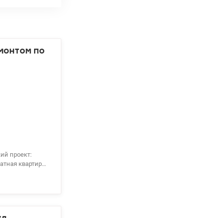
монтом по
ий проект:
атная квартира
ская/кабинет; -
вартире много
измельчитель
шильная
ионер и шторы