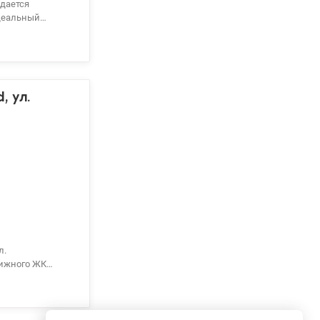
дается
Идеальный
ва
амные окна с
тояние после
ение,
, ул.
ема
! Цена 145 000
л.
 – гостиной –
анировка: кухня
ктной барной
ит пространство.