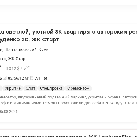
 светлой, уютной 3К квартиры с авторским ре
уденко 30, ЖК Старт
а
,
Шевченковский
,
Киев
нкo
,
ЖК Старт
*
2
*
3 012
$
/ м
2
ты
83/56/12
м
7/11 эт.
Укрытие
Элит
Спецпроект
С ремонтом
енератор, двухуровневый подземный паркинг, укрытие и охрана. Авторск
лофта и минимализма. Ремонт производили для себя в 2024 году. 3-комн
этажного дома: - кухня-гостиная; - спальня с собственным санузлом; - дет
05.08.2026
нузел; - гардеробная комната. Вид из окон на запад, удобный 7 этаж. В к
а и мест для хранения. Новая техника Siemens и Franke. На кухне есть 
ходов, сортировка мусора и насос для питьевой. воды. Стиральная и су
льтр для смягчения воды и большой бойлер. В каждой комнате кондиц