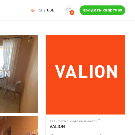
RU
/
USD
Продать квартиру
0
**
Агентство недвижимости
VALION