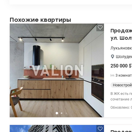
Похожие квартиры
Продажа
ул. Шол
Лукьяновк
Шолуде
250 000
$
3 комна
Новострой
В ЖК есть г
сочетание 
83м2, 7/11 
Обновлено: 
гостевой са
пространств
пищевых от
машина, фи