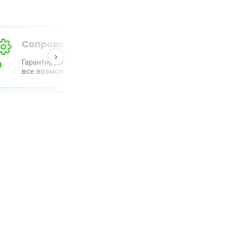
Сопровождение от А до Я
Гарантируем полный комлпекс сопровождения и прове
все возможное для облегчения процесса.