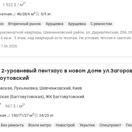
Дом и двор: Преимущества ЖК: • Закрытая территория с охраной • Со
2
*
1 522
$
/ м
й паркинг • Высококачественные материалы строительства, шумо- и теп
2
натная
46/28/6
м
5/5 эт.
каркасный дом из газоблока с утеплением базальтовой ватой Инфрастр
тура: рядом супермаркеты (Сильпо, Фора), Жытний рынок, аптеки, отдел
ро
Вторичный рынок
Хрущевка
Хрущевка
С ремонтом
е: рядом детские сады, школы и университеты • Транспорт: 7 минут пеш
ая, 15 минут до метро Контрактовая площадь Большой опыт помощи по 
ухкомнатной квартиры, Шевченковский район, ул. Деревлянская, 20А. 
ственным программам, безналичный расчет: 1) Е-оселя, е-Восстановлени
 5 этаж, над квартирой есть техэтаж. Не угловая, теплая и светлая. Качественный
ля ВПЛ и военных (постановление 280 и другие), Молодежный кредит Зв
селению. Развитая инфраструктура: рядом магазины, школы, садики,
17.06.2026
а просмотр. Цена 75 000 у.е. Комиссия 5%.+Налоги 0968144949 Эдуард val
е для комфортной жизни. До метро 700м. Цена 70000у.е. 0509051192 Алена
15231
2-уровневый пентхаус в новом доме ул.Загоров
гоутовский
овская
,
Лукьяновка
,
Шевченковский
,
Киев
ская (Багговутовская)
,
ЖК Багговутовский
*
2
*
967
$
/ м
2
ная
150/71/27
м
24/25 эт.
Без ремонта
Возле метро
Новострой
Укрытие
Спецпроект
Пос