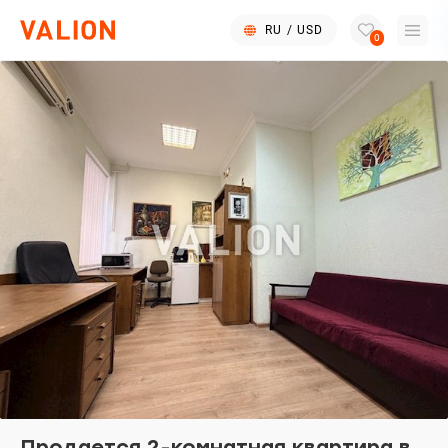
RU
/
USD
0
Продается 2-комнатная квартира в