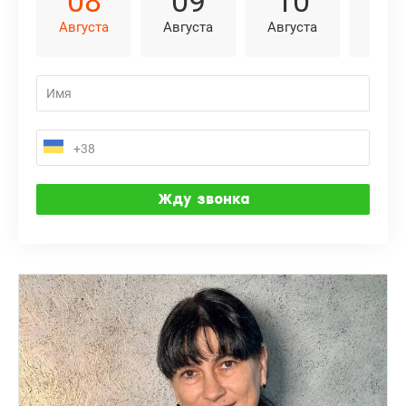
08
09
10
1
Августа
Августа
Августа
Авгу