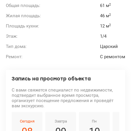
Рядом парки, кафе, магазины, школы. И вся,
2
Общая площадь:
61 м
соответствующая центру, инфраструктура.
Цена 250 000 у.е.
2
Жилая площадь:
46 м
0930041992 Виктория
Valion.ua/1100744
2
Площадь кухни:
12 м
Этаж:
1/4
Тип дома:
Царский
Ремонт:
С ремонтом
Запись на просмотр объекта
С вами свяжется специалист по недвижимости,
подтвердит выбранное время просмотра,
организует посещение предложения и проведёт
вам экскурсию.
Сегодня
Завтра
Пн
Вт