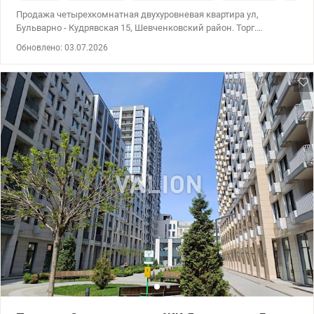
Продажа четырехкомнатная двухуровневая квартира ул,
Бульварно - Кудрявская 15, Шевченковский район. Торг.
Локация: Львовская площадь, Смотровая площадка, в
Обновлено: 03.07.2026
окружении высших учебных заведений. Метро: Университет и
Золотые ворота. Уникальная квартира 140,00 кв. В царском доме
двухуровневая планировка с мансардой. Общая площадь: 140,00
кв.м, жилая площадь: 78,00 кв.м, площадь кухни: 15,00 кв.м. Дом
был построен в 1907 году. Теплый с толстыми кирпичными
стенами и величественно высоким потолком. 4 этаж, в доме 4
этажа. Есть газ. Два санузла – смежный и раздельный. Две
кухни – на 1 и 2 этаже. Окна квартиры выходят во двор.
Декоративный бассейн. Кладовые и хозяйственные
помещения. Квартира в жилом состоянии. На втором этаже –
автономный газовый котел. Возможности: есть возможность
увеличить мансарду на 100 кв.м. Окна мансарды расположены
в чердачном пространстве и наполняют второй этаж мягким
естественным светом. Автоматические ворота при въезде во
двор, где есть парковочные места. Инфраструктура
соответствующая престижному району. Метро Университет и
Золотые ворота. Комиссия АН – 5% Цена 483.237 у.е. 0930041992
Виктория Valion.ua/1139658