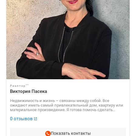
**
Риэлтор
Виктория Пасека
Недвижимость и жизнь – связаны между собой. Все
ожидают иметь самый привлекательный дом, квартиру или
материальное произведение. Я готова помочь сделать
продажу объекта на самых выгодных для Вас условиях.
0 отзывов
Показать контакты