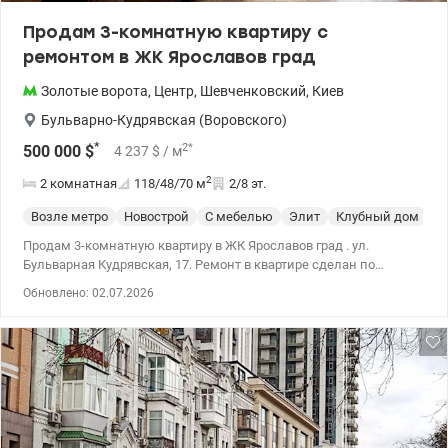
Продам 3-комнатную квартиру c
ремонтом в ЖК Ярославов град
Золотые ворота
,
Центр
,
Шевченковский
,
Киев
Бульварно-Кудрявская (Воровского)
*
2
*
500 000
$
4 237
$
/ м
2
2 комнатная
118/48/70
м
2/8 эт.
Возле метро
Новострой
С мебелью
Элит
Клубный дом
С
Продам 3-комнатную квартиру в ЖК Ярославов град . ул.
Бульварная Кудрявская, 17. Ремонт в квартире сделан по
авторскому проекту. Общая площадь квартиры 118 кв.м.
Обновлено: 02.07.2026
Встроенная кухня, бытовая техника Siemens • Кухня-гостиная 70
кв.м • Две спальни • Два санузла • Гардеробная комната • паркет
английская елка • кухонный остров длиной 2,7 метра,
выполненный из натурального камня • итальянская сантехника
• корпусная мебель МДФ и премиальная Saviola • мягкая
мебель, которую можно трансформировать - Blanche •
кондиционирование Mitsubishi • большой обеденный стол Киев
Шевченковский район . улица Бульварно-Кудрявская 17. Без