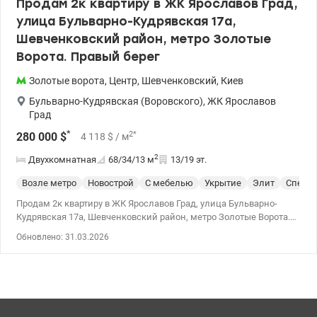
Продам 2к квартиру в ЖК Ярославов Град,
улица Бульварно-Кудрявская 17а,
Шевченковский район, метро Золотые
Ворота. Правый берег
Золотые ворота
,
Центр
,
Шевченковский
,
Киев
Бульварно-Кудрявская (Воровского)
,
ЖК Ярославов
Град
*
2
*
280 000
$
4 118
$
/ м
2
Двухкомнатная
68/34/13
м
13/19 эт.
Возле метро
Новострой
С мебелью
Укрытие
Элит
Спецпр
Продам 2к квартиру в ЖК Ярославов Град, улица Бульварно-
Кудрявская 17а, Шевченковский район, метро Золотые Ворота.
Правый берег Комплекс введен в эксплуатацию. Квартира на 13
Обновлено: 31.03.2026
этаже 19-ти этажного дома. Общая площадь 68м2, жилая 34м2,
кухня 13м2, лоджия 4м2, гардеробная 4м2. В квартире сделан
качественный ремонт. Осталось выбрать мебель, технику и
жить с удовольствием в ЖК бизнес класса в самом сердце
столицы. Панорамные окна, потолки 3 метра, сигнализация.
Пейзаж на центральную часть Киева. В комплексе свой