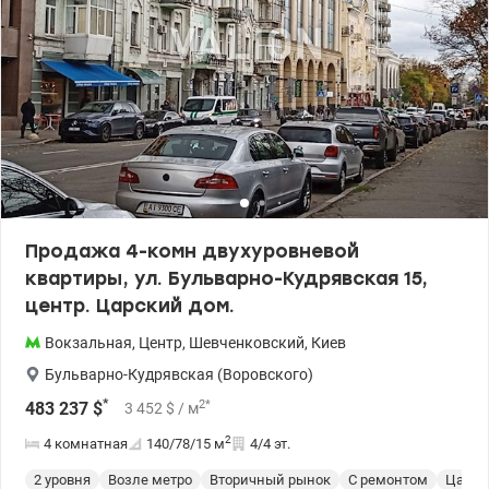
комиссии 500000 у.е Светлана, тел. 096-126-02-44
valion.ua/1149425
Продажа 4-комн двухуровневой
квартиры, ул. Бульварно-Кудрявская 15,
центр. Царский дом.
Вокзальная
,
Центр
,
Шевченковский
,
Киев
Бульварно-Кудрявская (Воровского)
*
2
*
483 237
$
3 452
$
/ м
2
4 комнатная
140/78/15
м
4/4 эт.
2 уровня
Возле метро
Вторичный рынок
С ремонтом
Царск