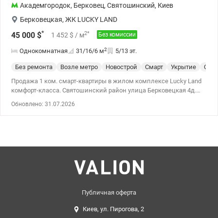
Академгородок
,
Берковец
,
Святошинский
,
Киев
Берковецкая
,
ЖК LUCKY LAND
*
2
*
45 000
$
1 452
$
/ м
Без комиссии
2
Однокомнатная
31/16/6
м
5/13 эт.
Без ремонта
Возле метро
Новострой
Смарт
Укрытие
Спе
Продажа 1 ком. смарт-квартиры в жилом комплексе Lucky Land
комфорт-класса. Святошинский район улица Берковецкая 4д.
Дом № 1 введен в эксплуатацию, можно сразу делать ремонт.
Обновлено: 31.07.2026
Общая 31 кв.м, после строителей, у квартиры свободная
планировка и остекленной лоджией. Расположено на удобном
5-м этаже (есть генератор на лифт) Окна квартиры выходят на
проспект Палладина. LUCKY LAND — это лучшее воплощение
концепции «город в городе» закрытая охраняемая территория.
Огромная локация рядом с хвойным лесом позволит дышать
свежим воздухом и жить в гармонии с природой. В пешем
доступе ТРЦ LAVINA, Сильпо, Ашан и Эпицентр и большая
транспортная развязка. Цена 44000у.е 0509051192 Алена,
Valion.uа/1136674
Публичная оферта
Киев, ул. Пирогова, 2