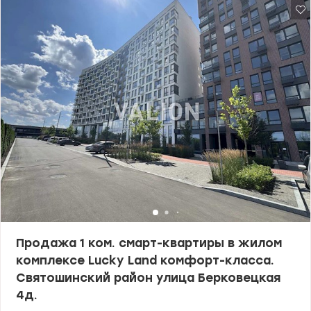
успешности являются также многочисленные награды,
среди которых “ЗА профессионализм 2016”, “Лучшие
риэлторские компании Украины 2016”, “Лучший Web ресурс
риэлторской компании 2016”, VІІ Национальный рейтинг
“Лучшие риэлторские компании 2013” и многие другие.
Продажа 1 ком. смарт-квартиры в жилом
комплексе Lucky Land комфорт-класса.
Святошинский район улица Берковецкая
4д.