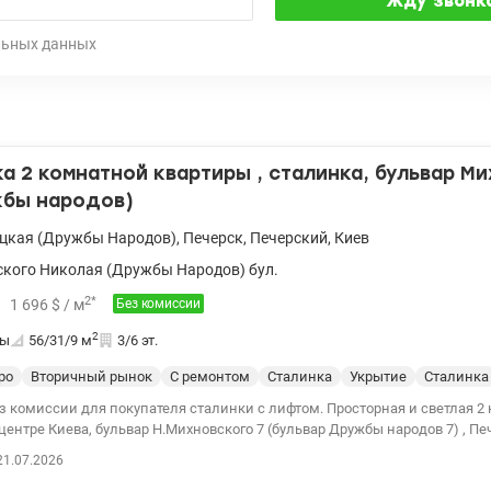
льных данных
 2 комнатной квартиры , сталинка, бульвар М
жбы народов)
цкая (Дружбы Народов)
,
Печерск
,
Печерский
,
Киев
кого Николая (Дружбы Народов) бул.
2
*
1 696
$
/ м
Без комиссии
2
ты
56/31/9
м
3/6 эт.
ро
Вторичный рынок
С ремонтом
Сталинка
Укрытие
Сталинка
з комиссии для покупателя сталинки с лифтом. Просторная и светлая 2
центре Киева, бульвар Н.Михновского 7 (бульвар Дружбы народов 7) , Пе
р. Квартира двухсторонняя, расположена на комфортном 3-м этаже из 5, 
21.07.2026
 дома. Состояние жилое, но требует ремонта. Окна квартиры выходят во