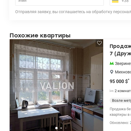
Отправляя заявку, вы соглашаетесь на обработку персона
Похожие квартиры
Продажа
7 (Дру
Зверине
Михновс
*
95 000
$
2 комна
Возле мет
Продажа бе
квартиры в 
берег, цент
Обновлено: 
киртипчного