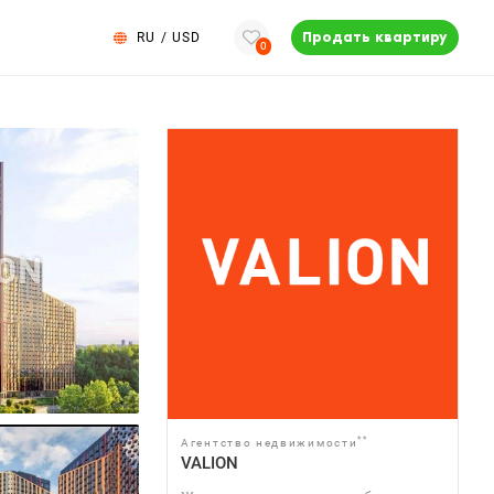
RU
/
USD
Продать квартиру
0
**
Агентство недвижимости
VALION