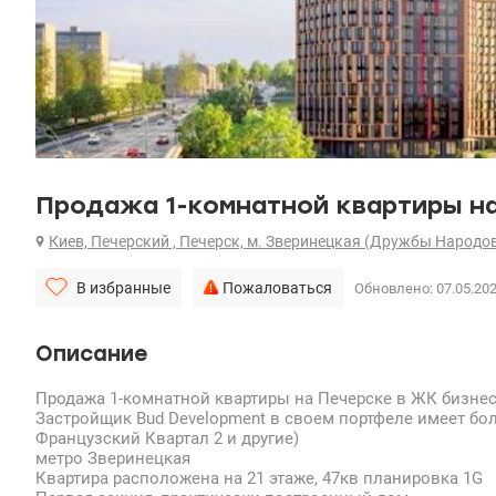
Продажа 1-комнатной квартиры на
Киев, Печерский , Печерск, м. Зверинецкая (Дружбы Народов
В избранные
Пожаловаться
Обновлено: 07.05.20
Описание
Продажа 1-комнатной квартиры на Печерске в ЖК бизнес-
Застройщик Bud Development в своем портфеле имеет бол
Французский Квартал 2 и другие)
метро Зверинецкая
Квартира расположена на 21 этаже, 47кв планировка 1G