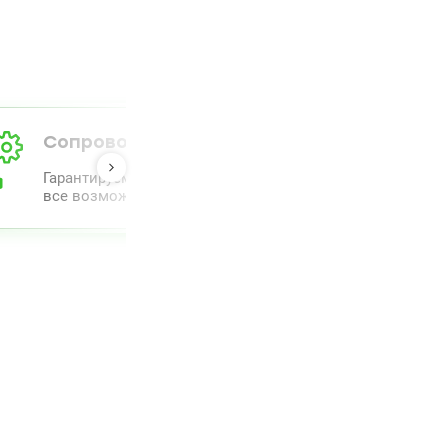
Сопровождение от А до Я
Гарантируем полный комлпекс сопровождения и прове
все возможное для облегчения процесса.