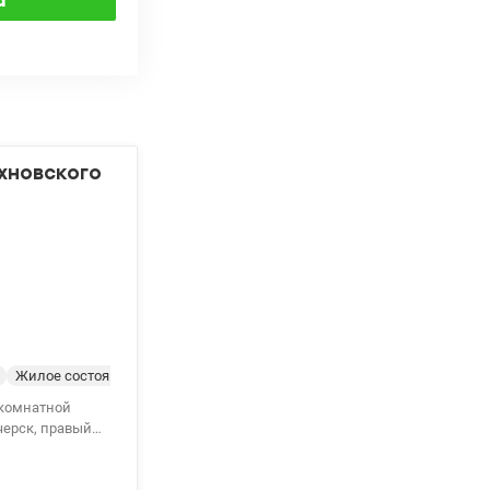
ихновского
Жилое состояние
 комнатной
черск, правый
теплого
 двор и на