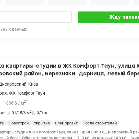
льных данных
а квартиры-студии в ЖК Комфорт Таун, улица 
ровский район, Березняки, Дарниця, Левый бере
Днепровский
,
Киев
рия
,
ЖК Комфорт Таун
2
*
1 806
$
/ м
2
ная
31/15/6
м
3/9 эт.
та
Новострой
Укрытие
Спецпроект
После строителей
артиры-студии в ЖК Комфорт Таун, улица Юрия Липи 6, Днепровский рай
вый берег. Общая площадь квартиры – 31,3 м², из которых 14,9 м² – жила