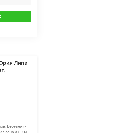
Юрия Липи
г.
он, Березняки,
я зона и 5,7 м²