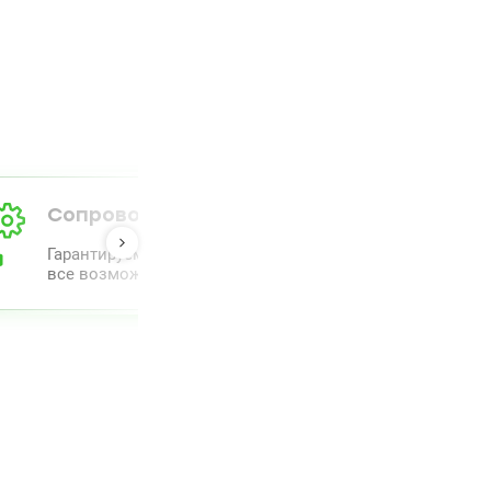
Сопровождение от А до Я
Гарантируем полный комлпекс сопровождения и прове
все возможное для облегчения процесса.