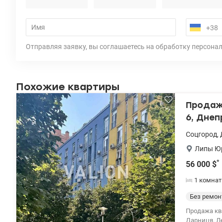
Отправляя заявку, вы соглашаетесь на обработку персона
Похожие квартиры
Продаж
6, Днеп
Соцгород
,
Липы Ю
*
56 000
$
1 комнат
Без ремон
Продажа кв
Дарниця, Ле