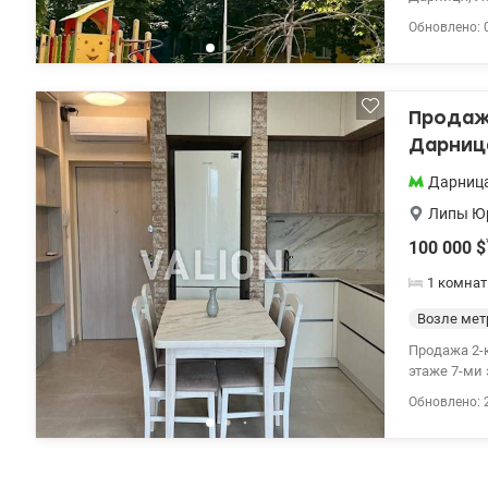
– кухня. Кв
Обновлено: 
панорамная лоджия. После строителей. Централизо
удобные го
оборудован
ЖК «город 
Продаж
прогулочны
аптеки и ла
Дарница
кафе, ресто
Дарниц
предварител
Липы Ю
100 000
$
1 комнат
Возле мет
Продажа 2-к к
этаже 7-ми
кухня-гост
Обновлено: 
укомплектована в
видеонаблюд