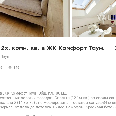
х. комн. кв. в ЖК Комфорт Таун.
 Таун
26
376
 в ЖК Комфорт Таун. Общ. пл.100 м2.
чественных дорогих фасадов. Спальня(12.1м кв ) со своим сан 
Спальня 2 (14,8м кв) : не меблирована . гостевой санузел(4 м к
 зеркалj от пола до потолка. Видео.Домофон. Красивая бетон