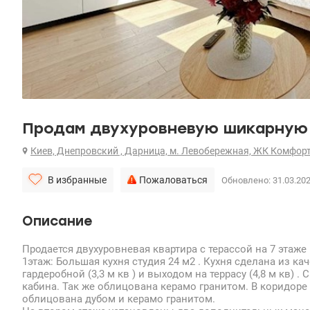
Продам двухуровневую шикарную 2
Киев, Днепровский , Дарница, м. Левобережная, ЖК Комфорт
В избранные
Пожаловаться
Обновлено: 31.03.20
Описание
Продается двухуровневая квартира с терассой на 7 этаже
1этаж: Большая кухня студия 24 м2 . Кухня сделана из ка
гардеробной (3,3 м кв ) и выходом на террасу (4,8 м кв) . 
кабина. Так же облицована керамо гранитом. В коридоре
облицована дубом и керамо гранитом.