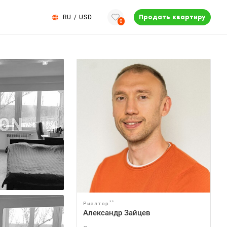
RU
/
USD
Продать квартиру
0
**
Риэлтор
Александр Зайцев