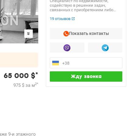
Специалист по недвижимости,
содействую в решении задач,
связанных с приобретением либо
продажей. Индивидуальный подход к
19 отзывов
каждому клиенту, максимальная
выгода и удовольствие от процесса
сотрудничества. Качественное
удовлетворение ваших потребностей.
Показать контакты
*
65 000
$
2
*
975
$
за м
аже 9-и этажного