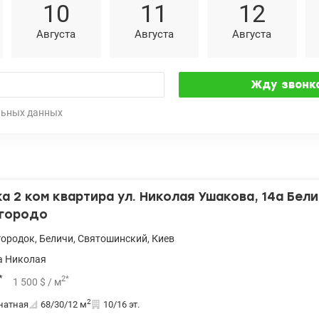
10
11
12
Августа
Августа
Августа
льных данных
 2 ком квартира ул. Николая Ушакова, 14а Бели
городо
городок
,
Беличи
,
Святошинский
,
Киев
а Николая
*
2
*
1 500
$
/ м
2
натная
68/30/12
м
10/16 эт.