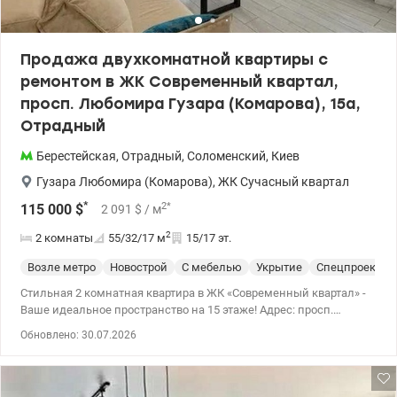
Продажа двухкомнатной квартиры с
ремонтом в ЖК Современный квартал,
просп. Любомира Гузара (Комарова), 15а,
Отрадный
Берестейская
,
Отрадный
,
Соломенский
,
Киев
Гузара Любомира (Комарова)
,
ЖК Сучасный квартал
*
2
*
115 000
$
2 091
$
/ м
2
2 комнаты
55/32/17
м
15/17 эт.
Возле метро
Новострой
С мебелью
Укрытие
Спецпроект
Стильная 2 комнатная квартира в ЖК «Современный квартал» -
Ваше идеальное пространство на 15 этаже! Адрес: просп.
Любомира Гузара (Комарова), 15а. Современная полностью
Обновлено: 30.07.2026
готовая к жизни двухкомнатная квартира в одном из самых
динамичных комплексов Соломенского района. Идеальный
вариант как для собственного проживания, так и для
высоколиквидной аренды. Планировка: Функциональная и