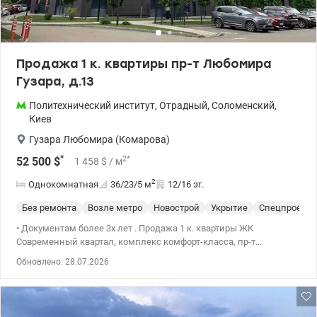
Потапова» Удобная транспортная развязка: скоростной трамвай,
автобусы, маршрутки Быстрый доступ к центру города, ТРЦ
«Украина», цирку и железнодорожному вокзалу Цена 90000 у.е.
Андрей 0679182169 valion.ua/1143549
Продажа 1 к. квартиры пр-т Любомира
Гузара, д.13
Политехнический институт
,
Отрадный
,
Соломенский
,
Киев
Гузара Любомира (Комарова)
*
2
*
52 500
$
1 458
$
/ м
2
Однокомнатная
36/23/5
м
12/16 эт.
Без ремонта
Возле метро
Новострой
Укрытие
Спецпроект
• Документам более 3х лет . Продажа 1 к. квартиры ЖК
Современный квартал, комплекс комфорт-класса, пр-т
Любомира Гузара, д.13., 12/16 эт. , 36м2. • Квартира после
Обновлено: 28.07.2026
строителей , свободной планировки. •Два лифта в подъезде,
инд. счетчики Х/Г вода, счетчик тепла. Автономное отопление
дома .Бомбоубежище (укрытие) . • Уютный комплекс из 3-х
домов, видеонаблюдение, охрана, парковка. Очень красивая