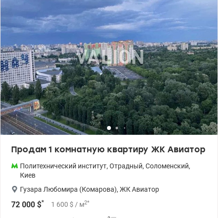
гостевая зона+ ресепшн. •На территории – все необходимое для
комфортного проживания: детсад, магазины, Укрпочта, Новая
почта, кафе. •Скоростной трамвай (20 мин.)- пл. Победы., м
.Вокзальная. НАУ и КПИ –10 минут. •Цена : 52500 у.е. 093 191 36
98 Наталия , valion.uа /1127812
Продам 1 комнатную квартиру ЖК Авиатор
Политехнический институт
,
Отрадный
,
Соломенский
,
Киев
Гузара Любомира (Комарова)
,
ЖК Авиатор
*
2
*
72 000
$
1 600
$
/ м