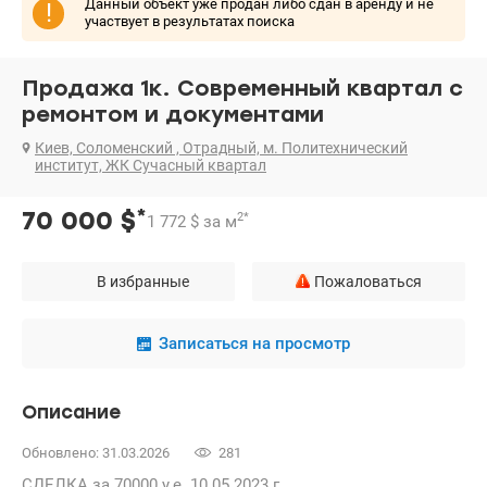
Данный объект уже продан либо сдан в аренду и не
!
участвует в результатах поиска
Продажа 1к. Современный квартал с
ремонтом и документами
Киев, Соломенский , Отрадный, м. Политехнический
институт, ЖК Сучасный квартал
*
70 000
$
2
*
1 772
$
за м
В избранные
Пожаловаться
Записаться на просмотр
Описание
Обновлено: 31.03.2026
281
СДЕЛКА за 70000 у.е. 10.05.2023 г.