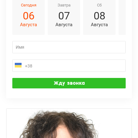
Сегодня
Завтра
Сб
Вс
06
07
08
0
Августа
Августа
Августа
Авгу