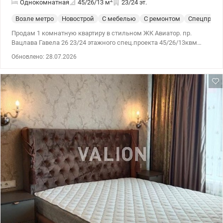
2
Однокомнатная
45/26/13
м
23/24 эт.
Возле метро
Новострой
С мебелью
С ремонтом
Спецпроек
Продам 1 комнатную квартиру в стильном ЖК Авиатор. пр.
Вацлава Гавела 26 23/24 этажного спец.проекта 45/26/13квм
Продажа квартиры с ремонтом, мебелью, техникой. Отлично
Обновлено: 28.07.2026
подойдёт для жизни и для орендного бизнеса. Великолепный
вид на город. Деские и спортивные площадки. Развита
инфросруктура, рядом магазины и бутики. в пешей доступности
остановка скоростного трамвая. Цена: 72000 у.е 0952331313
Иннна Valion.ua/1120131