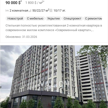
*
2
*
90 000
$
1 800
$
/ м
2
2 комнатная
50/22/27
м
10/17 эт.
Новострой
С мебелью
Укрытие
Спецпроект
С ремонтом
Стильная полностью укомплектованная 2-комнатная квартира в
современном жилом комплексе «Современный квартал»,
расположена на 10 этаже 17-этажного дома. Основные
Обновлено: 31.03.2026
характеристики: Площадь: 50 м² Этаж: 10/17 Состояние: С
качественным ремонтом! Преимущества квартиры: Тёплая и
энергоэффективная: зимой отопление даже не включалось,
температура в квартире была выше +20°C Современные
коммуникации: индивидуальные счётчики тепла, воды,
электроэнергии Низкие коммунальные платежи: 1300–1400
грн/мес (включая обслуживание территории,
видеонаблюдение, обслуживание лифтов, охрану) Никогда не
было перебоев со светом и водой Современный ремонт: дорогая
мягкая мебель, кондиционер, телевизор, кухонный гарнитур.
Установлен фильтр для воды (осмос) Удобное зонирование:
стильная перегородка отделяет зону балкона от гостиной.
Инфраструктура ЖК: Детский сад Магазины, кафе, салон
красоты Современная детская площадка и зона барбекю
Видеонаблюдение и охрана 2 лифта и красивая гостевая зона
Локация: 5 минут пешком до парков «Юность» и «Генерала