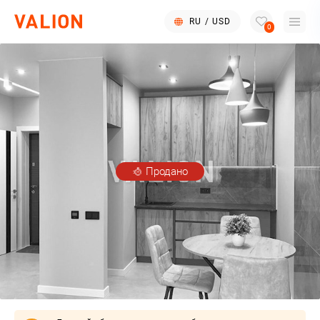
RU
/
USD
0
Продано