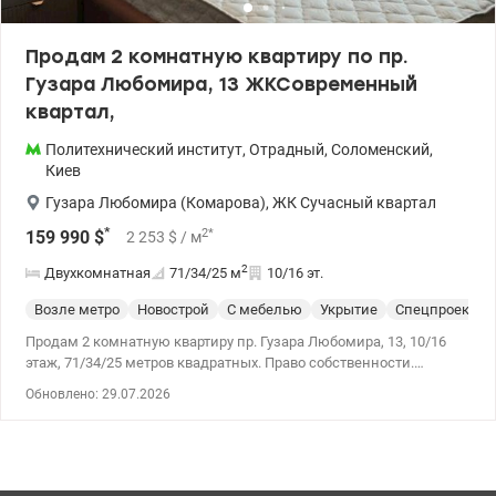
Продам 2 комнатную квартиру по пр.
Гузара Любомира, 13 ЖКСовременный
квартал,
Политехнический институт
,
Отрадный
,
Соломенский
,
Киев
Гузара Любомира (Комарова)
,
ЖК Сучасный квартал
*
2
*
159 990
$
2 253
$
/ м
2
Двухкомнатная
71/34/25
м
10/16 эт.
Возле метро
Новострой
С мебелью
Укрытие
Спецпроект
Продам 2 комнатную квартиру пр. Гузара Любомира, 13, 10/16
этаж, 71/34/25 метров квадратных. Право собственности.
Скоростной трамвай – 10 мин. , станция метро Берестейская и
Обновлено: 29.07.2026
КПИ- до 20 минут. Видовая квартира панорамно-видовая с
современным ремонтом, укомплектована необходимой
мебелью и техникой: - кухня - гостинная с зоной отдыха -
кондиционеры - теплый пол - два санузла - балкон-лоджия
Квартира имеет свое парковочное место и кладовое