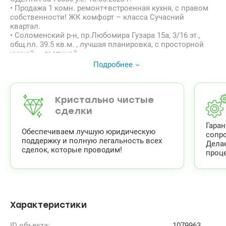
• Продажа 1 комн. ремонт+встроенная кухня, с правом
собственности! ЖК комфорт – класса Сучасний
квартал.
• Соломенский р-н, пр.Любомира Гузара 15а, 3/16 эт.,
общ.пл. 39.5 кв.м. , лучшая планировка, с просторной
кухней — гостиной.
•Квартира после качественного ремонта, много
Подробнее
освещения, теплые полы и т.д…
•Два лифта в подъезде, инд. счетчики Х/Г вода,
отопление. Очень красивая гостевая зона+ ресепшн
• На территории — всё необходимое для комфортного
Кристально чистые
проживания: детсад, магазины, кафе.
сделки
• Уютный комплекс из 3- х домов , видеонаблюдение,
Гара
охрана, парковка.
Обеспечиваем лучшую юридическую
сопр
•Скоростной трамвай ( 20 мин.)- пл. Победы., м.
поддержку и полную легальность всех
Дела
Вокзальная, а также много маршрутов на разные
сделок, которые проводим!
проце
направления города.
valion.ua/1079963
Характеристики
ID объекта:
1079963