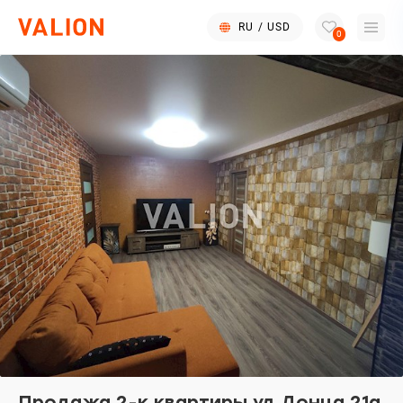
RU
/
USD
0
Продажа 2-к квартиры ул.Донца 21а