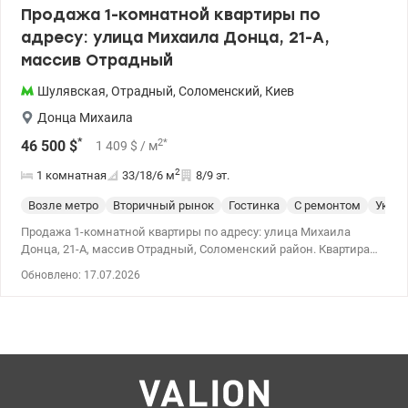
Продажа 1-комнатной квартиры по
адресу: улица Михаила Донца, 21-А,
массив Отрадный
Шулявская
,
Отрадный
,
Соломенский
,
Киев
Донца Михаила
*
2
*
46 500
$
1 409
$
/ м
2
1 комнатная
33/18/6
м
8/9 эт.
Возле метро
Вторичный рынок
Гостинка
С ремонтом
Укры
Продажа 1-комнатной квартиры по адресу: улица Михаила
Донца, 21-А, массив Отрадный, Соломенский район. Квартира
расположена на 8 этаже 9-этажного кирпичного дома с
Обновлено: 17.07.2026
газоснабжением. Общая площадь — 33 кв. м, жилая площадь —
18,4 кв. м, площадь кухни — 6 кв. м. Квартира после
косметического ремонта. Застеклённый балкон, обшитый
вагонкой, совмещённый санузел, установлен бойлер. Чистый и
ухоженный подъезд, новый лифт. Развитая инфраструктура,
уютный и тихий двор. Рядом находятся магазины,
супермаркеты, парк, остановки общественного транспорта. До
станции скоростного трамвая — 5 минут пешком. Цена — 46 500