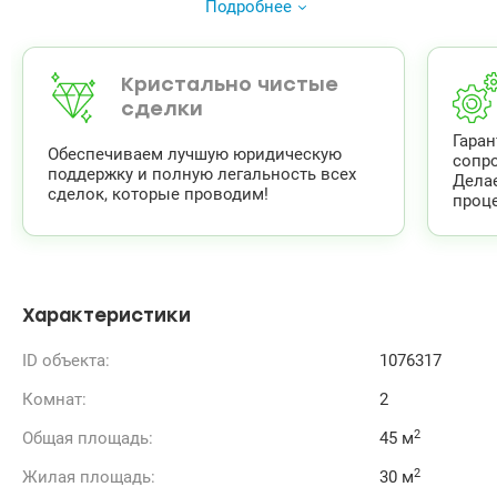
школы в пешей доступности.
Подробнее
044 200 10 80
valion.ua/1076317
Кристально чистые
сделки
Гара
Обеспечиваем лучшую юридическую
сопр
поддержку и полную легальность всех
Дела
сделок, которые проводим!
проце
Характеристики
ID объекта:
1076317
Комнат:
2
2
Общая площадь:
45 м
2
Жилая площадь:
30 м