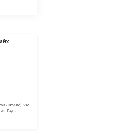
ийх
алинграда), 24а
ме. Год
м.
асивый вид из
метро Минска 5