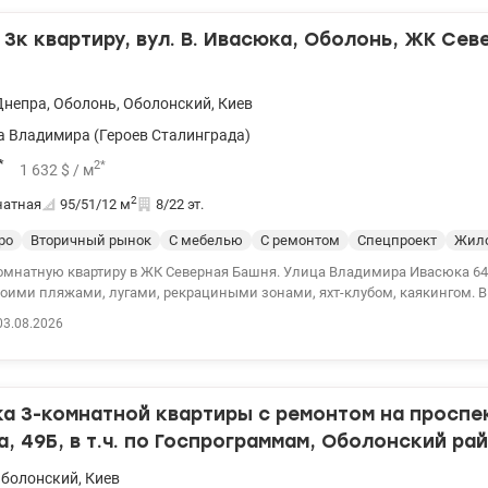
минут, 300м до набережной Днепра. Цена 130 000 у.е . Све
3к квартиру, вул. В. Ивасюка, Оболонь, ЖК Сев
Днепра
,
Оболонь
,
Оболонский
,
Киев
 Владимира (Героев Сталинграда)
*
2
*
1 632
$
/ м
2
натная
95/51/12
м
8/22 эт.
ро
Вторичный рынок
С мебелью
С ремонтом
Спецпроект
Жило
мнатную квартиру в ЖК Северная Башня. Улица Владимира Ивасюка 64/56. Обо
воими пляжами, лугами, рекрациными зонами, яхт-клубом, каякингом. В
ранспортное сообщение: метро в пешем доступе, конечные остановки мн
03.08.2026
в, автобусов, маршруток, выезд на окружную дорогу. До центра города 
лонь-Арена, ТРЦ Дрим Таун и другие жизненно необходимые вещи. Дом
997 года постройки. Квартира расположена на 8 этаже из 22. Рядом бол
а 3-комнатной квартиры с ремонтом на проспе
ете место для своего авто. Общая площадь квартиры 95 м2. Состоит из 
двух спален. Также есть отдельный туалет и санузел с душевой кабиной
, 49Б, в т.ч. по Госпрограммам, Оболонский рай
лоджий, просторный квадратный холл. Пол паркет. Есть бойлер. Кухня м
берег
болонский
,
Киев
шее жилое состояние. Звоните и приходите на просмотр! Может это имен