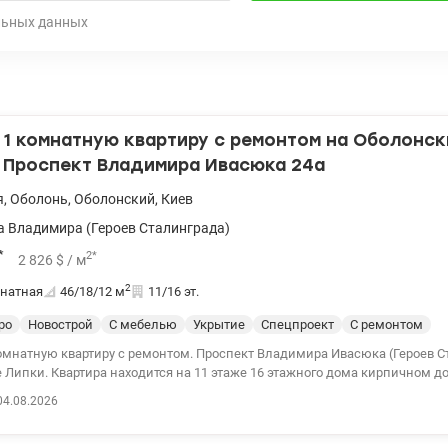
льных данных
1 комнатную квартиру с ремонтом на Оболонск
. Проспект Владимира Ивасюка 24а
я
,
Оболонь
,
Оболонский
,
Киев
 Владимира (Героев Сталинграда)
*
2
*
2 826
$
/ м
2
натная
46/18/12
м
11/16 эт.
ро
Новострой
С мебелью
Укрытие
Спецпроект
С ремонтом
омнатную квартиру с ремонтом. Проспект Владимира Ивасюка (Героев Ст
 Липки. Квартира находится на 11 этаже 16 этажного дома кирпичном до
010. Общая площадь 46м2. площадь комнаты 18м2. площадь кухни 12м2. Н-2.7
04.08.2026
емонт, встроенная кухня, есть вся бытовая техника. Меблированная. Кр
пр и церковь. Квартира готова для проживания или сдачи в аренду. До 