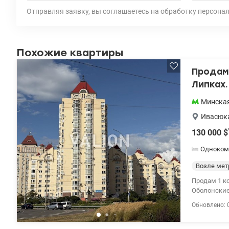
Отправляя заявку, вы соглашаетесь на обработку персона
Похожие квартиры
Продам 
Липках
Минска
Ивасюка
130 000
$
Одноком
Возле мет
Продам 1 к
Оболонские
постройки 2
Обновлено: 
Выполнен р
окна на Дне