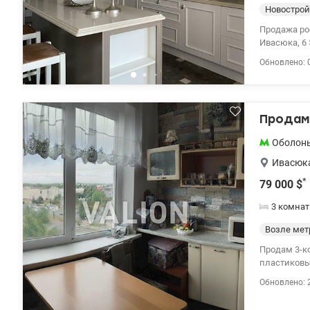
Новострой
Продажа ро
Ивасюка, 6
площадь 167
Обновлено: 
комнаты – 1
м2. Ремонт
паркетной 
мебель, те
Продам 
просмотр в 
для покупат
Оболон
Ивасюка
*
79 000
$
3 комнат
Возле мет
Продам 3-ко
пластиковые окна, н
возле дома 
Обновлено: 