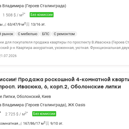
ы сможете реализовать свою мечту об идеальном жилье. Цена: 155000 у.
 Владимира (Героев Сталинграда)
нец valion.ua/1152852
2
*
1 508
$
/ м
Без комиссии
2
ты
63/47/9
м
13/16 эт.
й рынок
С мебелью
БПС
С ремонтом
ии для покупателя продажа квартиры по проспекту В.Ивасюка (Героев С
нский р-н Квартира аккуратная, ухоженная, уютная. Функциональная дву
 с видом на озеро, прогулочными зонами, детскими и спортивными пл
21.07.2026
Общая площадь 63 м2, жилая - 47, 3 отдельные комнаты, просторная кух
 гардеробная, раздельный санузел, застеклена лоджия. Общая площадь 6
ьные комнаты, просторная кухня 9м2 с выходом на балкон, гардеробная
астеклена лоджия. Квартира продается с мебелью и техникой Великолеп
миссии! Продажа роскошной 4-комнатной квар
тура рядом: учебные заведения, магазины, транспортная развязка Рас
й расчет и продажу по Госпрограммам. Приглашаем на просмотр Цена: 9
просп. Ивасюка, 6, корп.2, Оболонские липки
-54 Виктория valion.ua/1152802
е Липки
,
Оболонский
,
Киев
 Владимира (Героев Сталинграда)
,
ЖК Oasis
*
2
*
2 725
$
/ м
Без комиссии
2
комнатная
167/86/17
м
9/10 эт.