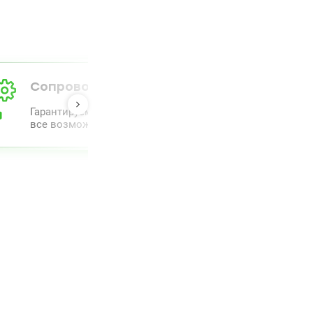
Сопровождение от А до Я
Гарантируем полный комлпекс сопровождения и прове
все возможное для облегчения процесса.