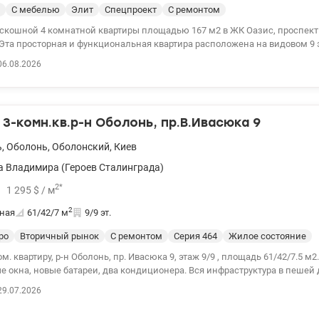
С мебелью
Элит
Спецпроект
С ремонтом
скошной 4 комнатной квартиры площадью 167 м2 в ЖК Оазис, проспек
 Эта просторная и функциональная квартира расположена на видовом 9 
 м, жилая – 86, кухня 16,6. Все комнаты раздельные: гостиная – 28,4 м
06.08.2026
8, 20 и 20 м2 просторная гардебная 6,3 м2 две веранды – по 7 м2; два сан
 выполнен в светлых тонах: итальянский мраморный пол с подогревом в
доской, деревянные стеклопакеты, нержавеющая система отопления, и
хника Smeg, дизайнерские люстры – влюбляют с первого взгляда. Приг
3-комн.кв.р-н Оболонь, пр.В.Ивасюка 9
удобное время, квартира достойна вашего внимания. Цена: 455 000 у.е. 
еля (050)962-65-54 Виктория valion.ua/1144340
ь
,
Оболонь
,
Оболонский
,
Киев
 Владимира (Героев Сталинграда)
2
*
1 295
$
/ м
2
ная
61/42/7
м
9/9 эт.
ро
Вторичный рынок
С ремонтом
Cерия 464
Жилое состояние
м. квартиру, р-н Оболонь, пр. Ивасюка 9, этаж 9/9 , площадь 61/42/7.5 м2.
овые батареи, два кондиционера. Вся инфраструктура в пешей доступности,
остановка общественного транспорта, парк Наталка в 10 мин. пешком, ш
29.07.2026
Сильпо, магазины, банки, аптеки. Цена 79000 у.е. 050-590-0330 Валентин, Valion.