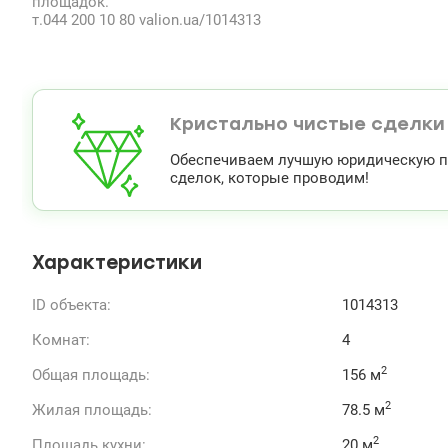
площадок.
т.044 200 10 80 valion.ua/1014313
Кристально чистые сделки
Обеспечиваем лучшую юридическую по
сделок, которые проводим!
Характеристики
ID объекта:
1014313
Комнат:
4
2
Общая площадь:
156 м
2
Жилая площадь:
78.5 м
2
Площадь кухни:
20 м