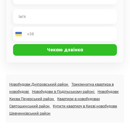
перших поверхах магазини, кав'ярні, кафе, салони краси;
концепцію місто у місті реалізовано на 100% ! Історичний центр
Києва, поруч Ярославів Вал, Павлівський садок, парк імені
Олеся Гончара, Золоті ворота, Пейзажна алея, Київський
велотрек; до станції метро Золоті ворота – 10 хвилин пішки
Запрошую Вас на перегляд квартири у зручний для Вас час;
гарне місце для Життя, вона Вам сподобається, рекомендую!
Ціна 259000у.о. без комісії для Покупця (095)792-03-77, Роман
Бабенко; valion.ua/1122540
Новобудови Дніпровський район
Трикімнатна квартира в
новобудові
Новобудови в Подільському районі
Новобудови
Києва Печерський район
Квартири в новобудовах
Святошинський район
Купити квартиру в Києві новобудови
Шевченківський район