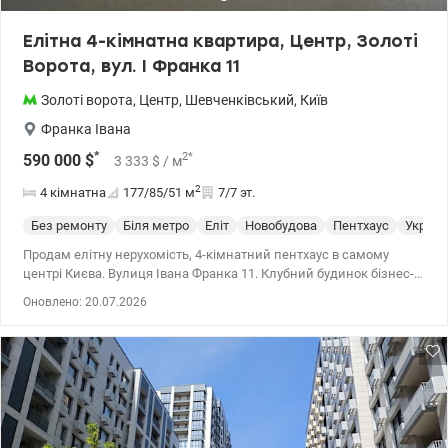
Елітна 4-кімнатна квартира, Центр, Золоті
Ворота, вул. І Франка 11
Золоті ворота
,
Центр
,
Шевченківський
,
Київ
Франка Івана
*
2
*
590 000
$
3 333
$
/ м
2
4 кімнатна
177/85/51
м
7/7 эт.
Без ремонту
Біля метро
Еліт
Новобудова
Пентхаус
Укритт
Продам елітну нерухомість, 4-кімнатний пентхаус в самому
центрі Києва. Вулиця Івана Франка 11. Клубний будинок бізнес-
класу 2014 року побудови, розташований на другій лінії, зі своїм
Оновлено: 20.07.2026
власним двориком і озелененням. В будинку всього 14 квартир,
є ресепшен і охорона. Заїзд у двір через шлагбаум, є підземний
паркінг. Квартира розташована на 7 поверсі. Це шикарний
пентхаус площею 177 м кв з неймовірними краєвидами на
чарівні принади Києва. Квартира світла, з панорамними вікнами
на три сторони, з чотирма балкончиками та виходом на дах.
Квартира має цікаве багатофункціональне планування: велику
вітальню з панорамними вікнами і куполом 51 м кв поєднану з