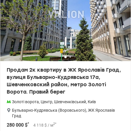
кухнею, три окремі спальні 27, 39 та 19 м кв. Санвузол
передбачений роздільний (5,3+3,9 м кв). Загалом в квартирі
мало несучих стін, тому за потреби можна зробити
перепланування на свій смак. Загальний стан квартири - після
будівельників, підходить під будь-який дизайн-проект! В
квартирі вже частково розведена електрика, виконана чорнова
штукатурка. Ласкаво просимо на перегляд! Відео за запитом!
Ціна: 590000 у.о. 0504434948 Оксана Романець valion.ua/1107908
Продам 2к квартиру в ЖК Ярославів Град,
вулиця Бульварно-Кудрявська 17а,
Шевченковский район, метро Золоті
Ворота. Правий берег
Золоті ворота
,
Центр
,
Шевченківський
,
Київ
Бульварно-Кудрявська (Воровського)
,
ЖК Ярославів
Град
*
2
*
280 000
$
4 118
$
/ м