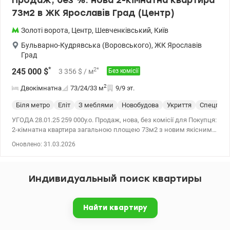
Продаж, без %: нова 2-кімнатна квартира
73м2 в ЖК Ярославів Град (Центр)
Золоті ворота
,
Центр
,
Шевченківський
,
Київ
Бульварно-Кудрявська (Воровського)
,
ЖК Ярославів
Град
*
2
*
245 000
$
3 356
$
/ м
Без комісії
2
Двокімнатна
73/24/33
м
9/9 эт.
Біля метро
Еліт
З меблями
Новобудова
Укриття
Спецпрое
УГОДА 28.01.25 259 000у.о. Продаж, нова, без комісії для Покупця:
2-кімнатна квартира загальною площею 73м2 з новим якісним
дизайнерським ремонтом у неокласичному стилі на 9пов./9 по
Оновлено: 31.03.2026
вул.Бульварно-Кудрявська,17 в ЖК бізнес-класу Ярославів Град
(Історичний центр, Шевченківський район) Правильне зручне
планування: з передпокою з місткими шафами і великим
Индивидуальный поиск квартиры
дзеркалом – простора кухня-вітальня з виходом у відкриту
лоджію, з якої відкриваються захоплюючі краєвиди на
південний захід Міста, ванна кімната, окрема спальна кімната з
Найти квартиру
гардеробною Панорамні вікна, високі стелі (Н-2,9м), гармонічні
поєднання кольорів, дизайнерських рішень, якісних меблів і
комплектуючих створюють особливу атмосферу цієї квартири,