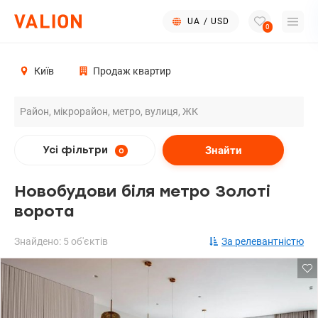
UA
/
USD
0
Київ
Продаж квартир
Знайти
Усі фільтри
0
Новобудови біля метро Золоті
ворота
Знайдено: 5 об'єктів
За релевантністю