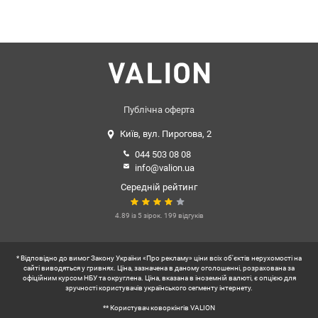
Публічна оферта
Київ, вул. Пирогова, 2
044 503 08 08
info@valion.ua
Середній рейтинг
4.89 із 5 зірок. 199 відгуків
* Відповідно до вимог Закону України «Про рекламу» ціни всіх об'єктів нерухомості на
сайті виводяться у гривнях. Ціна, зазначена в даному оголошенні, розрахована за
офіційним курсом НБУ та округлена. Ціна, вказана в іноземній валюті, є опцією для
зручності користувачів українського сегменту інтернету.
** Користувач коворкінгів VALION