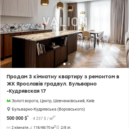
Продам 3 кімнатну квартиру з ремонтом в
ЖК Ярославів градвул. Бульварно
-Кудрявская 17
Золоті ворота
,
Центр
,
Шевченківський
,
Київ
Бульварно-Кудрявська (Воровського)
*
2
*
500 000
$
4 237
$
/ м
2
2 кімнати
118/48/70
м
2/8 эт.