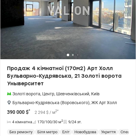
Продаж 4 кімнатної (170м2) Арт Холл
Бульварно-Кудрявська, 21 Золоті ворота
Уныверситет
Золоті ворота
,
Центр
,
Шевченківський
,
Київ
Бульварно-Кудрявська (Воровського)
,
ЖК Арт Холл
*
2
*
390 000
$
2 294
$
/ м
2
4 кімнатна
170/100/30
м
9/24 эт.
Без ремонту
Біля метро
Еліт
Новобудова
Укриття
Спецпр