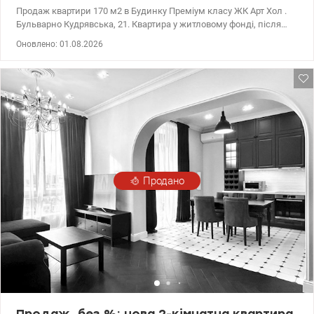
Продаж квартири 170 м2 в Будинку Преміум класу ЖК Арт Хол .
Бульварно Кудрявська, 21. Квартира у житловому фонді, після
будівельників. Стяжка, підлога та система кондиціювання, По
Оновлено: 01.08.2026
периметру квартири є панорамні вікна з видом на історичний
центр Києва. У будинку розташована лаундж зона з дитячим
майданчиком та трирівневий паркінг. Відеоспостереження, діє
електронна система доступу, охорона, ОСББ. Будинок
розташований у самому серці історичного Києва. Тихий та
затишний район, із чудовою інфраструктурою навколо
(навчальні заклади, сквери, прогулянкові зони, безліч магазинів
та зон відпочинку, в пішій доступності ботанічний сад та ст.м.
Університет – 8 хвилин, ст.м. Золоті Ворота – 12 хвилин).
Продано