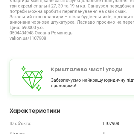
Квартира має цікаве багатофункціональне планування: в
три окремі спальні 27, 39 та 19 м кв. Санвузол передбачен
потреби можна зробити перепланування на свій смак.
Загальний стан квартири – після будівельників, підходит
виконана чорнова штукатурка. Ласкаво просимо на перег
Ціна: 590000 у.о.
0504434948 Оксана Романець
valion.ua/1107908
Кришталево чисті угоди
Забезпечуємо найкращу юридичну підтри
проводимо!
Характеристики
ID об'єкта:
1107908