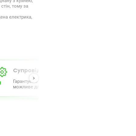
нану з кухнею,
стін, тому за
дена електрика,
Супровід від А до Я
Гарантуємо повний комплекс супроводу та проведення 
можливе для полегшення процесу.