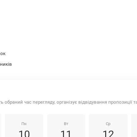
нок
ьників
ть обраний час перегляду, організує відвідування пропозиції 
Пн
Вт
Ср
10
11
12