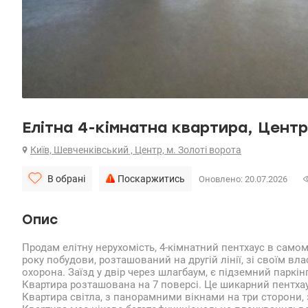
Елітна 4-кімнатна квартира, Центр,
Київ, Шевченківський , Центр, м. Золоті ворота
В обрані
Поскаржитись
Оновлено: 20.07.2026
Опис
Продам елітну нерухомість, 4-кімнатний пентхаус в самом
року побудови, розташований на другій лінії, зі своїм вл
охорона. Заїзд у двір через шлагбаум, є підземний паркінг
Квартира розташована на 7 поверсі. Це шикарний пентха
Квартира світла, з панорамними вікнами на три сторони,