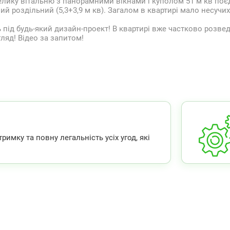
елику вітальню з панорамними вікнами і куполом 51 м кв поєд
ий роздільний (5,3+3,9 м кв). Загалом в квартирі мало несучих 
ь під будь-який дизайн-проект! В квартирі вже частково розве
ляд! Відео за запитом!
мку та повну легальність усіх угод, які