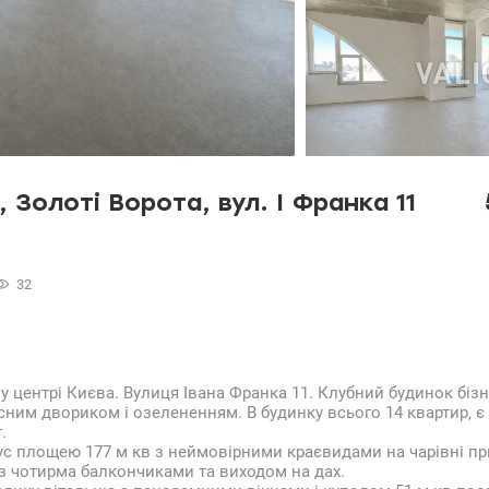
 Золоті Ворота, вул. І Франка 11
32
у центрі Києва. Вулиця Івана Франка 11. Клубний будинок бізн
асним двориком і озелененням. В будинку всього 14 квартир, є
.
ус площею 177 м кв з неймовірними краєвидами на чарівні п
 з чотирма балкончиками та виходом на дах.