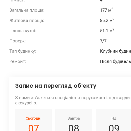
Кімнат:
4
2
Загальна площа:
177 м
2
Житлова площа:
85.2 м
2
Площа кухні:
51.1 м
Поверх:
7/7
Тип будинку:
Клубний буди
Ремонт:
Після будівел
Запис на перегляд об'єкту
З вами зв'яжеться спеціаліст з нерухомості, підтверди
екскурсію.
Сьогодні
Завтра
Нд
07
08
09