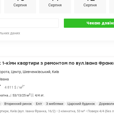
Серпня
Серпня
Серпня
льних даних
1-кімн квартири з ремонтом по вул.Івана Франка
ворота
,
Центр
,
Шевченківський
,
Київ
Івана
*
2
*
4 811
$
/ м
2
натна
53/13/25
м
4/4 эт.
о
Вторинний ринок
Еліт
З меблями
Царский будинок
Доревол
ири, Київ (вул. Івана Франка, 16/2) • 2-кімнатна, 53 м² • Поверх 4/4 (без 