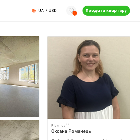
UA
/
USD
Продати квартиру
0
**
Рієлтор
Оксана Романець