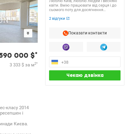
Люблю Київ, люблю людей і весняні
квіти. Вмію працювати від серця і до
сьомого поту для досягнення
результату.
2 відгуки
Показати контакти
*
590 000
$
2
*
3 333
$
за м
ес-класу 2014
 ресепшен і
ринади Києва.