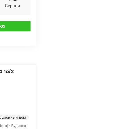
Серпня
 16/2
юционный дом
С ремонтом
ліфта) • Будинок