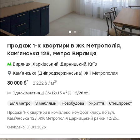
Продаж 1-к квартири в ЖК Метрополія,
Кам’янська 128, метро Вирлиця
Вирлиця
,
Харківський
,
Дарницький
,
Київ
Кам'янська (Дніпродзержинська)
,
ЖК Метрополия
*
2
*
80 000
$
2 222
$
/ м
2
Однокімнатна
36/12/15
м
12/26 эт.
Біля метро
З меблями
Новобудова
Укриття
Спецпроект
С
Продаж 1-к квартири в комплексі комфорт класу, по вул.
Кам'янська 128, ЖК Метрополія Дарницький район 12/26
поверхового будинку 2018 р.в. Ідеальний варіант для життя так і
Оновлено: 31.03.2026
для орендного бізнесу. Квартира з якісним ремонтом,
укомплектована всіма необхідними меблями та повним