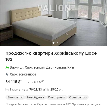
Продаж 1-к квартири Харківському шосе
182
Вирлиця
,
Харківський
,
Дарницький
,
Київ
Харківське шосе
*
2
*
84 115
$
1 202
$
/ м
2
1 кімнатна
70/23/33
м
25/25 эт.
Біля метро
Новобудова
Спецпроект
С ремонтом
Продаж 1-к квартири Харківському шосе 182. Зроблена розводка