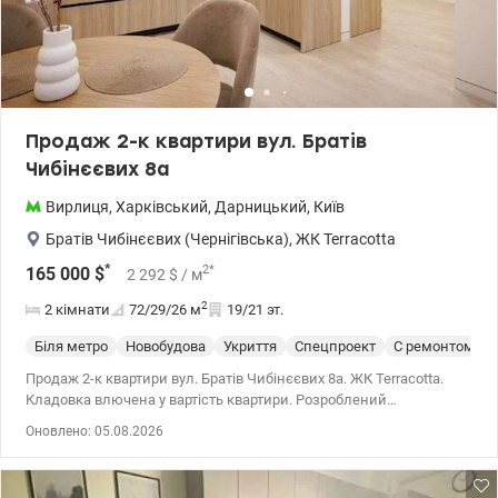
Бориспільська 10 хвилин пішки. У квартирі ніхто не проживає та
не прописаний. Документи готові до угоди. Квартира з
нетерпінням чекає на заселення нових господарів. Ціна 79000
у.о. +380502138771, +380954905411 Наталія www.valion.ua/1114859
Продаж 2-к квартири вул. Братів
Чибінєєвих 8а
Вирлиця
,
Харківський
,
Дарницький
,
Київ
Братів Чибінєєвих (Чернігівська)
,
ЖК Terracotta
*
2
*
165 000
$
2 292
$
/ м
2
2 кімнати
72/29/26
м
19/21 эт.
Біля метро
Новобудова
Укриття
Спецпроект
С ремонтом
Продаж 2-к квартири вул. Братів Чибінєєвих 8а. ЖК Terracotta.
Кладовка влючена у вартість квартири. Розроблений
індивідуальний дизайн. Комплекс – комфорт класу. Доглянута
Оновлено: 05.08.2026
територія у дворі , охорона, відоспостереження, дитячий
майданчик , магазини , кавярні , супермаркет , дитячий садочок
, спорт зал. 044 200 10 80 valion.ua/1153678