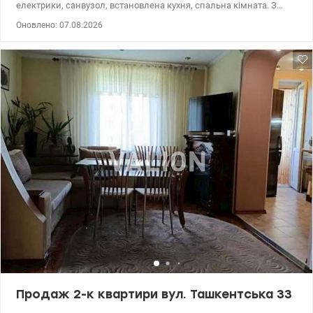
електрики, санвузол, встановлена кухня, спальна кімната. З
неймовірним панорамним краєвидом. Поруч метро Вирлиця,
Оновлено: 07.08.2026
парк, парковка, мережі великих супермаркетів. 044 200 10 80
valion.ua/1147692
Продаж 2-к квартири вул. Ташкентська 33