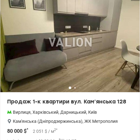
Продаж 1-к квартири вул. Кам’янська 128
Вирлиця
,
Харківський
,
Дарницький
,
Київ
Кам'янська (Дніпродзержинська)
,
ЖК Метрополия
*
2
*
80 000
$
2 051
$
/ м
2