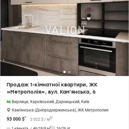
Продаж 1-кімнатної квартири, ЖК
«Метрополія», вул. Кам’янська, 6
Вирлиця
,
Харківський
,
Дарницький
,
Київ
Кам'янська (Дніпродзержинська)
,
ЖК Метрополия
*
2
*
93 000
$
2 022
$
/ м
2
1 кімната
46/18/8
м
16/26 эт.