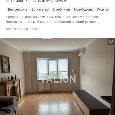
1 кімнатна
39/20/16
м
13/25 эт.
Без ремонту
Біля метро
З меблями
Новобудова
Укриття
Продаж 1-к квартири вул. Кам'янська 128. ЖК «Метрополія».
Висота стелі - 2.7 м. В квартирі зроблений якісний ремонт.
Повністю укомплектована меблями та технікою. 044 200 10 80
Оновлено: 27.07.2026
valion.ua/1150191