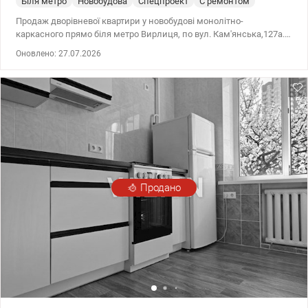
Біля метро
Новобудова
Спецпроект
С ремонтом
Продаж дворівневої квартири у новобудові монолітно-
каркасного прямо біля метро Вирлиця, по вул. Кам'янська,127а.
На другому поверсі двуспальне ліжко, велика шафа, два робочих
Оновлено: 27.07.2026
місця і лаунж зона. У пішій доступності парк Партизанської
слави з озерами та сосновим лісом. Вдале поєднання природи
та розвиненої інфраструктури - ресторани, кафе, спортивні зали,
магазини, супермаркети, дитячі садки та школи.
Продано