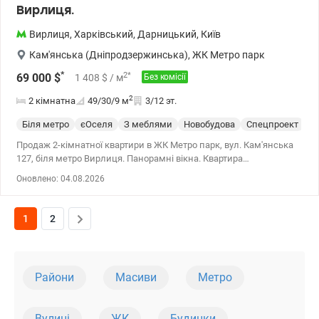
Вирлиця.
Вирлиця
,
Харківський
,
Дарницький
,
Київ
Кам'янська (Дніпродзержинська)
,
ЖК Метро парк
*
2
*
69 000
$
1 408
$
/ м
Без комісії
2
2 кімнатна
49/30/9
м
3/12 эт.
Біля метро
єОселя
З меблями
Новобудова
Спецпроект
С
Продаж 2-кімнатної квартири в ЖК Метро парк, вул. Кам'янська
127, біля метро Вирлиця. Панорамні вікна. Квартира
розташована в будинку комфорту класу на 3 поверсі 12
Оновлено: 04.08.2026
поверхового будинку. Загальна площа – 48,9 м кв., житлова –
29,8 м кв., кухня – 8,7 м кв. Дві окремі спальні, кухня, гардеробна.
Ремонт виконаний виключно із високоякісних матеріалів.
1
2
Натяжні стелі із вбудованими карнизами. Квартира
укомплектована необхідними меблями. Тепла підлога. Духова
шафа, посудомийна машина, індукційна плита. Двоконтурний
котел. Бойлер на 100 л Система від протікання. Увімкнення води
Райони
Масиви
Метро
регулюється від Wi-Fi/ Виведені дроти для встановлення
відеоспостереження. У пішій доступності парк Партизанської
слави з озерами та сосновим лісом. Вдале поєднання природи
Вулиці
ЖК
Будинки