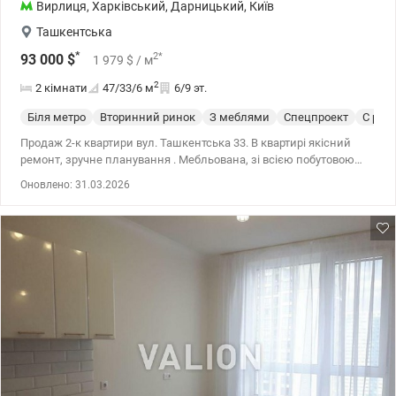
Вирлиця
,
Харківський
,
Дарницький
,
Київ
Ташкентська
*
2
*
93 000
$
1 979
$
/ м
2
2 кімнати
47/33/6
м
6/9 эт.
Біля метро
Вторинний ринок
З меблями
Спецпроект
С рем
Продаж 2-к квартири вул. Ташкентська 33. В квартирі якісний
ремонт, зручне планування . Мебльована, зі всією побутовою
технікою. Все залишаємо в квартирі! Поряд величезний парк з
Оновлено: 31.03.2026
рекраційною зоною, дві станції метро. Комунікаціїї в будинку всі
нові. В будинку є консьерж. 044 200 10 80 valion.ua/1146167