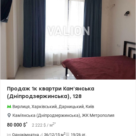
Продаж 1к квартри Кам’янська
(Дніпродзержинська), 128
Вирлиця
,
Харківський
,
Дарницький
,
Київ
Кам'янська (Дніпродзержинська)
,
ЖК Метрополия
*
2
*
80 000
$
2 222
$
/ м
2
Однокімнатна
36/12/15
м
19/26 эт.