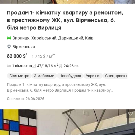
Продам 1- кімнатну квартиру з ремонтом,
в престижному ЖК, вул. Вірменська, 6.
біля метро Вирлиця
Вирлиця
,
Харківський
,
Дарницький
,
Київ
Вірменська
*
2
*
82 000
$
1 745
$
/ м
2
1 кімнатна
47/18/16
м
24/26 эт.
Біля метро
З меблями
Новобудова
Укриття
Спецпроект
С
Продам 1- кімнатну квартиру, в престижному ЖК, вул.
Вірменська, 6. біля метро Вирлиця Продам 1- к квартиру
загальною площею 47.7 кв метрів. Будинок поруч, в 5 хв пішки, з
Оновлено: 26.06.2026
метро Вирлиця . 24 поверх 26-поверхового будинку. В квартирі є
вбудована техніка, меблі, кондиціонер, бойлер. Панорамний вид
з вікон. В будинку встановлений генератор, під час відключень
світла працює великий пожежний ліфт. Два укриття: паркінг та
великий підвал під будинком.