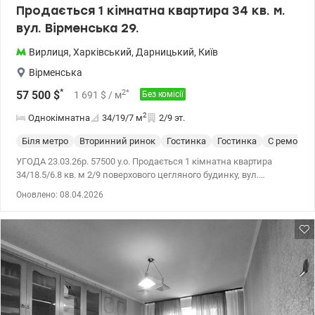
Продається 1 кімнатна квартира 34 кв. м.
вул. Вірменська 29.
Вирлиця
,
Харківський
,
Дарницький
,
Київ
Вірменська
*
2
*
57 500
$
1 691
$
/ м
Без комісії
2
Однокімнатна
34/19/7
м
2/9 эт.
Біля метро
Вторинний ринок
Гостинка
Гостинка
С ремонто
УГОДА 23.03.26р. 57500 у.о. Продається 1 кімнатна квартира
34/18.5/6.8 кв. м 2/9 поверхового цегляного будинку, вул.
Вірменська 29. Квартира світла та простора, зроблений
Оновлено: 08.04.2026
косметичний ремонт у 2022 році. Газ. Є балкон, вікна виходять у
тихе подвір'я. Техніка нова, болйлер, навіть, на гарантії
залишається новим власникам. На вікнах – ролети блекаут .
Підлога: у ванній кімнаті та туалеті плитка, в кімнаті та коридорі
ковролін, на кухні лінолеум. Гарна інфраструктура. Зручна
транспортна розв'язка. Метро Бориспільська 10 хв., до метро
Вирлиця 15 хв. пішки. Поруч зупинки громадського транспорту, а
також трамваїв №29. У пішій доступності школи, дитячі садочки,
аптеки, лікарня, магазини (Сільпо, АТБ), ринок, McDonald's. Для