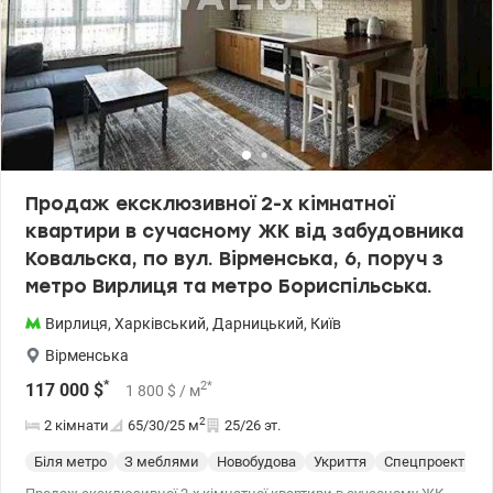
Продаж ексклюзивної 2-х кімнатної
квартири в сучасному ЖК від забудовника
Ковальска, по вул. Вірменська, 6, поруч з
метро Вирлиця та метро Бориспільська.
Вирлиця
,
Харківський
,
Дарницький
,
Київ
Вірменська
*
2
*
117 000
$
1 800
$
/ м
2
2 кімнати
65/30/25
м
25/26 эт.
Біля метро
З меблями
Новобудова
Укриття
Спецпроект
С