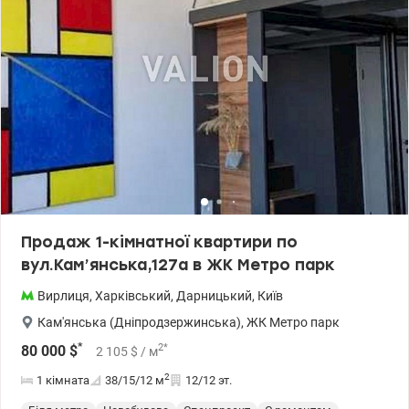
Продаж 1-кімнатної квартири по
вул.Кам’янська,127а в ЖК Метро парк
Вирлиця
,
Харківський
,
Дарницький
,
Київ
Кам'янська (Дніпродзержинська)
,
ЖК Метро парк
*
2
*
80 000
$
2 105
$
/ м
2
1 кімната
38/15/12
м
12/12 эт.