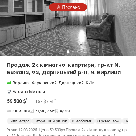
приємних прогулянок та заняття спортом - зелений парк
Продано
Партизанської слави. У власності понад 3 роки. Готові до
швидкої угоди. Розглядаємо варіант продажу по сертифікату.
valion.ua./1146786
Продаж 2к кімнатної квартири, пр-кт М.
Бажана, 9а, Дарницький р-н, м. Вирлиця
Вирлиця
,
Харківський
,
Дарницький
,
Київ
Бажана Миколи
*
2
*
59 500
$
1 167
$
/ м
2
2 кімнати
51/30/7
м
4/9 эт.
Біля метро
Вторинний ринок
З меблями
З ремонтом
Cерия
Угода 12.08.2025 .Цена 59 500уо Продам 2к кімнатну квартиру, пр-
кт М. Бажана, 9а, Квартира знаходиться на комфортному 4