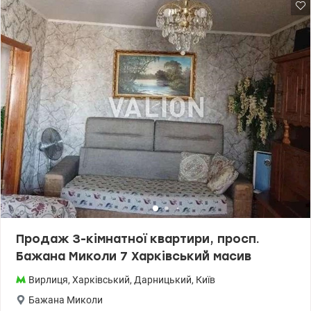
комплектом побутової техніки для комфортного проживання.
Житловий комплекс закритого типу з територією,
відеоспостереженням, консьєрж сервісом, прибудинковим
паркуванням. Інфроструктура: школа, дитячі садки, магазини,
ринок, зупинки заг. транспорту, в пішій доступності парк
Партизанської слави. Локація: м.Вирлиця 5 хвилин пішки ЖК
Метрополія, Дарницький район, Лівий берег 044 200 10 80
Valion.ua/1144858
Продаж З-кімнатної квартири, просп.
Бажана Миколи 7 Харківський масив
Вирлиця
,
Харківський
,
Дарницький
,
Київ
Бажана Миколи