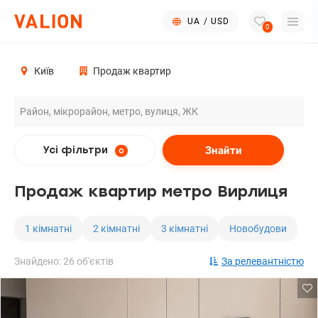
UA
/
USD
0
Київ
Продаж квартир
Знайти
Усі фільтри
0
Продаж квартир метро Вирлиця
1 кімнатні
2 кімнатні
3 кімнатні
Новобудови
Знайдено: 26 об'єктів
За релевантністю