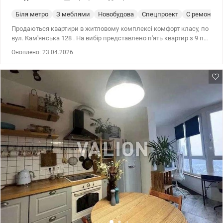
Біля метро
З меблями
Новобудова
Спецпроект
С ремонтом
Продаються квартири в житловому комплексі комфорт класу, по
вул. Кам'янська 128 . На вибір представлено п'ять квартир з 9 по
19 поверхи. Ідеальний варіант, як під орендний бізнес, так і для
Оновлено: 23.04.2026
життя! У квартирі виконаний якісний ремонт, укомплектована
всіма необхідними меблями та повним комплектом побутової
техніки для комфортного проживання. Житловий комплекс
закритого типу з територією, відеоспостереженням, консьєрж
сервісом, прибудинковим паркуванням, в кроковій доступності
магазини, ринок, зупинки заг. транспорту. Близькість до станції
м.Вирлиця та лісопаркової зони робить об'єкт зручнішим та
комфортнішим для проживання. 044 200 10 80 valion.ua/1020615