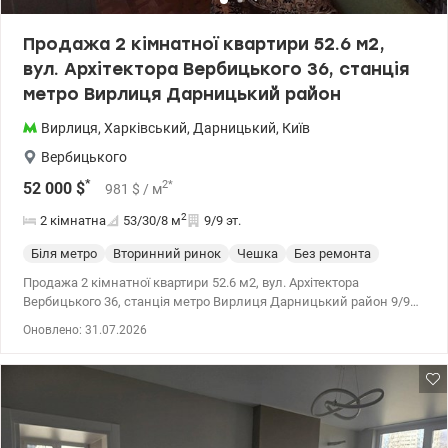
Продажа 2 кімнатної квартири 52.6 м2,
вул. Архітектора Вербицького 36, станція
метро Вирлиця Дарницький район
Вирлиця
,
Харківський
,
Дарницький
,
Київ
Вербицького
*
2
*
52 000
$
981
$
/ м
2
2 кімнатна
53/30/8
м
9/9 эт.
Біля метро
Вторинний ринок
Чешка
Без ремонта
Продажа 2 кімнатної квартири 52.6 м2, вул. Архітектора
Вербицького 36, станція метро Вирлиця Дарницький район 9/9
поверхового панельного будинку з техповерхом 52.6/29.7/8 м2.
Оновлено: 31.07.2026
Район з чудово розвиненою інфраструктурою: поруч школи,
дитячі садочки, магазини, банки, лікарня. До метро Вирлиця 10
хв. пішки, зупинка громадського транспорту 3 хвилини ходьби.
Квартира під ремонт (а це можливість зробити ремонт під себе,
не переплачуючи за чужий), з окремими кімнатами та
роздільним санвузлом, гарна площа, простора кухня. В квартирі