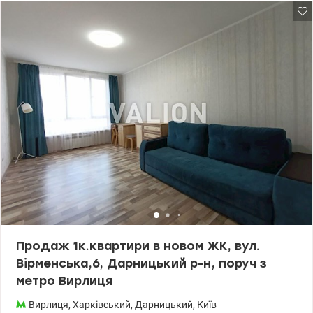
Бориспільська), поруч ліцеї, садочки та супермаркети, зупинки
громадського транспорту. ​Бонус: Величезний Парк
партизанської слави та озеро Вирлиця зовсім поруч для ваших
сімейних прогулянок! Записуйтесь на перегляди. Полончук
Тетяна 0979315222 Ціна 86 000 у.о. Valion.ua/1134347
Продаж 1к.квартири в новом ЖК, вул.
Вірменська,6, Дарницький р-н, поруч з
метро Вирлиця
Вирлиця
,
Харківський
,
Дарницький
,
Київ