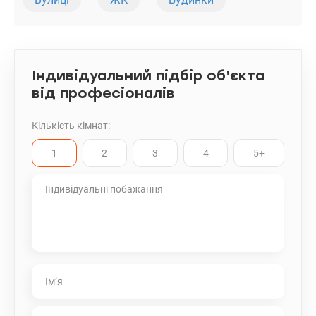
та розвиненої інфраструктури - ресторани, кафе, спортивні зали,
магазини, супермаркети, дитячі садки та школи. Ціна 70000 у.о.,
тел. 063-814-33-14, Вікторія, Без комісії. valion.ua/1113843
Індивідуальний підбір об'єкта
від професіоналів
Кількість кімнат:
1
2
3
4
5+