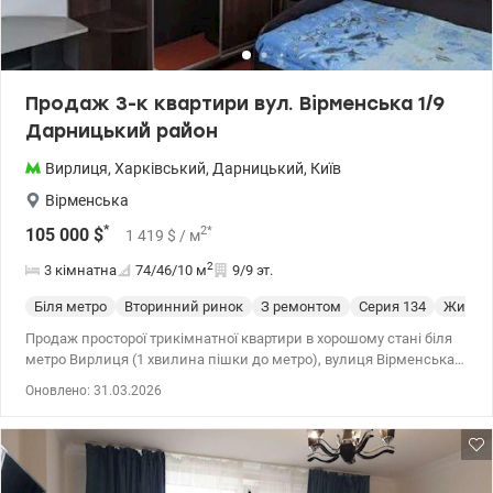
Продаж 3-к квартири вул. Вірменська 1/9
Дарницький район
Вирлиця
,
Харківський
,
Дарницький
,
Київ
Вірменська
*
2
*
105 000
$
1 419
$
/ м
2
3 кімнатна
74/46/10
м
9/9 эт.
Біля метро
Вторинний ринок
З ремонтом
Cерия 134
Жилое 
Продаж просторої трикімнатної квартири в хорошому стані біля
метро Вирлиця (1 хвилина пішки до метро), вулиця Вірменська
1/9к. Всі окремі кімнати, є просторий хол. У всіх кімнатах є
Оновлено: 31.03.2026
металопластикові вікна, у двох кімнатах є балкони з
металопластиковими вікнами. Усі комунікації замінено, є
бойлер, свіжий ремонт. Будинок 1985 року газифікований. 044
200 10 80 Valion.ua/1131000