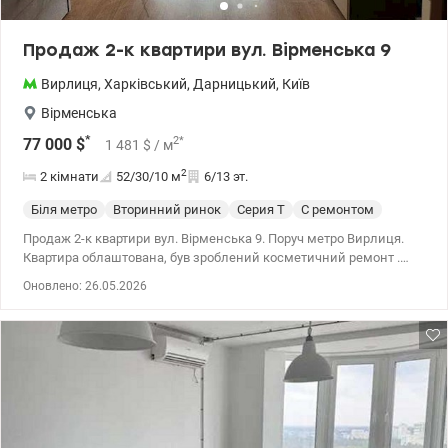
Продаж 2-к квартири вул. Вірменська 9
Вирлиця
,
Харківський
,
Дарницький
,
Київ
Вірменська
*
2
*
77 000
$
1 481
$
/ м
2
2 кімнати
52/30/10
м
6/13 эт.
Біля метро
Вторинний ринок
Серия Т
С ремонтом
Продаж 2-к квартири вул. Вірменська 9. Поруч метро Вирлиця.
Квартира облаштована, був зроблений косметичний ремонт .
Поруч вся інфраструктура , садок , школа, транспортна розв’язка.
Оновлено: 26.05.2026
044 200 10 80 valion.ua/1148968