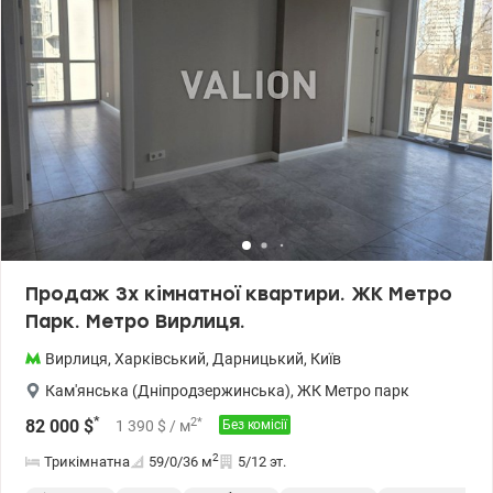
є газ. Висота стелі 2.6 м. Встановлені лічильники. Вікна виходять
у двір. Перевагою 9 поверху є те, що ніхто не буде ходити над
головою, а це спокій. Тамбур на дві квартири. Ціна 52000 у.о.
Марина 0505077158 valion.ua/1149536
Продаж 3х кімнатної квартири. ЖК Метро
Парк. Метро Вирлиця.
Вирлиця
,
Харківський
,
Дарницький
,
Київ
Кам'янська (Дніпродзержинська)
,
ЖК Метро парк
*
2
*
82 000
$
1 390
$
/ м
Без комісії
2
Трикімнатна
59/0/36
м
5/12 эт.