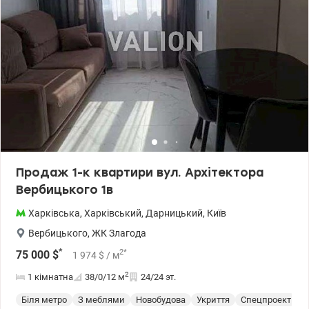
Продаж 1-к квартири вул. Архітектора
Вербицького 1в
Харківська
,
Харківський
,
Дарницький
,
Київ
Вербицького
,
ЖК Злагода
*
2
*
75 000
$
1 974
$
/ м
2
1 кімнатна
38/0/12
м
24/24 эт.
Біля метро
З меблями
Новобудова
Укриття
Спецпроект
С