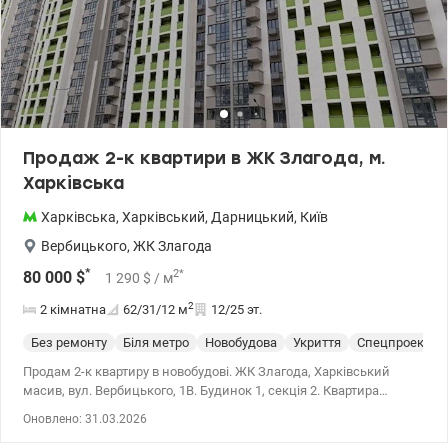
Продаж 2-к квартири в ЖК Злагода, м.
Харківська
Харківська
,
Харківський
,
Дарницький
,
Київ
Вербицького
,
ЖК Злагода
*
2
*
80 000
$
1 290
$
/ м
2
2 кімнатна
62/31/12
м
12/25 эт.
Без ремонту
Біля метро
Новобудова
Укриття
Спецпроект
Продам 2-к квартиру в новобудові. ЖК Злагода, Харківський
масив, вул. Вербицького, 1В. Будинок 1, секція 2. Квартира
двостороння, 12/23 поверх. Загальна площа 62 кв. м. Житлова
Оновлено: 31.03.2026
площа 31.33 кв.м., кухня 12.05 кв.м. Стан квартири - після
будівельників. Будинок уже введено в експлуатацію, присвоєно