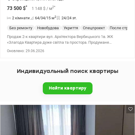
*
2
*
73 500
$
1 148
$
/ м
2
2 кімнати
64/34/15
м
24/24 эт.
Без ремонту
Новобудова
Укриття
Спецпроект
После строит
Продаж 2-к квартири вул. Архітектора Вербицького 1в. ЖК
«Злагода Квартира дуже світла та простора. Продумане
двостороннє планування забезпечує комфортне проживання та
Оновлено: 29.06.2026
гарну циркуляцію повітря. Великі вікна дають багато природного
освітлення. 044 200 10 80 valion.ua/1150423
Индивидуальный поиск квартиры
Найти квартиру