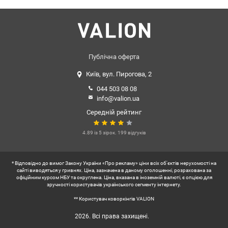
Публічна оферта
Київ, вул. Пирогова, 2
044 503 08 08
info@valion.ua
Середній рейтинг
4.89 із 5 зірок. 199 відгуків
* Відповідно до вимог Закону України «Про рекламу» ціни всіх об'єктів нерухомості на
сайті виводяться у гривнях. Ціна, зазначена в даному оголошенні, розрахована за
офіційним курсом НБУ та округлена. Ціна, вказана в іноземній валюті, є опцією для
зручності користувачів українського сегменту інтернету.
** Користувач коворкінгів VALION
2026. Всі права захищені.