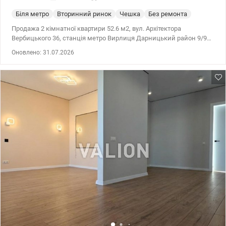
Біля метро
Вторинний ринок
Чешка
Без ремонта
Продажа 2 кімнатної квартири 52.6 м2, вул. Архітектора
Вербицького 36, станція метро Вирлиця Дарницький район 9/9
поверхового панельного будинку з техповерхом 52.6/29.7/8 м2.
Оновлено: 31.07.2026
Район з чудово розвиненою інфраструктурою: поруч школи,
дитячі садочки, магазини, банки, лікарня. До метро Вирлиця 10
хв. пішки, зупинка громадського транспорту 3 хвилини ходьби.
Квартира під ремонт (а це можливість зробити ремонт під себе,
не переплачуючи за чужий), з окремими кімнатами та
роздільним санвузлом, гарна площа, простора кухня. В квартирі
є газ. Висота стелі 2.6 м. Встановлені лічильники. Вікна виходять
у двір. Перевагою 9 поверху є те, що ніхто не буде ходити над
головою, а це спокій. Тамбур на дві квартири. Ціна 52000 у.о.
Марина 0505077158 valion.ua/1149536