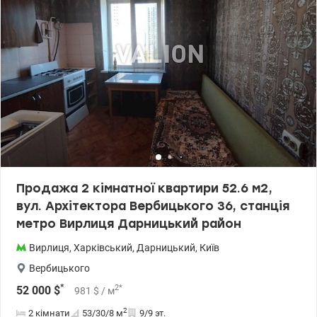
Продажа 2 кімнатної квартири 52.6 м2,
вул. Архітектора Вербицького 36, станція
метро Вирлиця Дарницький район
Вирлиця
,
Харківський
,
Дарницький
,
Київ
Вербицького
*
2
*
52 000
$
981
$
/ м
2
2 кімнати
53/30/8
м
9/9 эт.