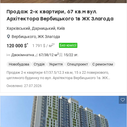
Продаж 2-к квартири, 67 кв.м вул.
Архітектора Вербицького 1в ЖК Злагода
Харківський
,
Дарницький
,
Київ
Вербицького
,
ЖК Злагода
*
2
*
120 000
$
1 791
$
/ м
Без комісії
2
Двокімнатна
67/38/12
м
15/22 эт.
Новобудова
Студія
Укриття
Спецпроект
С ремонтом
Продаж 2-к квартири 67/37.5/12.3 кв.м, 15 з 22 поверхового,
цегляного будинку по вул. Архітектора Вербицького 1в. ЖК
Злагода. Квартира – студія з ремонтом. Двостороння. Балкон
Оновлено: 27.07.2026
засклений. Санвузол сумісний. Гардероб. Є тамбур. Будинок із
генератором. Прибудинкова територія чиста та доглянута.
Зручне місце розташування будинку. Поруч уся необхідна
інфраструктура. Метро Харківська 15 хв. пішки. За дві хвилини
від будинку торговий центр New Way. Хороша транспортна
розв'язка, поряд зупинки маршруток, трамваю. У пішій
доступності школи, садки, лікарні, парк Інтернаціоналістів, парк
Партизанської слави. 120000 у.о. 0979315222 Полончук Тетяна