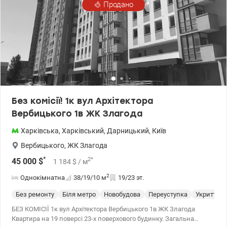
Продано
Без комісії! 1к вул Архітектора
Вербицького 1в ЖК Злагода
Харківська
,
Харківський
,
Дарницький
,
Київ
Вербицького
,
ЖК Злагода
*
2
*
45 000
$
1 184
$
/ м
2
Однокімнатна
38/19/10
м
19/23 эт.
Без ремонту
Біля метро
Новобудова
Переуступка
Укриття
БЕЗ КОМІСІЇ 1к вул Архітектора Вербицького 1в ЖК Злагода
Квартира на 19 поверсі 23-х поверхового будинку. Загальна