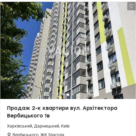
адресу. Поруч розвинена інфраструктура та зручна транспортна
розв'язка. Ціна 80000 у.о. +380502138771, +380954905411 Наталія
www.valion.ua/1056523
Продаж 2-к квартири вул. Архітектора
Вербицького 1в
Харківський
,
Дарницький
,
Київ
Вербицького
,
ЖК Злагода