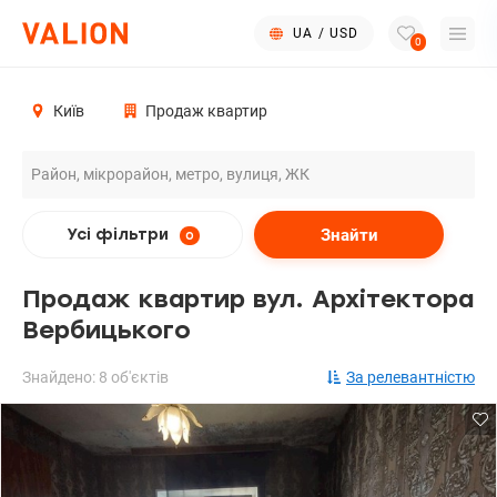
UA
/
USD
0
Київ
Продаж квартир
Знайти
Усі фільтри
0
Продаж квартир вул. Архітектора
Вербицького
Знайдено: 8 об'єктів
За релевантністю