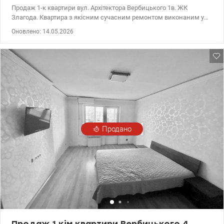
Продаж 1-к квартири вул. Архітектора Вербицького 1в. ЖК
Злагода. Квартира з якісним сучасним ремонтом виконаним у
світлих тонах повністю укомплектована меблями та технікою
Оновлено: 14.05.2026
продумане планування. Світла та затишна квартира з
панорамним видом з вікна багато природного світла створює
відчуття простору та комфорту. Будинок оснащений системою
альтернативного електропостачання під час відключень
стабільно працюють ліфти та забезпечується водопостачання
на всіх поверхах. Зручна локація поруч метро Харківська
магазини торгові центри школи дитячі садки все необхідне для
комфортного життя в пішій доступності . 044 200 10 80
valion.ua/1148552
Продано