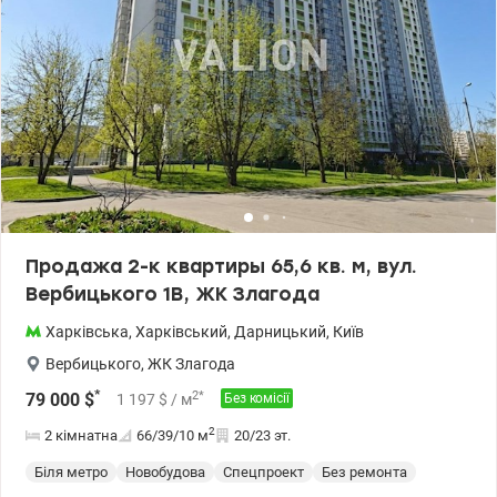
valion.ua/1137847
Продажа 2-к квартиры 65,6 кв. м, вул.
Вербицького 1В, ЖК Злагода
Харківська
,
Харківський
,
Дарницький
,
Київ
Вербицького
,
ЖК Злагода
*
2
*
79 000
$
1 197
$
/ м
Без комісії
2
2 кімнатна
66/39/10
м
20/23 эт.
Біля метро
Новобудова
Спецпроект
Без ремонта