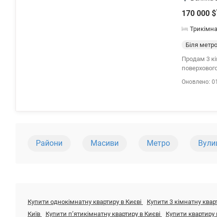
170 000
$
Трикімн
Біля метр
Продам 3 кі
поверхового
балконами, 
Оновлено: 0
Просторий двір закриваєть
170000 у.о С
Райони
Масиви
Метро
Вули
Купити однокімнатну квартиру в Києві
Купити 3 кімнатну квар
Київ
Купити пʼятикімнатну квартиру в Києві
Купити квартиру 