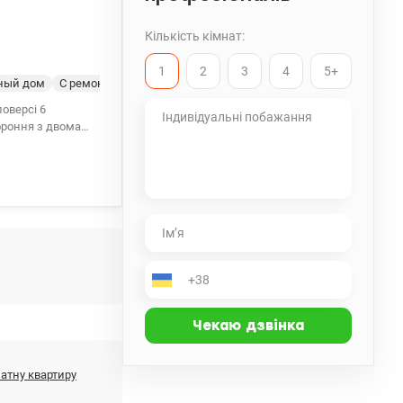
Кількість кімнат:
1
2
3
4
5+
ный дом
С ремонтом
поверсі 6
тороння з двома
азова колонка.
атну квартиру