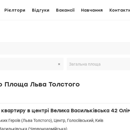
Рієлтори
Відгуки
Вакансії
Навчання
Контакт
о Площа Льва Толстого
квартиру в центрі Велика Васильківська 42 Олім
ьких Героїв (Льва Толстого)
,
Центр
,
Голосіївський
,
Київ
Васильківська (Червоноармійська)