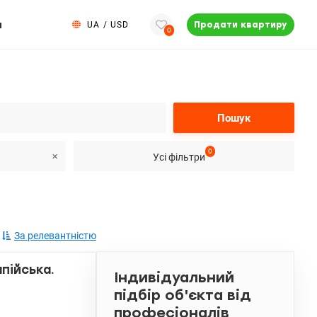
и
UA
/
USD
Продати квартиру
0
Пошук
0
Усі фільтри
За релевантністю
пійська.
Індивідуальний
підбір об'єкта від
професіоналів