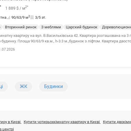
*
2
*
1 889
$
/ м
2
атна
90/63/9
м
3/5 эт.
о
Вторинний ринок
З меблями
Царский будинок
Дореволюцион
мнатну квартиру на вул. В.Васильківська 42. Квартира розташована на 3 
 будинку. Площа 90/63/9 кв.м., h-3.3 м.,будинок з ліфтом. Квартира двос
є можливість обєднати кімнату з кухнею . Стан-житловий, з меблями, г
1.07.2026
ся шлагбаумом. Поруч метро Площа Українських Героїв, Олімпійська. Ціна
вітлана , тел. 096-126-02-44 valion.ua/1132830
ці
ЖК
Будинки
тиру в Києві
Купити чотирьохкімнатну квартиру в Києві
Купити двокімн
в центрі