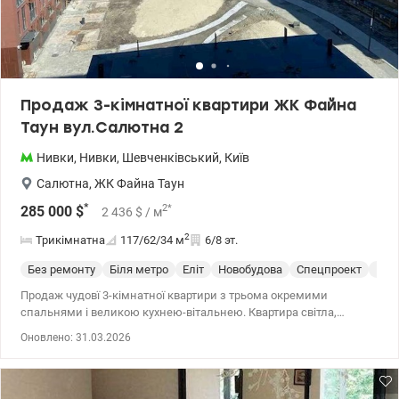
Продаж 3-кімнатної квартири ЖК Файна
Таун вул.Салютна 2
Нивки
,
Нивки
,
Шевченківський
,
Київ
Салютна
,
ЖК Файна Таун
*
2
*
285 000
$
2 436
$
/ м
2
Трикімнатна
117/62/34
м
6/8 эт.
Без ремонту
Біля метро
Еліт
Новобудова
Спецпроект
Пос
Продаж чудовї 3-кімнатної квартири з трьома окремими
спальнями і великою кухнею-вітальнею. Квартира світла,
простора, із вітальні шикарний вид на новий пішохідний мостик.
Оновлено: 31.03.2026
Високі стелі 3, 3м надають неймовірне відчуття простору.
Загальна площа - 117, 4 м2 Має 2 санвузли, гардеробна, лоджія і
невеликий балкончик. Будинок зданий в експлуатацію,
можливо одразу робити ремонт. ЖК Файна Таун має закриту