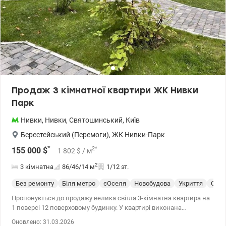
великій та дружній родині, яка цінує комфорт, затишок та
впорядкованість. Тел.(044) 200-10-80 valion.ua/1086689
Продаж 3 кімнатної квартири ЖК Нивки
Парк
Нивки
,
Нивки
,
Святошинський
,
Київ
Берестейський (Перемоги)
,
ЖК Нивки-Парк
*
2
*
155 000
$
1 802
$
/ м
2
3 кімнатна
86/46/14
м
1/12 эт.
Без ремонту
Біля метро
єОселя
Новобудова
Укриття
Спец
Пропонується до продажу велика світла 3-кімнатна квартира на
1 поверсі 12 поверховому будинку. У квартирі виконана
штукатурка стін та стяжка, крім санвузла. Вікна виходять на дві
Оновлено: 31.03.2026