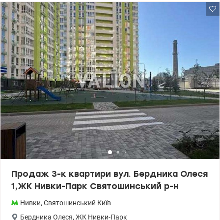
доглянутому стані, тихі сусіди. Подвір'я зелене, є паркувальні
місця. Район із розвиненою інфраструктурою: поруч магазини,
школи, дитячі садки, зупинки транспорту. Зручна транспортна
розв'язка дозволяє швидко дістатися будь-якої частини міста.
Квартира підійде як для проживання, так і для інвестиції. Ціна 68
000 у.о. 0503932257 Марія Valion.ua/1147963
Продаж 3-к квартири вул. Бердника Олеся
1,ЖК Нивки-Парк Святошинський р-н
Нивки
,
Святошинський
Київ
Бердника Олеся
,
ЖК Нивки-Парк