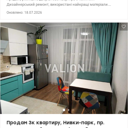
Дизайнерський ремонт, використані найкращі матеріали.
Перший поверх - опенспейс з декількома зонами для
Оновлено: 18.07.2026
відпочинку, релаксу та прийому гостей. Простора кухня,
панорамні вікна. Другий поверх - приватна площа з двома
окремими кімнатами та санвузлом. Квартира розташована в
сучасному житловому комплексі з закритою охороняємою
територією. Поруч є школа, дитсадок, зупинки, розважальні
заклади, супермаркет, парк, річка/озеро, ліс. 044 200 10 80
Valion.ua/1091651
Продам 3к квартиру, Нивки-парк, пр.