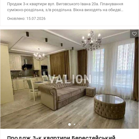
Продаж 3-к квартири вул. Виговського Івана 20а. Планування
суміжно-роздільна, з/в роздільна. Вікна виходять на обидві
сторони. Центральне опалення. Лічильник на електрику,
Оновлено: 15.07.2026
лічильник на воду. Балкон у двір. 044 200 10 80 valion.ua/1151528
Продаж 3-к квартири Берестейський