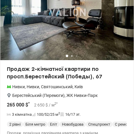
Продаж 2-кімнатної квартири по
просп.Берестейский (Победы), 67
Нивки
,
Нивки
,
Святошинський
,
Київ
Берестейський (Перемоги)
,
ЖК Нивки-Парк
*
2
*
265 000
$
2 650
$
/ м
2
3 кімнатна
100/52/25
м
16/17 эт.
2 рівні
Біля метро
Еліт
Новобудова
Спецпроект
С ремонт
Продаж, розкішна дворівнева квартира з каміном.