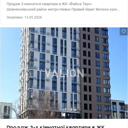
Продаж 3-кімнатної квартири в ЖК «Файна Таун»
Шевченківський район метро Нивки Правий берег Велика кухня-
вітальня 50м2, три окремі спальні, панорамний вид на
Оновлено: 13.05.2026
променад. Планування дозволяє легко зробити квартиру 4-х
кімнатною. Загальна площа: 124,6 м² Кухня - вітальня: 50 м²
Спальні: 14,1 м², 14,3 м² та 14,8 м² 6 поверх із 7. Зручне
розташування в центрі комплексу, покращена вхідна група
(файна PLUS), близьке розташування з паркінгом та спортивною
зоною. Концепція ЖК Файна Таун - це місто в місті, цілодобова
охорона, відеоспостереження, закрита територія комплексу та
концепція двір без машин. На території чудово розвинена
інфраструктура: різноманітні спортивні зони, зона BBQ, гімназія
А+ та торговий центр. Вже відкрито два літні басейни для
дорослих та дітей. Серце комплексу – це наш Променад –
повністю безавтомобільна, пішохідна алея довжиною три
кілометри з велодоріжкою, різноманітними дитячими зонами,
площею з озером, арт-об'єктами та навіть пішохідним містком.
До найближчих станцій метро Нивки їхати 5 хв на машині та
громадському транспорті, а до центру 15 хв. Ціна: 272800 у.о.
Валентина 0977893310 valion.ua/1132263
Продаж 3-х кімнатної квартири в ЖК