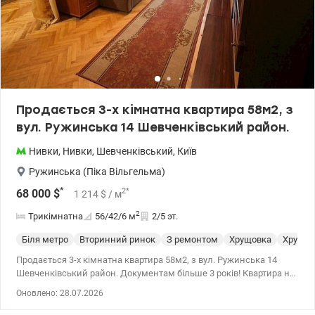
Продається 3-х кімнатна квартира 58м2, з
вул. Ружинська 14 Шевченківський район.
Нивки
,
Нивки
,
Шевченківський
,
Київ
Ружинська (Піка Вільгельма)
*
2
*
68 000
$
1 214
$
/ м
2
Трикімнатна
56/42/6
м
2/5 эт.
Біля метро
Вторинний ринок
З ремонтом
Хрущовка
Хрущев
Продається 3-х кімнатна квартира 58м2, з вул. Ружинська 14
Шевченківський район. Документам більше 3 років! Квартира на
комфортному 2 поверсі. Три кімнати: простора вітальня, дві
Оновлено: 28.07.2026
окремі спальні, Санвузол суміщений.(бойлер) Балкон Будинок
цегляний – теплий узимку та холодний влітку. Під'їзд у