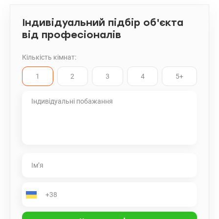
Індивідуальний підбір об'єкта
від професіоналів
Кількість кімнат:
1
2
3
4
5+