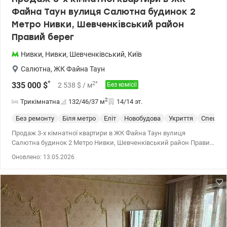
Файна Таун вулиця Салютна будинок 2
Метро Нивки, Шевченківський район
Правий берег
Нивки
,
Нивки
,
Шевченківський
,
Київ
Салютна
,
ЖК Файна Таун
*
2
*
335 000
$
2 538
$
/ м
Без комісії
2
Трикімнатна
132/46/37
м
14/14 эт.
Без ремонту
Біля метро
Еліт
Новобудова
Укриття
Спецпр
Продаж 3-х кімнатної квартири в ЖК Файна Таун вулиця
Салютна будинок 2 Метро Нивки, Шевченківський район Правий
берег Квартира знаходиться на 14 поверсі 14-ти поверхового
Оновлено: 13.05.2026
будинку, загальною площею 131,9 м2, кількість кімнат: три –
46.1м2, кухня-вітальня 37.3м2, стеля – 3,3м, два санвузла, дві
гардеробні кімнати. Житловий комплекс комфорт-класу. Файна
Таун» – житловий комплекс, що споруджується за проєктом,
метою якого є створення заповненого простором і сонячним
світлом відкритого кварталу з комфортним середовищем для
проживання. Різна поверховість будинків і ретельно прораховані