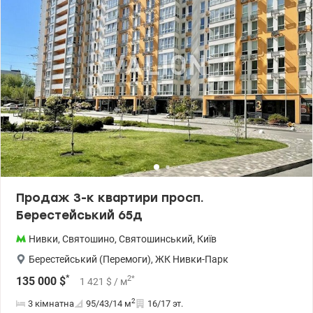
Продаж 3-к квартири просп.
Берестейський 65д
Нивки
,
Святошино
,
Святошинський
,
Київ
Берестейський (Перемоги)
,
ЖК Нивки-Парк
*
2
*
135 000
$
1 421
$
/ м
2
3 кімнатна
95/43/14
м
16/17 эт.