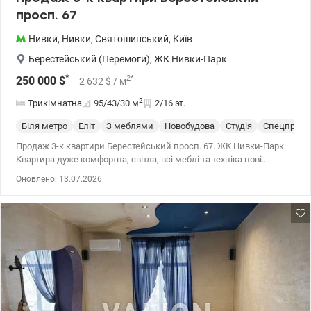
просп. 67
Нивки
,
Нивки
,
Святошинський
,
Київ
Берестейський (Перемоги)
,
ЖК Нивки-Парк
*
2
*
250 000
$
2 632
$
/ м
2
Трикімнатна
95/43/30
м
2/16 эт.
Біля метро
Еліт
З меблями
Новобудова
Студія
Спецпроек
Продаж 3-к квартири Берестейський просп. 67. ЖК Нивки-Парк.
Квартира дуже комфортна, світла, всі меблі та техніка нові.
Дизайнерський ремонт, продумане планування, окремі кімнати,
Оновлено: 13.07.2026
велика кухня разом із вітальнею (студія) з виходом на
панорамний балкон. 044 200 10 80 valion.ua/1151403