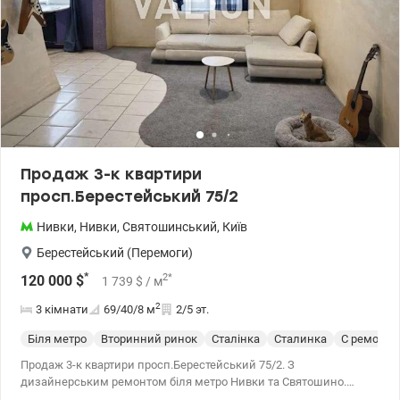
Продаж 3-к квартири
просп.Берестейський 75/2
Нивки
,
Нивки
,
Святошинський
,
Київ
Берестейський (Перемоги)
*
2
*
120 000
$
1 739
$
/ м
2
3 кімнати
69/40/8
м
2/5 эт.
Біля метро
Вторинний ринок
Сталінка
Сталинка
С ремонто
Продаж 3-к квартири просп.Берестейський 75/2. З
дизайнерським ремонтом біля метро Нивки та Святошино.
Квартира з якісним дизайнерським ремонтом, продуманим