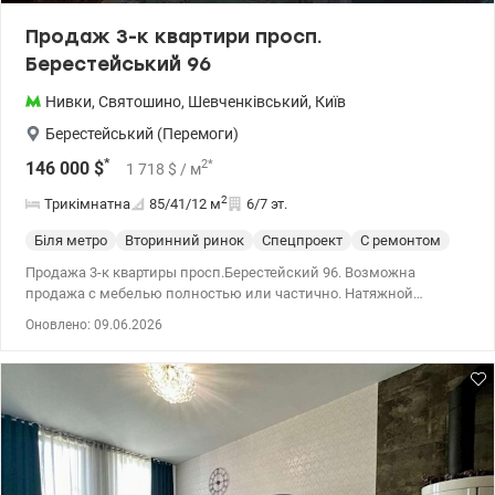
Продаж 3-к квартири просп.
Берестейський 96
Нивки
,
Святошино
,
Шевченківський
,
Київ
Берестейський (Перемоги)
*
2
*
146 000
$
1 718
$
/ м
2
Трикімнатна
85/41/12
м
6/7 эт.
Біля метро
Вторинний ринок
Спецпроект
С ремонтом
Продажа 3-к квартиры просп.Берестейский 96. Возможна
продажа с мебелью полностью или частично. Натяжной
потолок по всей квартире, паркет из бамбука. Подогрев пола в
Оновлено: 09.06.2026
ванной, встроенная техника на кухне (посудомоечная машина и
холодильник), рабочая поверхность из искусственного камня
(Италия), бойлер 50л., гостевой туалет, два балкона, охранная
сигнализация. Двор не проходной, есть парковочное место.
Рядом с домом большое Сильпо, через дорогу на ул.Кулибина во
вторник и четверг продуктовая ярмарка. До метро Нивки и парка
Нивки 5 минут пешком. Рядом школа. 044 200 10 80
valion.ua/1097307