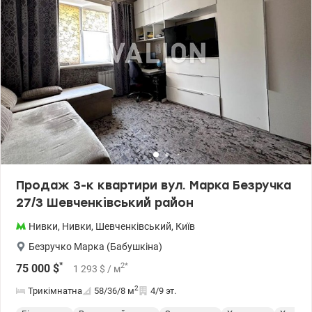
Продаж 3-к квартири вул. Марка Безручка
27/3 Шевченківський район
Нивки
,
Нивки
,
Шевченківський
,
Київ
Безручко Марка (Бабушкіна)
*
2
*
75 000
$
1 293
$
/ м
2
Трикімнатна
58/36/8
м
4/9 эт.