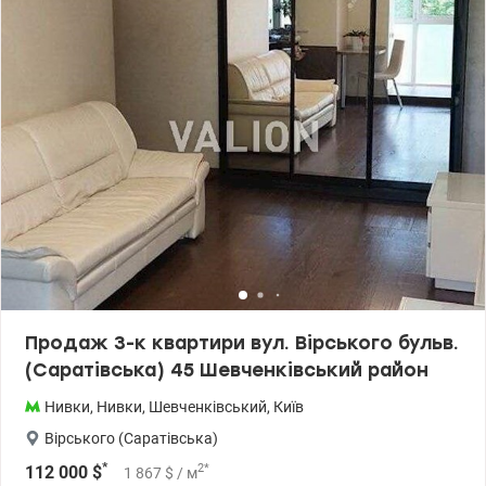
територію під цілодобовою охороною, багато кафе, ресторанів,
кав'ярень, супермаркетів, аптек, тощо. На території комплексу
знаходиться сучасна школа - академія А+. Для мешканців ЖК є
безкоштовні барбекю-зона, корти для падл-тенісу, футбольне
поле, спортивні майданчики з тренажерами тощо, а також
басейни на території. Запущений проект резервного живлення
подачі води та опалення під час відключень світла. 044 200 10 80
Valion.ua/1143601
Продаж 3-к квартири вул. Вірського бульв.
(Саратівська) 45 Шевченківський район
Нивки
,
Нивки
,
Шевченківський
,
Київ
Вірського (Саратівська)
*
2
*
112 000
$
1 867
$
/ м