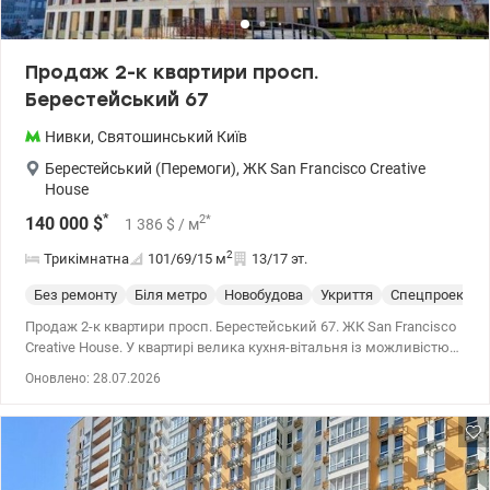
Продаж 2-к квартири просп.
Берестейський 67
Нивки
,
Святошинський
Київ
Берестейський (Перемоги)
,
ЖК San Francisco Creative
House
*
2
*
140 000
$
1 386
$
/ м
2
Трикімнатна
101/69/15
м
13/17 эт.
Без ремонту
Біля метро
Новобудова
Укриття
Спецпроект
Продаж 2-к квартири просп. Берестейський 67. ЖК San Francisco
Creative House. У квартирі велика кухня-вітальня із можливістю
індивідульного перепланування. Поруч: станція метро Нивки. На
Оновлено: 28.07.2026
теріторіі комплексу є кафе, ресторани. 044 200 10 80
valion.ua/1111491