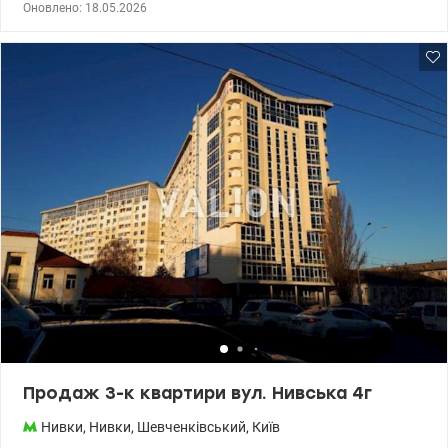
Оновлено: 18.05.2026
плануванням та приємною атмосферою простору й світла.
Тепла, доглянута, повністю готова до проживання без
додаткових вкладень. Район з розвиненою соціальною
інфраструктурою. 044 200 10 80 valion.ua/ 1145628
Продаж 3-к квартири вул. Нивська 4г
Нивки
,
Нивки
,
Шевченківський
,
Київ