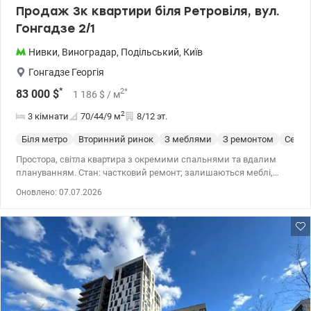
Продаж 3к квартири біля Ретровіля, вул.
Гонгадзе 2/1
Нивки
,
Виноградар
,
Подільський
,
Київ
Гонгадзе Георгія
*
2
*
83 000
$
1 186
$
/ м
2
3 кімнати
70/44/9
м
8/12 эт.
Біля метро
Вторинний ринок
З меблями
З ремонтом
Серия
Простора, світла квартира з окремими спальнями та вдалим
плануванням. Стан: частковий ремонт; залишаються меблі,
техніка та газова плита. Переваги: тепла взимку і прохолодна
Оновлено: 07.07.2026
влітку (зелений двір), є можливість збільшити кухню.
Інфраструктура: поруч ТРЦ Ретровіль, Синє та Голубе озера, ліс,
ліцеї та дитячі садки. Транспорт: будується станція метро. Ціна:
83 000 у.о. Телефонуйте! Леся 0509847583, valion.ua/1153537