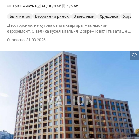
2
Трикімнатна
60/30/4
м
5/5 эт.
Біля метро
Вторинний ринок
З меблями
Хрущовка
Хрущев
Двостороння, не кутова світла квартира, має якісний
євроремонт. Є велика кухня вітальня, 2 окремі світлі та затишні
кімнати та простора гардеробна. Проведено під час ремонту
Оновлено: 31.03.2026
заміну усієї проводки, батарей, сантехніки. Окремо
відремонтували та захістили дах Підлога в кімнатах паркет,
коридор та кухня кахель, є ділянки з теплим полом Санвузол
окремий! Стан квартири - дуже хороший, житловий. Встановлені
лічильники день - ніч, є бойлер, встановлена система
відеонагляду! 3! кондиціонера! Будинок цегляний, дуже теплий в
зимку. Система опалення централізоване, , комунікації
включають газ!Будинок чистий, охайний, сусіди чемні,
доброзичлеві. Квартира продаеться з меблями, готова до
заселення. Поряд вся потрібна інфраструктура, садочок, школа,
поліклініка, магазини, ринок 044 200 10 80 Valion.ua/1131142