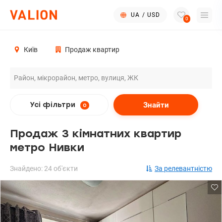
UA
/
USD
0
Київ
Продаж квартир
Знайти
Усі фільтри
0
Продаж 3 кімнатних квартир
метро Нивки
Знайдено: 24 об'єкти
За релевантністю