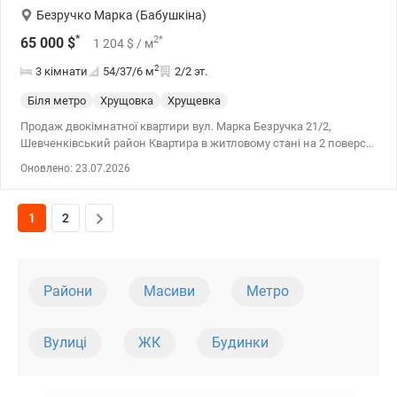
Безручко Марка (Бабушкіна)
*
2
*
65 000
$
1 204
$
/ м
2
3 кімнати
54/37/6
м
2/2 эт.
Біля метро
Хрущовка
Хрущевка
Продаж двокімнатної квартири вул. Марка Безручка 21/2,
Шевченківський район Квартира в житловому стані на 2 поверсі
двоповерхового цегляного будинку. Планування роздільне.
Оновлено: 23.07.2026
Висота стелі 2м. 70 см., металопластикові вікна, газова колонка,
газовий котел, автономне опалення, лічильники, засклений
балкон. Перегляд парку Нивки, озера. 7 хвилин пішки до
1
2
м.Нивки.
Райони
Масиви
Метро
Вулиці
ЖК
Будинки