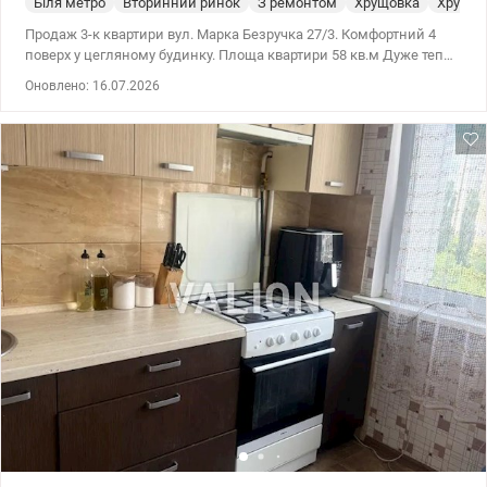
Біля метро
Вторинний ринок
З ремонтом
Хрущовка
Хрущев
Продаж 3-к квартири вул. Марка Безручка 27/3. Комфортний 4
поверх у цегляному будинку. Площа квартири 58 кв.м Дуже тепла
та затишна, кімнати роздільні, лоджія на дві кімнати-засклена.
Оновлено: 16.07.2026
Гарний житловий стан, замінено вікна, труби. Лічильники на
воду. Акуратний під'їзд. Недалеко школа та дитячий садок,
ринок та супермаркет. Поруч парк, озеро, та дві станції метро-
Нивки та Берестейська- до 10 хв пішки. Ціна 75000у.о.
Розглядається безготівковий розрахунок тел. 050-146-45-76
Інна,valion.ua/1134338