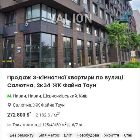
Продаж 3-кімнатної квартири по вулиці
Салютна, 2к34 ЖК Файна Таун
Нивки
,
Нивки
,
Шевченківський
,
Київ
Салютна
,
ЖК Файна Таун
*
2
*
272 800
$
2 182
$
/ м
2
Трикімнатна
125/43/50
м
6/7 эт.
Без ремонту
Біля метро
Еліт
Новобудова
Укриття
Спецпр