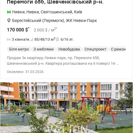
Перемоги 65б, Шевченківський р-н.
Нивки
,
Нивки
,
Святошинський
,
Київ
Берестейський (Перемоги)
,
ЖК Нивки-Парк
*
2
*
170 000
$
2 000
$
/ м
2
3 кімнати
85/48/13
м
6/16 эт.
Біля метро
З меблями
Новобудова
Спецпроект
С ремонтом
Продам 3к квартиру, Нивки-парк, пр. Перемоги 65б,
Шевченківський р-н. Квартира розташована на 6 поверсі 16-
поверхового будинку. Загальна пл. 85м ², житлова 47м ², кухня
Оновлено: 31.03.2026
13,5м ². Квартира укомплектована необхідними меблями та
технікою. Встановлено кондиціонери, індивідуальний лічильник
опалення, бойлер для води на 80л. Три окремі кімнати, два
санвузли, простора кухня-їдальня. Територія комплексу
закритого типу з цілодобовою охороною та
відеоспостереженням. Безліч магазинів, салонів, аптек,
ресторанів, відділення Нової та Укрпошти. Є дитячі майданчики,
велосипедні доріжки, алеї для прогулянок, кілька приватних
дитячих садків та шкіл. Поруч знаходиться парк Нивки. У пішій
доступності метро Нивки та зупинки міського транспорту у
різних напрямках нашої столиці. Квартира ідеально підійде