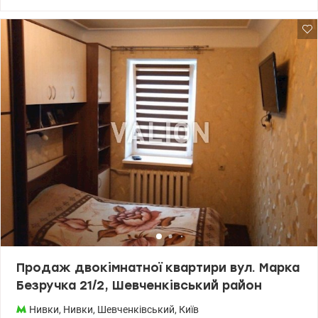
сторони. Без балкону. Продаж можливий за державними
програмами, дзвоніть за деталями. Документам більше 3х років.
ЖК Нивки Парк закрита територія, ведеться
відеоспостереження, цілодобово охороняється, є підземний
паркінг у цьому будинку, що в наш час дуже важливо. Біля
Вашого майбутнього будинку будується супермаркет Новус, у
пішій доступності вже готовий великий супермаркет Сільпо,
МакДональдз, Синєво, Суші доставка, Євразія, великий парк,
Метро Нивки. Відмінний варіант для інвестиції чи життя. На
території ЖК знаходиться вся необхідна інфраструктура, дитячі
майданчики та спортивні зони. За рахунок розташування
будинків усередині ЖК панує спокій та тиша. Будемо чекати на
Вас, квартира готова для Ваших ідей. 044 200 10 80
Valion.ua/1048332
Продаж двокімнатної квартири вул. Марка
Безручка 21/2, Шевченківський район
Нивки
,
Нивки
,
Шевченківський
,
Київ