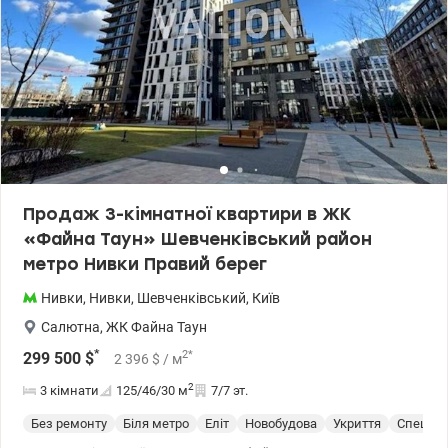
Продаж 3-кімнатної квартири в ЖК
«Файна Таун» Шевченківський район
метро Нивки Правий берег
Нивки
,
Нивки
,
Шевченківський
,
Київ
Салютна
,
ЖК Файна Таун
*
2
*
299 500
$
2 396
$
/ м
2
3 кімнати
125/46/30
м
7/7 эт.
Без ремонту
Біля метро
Еліт
Новобудова
Укриття
Спецпр