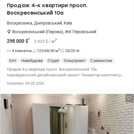
Продаж 4-к квартири просп.
Воскресенський 10а
Воскресенка
,
Дніпровський
,
Київ
Воскресенський (Перова)
,
ЖК Перовський
*
2
*
298 000
$
2 423
$
/ м
2
4 кімнатна
123/68/30
м
23/25 эт.
Еліт
Новобудова
Студія
Спецпроект
С ремонтом
Продаж 4-к квартири просп. Воскресенський 10а.
Індивідуальний дизайнерський проєкт. Генератор комплексу
забезпечує роботу ліфтів, води та теплопостачання.Встановлено
Оновлено: 04.08.2026
резервне живлення в квартирі, вистачає до 5 годин
повноцінного проживання. Особливості планування: кухня-
студія. 044 200 10 80 valion.ua/1140476