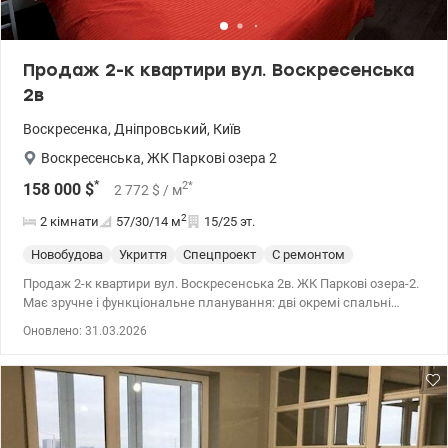
Продаж 2-к квартири вул. Воскресенська
2в
Воскресенка
,
Дніпровський
,
Київ
Воскресенська
,
ЖК Паркові озера 2
*
2
*
158 000
$
2 772
$
/ м
2
2 кімнати
57/30/14
м
15/25 эт.
Новобудова
Укриття
Спецпроект
С ремонтом
Продаж 2-к квартири вул. Воскресенська 2в. ЖК Паркові озера-2.
Має зручне і функціональне планування: дві окремі спальні
кімнати та простора кухня, санвузол. Виконаний дизайнерський
Оновлено: 31.03.2026
ремонт, комфортні спальні місця (сучасний ортопедичний диван
та ліжко з ортопедичним матрацом). Квартира видова з чудовою
панорамою міста. В будинку центральне опалення, встановлено
лічильники води, тепла, електроенергії на поверсі. Доглянута
прибудинкова територія ЖК, система пожежної безпеки,
відеоспостереження, охорона. На території ЖК зручна