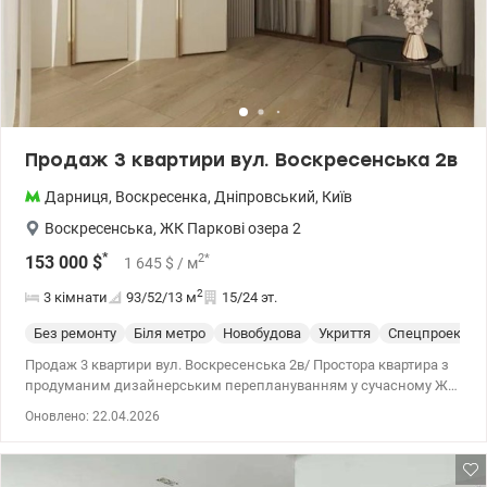
Продаж 3 квартири вул. Воскресенська 2в
Дарниця
,
Воскресенка
,
Дніпровський
,
Київ
Воскресенська
,
ЖК Паркові озера 2
*
2
*
153 000
$
1 645
$
/ м
2
3 кімнати
93/52/13
м
15/24 эт.
Без ремонту
Біля метро
Новобудова
Укриття
Спецпроект
Продаж 3 квартири вул. Воскресенська 2в/ Простора квартира з
продуманим дизайнерським переплануванням у сучасному ЖК
“Паркові Озера 2”. Планування: • Велика кухня-вітальня (~30+ м²)
Оновлено: 22.04.2026
з панорамними вікнами на парк Перемоги • 2 окремі спальні • 2
санвузли • Просторий передпокій Квартира продається з
готовим дизайнерським проєктом. У будинку встановлений