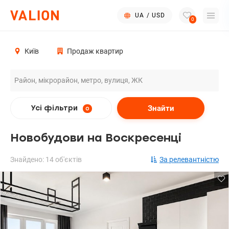
UA
/
USD
0
Київ
Продаж квартир
Знайти
Усі фільтри
0
Новобудови на Воскресенці
Знайдено: 14 об'єктів
За релевантністю