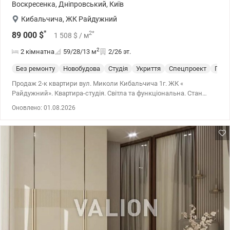
Воскресенка
,
Дніпровський
,
Київ
Кибальчича
,
ЖК Райдужний
*
2
*
89 000
$
1 508
$
/ м
2
2 кімнатна
59/28/13
м
2/26 эт.
Без ремонту
Новобудова
Студія
Укриття
Спецпроект
Посл
Продаж 2-к квартири вул. Миколи Кибальчича 1г. ЖК «
Райдужний». Квартира-студія. Світла та функціональна. Стан
квартири — після забудовника. У квартирі 2 санвузли. 044 200 10
Оновлено: 01.08.2026
80 valion.ua/1149662