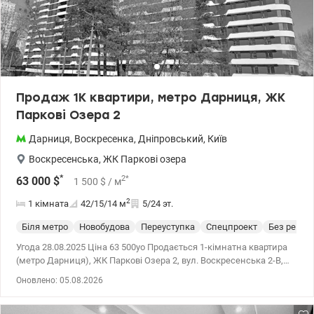
Продаж 1К квартири, метро Дарниця, ЖК
Паркові Озера 2
Дарниця
,
Воскресенка
,
Дніпровський
,
Київ
Воскресенська
,
ЖК Паркові озера
*
2
*
63 000
$
1 500
$
/ м
2
1 кімната
42/15/14
м
5/24 эт.
Біля метро
Новобудова
Переуступка
Спецпроект
Без ремон
Угода 28.08.2025 Ціна 63 500уо Продається 1-кімнатна квартира
(метро Дарниця), ЖК Паркові Озера 2, вул. Воскресенська 2-В,
загальна площа 42,2м2 на 5 поверсі 24 поверхового будинку.
Оновлено: 05.08.2026
Ергономічне планування квартири, кухня-гостинна 13,7 м2 +
лоджія 3,9 м2, кімната 14,7 м2, санвузол суміщений 4,6 м2,
передпокій 5,2 м2. З вікон відкривається чудовий краєвид на