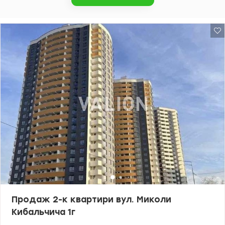
підходить як для власного проживання, так і для оренди. Ціна
77000 у.о., 0976449950 Наталія, Valion.ua/1150388
Продаж 2-к квартири вул. Миколи
Кибальчича 1г