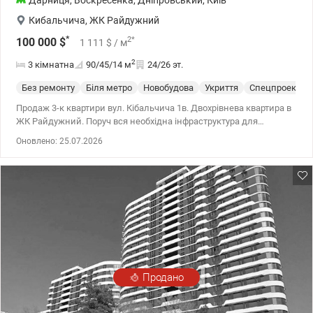
Дарниця
,
Воскресенка
,
Дніпровський
,
Київ
Кибальчича
,
ЖК Райдужний
*
2
*
100 000
$
1 111
$
/ м
2
3 кімнатна
90/45/14
м
24/26 эт.
Без ремонту
Біля метро
Новобудова
Укриття
Спецпроект
Продаж 3-к квартири вул. Кібальчича 1в. Двохрівнева квартира в
ЖК Райдужний. Поруч вся необхідна інфраструктура для
проживання та відпочинку, озеро, парк, школа, сад. Відмінна
Оновлено: 25.07.2026
розв'язка поряд з метро Дарниця, м. Почайна м. Лівобережна,
всі види транспорту. 044 200 10 80 valion.ua/1063101
Продано