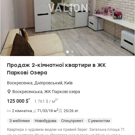
Продаж 2-кімнатної квартири в ЖК
Паркові Озера
Воскресенка
,
Дніпровський
,
Київ
Воскресенська
,
ЖК Паркові озера
*
2
*
125 000
$
1 761
$
/ м
2
2 кімнатна
71/33/18
м
25/26 эт.
З меблями
Новобудова
Спецпроект
С ремонтом
Квартира з чудовим видом на правий берег. Загальна площа 71