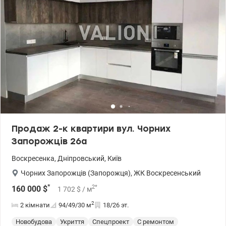
метро Дарниця пішки 20 хв., зупинка громадського транспорту
біля будинку — на перших поверхах ЖК і поруч є все необхідне -
супермаркети, банки, аптеки, пошта, фітнес-центр, кав'ярні та
ресторани, аптеки, міська лікарня і т.д. — парк «Перемога»,
прогулянкові зони, озера — школи та дитячі садочки в пішій
доступності; дитячі ігрові майданчики Телефонуйте (або пишіть
Viber/Telegram) для попереднього запису на перегляд. Без
комісії для покупця. Ціна 120 000 у.е. Марина, тел.: 063 392 35 35
valion.ua/1151199
Продаж 2-к квартири вул. Чорних
Запорожців 26а
Воскресенка
,
Дніпровський
,
Київ
Чорних Запорожців (Запорожця)
,
ЖК Воскресенський
*
2
*
160 000
$
1 702
$
/ м
2
2 кімнати
94/49/30
м
18/26 эт.
Новобудова
Укриття
Спецпроект
С ремонтом