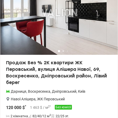
Продаж Без % 2К квартири ЖК
Перовський, вулиця Алішера Навої, 69,
Воскресенка, Дніпровський район, Лівий
берег
Дарниця
,
Воскресенка
,
Дніпровський
,
Київ
Навої Алішера
,
ЖК Перовський
*
2
*
120 000
$
1 463
$
/ м
Без комісії
2
2 кімнатна
82/40/12
м
22/25 эт.