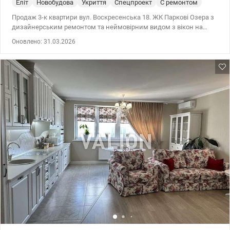
Еліт
Новобудова
Укриття
Спецпроект
С ремонтом
Продаж 3-к квартири вул. Воскресенська 18. ЖК Паркові Озера з
дизайнерським ремонтом та неймовірним видом з вікон на
парк, поруч з парком Перемоги. ЖК містить всю необхідну
Оновлено: 31.03.2026
інфрраструктуру для сімейного життя та відпочинку:
супермаркет Новус, магазини, кафе, пошта, автомийка,
спортзал, салон краси, кав'ярні, дитячий садочок, сучасні дитячі
майданчики, міні футбольне поле, тенісний корт, обладнані зони
відпочинку для дорослих і дітей, що оточена неймовірним
парком Перемоги. 044 200 10 80 valion.ua/1142522