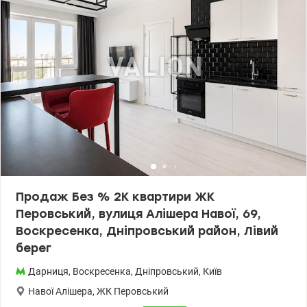
квартири: ✔ якісний ремонт – без додаткових витрат; ✔
простора житлова кімната; ✔ велика кухня 13 м²; ✔ комфортний
12-й поверх із гарним видом із вікон; ✔ сучасний будинок із
швидкісними ліфтами та доглянутою прибудинковою
територією. Переваги ЖК «Паркові Озера»: • закрита та доглянута
територія; • поруч парк «Перемога» з озерами, зонами для
прогулянок і відпочинку; • дитячі та спортивні майданчики; •
магазини, супермаркети, кафе, аптеки, салони краси – усе в
пішій доступності; • зручна транспортна розв’язка та швидкий
доступ до метро. Ця квартира стане чудовим вибором як для
власного проживання, так і для вигідної інвестиції під оренду.
Ціна 92000у.о., 0976449950 Наталя, valion.ua/1152525
Продаж Без % 2К квартири ЖК
Перовський, вулиця Алішера Навої, 69,
Воскресенка, Дніпровський район, Лівий
берег
Дарниця
,
Воскресенка
,
Дніпровський
,
Київ
Навої Алішера
,
ЖК Перовський