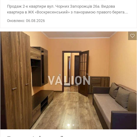
Продаж 2-к квартири вул. Чорних Запорожців 26а. Видова
квартира в ЖК «Воскресенський» з панорамою правого берега.
Поруч магазини, супермаркети, зупинки громадського
Оновлено: 06.08.2026
транспорту. Зручна транспортна розв’язка. 044 200 10 80
valion.ua/1152038