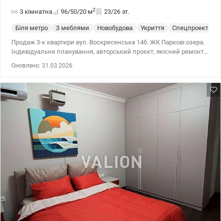
2
3 кімнатна
96/50/20
м
23/26 эт.
Біля метро
З меблями
Новобудова
Укриття
Спецпроект
С
Продаж 3-к квартири вул. Воскресенська 14б. ЖК Паркові озера.
Індивідуальне планування, авторський проєкт, якісний ремонт,
квартира світла та простора, двостороння, великі кімнати, з
Оновлено: 31.03.2026
видом на парк. Тепла підлога в санвузлах. Простора кухня-
вітальня з вбудованими меблями під замовлення і якісною
побутовою технікою. Дві окремі спальні. Ванна кімната, та
окремо душ. У квартирі встановленні лічильники на воду,
електрику і опалення. Квартира має гардеробну кімнату.
Комплекс має презентабельну вхідну групу, та прибудинкову
територію.