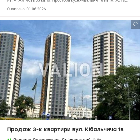
кв. м, житлова 33 кв. м. Простора кухня-їдальня 18 кв. м, хол з
великою шафою-купе, дві спальні, два санвузли. Зроблено
Оновлено: 01.06.2026
якісний ремонт: мідна проводка, дорога сантехніка, тепла
підлога, ламінат, плитка, шпалери, 3D штукатурка, натяжна
стеля, двокамерні склопакети, побутова техніка кращих світових
виробників, якісні меблі, вбудована кухня. У квартирі є: духовка,
індукційна поверхня, холодильник, пральна і сушильна
машини, бойлер, два кондиціонери, два телевізори. Встановлені
лічильники на тепло, холодну і гарячу воду, електроенергію.
Встановлена сигналізація, домофон. З вікон квартири і балкона
відкривається чудовий краєвид на правий берег Києва. Меблі і
побутова техніка залишаються в квартирі. Закрита територія з
відеоспостереженням. Розвинена інфраструктура комплекса:
наземний паркінг, баскетбольне / тенісне поле, футбольне поле,
ролердром, сучасні дитячі майданчики, автомийка,
супермаркет, спортклуб, аптеки, магазини, кафе і т.д. Поруч з ЖК
мальовниче озеро та чудовий парк Перемога. т.044 200 10 80
Valion.ua/1075490
Продаж 3-к квартири вул. Кібальчича 1в