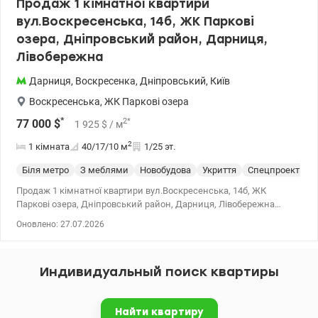
Продаж 1 кімнатної квартири
вул.Воскресенська, 14б, ЖК Паркові
озера, Дніпровський район, Дарниця,
Лівобережна
Дарниця
,
Воскресенка
,
Дніпровський
,
Київ
Воскресенська
,
ЖК Паркові озера
*
2
*
77 000
$
1 925
$
/ м
2
1 кімната
40/17/10
м
1/25 эт.
Біля метро
З меблями
Новобудова
Укриття
Спецпроект
С
Продаж 1 кімнатної квартири вул.Воскресенська, 14б, ЖК
Паркові озера, Дніпровський район, Дарниця, Лівобережна
Загальна площа 40,3 кв.м., житлова площа 16,9 кв.м., площа
Оновлено: 27.07.2026
кухні 10,4 кв.м. на 1/25 поверх Квартира продається з меблями.
Встановлено лічильники на воду, тепло та електроенергію.
Переваги ЖК:закрита доглянута територія з охороною та
Индивидуальный поиск квартиры
контролем доступу, дитячі та спортивні майданчики, паркова
зона навколо озера, магазини, супермаркет, кафе, кав'ярні,
аптеки, салони краси, пошта, банки та паркінг. Поруч школи та
Найти квартиру
дитячий садок. До станції метро Дарниця - 15 хв.пішки Квартира