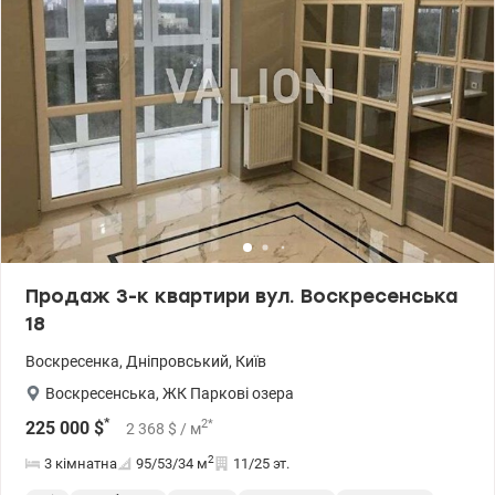
інфраструктура: є все необхідне супермаркет, кафе, дитячі
майданчики, прогулянкова зона з альтанками, наземний
паркінг, підземний паркінг. 044 200 10 80 valion.ua/1143562
Продаж 3-к квартири вул. Воскресенська
18
Воскресенка
,
Дніпровський
,
Київ
Воскресенська
,
ЖК Паркові озера
*
2
*
225 000
$
2 368
$
/ м
2
3 кімнатна
95/53/34
м
11/25 эт.