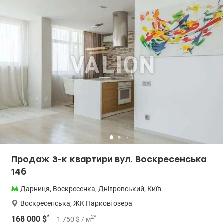
генератор, що забезпечує безперебійну роботу ліфтів,
водопостачання та освітлення під час відключень
електроенергії. 044 200 10 80 valion.ua/1147184
Продаж 3-к квартири вул. Воскресенська
14б
Дарниця
,
Воскресенка
,
Дніпровський
,
Київ
Воскресенська
,
ЖК Паркові озера
*
2
*
168 000
$
1 750
$
/ м