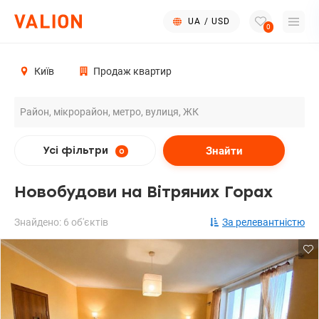
UA
/
USD
0
Київ
Продаж квартир
Знайти
Усі фільтри
0
Новобудови на Вітряних Горах
Знайдено: 6 об'єктів
За релевантністю