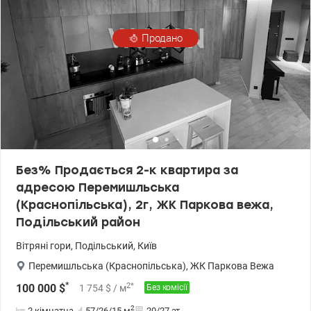
Продано
Без% Продається 2-к квартира за
адресою Перемишльська
(Краснопільська), 2г, ЖК Паркова вежа,
Подільський район
Вітряні гори
,
Подільський
,
Київ
Перемишльська (Краснопільська)
,
ЖК Паркова Вежа
*
2
*
100 000
$
1 754
$
/ м
Без комісії
2
2 кімнатна
57/26/15
м
20/27 эт.