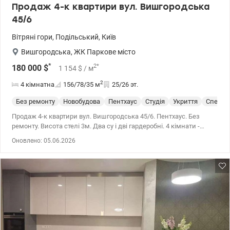
Продаж 4-к квартири вул. Вишгородська
45/6
Вітряні гори
,
Подільський
,
Київ
Вишгородська
,
ЖК Паркове місто
*
2
*
180 000
$
1 154
$
/ м
2
4 кімнатна
156/78/35
м
25/26 эт.
Без ремонту
Новобудова
Пентхаус
Студія
Укриття
Спецпр
Продаж 4-к квартири вул. Вишгородська 45/6. Пентхаус. Без
ремонту. Висота стелі 3м. Два су і дві гардеробні. 4 кімнати -
спальні і велика кухня-студія. Два балкони. Окремо продаж
Оновлено: 05.06.2026
паркінгів. 044 200 10 80 valion.ua/1149671