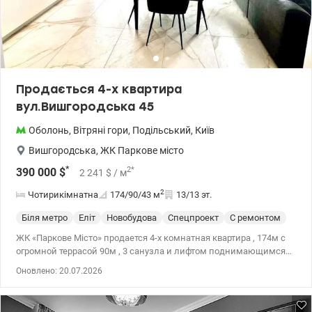
Продається 4-х квартира
вул.Вишгородська 45
Оболонь
,
Вітряні гори
,
Подільський
,
Київ
Вишгородська
,
ЖК Паркове місто
*
2
*
390 000
$
2 241
$
/ м
2
Чотирикімнатна
174/90/43
м
13/13 эт.
Біля метро
Еліт
Новобудова
Спецпроект
С ремонтом
ЖК «Паркове Місто» продается 4-х комнатная квартира , 174м с
огромной террасой 90м , 3 санузла и лифтом поднимающимся
прямо в вашу квартиру. Ремонт делался после застройщика,
Оновлено: 20.07.2026
менялось все ( окна, радиаторы, трубы, электрика) 044 200 10 80
Valion.ua/1133576