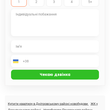
1
2
3
4
5+
родини. ЖК Паркова Вежа межує з : ЖК Паркове місто, тож для
Вашої зручності: дитячі ігрові і спортивні майданчики, корти;
дитячий садок; підземний автопаркінг; кафе і ресторани;
відділення банку; аптека; амбулаторна приймальня лікаря
терапевта; стоматологічний кабінет; супермаркет Варус і
магазини; сучасний фітнес-центр і багато іншого Від метро
Оболонь,Мінська 20 хвилин. Поруч розташовано декілька озер
та парків, де можна прекрасно проводити час з родиною. Це
зелений оазис природи. Ідеальна стильна квартира для
комфортного життя. Розглянемо державні програми.
Запрошуємо на перегляд! Ця квартира вартує Вашої уваги! Ціна:
100000 у.о. (050)962-65-54 Вікторія valion.ua/1110175
Купити квартиру в Дніпровському районі новобудови
ЖК у
Деснянському районі
Новобудови Печерського району