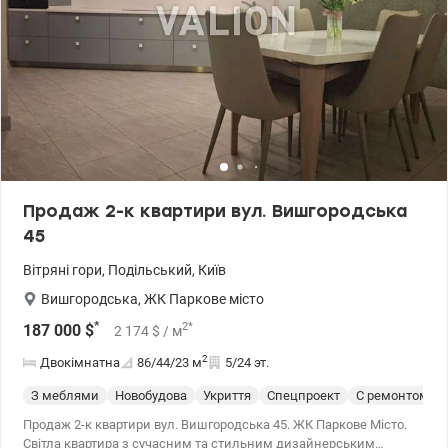
Продаж 2-к квартири вул. Вишгородська
45
Вітряні гори
,
Подільський
,
Київ
Вишгородська
,
ЖК Паркове місто
*
2
*
187 000
$
2 174
$
/ м
2
Двокімнатна
86/44/23
м
5/24 эт.
З меблями
Новобудова
Укриття
Спецпроект
С ремонтом
Продаж 2-к квартири вул. Вишгородська 45. ЖК Паркове Місто.
Світла квартира з сучасним та стильним дизайнерським