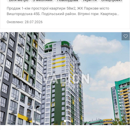
Продаж 1-кім просторої квартири 58м2, ЖК Паркове місто
Вишгородська 45Б. Подільський район. Вітряні гори. Квартира
велика і світла, продаж з меблями та побутовою технікою,
Оновлено: 28.07.2026
Потрібен косметичний ремонт. Стан житловий. Безпечний
поверх 4 поверх. Генератор Загальна площа – 58м2 Кухня-13,6м2
Кімната - 23,3м2 Санвузол поєднаний. (є бойлер на 50л) Велика
засклена лоджія з кімнати на кухню. Лічильник на тепло.
Найголовніша перевага комплексу – це зелене оточення
довкола нього. ЖК розташований у Подільському районі –
величезній еко-зоні з акуратними парками для прогулянок,
чистими озерами та безліччю місць для сімейного відпочинку
на свіжому повітрі. Територія охороняється цілодобово, є
просторий наземний та підземний паркінг, доступ до
комплексу є лише у його мешканців. Дитячі та спортивні
майданчики, тенісні корти. Транспортна доступність до метро
Оболонь, Мінська, Почайна, Лук'янівка. Зупинка поряд. Поруч
школи, дитячі садки, ринок. Відмінний варіант як для життя, так
і для орендного бізнесу. Ціна 99 000 у.о. 0503932257 Марія
Valion.ua/1150493