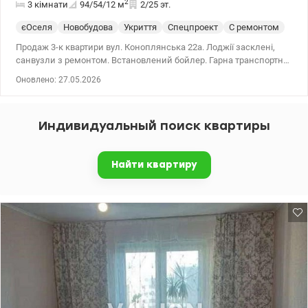
2
3 кімнати
94/54/12
м
2/25 эт.
єОселя
Новобудова
Укриття
Спецпроект
С ремонтом
Продаж 3-к квартири вул. Коноплянська 22а. Лоджії засклені,
санвузли з ремонтом. Встановлений бойлер. Гарна транспортна
розв'язка. В пішій доступності супермаркети, магазини, кафе.
Оновлено: 27.05.2026
044 200 10 80 valion.ua/1142827
Индивидуальный поиск квартиры
Найти квартиру