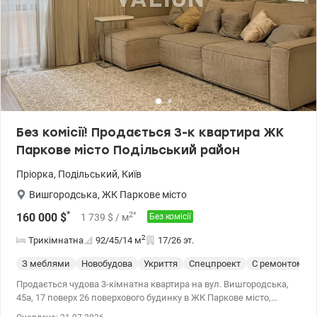
Без комісії! Продається 3-к квартира ЖК
Паркове місто Подільський район
Пріорка
,
Подільський
,
Київ
Вишгородська
,
ЖК Паркове місто
*
2
*
160 000
$
1 739
$
/ м
Без комісії
2
Трикімнатна
92/45/14
м
17/26 эт.
З меблями
Новобудова
Укриття
Спецпроект
С ремонтом
Продається чудова 3-кімнатна квартира на вул. Вишгородська,
45а, 17 поверх 26 поверхового будинку в ЖК Паркове місто,
Пріорка. У власності більше 3 років. В квартирі виконано