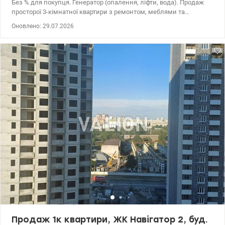
Без % для покупця. Генератор (опалення, ліфти, вода). Продаж
просторої 3-кімнатної квартири з ремонтом, меблями та
технікою у цегляному будинку на Оболоні, вул. Автозаводська,
Оновлено: 29.07.2026
29А, Оболонський район. Комфортний 5 поверх 16-поверхового
будинку (2011 рік, спецпроект). Площа: 121 м² загальна / 57 м²
житлова / 30 м² кухня-вітальня. Планування: 3 окремі кімнати та
функціональна кухня-віталня. Стан житловий, ремонту 5 років,
вільна. Будинок утеплений зовні. Вбудована кухня та техніка, 2
санвузли, у кожному – бойлер. Підлоги з підігрівом (кухня та
коридор), ламінат, плитка, кондиціонери. Чистий під'їзд на
поверсі всього 5 квартир. Консьєрж, ОСББ. Один власник, у
власності понад 3 роки. Поруч школи, дитячі садки, магазини,
зручна транспортна розв'язка. Телефонуйте та домовимося на
перегляд! Ціна 155000 у.о. Ольга 0639788380
www.valion.ua/1131369
Продаж 1к квартири, ЖК Навігатор 2, буд.