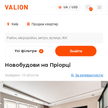
UA
/
USD
0
Київ
Продаж квартир
Знайти
Усі фільтри
0
Новобудови на Пріорці
Знайдено: 10 об'єктів
За релевантністю