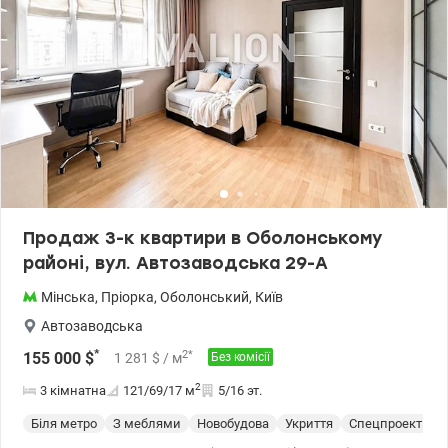
Продаж 3-к квартири в Оболонському
районі, вул. Автозаводська 29-А
Мінська
,
Пріорка
,
Оболонський
,
Київ
Автозаводська
*
2
*
155 000
$
1 281
$
/ м
Без комісії
2
3 кімнатна
121/69/17
м
5/16 эт.
Біля метро
З меблями
Новобудова
Укриття
Спецпроект
С