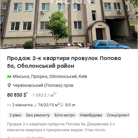
Продаж 2-к квартири провулок Попова
5а, Оболонський район
Мінська
,
Пріорка
,
Оболонський
,
Київ
Червіновський (Попова) пров.
*
2
*
80 850
$
1 093
$
/ м
2
2 кімнатна
74/32/15
м
5/5 эт.
2 рівні
Без ремонту
Біля метро
Новобудова
Спецпроект
П
Продаж 2-к квартири провулок Попова 5а, Дворівнева 2-х
кімнатна квартира з прекрасним видом. Стан після
будівельників. П'ятий поверх, площа 73.5 кв м Закрита територія.