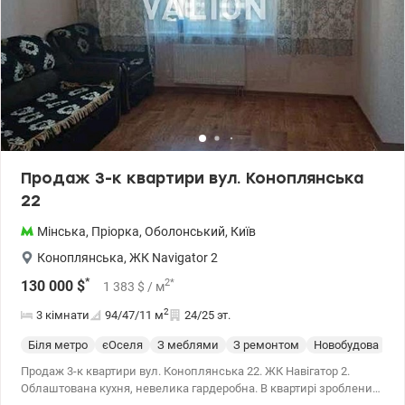
Продаж 3-к квартири вул. Коноплянська
22
Мінська
,
Пріорка
,
Оболонський
,
Київ
Коноплянська
,
ЖК Navigator 2
*
2
*
130 000
$
1 383
$
/ м
2
3 кімнати
94/47/11
м
24/25 эт.
Біля метро
єОселя
З меблями
З ремонтом
Новобудова
У
Продаж 3-к квартири вул. Коноплянська 22. ЖК Навігатор 2.
Облаштована кухня, невелика гардеробна. В квартирі зроблений