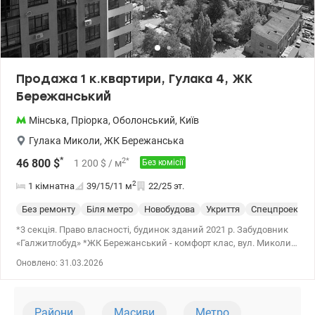
Продажа 1 к.квартири, Гулака 4, ЖК
Бережанський
Мінська
,
Пріорка
,
Оболонський
,
Київ
Гулака Миколи
,
ЖК Бережанська
*
2
*
46 800
$
1 200
$
/ м
Без комісії
2
1 кімнатна
39/15/11
м
22/25 эт.
Без ремонту
Біля метро
Новобудова
Укриття
Спецпроект
*3 секція. Право власності, будинок зданий 2021 р. Забудовник
«Галжитлобуд» *ЖК Бережанський - комфорт клас, вул. Миколи
Гулака – 4, 22/25 пов., 38.5/15.1/10.6 кв.м. Комфортне
Оновлено: 31.03.2026
планування, під Ваш дизайн проект. *Квартира після
будівельників: штукатурка стін, лазерна стяжка підлоги,
затоновані склопакети, радіатори опалення, вхідні двері.
Лічильники: електроенергія, вода та опалення. Автономна
Райони
Масиви
Метро