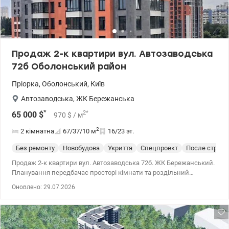
Продаж 2-к квартири вул. Автозаводська
72б Оболонський район
Пріорка
,
Оболонський
,
Київ
Автозаводська
,
ЖК Бережанська
*
2
*
65 000
$
970
$
/ м
2
2 кімнатна
67/37/10
м
16/23 эт.
Без ремонту
Новобудова
Укриття
Спецпроект
После строит
Продаж 2-к квартири вул. Автозаводська 72б. ЖК Бережанський.
Планування передбачає просторі кімнати та роздільний
санвузол. Будинок сучасного типу, дуже теплий, зведений за
Оновлено: 29.07.2026
новітніми технологіями, фасад якісно утеплений. 044 200 10 80
valion.ua/1150106