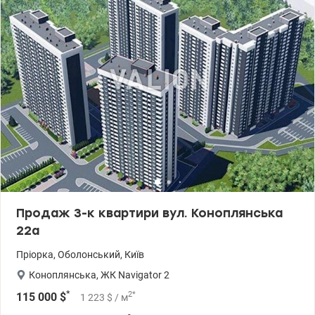
Продаж 3-к квартири вул. Коноплянська
22а
Пріорка
,
Оболонський
,
Київ
Коноплянська
,
ЖК Navigator 2
*
2
*
115 000
$
1 223
$
/ м