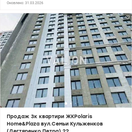
ремонт, кафель та меблі в санвузлі. Вбудована кухня. З вікон
Оновлено: 31.03.2026
відкривається приємний вид. Інфраструктура: поруч метро
Мінська, розвинена транспортна мережа, супермаркети, школи,
садочки, озера й набережна — комфортна локація. 044 200 10 80
valion.ua/1138630
Продаж 3к квартири ЖКPolaris
Home&Plaza вул.Семьи Кульженков
(Дегтяренко Петра) 22