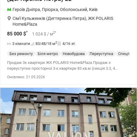
Героїв Дніпра
,
Пріорка
,
Оболонський
,
Київ
Сім'ї Кульженків (Дегтяренка Петра)
,
ЖК POLARIS
Home&Plaza
*
2
*
85 000
$
1 024
$
/ м
2
3 кімнати
83/48/18
м
4/16 эт.
Без ремонту
Біля метро
Новобудова
Переуступка
Спецпрое
Продаж 3к квартири ЖК POLARIS Home&Plaza Продаж з
переуступки просторноі 3-к квартири 83 кв.м (секція 3.3, 4
поверх) ЖК POLARIS Home&Plaza - будинок комфорт класу.
Оновлено: 21.05.2026
Надійні забудовники - Perfect Group та Citex Development.
Орієнтовна дата введення в експлуатацію – 202 р. Вул. Сімї
Кульженків 22 Технологія будівництва – монолітно-каркасна,
стіни – цегла, утеплення – мінеральна вата. Паркінг на 700
місць. Власна інфраструктура - супермаркет та торгові площі на 1
поверсі. Зручна транспортна розвязка - метро - Героїв Дніпра,
Оболонь, Мінська - 15 хвилин на авто. 044 200 10 80
Valion.ua/1132297