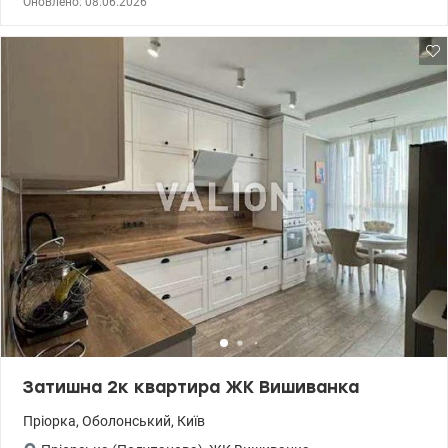
Оновлено: 08.06.2026
Ст.м. Мінська 10 хвилин ходьби. Будинок після генеральної
реконструкції. 044 200 10 80 Valion.ua/1071942
Затишна 2к квартира ЖК Вишиванка
Пріорка
,
Оболонський
,
Київ