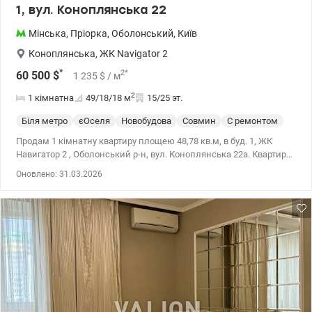
1, вул. Коноплянська 22
Мінська
,
Пріорка
,
Оболонський
,
Київ
Коноплянська
,
ЖК Navigator 2
*
2
*
60 500
$
1 235
$
/ м
2
1 кімнатна
49/18/18
м
15/25 эт.
Біля метро
єОселя
Новобудова
Совмин
С ремонтом
Продам 1 кімнатну квартиру площею 48,78 кв.м, в буд. 1, ЖК
Навигатор 2 , Оболонський р-н, вул. Коноплянська 22а. Квартира
з ремонтом від забудовника: шпалери, сантехніка, міжкімнатні
Оновлено: 31.03.2026
двері, радіатори, лічильники гарячої та холодної води, лічильник
електроенергії, лічильник на лпалення, металопластикові вікна
з двокамерними склопакетами. Будинок введений в
експлуатацію, надана поштова адреса. Комплекс має свою
інфраструктура: магазин, кав'ярня, поступово будуть
відкриватися інші. Поруч ТРЦ Караван, дитячий садок, школа, ,
паркінг. Зручна транспортна розв'язка, метро Мінська 10 хвилин
на транспорті. Ціна 60500 у.о., тел. 0638531421, 0685971143,
valion.ua/1113986