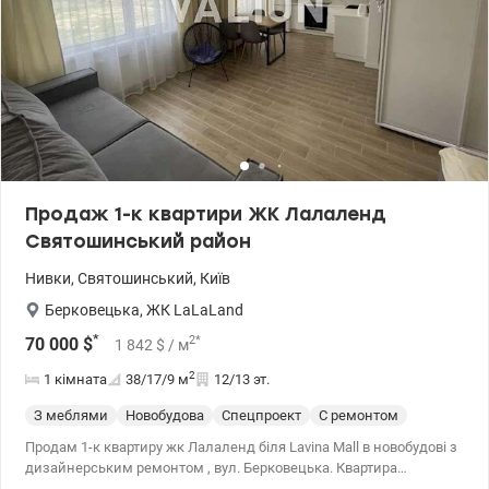
Продаж 1-к квартири ЖК Лалаленд
Святошинський район
Нивки
,
Святошинський
,
Київ
Берковецька
,
ЖК LaLaLand
*
2
*
70 000
$
1 842
$
/ м
2
1 кімната
38/17/9
м
12/13 эт.
З меблями
Новобудова
Спецпроект
С ремонтом
Продам 1-к квартиру жк Лалаленд біля Lavina Mall в новобудові з
дизайнерським ремонтом , вул. Берковецька. Квартира
повністю мебльована з якісною технікою. Є все необхідне для