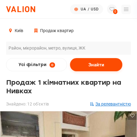
UA
/
USD
0
Київ
Продаж квартир
Знайти
Усі фільтри
0
Продаж 1 кімнатних квартир на
Нивках
Знайдено: 12 об'єктів
За релевантністю