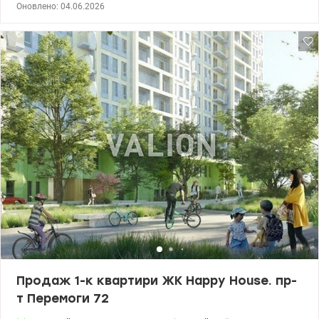
Оновлено: 04.06.2026
комфортного життя. Дуже розвинута транспортна
інфраструктура, поруч ТРЦ Lavina Mall, Епіцентр, Ашан, Novus,
кінотеатр Multiplex, АЗС WOG - все в зоні пішої доступності 2-3
хвилини. Територія ЖК закритиго типу, під охороною, шлагбаум,
перепустки, магнітні ключі. На территорії парковка, дитячий
майданчик. Автономне опалення (власна котельна), також є
генератор. 044-200-10-80 valion.ua/1080297
Продаж 1-к квартири ЖК Happy House. пр-
т Перемоги 72