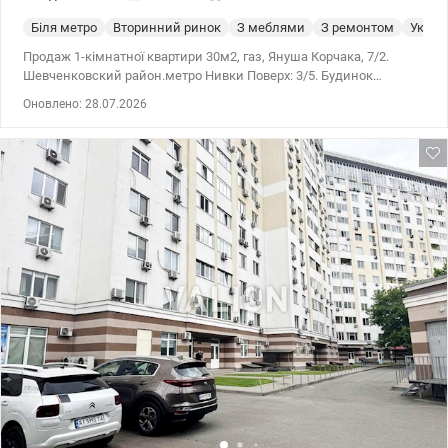
Біля метро
Вторинний ринок
З меблями
З ремонтом
Укрит
Продаж 1-кімнатної квартири 30м2, газ, Януша Корчака, 7/2.
Шевченковский район.метро Нивки Поверх: 3/5. Будинок
цегляний. Площа: загальна — 30 кв.м, житлова — 16 кв.м, кухня —
Оновлено: 28.07.2026
6 кв.м. На балконі встановлено склопакети. Квартира
газифікована, встановлені лічильники на воду. Санвузол
суміщений. Стан: житловий. Квартира продається з наявними
меблями та побутовою технікою. Розташування та
інфраструктура: - тихий зелений двір. - у безпосередній
близькості знаходяться два бомбосховища Парк «Нивки» —
огромная зеленая зона с озерами и прогулочными дорожками
всего в 10 минутах ходьбы. Сырецкий Гай — парк-памятник
садово-паркового искусства, который граничит с улицей Януша
Корчака и идеально подходит для пробежек или выгула
домашних животных. Транспорт: Станция метро «Нивки» —
ключевой транспортный узел. Пешком до нее идти около 10–12
минут через парк или по жилым кварталам.На Берестейском
проспекте и улице Щербаковского останавливаются десятки
автобусов, троллейбусов и маршрутных такси, связывающих
район с центром, Святошино и Подолом Цiна 41000 у.o.
0503932257 Марsя Valion.ua/1154392