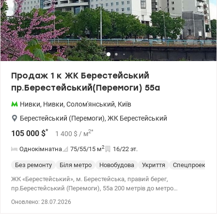
Продаж 1 к ЖК Берестейський
пр.Берестейський(Перемоги) 55а
Нивки
,
Нивки
,
Солом'янський
,
Київ
Берестейський (Перемоги)
,
ЖК Берестейський
*
2
*
105 000
$
1 400
$
/ м
2
Однокімнатна
75/55/15
м
16/22 эт.
Без ремонту
Біля метро
Новобудова
Укриття
Спецпроект
ЖК «Берестейський», м. Берестейська, правий берег,
пр.Берестейський (Перемоги), 55а 200 метрів до метро
Берестейська будинок із червоної цегли 2018 року, 16/19,
Оновлено: 28.07.2026
75/45/15 кв.м., висота стелі 2.70. Документам понад 3 роки. Стан
після будівельників: стіни – червона цегла, утеплені