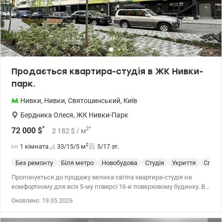
Продається квартира-студія в ЖК Нивки-
парк.
Нивки
,
Нивки
,
Святошинський
,
Київ
Бердника Олеся
,
ЖК Нивки-Парк
*
2
*
72 000
$
2 182
$
/ м
2
1 кімната
33/15/5
м
5/17 эт.
Без ремонту
Біля метро
Новобудова
Студія
Укриття
Спецп
Пропонуеться до продажу велика світла квартира-студія на
комфортному для всіх 5-му поверсі 16-и поверховому будинку. В
квартирі виконана штукатурка стін та стяжка. Встановлені
Оновлено: 19.05.2026
радіатори, засклений балкон великий балкон з панорамними
вікнами. Будинок 10 сдан. ЖК Нивки Парк закрита теріторія,