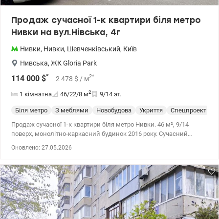
Продаж сучасної 1-к квартири біля метро
Нивки на вул.Нівська, 4г
Нивки
,
Нивки
,
Шевченківський
,
Київ
Нивська
,
ЖК Gloria Park
*
2
*
114 000
$
2 478
$
/ м
2
1 кімнатна
46/22/8
м
9/14 эт.
Біля метро
З меблями
Новобудова
Укриття
Спецпроект
С
Продаж сучасної 1-к квартири біля метро Нивки. 46 м², 9/14
поверх, монолітно-каркасний будинок 2016 року. Сучасний
мінімалістичний ремонт, квартира повністю мебльована та
Оновлено: 27.05.2026
укомплектована технікою. Планування: кухня-вітальня, окрема
спальня, робоче місце, балкон, багато місць для зберігання. У
будинку встановлені сонячні батареї — під час відключень
працюють ліфти, вода та інтернет. Закритий двір, підземний
паркінг, дитячий і спортивний майданчики. Поруч Сільпо та
Парк Нивки. Ідеальний варіант для життя або під оренду. Ціна
114000у.о 0509051192 Альона Valion.ua/1150353