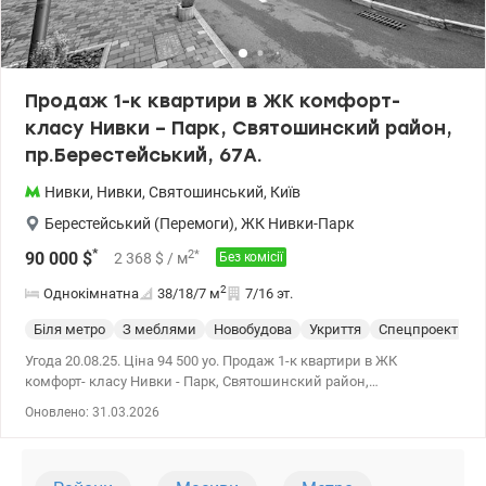
Продаж 1-к квартири в ЖК комфорт-
класу Нивки – Парк, Святошинский район,
пр.Берестейський, 67А.
Нивки
,
Нивки
,
Святошинський
,
Київ
Берестейський (Перемоги)
,
ЖК Нивки-Парк
*
2
*
90 000
$
2 368
$
/ м
Без комісії
2
Однокімнатна
38/18/7
м
7/16 эт.
Біля метро
З меблями
Новобудова
Укриття
Спецпроект
С
Угода 20.08.25. Ціна 94 500 уо. Продаж 1-к квартири в ЖК
комфорт- класу Нивки - Парк, Святошинский район,
пр.Берестейський, 67А. Квартира розташована на комфортному
Оновлено: 31.03.2026
7-му поверсі, вікна у тихий двір. Загальна площа - 38 м2.
Простора кухня-вітальня, окрема спальня кімната, санвузол
суміжний, лоджія засклена. В квартирі зроблений якісний
ремонт. Продаж з меблями та побутовой технікою. Будинок