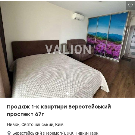
мінеральною ватою, декоративною морозостійкою
штукатуркою. Склопакети двокамерні, вхідні металеві двері,
сталеві радіатори, на підлозі стяжка. Будинок заселений. Своя
котельня, підземний паркінг, фітнес-центр, басейн. У комплексі
знаходиться готель Ibis Вікна виходять у двір, на південний схід
Завдяки близькості до парку та зручного розташування, ви
зможете без проблем насолоджуватися комфортним життям.
Ціна 105 000 у.о. Инна 095 233 13 13 valion.ua/ 929779
Продаж 1-к квартири Берестейський
проспект 67г
Нивки
,
Святошинський
,
Київ
Берестейський (Перемоги)
,
ЖК Нивки-Парк