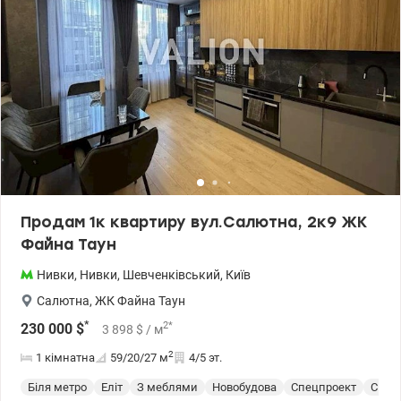
Продам 1к квартиру вул.Салютна, 2к9 ЖК
Файна Таун
Нивки
,
Нивки
,
Шевченківський
,
Київ
Салютна
,
ЖК Файна Таун
*
2
*
230 000
$
3 898
$
/ м
2
1 кімнатна
59/20/27
м
4/5 эт.
Біля метро
Еліт
З меблями
Новобудова
Спецпроект
С ре