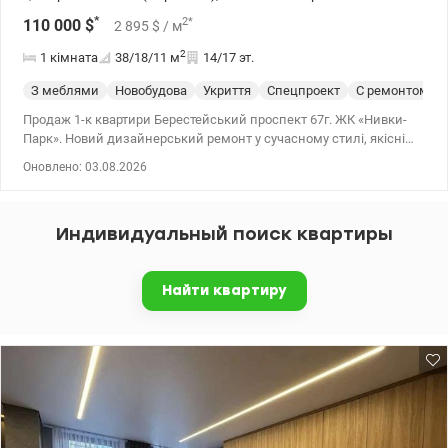
*
2
*
110 000
$
2 895
$
/ м
2
1 кімната
38/18/11
м
14/17 эт.
З меблями
Новобудова
Укриття
Спецпроект
С ремонтом
Продаж 1-к квартири Берестейський проспект 67г. ЖК «Нивки-
Парк». Новий дизайнерський ремонт у сучасному стилі, якісні
меблі під замовлення, вбудована побутова техніка, простора
Оновлено: 03.08.2026
лоджія з краєвидом на місто. Організація простору продумана
до дрібниць, багато місця для зберігання. Розсувна система, що,
в разі потреби, дозволяє розділити приміщення на кухню та
Индивидуальный поиск квартиры
спальню. Якісна побутова техніка. Житловий комплекс має
закриту територію і цілодобову охорону. 044 200 10 80
valion.ua/1139554
Найти квартиру