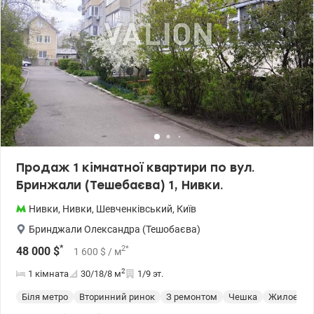
Продаж 1 кімнатної квартири по вул.
Бринжали (Тешебаєва) 1, Нивки.
Нивки
,
Нивки
,
Шевченківський
,
Київ
Бринджали Олександра (Тешобаєва)
*
2
*
48 000
$
1 600
$
/ м
2
1 кімната
30/18/8
м
1/9 эт.
Біля метро
Вторинний ринок
З ремонтом
Чешка
Жилое со