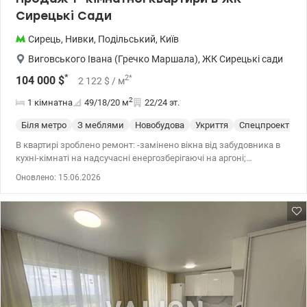
Сирецькі Сади
Сирець
,
Нивки
,
Подільський
,
Київ
Виговського Івана (Гречко Маршала)
,
ЖК Сирецькі сади
*
2
*
104 000
$
2 122
$
/ м
2
1 кімнатна
49/18/20
м
22/24 эт.
Біля метро
З меблями
Новобудова
Укриття
Спецпроект
С
В квартирі зроблено ремонт: -замінено вікна від забудовника в
кухні-кімнаті на надсучасні енергозберігаючі на аргоні;
-зональна електропідлога, з широкими можливостями
Оновлено: 15.06.2026
керування; - тихий та сучасний мультирежимний напольний
радіатор із вентеляційним надувом під панорамне вікно;
-система Аквастоп - надійно контролює та унеможливлює
підтоплення квартири; -якісна сантехника та меблі відомих
виробників. «Сирецькі Сади» — житловий комплекс комфорт-
класу зі своїм унікальним мікрокліматом. Територія комплексу
закрита, під охороною, консьєрж сервіс, магазини, кава, дитячі
майданчики, дитячий садок. Ст.м Сирець 15 хв громадським
транспортом. т.044 200 10 80 Valion.ua/1098769