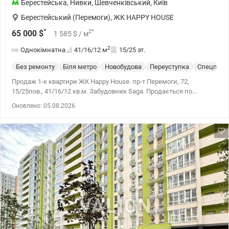
Берестейська
,
Нивки
,
Шевченківський
,
Київ
Берестейський (Перемоги)
,
ЖК HAPPY HOUSE
*
2
*
65 000
$
1 585
$
/ м
2
Однокімнатна
41/16/12
м
15/25 эт.
Без ремонту
Біля метро
Новобудова
Переуступка
Спецпрое
Продаж 1-к квартири ЖК Happy House. пр-т Перемоги, 72,
15/25пов., 41/16/12 кв.м. Забудовник Saga. Продається по
переуступці. Квартира видова. Будинок розташований над
Оновлено: 05.08.2026
Проспектом. У дворі дитячий садок, підземний та наземний
паркінги, цілодобова охорона та відеоспостереження. Поруч
багато шкіл, університет, розвинена транспортна розв'язка. 044
200 10 80 Valion.ua/1038688