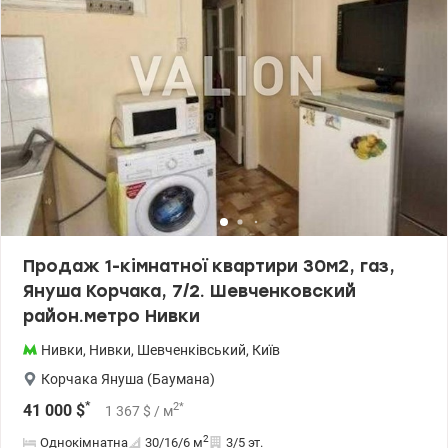
Продаж 1-кімнатної квартири 30м2, газ,
Януша Корчака, 7/2. Шевченковский
район.метро Нивки
Нивки
,
Нивки
,
Шевченківський
,
Київ
Корчака Януша (Баумана)
*
2
*
41 000
$
1 367
$
/ м
2
Однокімнатна
30/16/6
м
3/5 эт.