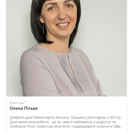
**
Рієлтор
Олена Пітько
Доброго дня! Меня звуть Альона. Працюю ріелтором з 2014 р.
Для мене моя робота - це те, чим я займаюсь з радістю та
любов'ю! Я не перестаю вчитися і підвищувати знання у сфері
нерухомості. Люблю допомагати людям. Зі мною Ви швидко і