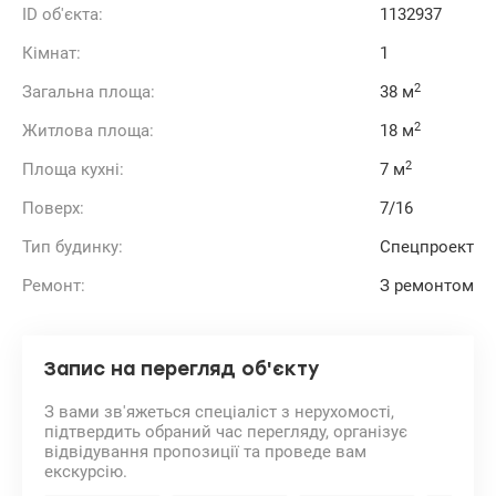
ID об'єкта:
1132937
Кімнат:
1
2
Загальна площа:
38 м
2
Житлова площа:
18 м
2
Площа кухні:
7 м
Поверх:
7/16
Тип будинку:
Спецпроект
Ремонт:
З ремонтом
Запис на перегляд об'єкту
З вами зв'яжеться спеціаліст з нерухомості,
підтвердить обраний час перегляду, організує
відвідування пропозиції та проведе вам
екскурсію.