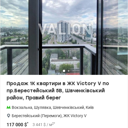
100000у.е. тел. 050-146-45-76 Инна, valion.ua/1153082
Продаж 1К квартири в ЖК Victоry V по
пр.Берестейський 5В, Швченківський
район, Правий берег
Вокзальна
,
Шулявка
,
Шевченківський
,
Київ
Берестейський (Перемоги)
,
ЖК Victory V
*
2
*
117 000
$
3 441
$
/ м