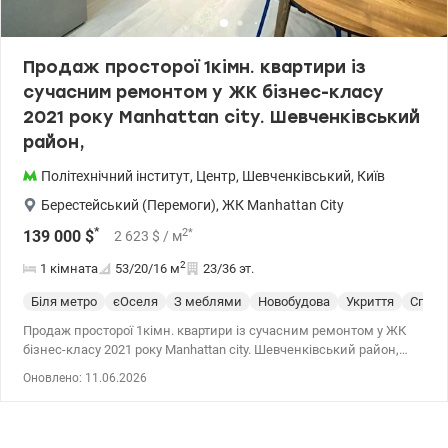
сервіс комплексу: Цілодобова охорона, відеоспостереження та
система електронних перепусток. Презентабельний ресепшн та
консьєрж-сервіс. Наявність багаторівневого паркінгу (є
Продаж просторої 1кімн. квартири із
можливість оренди або купівлі місця за додаткову оплату).
сучасним ремонтом у ЖК бізнес-класу
Документи в повному порядку та готові до швидкої угоди.
Великий досвід допомоги з купівлі квартир за державними
2021 року Manhattan city. Шевченківський
програмами, безготівковий розрахунок: 1) Є-Відновлення,
район,
Сертифікат, 2) Житло для ВПО та військових (постанова 280 та
інші), Молодіжний кредит Телефонуйте та приходьте на
Політехнічний інститут
,
Центр
,
Шевченківський
,
Київ
перегляди. Ціна 117 000 у.о. Комісія 5%. 0968144949 Едуард
valion.ua/1152971
Берестейський (Перемоги)
,
ЖК Manhattan City
*
2
*
139 000
$
2 623
$
/ м
2
1 кімната
53/20/16
м
23/36 эт.
Біля метро
єОселя
З меблями
Новобудова
Укриття
Спецп
Продаж просторої 1кімн. квартири із сучасним ремонтом у ЖК
бізнес-класу 2021 року Manhattan city. Шевченківський район,
проспект Берестейський, 11. Квартира розташована на 23
Оновлено: 11.06.2026
поверсі 36 поверхового будинку. Характеристики: - Планування:
кухня-вітальня, окрема спальня, лоджія, вбиральня, гардероб.
Квартира з якісним сучасним ремонтом, меблями та побутовою
технікою. - загальна площа -53 кв.м.; - житлова кімната – 20 кв. -