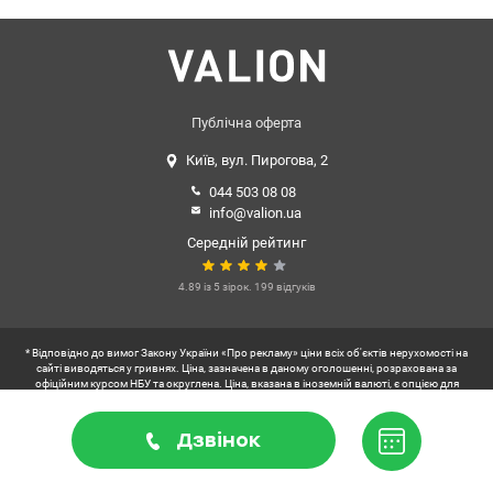
кухня – 16 кв.м.; - Висота стель - 3 метри; - санвузол суміщений; -
Засклена лоджія; - є лічильники води, електроенергії; Manhattan
city. – ЖК бізнес-класу, зі своєю інфраструктурою, парком,
спортивними та дитячими майданчиками на стилобатній
частині ЖК. Зразкова вхідна група, ресепшн, 6 ліфтів, паркінг.
Ціна - 139000 у.о., 0509051192 Альона Valion,ua/1152102
Публічна оферта
Київ, вул. Пирогова, 2
044 503 08 08
info@valion.ua
Середній рейтинг
4.89 із 5 зірок. 199 відгуків
* Відповідно до вимог Закону України «Про рекламу» ціни всіх об'єктів нерухомості на
сайті виводяться у гривнях. Ціна, зазначена в даному оголошенні, розрахована за
офіційним курсом НБУ та округлена. Ціна, вказана в іноземній валюті, є опцією для
зручності користувачів українського сегменту інтернету.
** Користувач коворкінгів VALION
Дзвінок
2026. Всі права захищені.