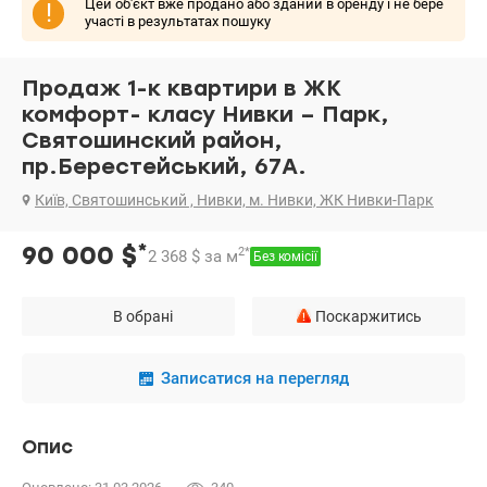
Цей об'єкт вже продано або зданий в оренду і не бере
!
участі в результатах пошуку
Продаж 1-к квартири в ЖК
комфорт- класу Нивки – Парк,
Святошинский район,
пр.Берестейський, 67А.
Київ, Святошинський , Нивки, м. Нивки, ЖК Нивки-Парк
*
90 000
$
2
*
2 368
$
за м
Без комісії
В обрані
Поскаржитись
Записатися на перегляд
Опис