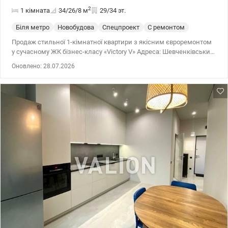
2
1 кімната
34/26/8
м
29/34 эт.
Біля метро
Новобудова
Спецпроект
С ремонтом
Продаж стильної 1-кімнатної квартири з якісним євроремонтом
у сучасному ЖК бізнес-класу «Victоry V» Адреса: Шевченківський
р-н, проспект Берестейський (Перемоги), 5в Квартира повністю
Оновлено: 28.07.2026
готова для затишного життя або під високоліквідний арендний
бізнес (район користується величезним попитом серед
орендарів). Розташування на 29-му поверсі дарує
приголомшливий панорамний краєвид на місто, яким можна
милуватися щодня. Головні переваги квартири: Стан: Виконано
сучасний євроремонт із використанням надійних матеріалів
Параметри: Загальна площа 34 м.кв , знаходиться на 29/34
поверсі. У будинку встановлені швидкісні безшумні ліфти.
Економічність: Невеликі комунальні платежі завдяки
енергоефективності будинку та індивідуальним лічильникам на
опалення, воду та світло. Інфраструктура та локація (Центр
міста): Транспортний вузол: Дуже зручна транспортна розв'язка.
До станції метро «Вокзальна» 9 хвилин пішки, до метро
«Політехнічний інститут» 10 хвилин. До самого серця Києва
(Хрещатик, Бессарабський ринок) всього 2.8 км. Комфорт: У
пішій доступності розташований ТРЦ «Україна», супермаркети,
фітнес-клуби, кінотеатр та безліч ресторанів і кафе. Безпека та