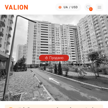
UA
/
USD
0
Продано