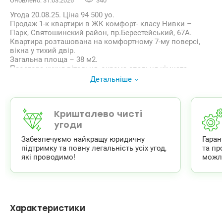
Оновлено: 31.03.2026
340
Угода 20.08.25. Ціна 94 500 уо.
Продаж 1-к квартири в ЖК комфорт- класу Нивки –
Парк, Святошинский район, пр.Берестейський, 67А.
Квартира розташована на комфортному 7-му поверсі,
вікна у тихий двір.
Загальна площа – 38 м2.
Простора кухня-вітальня, окрема спальня кімната,
санвузол суміжний, лоджія засклена. В квартирі
Детальніше
зроблений якісний ремонт. Продаж з меблями та
побутовой технікою.
Будинок розташований за 5 хвилин від станції метро
Нивки. До центру на авто- хв 10.
Кришталево чисті
Сам комплекс має розвинену інфраструктуру, необхідну
угоди
для комфортного проживання. На території ЖК
Забезпечуємо найкращу юридичну
Гара
магазини, стоматологія, супермаркети, приватна школа і
підтримку та повну легальність усіх угод,
та пр
садочок. Закрита територія, цілодобова охорона,
які проводимо!
можл
відеоспостереження, а також підземний паркінг.
Поруч з будинком знаходиться парк.
Документи: право власності більше 3 років, один
власник.
Valion/1132937
Характеристики