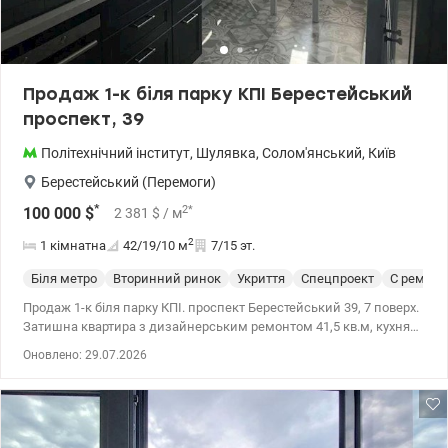
Сирецький Гай, Парк ім. Пушкіна Ціна 65000 у.о. 0991932390 Юлія
valion.ua/1153430
Продаж 1-к біля парку КПІ Берестейський
проспект, 39
Політехнічний інститут
,
Шулявка
,
Солом'янський
,
Київ
Берестейський (Перемоги)
*
2
*
100 000
$
2 381
$
/ м
2
1 кімнатна
42/19/10
м
7/15 эт.
Біля метро
Вторинний ринок
Укриття
Спецпроект
С ремон
Продаж 1-к біля парку КПІ. проспект Берестейський 39, 7 поверх.
Затишна квартира з дизайнерським ремонтом 41,5 кв.м, кухня
10, кімната 19 кв.м з виходом на лоджию, санвузол з ванною,
Оновлено: 29.07.2026
велика лоджія з гардеробом. Є вся необхідна техніка, фільтр для
води, охоронна система. Панорамні вікна. Поруч вся необхідна
інфраструктура, два парки. супермаркет Сильпо, ТРЦ Смарт
плаза, Спортлайф Отличная транспортная развязка, метро
Шулявское и Политехнический институт 10 минут пешком Цена