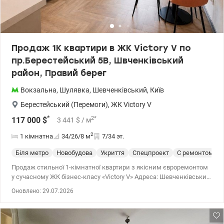
Продаж 1К квартири в ЖК Victоry V по
пр.Берестейський 5В, Швченківський
район, Правий берег
Вокзальна
,
Шулявка
,
Шевченківський
,
Київ
Берестейський (Перемоги)
,
ЖК Victory V
*
2
*
117 000
$
3 441
$
/ м
2
1 кімнатна
34/26/8
м
7/34 эт.
Біля метро
Новобудова
Укриття
Спецпроект
С ремонтом
Продаж стильної 1-кімнатної квартири з якісним євроремонтом
у сучасному ЖК бізнес-класу «Victоry V» Адреса: Шевченківський
р-н, проспект Берестейський (Перемоги), 5в Квартира повністю
Оновлено: 29.07.2026
готова для затишного життя або під високоліквідний арендний
бізнес (район користується величезним попитом серед
орендарів). Розташування на 7-му поверсі . Головні переваги