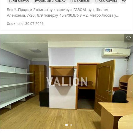
Біля метро
Вторинний ринок
З меблями
З ремонтом
Укрит
Без %.Продам 2 кімнатну квартиру з ГАЗОМ, вул. Шолом-
Алейхема, 7/20., 8/9 поверху, 45,9/30,8/6,8 м2. Метро Лісова у
пішій доступності 15 хвилин. Квартира з частковими меблями.
Оновлено: 30.07.2026
Затишна та простора. Парадне в чудовому стані, тамбур, ліфт.
Зручна транспортна розв'язка. Хороша та розвинена
інфраструктура все поруч у пішій доступності. Ціна 65000 у.о.
Оксана Фурс,.067 724 12 86, valion.ua/1151727