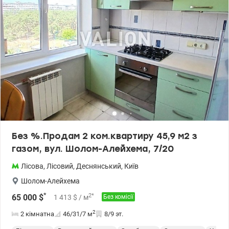
Без %.Продам 2 ком.квартиру 45,9 м2 з
газом, вул. Шолом-Алейхема, 7/20
Лісова
,
Лісовий
,
Деснянський
,
Київ
Шолом-Алейхема
*
2
*
65 000
$
1 413
$
/ м
Без комісії
2
2 кімнатна
46/31/7
м
8/9 эт.