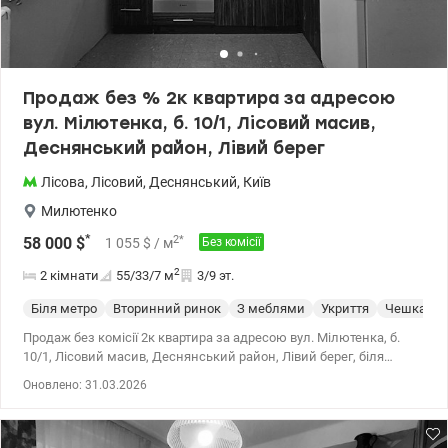
Продаж без % 2к квартира за адресою
вул. Мілютенка, б. 10/1, Лісовий масив,
Деснянський район, Лівий берег
Лісова
,
Лісовий
,
Деснянський
,
Київ
Милютенко
*
2
*
58 000
$
1 055
$
/ м
Без комісії
2
2 кімнати
55/33/7
м
3/9 эт.
Біля метро
Вторинний ринок
З меблями
Укриття
Чешка
Продаж без комісії 2к квартира за адресою вул. Мілютенка, б.
10/1, Лісовий масив, Деснянський район, Лівий берег, біля
метро Лісова, Чернігівська. Загальна площа 54,8 м2, житлова
Оновлено: 31.03.2026
33,3 м2, кухня 7,3 м2. Квартира знаходиться на 3-му поверсі 9-ти
поверхового будинку. В квартирі планування роздільне,
двостороннє, санвузол роздільний. З ремонтом. Стан