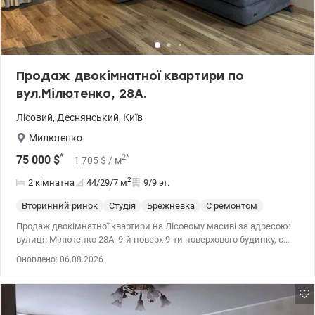
Продаж двокімнатної квартири по
вул.Мілютенко, 28А.
Лісовий
,
Деснянський
,
Київ
Милютенко
*
2
*
75 000
$
1 705
$
/ м
2
2 кімнатна
44/29/7
м
9/9 эт.
Вторинний ринок
Студія
Брежневка
С ремонтом
Продаж двокімнатної квартири на Лісовому масиві за адресою:
вулиця Мілютенко 28А. 9-й поверх 9-ти поверхового будинку, є
техповерх. Площа: 43.5/28.7/6.9 кв.м. Квартира з ремонтом, два
Оновлено: 06.08.2026
кондиціонера Daikin, утеплена, на підлозі ламінат, двотарифний
електролічильник. Вікна металопластикові, покриті
бронеплівкою, балкон також металопластиковий. Кухня студія,
техніка Bosch, Miele. Два місця на парковці поряд. Поряд з