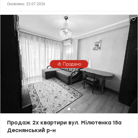
поверхового цегляного будинку. Загальна площа – 46 кв.м,
Оновлено: 23.07.2026
житлова – 28 кв.м., кухня 7 кв.м, санвузол суміснний Квартира в
житловому стані, з необхідною для проживання меблями та
технікою, що залишається новим власникам. Ліфт. Будинок
навпроти лісу Розвинена інфраструктура: садки, школи, дитячі
майданчики, магазини, кав'ярні, пошта. Зручна транспортна
розв'язка до метро Лісова - 15 хвилин на автобусі
Продано
Продаж 2х квартири вул. Мілютенка 15а
Деснянський р-н