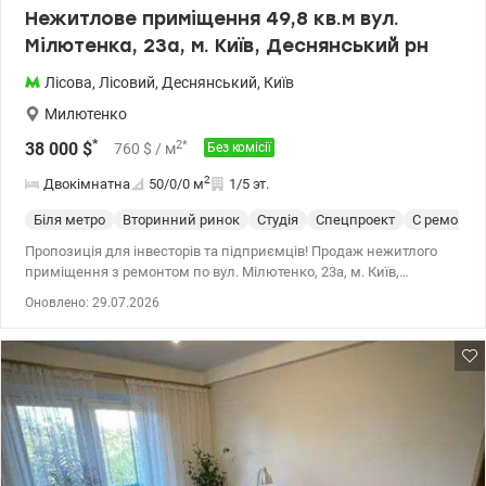
Нежитлове приміщення 49,8 кв.м вул.
Мілютенка, 23а, м. Київ, Деснянський рн
Лісова
,
Лісовий
,
Деснянський
,
Київ
Милютенко
*
2
*
38 000
$
760
$
/ м
Без комісії
2
Двокімнатна
50/0/0
м
1/5 эт.
Біля метро
Вторинний ринок
Студія
Спецпроект
С ремонто
Пропозиція для інвесторів та підприємців! Продаж нежитлого
приміщення з ремонтом по вул. Мілютенко, 23а, м. Київ,
Деснянський район, Лісовий масив. Рік побудови 1968 На 1-му
Оновлено: 29.07.2026
поверсі 5-ти поверхового цегляного будинку. Загальна площа -
49,8 кв.м Право власності - 2018 року. Опалення,
водопостачання, каналізація – централізоване. Потужність
електропостачання - 10,0 кВт Просторі приміщення з великими
вікнами, є кондиціонер! Сумісний санвузол. Асфальтований
під'їзд, парковка, що робить її ідеальним місцем для розвитку
бізнесу. Чудова пропозиція під аптеку, реабілітаційний центр,
офісні приміщення, майстерню, студію манікюру, грумінг, під
склад-магазин, тощо… Зручне транспортне сполучення –поруч