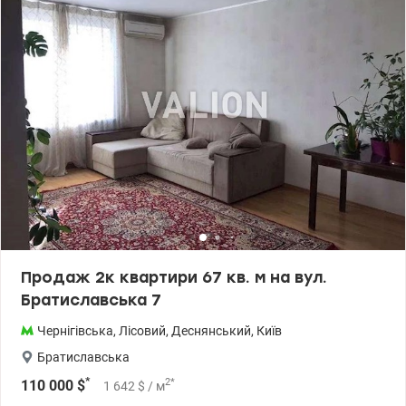
будинком: школа, дитячий садок, магазини. Метро Лісова 15
хвилин. 044 200 10 80 valion.ua/1095047
Продаж 2к квартири 67 кв. м на вул.
Братиславська 7
Чернігівська
,
Лісовий
,
Деснянський
,
Київ
Братиславська
*
2
*
110 000
$
1 642
$
/ м