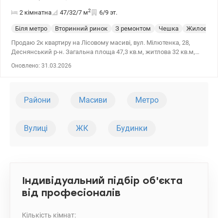
2
2 кімнатна
47/32/7
м
6/9 эт.
Біля метро
Вторинний ринок
З ремонтом
Чешка
Жилое со
Продаю 2к квартиру на Лісовому масиві, вул. Мілютенка, 28,
Деснянський р-н. Загальна площа 47,3 кв.м, житлова 32 кв.м,
кухня 6.9 кв.м, 6 поверх/9 поверхового будинку. У квартирі
Оновлено: 31.03.2026
зроблено частковий ремонт, укомплектована вбудованою
кухнею. Квартира дуже тепла, затишне зелене подвір'я. Поруч
школи, магазини, дитячі садки, супермаркети. Зручна
транспортна розв'язка. Метро Лісова 15 хвилин пішки. Ціна
Райони
Масиви
Метро
48000 у. е. торг на місці. 067 922 12 04, 063 485 02 70 Ольга
valion.ua/1083238
Вулиці
ЖК
Будинки
Індивідуальний підбір об'єкта
від професіоналів
Кількість кімнат: