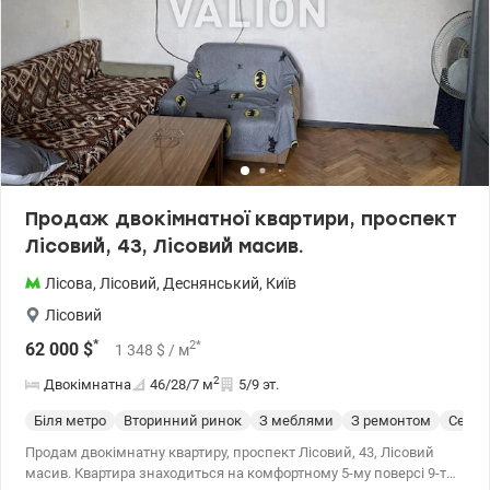
розкоші, яка чекає саме на вас. Тел.(044) 200-10-80
valion.ua/1090304
Продаж двокімнатної квартири, проспект
Лісовий, 43, Лісовий масив.
Лісова
,
Лісовий
,
Деснянський
,
Київ
Лісовий
*
2
*
62 000
$
1 348
$
/ м
2
Двокімнатна
46/28/7
м
5/9 эт.
Біля метро
Вторинний ринок
З меблями
З ремонтом
Cерия
Продам двокімнатну квартиру, проспект Лісовий, 43, Лісовий
масив. Квартира знаходиться на комфортному 5-му поверсі 9-ти