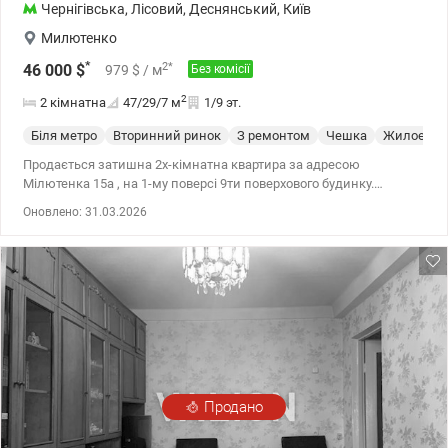
Чернігівська
,
Лісовий
,
Деснянський
,
Київ
Милютенко
*
2
*
46 000
$
979
$
/ м
Без комісії
2
2 кімнатна
47/29/7
м
1/9 эт.
Біля метро
Вторинний ринок
З ремонтом
Чешка
Жилое со
Продається затишна 2х-кімнатна квартира за адресою
Мілютенка 15а , на 1-му поверсі 9ти поверхового будинку.
Загальна площа — 47 м², житлова — 29.3м², кухня 6,9м2.
Оновлено: 31.03.2026
Квартира в гарному жилому стані. Дуже тепла. Газова плита. У
квартирі є електричний бойлер, холодильник, пральна машина.
Балкон засклений. Вікна у двір. У дворі достатньо місць для
паркування. Поруч ринок Юність, лікарня, супермаркети, школи,
дитячі садочки. До метро Чернігівська 5хвилин на транспорті,
або 25 хвилин пішки.
Продано