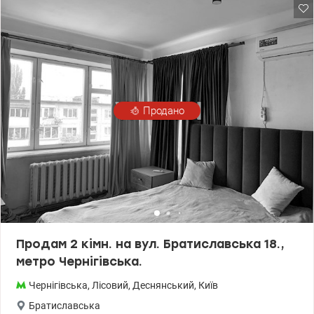
готова для проживання. Лісовий масив, метро Лісова 20 хвилин
пішки, інфраструктура - дитячі садки, школи, супермаркети,
ринок, тощо. По документах квартира у власності більше 3-х
років, один власник, буде присутній на угоді особисто,
зареєстровані відсутні. Ціна 41 500 у.о. Тел. 067 445 26 27 Євгенія
valion.ua/1123397
Продано
Продам 2 кімн. на вул. Братиславська 18.,
метро Чернігівська.
Чернігівська
,
Лісовий
,
Деснянський
,
Київ
Братиславська