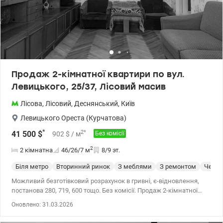
Продаж 2-кімнатної квартири по вул.
Левицького, 25/37, Лісовий масив
Лісова
,
Лісовий
,
Деснянський
,
Київ
Левицького Ореста (Курчатова)
*
2
*
41 500
$
902
$
/ м
Без комісії
2
2 кімнатна
46/26/7
м
8/9 эт.
Біля метро
Вторинний ринок
З меблями
З ремонтом
Чешк
Можливий безготівковий розрахунок в гривні, є-відновлення,
постанова 280, 719, 600 тощо. Без комісії. Продаж 2-кімнатної
квартири по вул. Левицького, 25/37, Лісовий масив. Площа – 46,1
Оновлено: 31.03.2026
кв.м, житлова - 25,5 кв.м, кухня - 6,8 кв. м, поверх 8/9. Чеський
проект. Квартира тепла, в гарному стані з меблями, вільна і