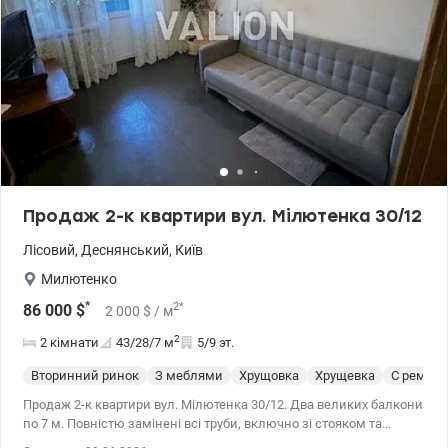
супермаркети «Новус», «АТБ», «Епіцентр», ринок «Юність»,
житловий масив, зупинки громадського транспорту.
Запрошуємо вас на перегляд, щоб особисто оцінити всі переваги
цієї нерухомості. За більш детальною інформацією звертайтесь
за телефоном. Надаємо допомогу та підтримку на всіх етапах
угоди. Ціна: 38000 у.о. Без комісії для покупця! +38 050 355 37 46
Катерина valion.ua/1137493
Продаж 2-к квартири вул. Мілютенка 30/12
Лісовий
,
Деснянський
,
Київ
Милютенко
*
2
*
86 000
$
2 000
$
/ м
2
2 кімнати
43/28/7
м
5/9 эт.
Вторинний ринок
З меблями
Хрущовка
Хрущевка
С ремон
Продаж 2-к квартири вул. Мілютенка 30/12. Два великих балкони
по 7 м. Повністю замінені всі труби, включно зі стояком та
каналізаціэю. Встановлений бойлер. Кухня, ванна та санвузол