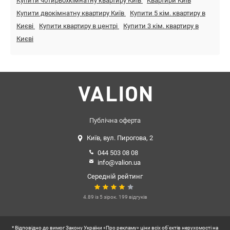
Купити чотирьохкімнатну квартиру Київ
Квартири Київ
Купити двокімнатну квартиру Київ
Купити 5 кім. квартиру в
Києві
Купити квартиру в центрі
Купити 3 кім. квартиру в
Києві
Публічна оферта
Київ, вул. Пирогова, 2
044 503 08 08
info@valion.ua
Середній рейтинг
4.89 із 5 зірок. 199 відгуків
* Відповідно до вимог Закону України «Про рекламу» ціни всіх об'єктів нерухомості на