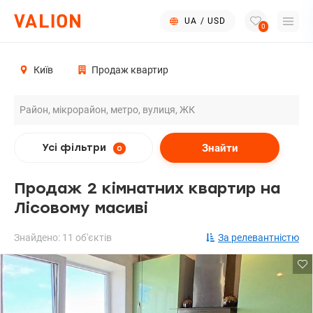
UA
/
USD
0
Київ
Продаж квартир
Знайти
Усі фільтри
0
Продаж 2 кімнатних квартир на
Лісовому масиві
Знайдено: 11 об'єктів
За релевантністю