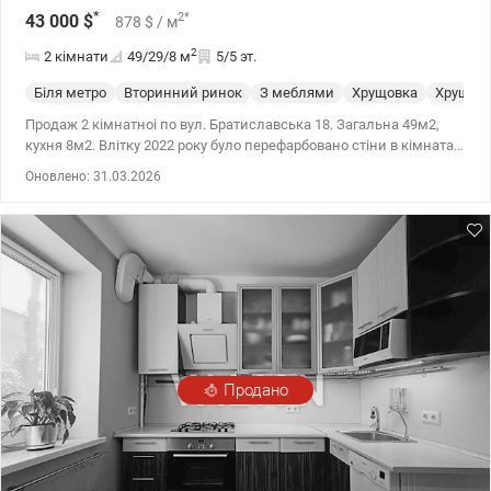
*
2
*
43 000
$
878
$
/ м
2
2 кімнати
49/29/8
м
5/5 эт.
Біля метро
Вторинний ринок
З меблями
Хрущовка
Хрущев
Продаж 2 кімнатноі по вул. Братиславська 18. Загальна 49м2,
кухня 8м2. Влітку 2022 року було перефарбовано стіни в кімнатах
та замінено меблі. Продається з меблями та технікою. Є дві
Оновлено: 31.03.2026
великі шафи-купе. У квартирі встановлений фільтр для питної
води. До метро Чернігівська 12 хвилин пішки. У дворі завжди є
паркомісця. У цьому будинку є продуктовий магазин. У квартирі
встановлений фільтр для питної води. valion.ua/112146
Продано