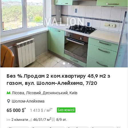
Без %.Продам 2 ком.квартиру 45,9 м2 з
газом, вул. Шолом-Алейхема, 7/20
Лісова
,
Лісовий
,
Деснянський
,
Київ
Шолом-Алейхема
*
2
*
65 000
$
1 413
$
/ м
Без комісії
2
2 кімнати
46/31/7
м
8/9 эт.