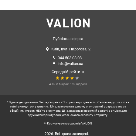
Публічна оферта
Київ, вул. Пирогова, 2
044 503 08 08
info@valion.ua
Середній рейтинг
4.89 із 5 зірок. 199 відгуків
* Відповідно до вимог Закону України «Про рекламу» ціни всіх об'єктів нерухомості на
сайті виводяться у гривнях. Ціна, зазначена в даному оголошенні, розрахована за
офіційним курсом НБУ та округлена. Ціна, вказана в іноземній валюті, є опцією для
зручності користувачів українського сегменту інтернету.
** Користувач коворкінгів VALION
2026. Всі права захищені.