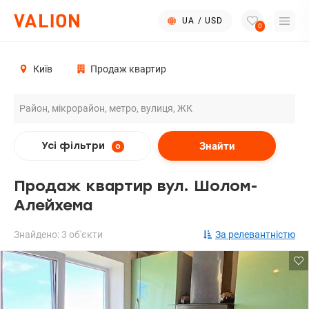
UA
/
USD
0
Київ
Продаж квартир
Знайти
Усі фільтри
0
Продаж квартир вул. Шолом-
Алейхема
Знайдено: 3 об'єкти
За релевантністю