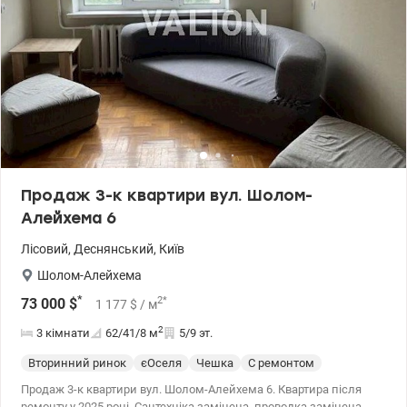
Продаж 3-к квартири вул. Шолом-
Алейхема 6
Лісовий
,
Деснянський
,
Київ
Шолом-Алейхема
*
2
*
73 000
$
1 177
$
/ м
2
3 кімнати
62/41/8
м
5/9 эт.
Вторинний ринок
єОселя
Чешка
С ремонтом
Продаж 3-к квартири вул. Шолом-Алейхема 6. Квартира після
ремонту у 2025 році. Сантехніка замінена, проводка замінена.