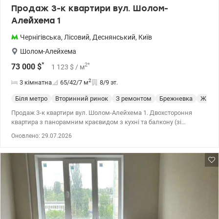
Продаж 3-к квартири вул. Шолом-
Алейхема 1
Чернігівська
,
Лісовий
,
Деснянський
,
Київ
Шолом-Алейхема
*
2
*
73 000
$
1 123
$
/ м
2
3 кімнатна
65/42/7
м
8/9 эт.
Біля метро
Вторинний ринок
З ремонтом
Брежневка
Жилое
Продаж 3-к квартири вул. Шолом-Алейхема 1. Двохстороння
квартира з панорамним краєвидом з кухні та балкону (зі
сторони двору). В квартирі металопластикові вікна (окрім однієї
Оновлено: 29.07.2026
кімнати), засклений балкон. До метро Чернігівська 15хв. пішки
(парк Кіото), до метро Лісова та Дарниця 10хв. міським
транспортом. 044 200 10 80 valion.ua/1151967