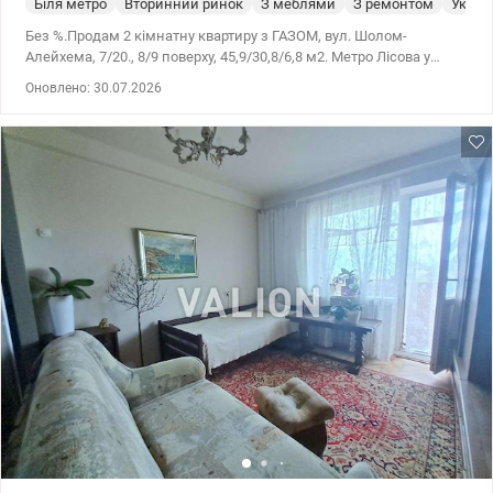
Біля метро
Вторинний ринок
З меблями
З ремонтом
Укрит
Без %.Продам 2 кімнатну квартиру з ГАЗОМ, вул. Шолом-
Алейхема, 7/20., 8/9 поверху, 45,9/30,8/6,8 м2. Метро Лісова у
пішій доступності 15 хвилин. Квартира з частковими меблями.
Оновлено: 30.07.2026
Затишна та простора. Парадне в чудовому стані, тамбур, ліфт.
Зручна транспортна розв'язка. Хороша та розвинена
інфраструктура все поруч у пішій доступності. Ціна 65000 у.о.
Оксана Фурс,.067 724 12 86, valion.ua/1151727