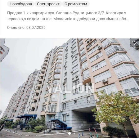
Новобудова
Спецпроект
С ремонтом
Продаж 1-к квартири вул. Степана Рудницького 3/7. Квартира з
терасою,з видом на ліс. Можливість добудови двох кімнат або
критої тераси. 044 200 10 80 valion.ua/1152996
Оновлено: 08.07.2026