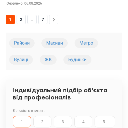
станцій Васильківська або Виставковий центр всього 10-15
Оновлено: 06.08.2026
хвилин. 044 200 10 80 valion.ua/1152021
1
2
…
7
Райони
Масиви
Метро
Вулиці
ЖК
Будинки
Індивідуальний підбір об'єкта
від професіоналів
Кількість кімнат:
1
2
3
4
5+