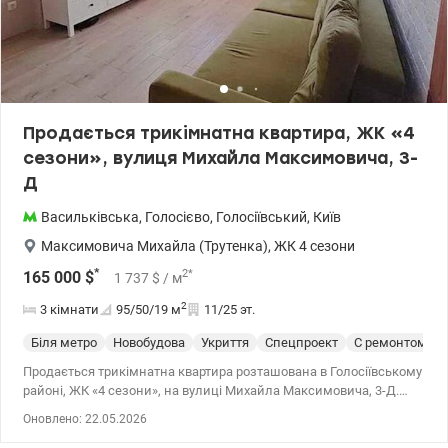
іподром, Льодовий стадіон, ТРЦ «Республіка», найбільший в
Україні спортивний клуб з басейнами «Sport-Life». Розглядаємо
продаж за державними програмами. Телефонуйте. Завжди рада
допомогти. Ціна 80 000 у.о., 0639593756 Ірина valion.ua/1148161
Продається трикімнатна квартира, ЖК «4
сезони», вулиця Михайла Максимовича, 3-
Д
Васильківська
,
Голосієво
,
Голосіївський
,
Київ
Максимовича Михайла (Трутенка)
,
ЖК 4 сезони
*
2
*
165 000
$
1 737
$
/ м
2
3 кімнати
95/50/19
м
11/25 эт.
Біля метро
Новобудова
Укриття
Спецпроект
С ремонтом
Продається трикімнатна квартира розташована в Голосіївському
районі, ЖК «4 сезони», на вулиці Михайла Максимовича, 3-Д.
Квартира видова з дизайнерським ремонтом загальною
Оновлено: 22.05.2026
площею 95,0 кв.м. знаходиться на 11-му поверсі 25-поверхового
будинку. Кухня 18,9 кв.м. - справжнє серце квартири, де є місце і