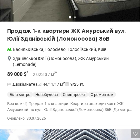
інфраструктури. На території облаштовано зелені зони. В будинку
розміщені супермаркет «Сільпо», кав’ярня, салон краси,
барбершоп, грумінг-салон. Поблизу розташований найбільший в
Україні фітне-клуб з басейнами Sport Life. Поруч знаходяться
зупинки тролейбусів, автобусів, маршрутних таксі. До метро
Продаж 1-к квартири ЖК Амурський вул.
Васильківська 15 хвилин пішки. Документи готові. Телефонуйте.
Юлії Зданівській (Ломоносова) 36В
Завжди рада допомогти. Ціна 130000 у.о., 0639593756 Ірина
valion.ua/1145394
Васильківська
,
Голосієво
,
Голосіївський
,
Київ
Зданівської Юлії (Ломоносова)
,
ЖК Амурський
(Lemonade)
*
2
*
89 000
$
2 023
$
/ м
2
Двокімнатна
44/11/17
м
9/25 эт.
Біля метро
Новобудова
Спецпроект
С ремонтом
Без комісї, Продаж 1-к квартири. Квартира знаходиться в ЖК
Амурський по вул. Юлії Здановської (Ломоносова) 36В. До метро
Васильківська або Виставковий Центр 10-15 хв пішки. В підʼїзді
Оновлено: 30.07.2026
консьєрж, 2 пасажирські і один грузовий ліфт. 9 поверх, площа
квартири 44метрів. 1 повноцінна кімната, інша типу студії.
Лічильники на воду, електрику і опалення Анастасія 0932311808
Valion.ua/1139744 Ціна 89000 у.о