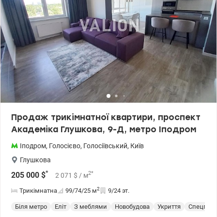
військових (постанова 280 , 719, держмолодь кредит та інші )
Ціна 95000 у.о. Комісія агенції 5% Віктор 0935705384
valion.ua/1151658
Продаж трикімнатної квартири, проспект
Академіка Глушкова, 9-Д, метро Іподром
Іподром
,
Голосієво
,
Голосіївський
,
Київ
Глушкова
*
2
*
205 000
$
2 071
$
/ м
2
Трикімнатна
99/74/25
м
9/24 эт.
Біля метро
Еліт
З меблями
Новобудова
Укриття
Спецпрое