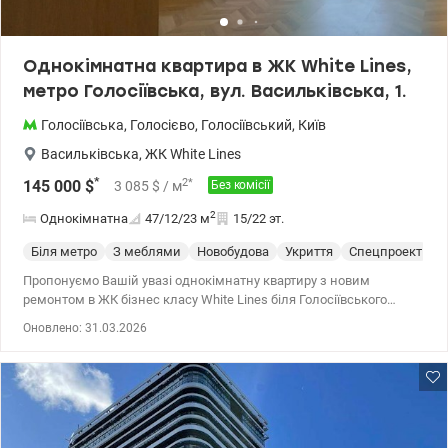
Однокімнатна квартира в ЖК White Lines,
метро Голосіївська, вул. Васильківська, 1.
Голосіївська
,
Голосієво
,
Голосіївський
,
Київ
Васильківська
,
ЖК White Lines
*
2
*
145 000
$
3 085
$
/ м
Без комісії
2
Однокімнатна
47/12/23
м
15/22 эт.
Біля метро
З меблями
Новобудова
Укриття
Спецпроект
С
Пропонуємо Вашій увазі однокімнатну квартиру з новим
ремонтом в ЖК бізнес класу White Lines біля Голосіївського
парку. ЖК має внутрішній закритий двір та торгово-
Оновлено: 31.03.2026
розважальний центр з власними фітнес-клубом і басейном-
хвилинка на ліфті — і Ви на тренуванні. А також з кінотеатром,
ресторанами, супермаркетом, бутіками та дитячим садочком,
що дозволяє раціонально використовувати час. Дах стилобатної
частини White Lines — це власний парк розміром 1 гектар з
дитячим та спортивним майданчиками, місцями для