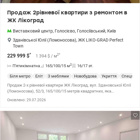
Продаж 2рівневої квартири з ремонтом в
ЖК Лікоград
Виставковий центр
,
Голосієво
,
Голосіївський
,
Київ
Зданівської Юлії (Ломоносова)
,
ЖК LIKO-GRAD Perfect
Town
*
2
*
229 999
$
1 394
$
/ м
2
П'ятикімнатна
165/100/15
м
16/17 эт.
Біля метро
Еліт
З меблями
Новобудова
Укриття
Спецпрое
Продаж 2-х рівневої квартири ЖК Лікоград, вул. Здановської Юлії
(Ломоносова), 52/3, 165/100/15 метрів квадратних, яка
розташовується на 16-17 поверсі. Квартира продається з
Оновлено: 29.07.2026
меблями та технікою. У квартирі ніхто не жив після ремонту.
Добре розвинена інфраструктура та зручне розташування, в
пішій доступності від ВДНГ. Також поряд розташовані ТРЦ
Республіка, Епіцентр, Метро, ​​ТЦ Магеллан. Ціна 229999 у.о.
Оксана 0677241286, valion.ua/1039332