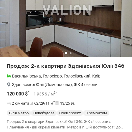
Продаж 2-к квартири Зданівської Юлії 34б
Васильківська
,
Голосієво
,
Голосіївський
,
Київ
Зданівської Юлії (Ломоносова)
,
ЖК 4 сезони
*
2
*
120 000
$
1 935
$
/ м
2
2 кімнати
62/29/11
м
13/25 эт.
Біля метро
Новобудова
Спецпроект
С ремонтом
Продаж 2-к квартири Зданівської Юлії 34б. ЖК «4 сезони».
Планування - дві окремі кімнати. Метро в пішій доступності: до