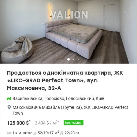
Продається однокімнатна квартира, ЖК
«LIKO-GRAD Perfect Town», вул.
Максимовича, 32-А
Васильківська
,
Голосієво
,
Голосіївський
,
Київ
Максимовича Михайла (Трутенка)
,
ЖК LIKO-GRAD Perfect
Town
*
2
*
125 000
$
2 404
$
/ м
Без комісії
2
1 кімнатна
52/19/17
м
22/23 эт.