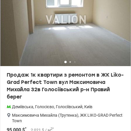
Ціна 80000 у.о. Комісія агенства 5% Віктор 0935705384
valion.ua/1154672
Продаж 1к квартири з ремонтом в ЖК Liko-
Grad Perfect Town вул Максимовича
Михайла 32в Голосіївський р-н Правий
берег
Деміївська
,
Голосієво
,
Голосіївський
,
Київ
Максимовича Михайла (Трутенка)
,
ЖК LIKO-GRAD Perfect
Town
*
2
*
95 000
$
2 021
$
/ м