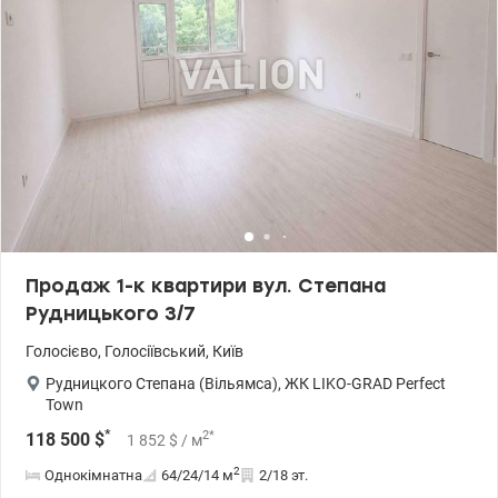
Продаж 1-к квартири вул. Степана
Рудницького 3/7
Голосієво
,
Голосіївський
,
Київ
Рудницкого Степана (Вільямса)
,
ЖК LIKO-GRAD Perfect
Town
*
2
*
118 500
$
1 852
$
/ м
2
Однокімнатна
64/24/14
м
2/18 эт.