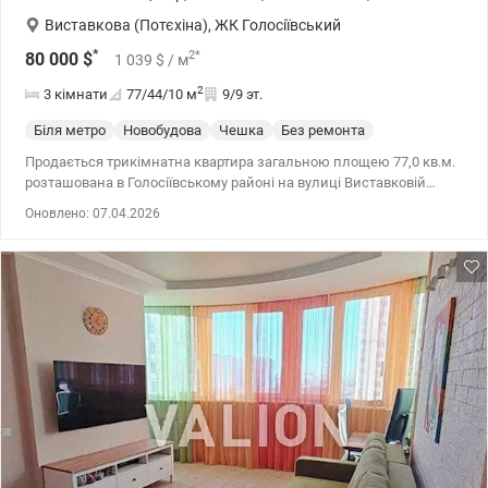
000 у.о., 0639593756 Ірина Киричук, valion.ua/1148623
Виставкова (Потєхіна)
,
ЖК Голосіївський
*
2
*
80 000
$
1 039
$
/ м
2
3 кімнати
77/44/10
м
9/9 эт.
Біля метро
Новобудова
Чешка
Без ремонта
Продається трикімнатна квартира загальною площею 77,0 кв.м.
розташована в Голосіївському районі на вулиці Виставковій
(Потєхіна), 12. Світла та простора квартира знаходиться на 9
Оновлено: 07.04.2026
поверсі 9-поверхового цегляного будинку. Зверху є технічний
поверх. Квартира потребує ремонту. Планування: 3 кімнати,
кухня, комора, роздільний санвузол, два балкони та лоджія.
Висота стелі – 2,65 м. Проведений газ, інтернет. Чудове
розташування - біля Національного університету біоресурсів і
природокористування України з власним ботанічним садом,
парком та бюветом. Навпроти – вхід у Національний природний
парк «Голосіївський». Поруч знаходяться «ЕКОМАРКЕТ», зупинки
тролейбусів, автобусів, маршрутних таксі, аптеки, пошта, банки
та інші об’єкти соціальної інфраструктури. Найближче метро –
Виставковий центр за 3 зупинки на громадському транспорті.
Також за декілька зупинок розташовані ВДНГ (Національний
комплекс «Експоцентр України»), ТРЦ «Магелан», Київський