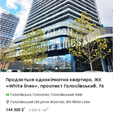
Продається однокімнатна квартира, ЖК
«White lines», проспект Голосіївський, 76
Голосіївська
,
Голосієво
,
Голосіївський
,
Київ
Голосіївський (40-річчя Жовтня)
,
ЖК White Lines
*
2
*
144 300
$
3 006
$
/ м