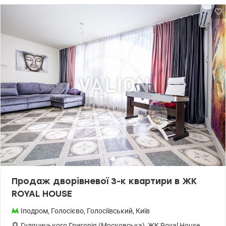
автономне (в будинку) - відкрита територія - гостьовий паркінг -
без світла працює ліфт, опалення та водопостачання (інвертори
та генератор) Інфраструктура: Це інвестиція в район, де не
потрібно витрачати час на затори, щоб відвести дитину в сад,
купити продукти чи погуляти в парку. Усе, що потрібно для
сучасного та щасливого життя, знаходиться в радіусі 10 хвилин
навколо будинку. - до метро Іподром 10 хвилин пішки - поруч
дитячі садочки, школи, медичні центри, ТРЦ, супермаркети,
ресторани, Sport Life, ВДНГ, Голосіївський ліс. Телефонуйте для
запису на перегляд. Ціна 70000 у.о. 0937470721 Наталя
valion.ua/1149880
Продаж дворівневої 3-к квартири в ЖК
ROYAL HOUSE
Іподром
,
Голосієво
,
Голосіївський
,
Київ
Гуляницького Григорія (Московська)
,
ЖК Royal House