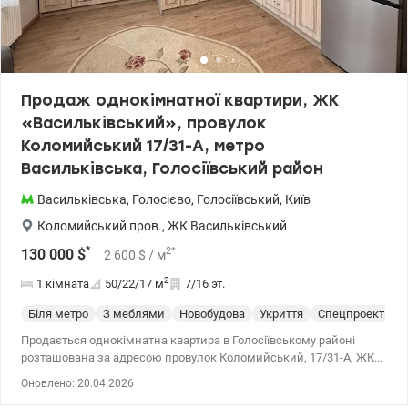
музична, кінна спортивна школа, ресторан Чорноморка та ін.
Поруч ЖК Венеція та ЖК Лікоград. Хочемо продати швидко.
Звертайтесь. Ціна 175000 у.o. 0953570166, 0982402742, Наталія
Рибалко valion.ua/1149334
Продаж однокімнатної квартири, ЖК
«Васильківський», провулок
Коломийський 17/31-А, метро
Васильківська, Голосіївський район
Васильківська
,
Голосієво
,
Голосіївський
,
Київ
Коломийський пров.
,
ЖК Васильківський
*
2
*
130 000
$
2 600
$
/ м
2
1 кімната
50/22/17
м
7/16 эт.
Біля метро
З меблями
Новобудова
Укриття
Спецпроект
С
Продається однокімнатна квартира в Голосіївському районі
розташована за адресою провулок Коломийський, 17/31-А, ЖК
«Васильківський». Квартира з єврорементом знаходиться на
Оновлено: 20.04.2026
7/16 поверсі, цегляного будинку. Загальна площа 50,0 кв.м.: