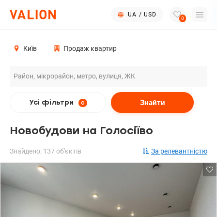
UA
/
USD
0
Київ
Продаж квартир
Знайти
Усі фільтри
0
Новобудови на Голосіїво
Знайдено: 137 об'єктів
За релевантністю