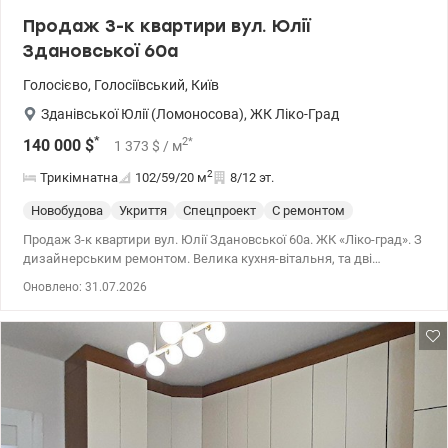
Продаж 3-к квартири вул. Юлії
Здановської 60а
Голосієво
,
Голосіївський
,
Київ
Зданівської Юлії (Ломоносова)
,
ЖК Ліко-Град
*
2
*
140 000
$
1 373
$
/ м
2
Трикімнатна
102/59/20
м
8/12 эт.
Новобудова
Укриття
Спецпроект
С ремонтом
Продаж 3-к квартири вул. Юлії Здановської 60а. ЖК «Ліко-град». З
дизайнерським ремонтом. Велика кухня-вітальня, та дві
окремих спальні. Дуже зручне розташування, до метро 10хв
Оновлено: 31.07.2026
пішки. Максимально розвинена інфраструктура. 044 200 10 80
valion.ua/1152334