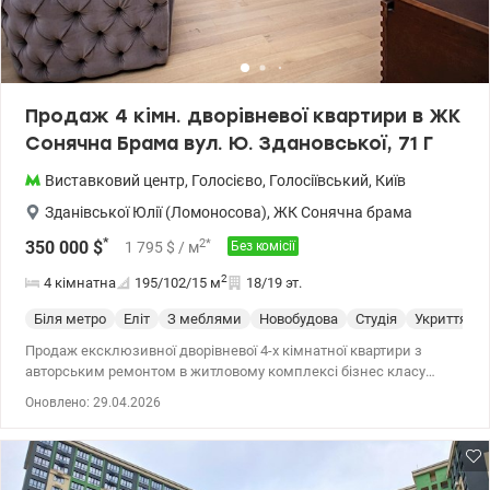
Продаж 4 кімн. дворівневої квартири в ЖК
Сонячна Брама вул. Ю. Здановської, 71 Г
Виставковий центр
,
Голосієво
,
Голосіївський
,
Київ
Зданівської Юлії (Ломоносова)
,
ЖК Сонячна брама
*
2
*
350 000
$
1 795
$
/ м
Без комісії
2
4 кімнатна
195/102/15
м
18/19 эт.
Біля метро
Еліт
З меблями
Новобудова
Студія
Укриття
Продаж ексклюзивної дворівневої 4-х кімнатної квартири з
авторським ремонтом в житловому комплексі бізнес класу
Сонячна Брама за адресою: вул. Юлії Здановської (Ломоносова),
Оновлено: 29.04.2026
71 Г. Загальна площа квартири 195 м2, житлова - 102 м2.
Прекрасне поєднання комфорту, простору та функціольності.
Планування передбачає: Перший рівень - просторий хол,
вітальня зі столовою зоною та затишною зоною відпочинку