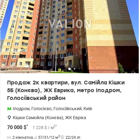
Продаж 2к квартири, вул. Самійла Кішки
5Б (Конєва), ЖК Еврика, метро Іподром,
Голосіївський район
Іподром
,
Голосієво
,
Голосіївський
,
Київ
Кішки Самойла (Конєва)
,
ЖК Евріка
*
2
*
70 000
$
1 228
$
/ м
2
2 кімнатна
57/31/12
м
22/24 эт.