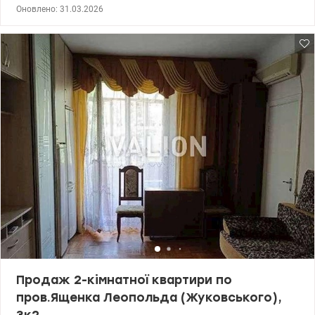
поверхового будинку. Загальна площа 71м2, житлова 26 м2,
Оновлено: 31.03.2026
кухня-вітальня 27м2, два санвузли та гардеробна. З 15 поверху
відкривається краєвид на Голосіївський парк та озеро. Окремі
кімнати та кухня- вітальня. ЖК White Lines - сучасний комплекс,
що увібрав у себе найкращі досягнення в будівництві житла, з
використанням останніх технологій. Ансамбль комплексу
складається з великого торгівельно-розважального комплексу
та трьох будинків. Інфраструктура ЖК передбачає все необхідне
для комфортного проживання: зелені зони для відпочинку,
спортивні та дитячі майданчики, кафе та ресторани, магазини,
аптеки, відділення банку. Будинок має високий рівень безпеки
мешканців, цілодобову охорону та відеонагляд, наявний
підземний паркінг. Житловий комплекс розташований в
екологічно чистому Голосіївському районі, поруч з великим
парком та Оріхуватськими ставками. В пішому доступі вся
необхідна інфраструктура: дитячі садочки та школи, банки,
торгові центри, лікарні, державні установи. Зручна транспортна
розв'язка дозволяє за 10 хвилин дістатися до центру столиці.
Ціна: 200 000 у.о. 0974319290 Анна valion.ua/1042092
Продаж 2-кімнатної квартири по
пров.Ященка Леопольда (Жуковського),