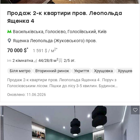
Продаж 2-к квартири пров. Леопольда
Ященка 4
Васильківська
,
Голосієво
,
Голосіївський
,
Київ
Ященка Леопольда (Жуковського) пров.
*
2
*
70 000
$
1 591
$
/ м
2
2 кімнатна
44/28/8
м
2/5 эт.
Біля метро
Вторинний ринок
Укриття
Хрущовка
Хрущевка
Продаж 2-к квартири пров. Леопольда Ященка 4 . Поруч з
Голосієвським лісом. Пішки до лісу 3-5 хвилин. Будинок
знаходиться між вулицею Васильківська та проспектом
Оновлено: 11.06.2026
Голосіївским. Підземний паркінг сусіднього будинку
використовується як укриття. 044 200 10 80 valion.ua/1151918