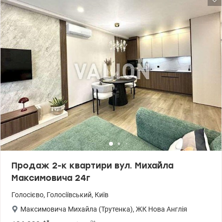
напиленням, що забезпечують багато природного світла та
тишу. Високі стелі додають відчуття простору. 044 200 10 80
valion.ua/1148662
Продаж 2-к квартири вул. Михайла
Максимовича 24г
Голосієво
,
Голосіївський
,
Київ
Максимовича Михайла (Трутенка)
,
ЖК Нова Англія