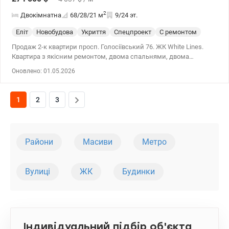
2
Двокімнатна
68/28/21
м
9/24 эт.
Еліт
Новобудова
Укриття
Спецпроект
С ремонтом
Продаж 2-к квартири просп. Голосіївський 76. ЖК White Lines.
Квартира з якісним ремонтом, двома спальнями, двома
санвузлами, вбудованою технікою та системою
Оновлено: 01.05.2026
кондиціонування. Панорамні вікна з видом на центр міста,
Голосіївський парк і озеро. Закрита територія, охорона, конс’єрж-
сервіс 24/7, підземний паркінг. 044 200 10 80 valion.ua/1141256
1
2
3
Райони
Масиви
Метро
Вулиці
ЖК
Будинки
Індивідуальний підбір об'єкта