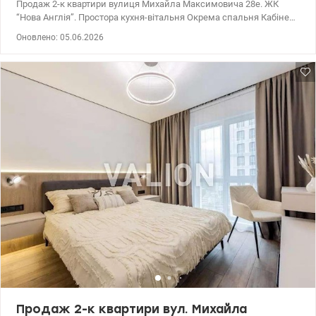
Продаж 2-к квартири вулиця Михайла Максимовича 28е. ЖК
“Нова Англія”. Простора кухня-вітальня Окрема спальня Кабінет
/ гостьова кімната Закрита територія, охорона, розвинена
Оновлено: 05.06.2026
інфраструктура. 044 200 10 80 valion.ua/1149687
Продаж 2-к квартири вул. Михайла