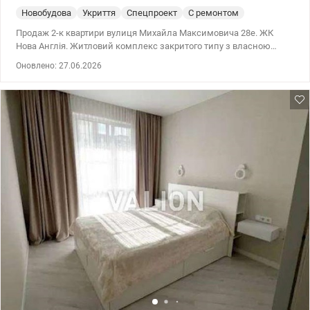
Новобудова
Укриття
Спецпроект
С ремонтом
Продаж 2-к квартири вулиця Михайла Максимовича 28е. ЖК
Нова Англія. Житловий комплекс закритого типу з власною
інфраструктурою, виконаний у єдиній архітектурній концепції.
Оновлено: 27.06.2026
Якісне внутрішнє наповнення, просторе та зручне планування
надають житловому комплексу високий статус і створюють
додатковий комфорт для мешканців. 044 200 10 80
valion.ua/1145787