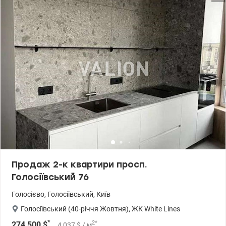
Продаж 2-к квартири просп.
Голосіївський 76
Голосієво
,
Голосіївський
,
Київ
Голосіївський (40-річчя Жовтня)
,
ЖК White Lines
*
2
*
274 500
$
4 037
$
/ м