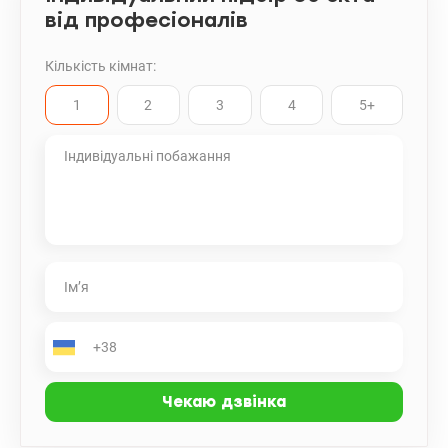
від професіоналів
Кількість кімнат:
1
2
3
4
5+