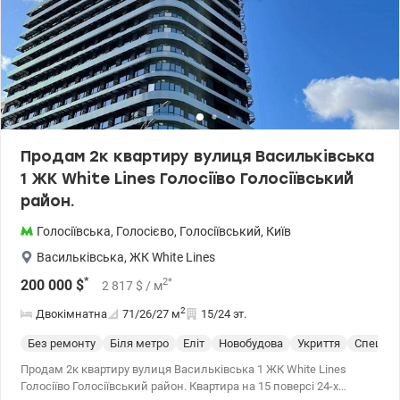
Продам 2к квартиру вулиця Васильківська
1 ЖК White Lines Голосіїво Голосіївський
район.
Голосіївська
,
Голосієво
,
Голосіївський
,
Київ
Васильківська
,
ЖК White Lines
*
2
*
200 000
$
2 817
$
/ м
2
Двокімнатна
71/26/27
м
15/24 эт.
Без ремонту
Біля метро
Еліт
Новобудова
Укриття
Спецпр
Продам 2к квартиру вулиця Васильківська 1 ЖК White Lines
Голосіїво Голосіївський район. Квартира на 15 поверсі 24-х