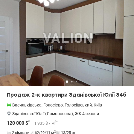
морозильна камера. Все в справному стані. Поряд розвинена
інфраструктура. т.044 200 10 80 Valion.ua/1152398
Продаж 2-к квартири Зданівської Юлії 34б
Васильківська
,
Голосієво
,
Голосіївський
,
Київ
Зданівської Юлії (Ломоносова)
,
ЖК 4 сезони
*
2
*
120 000
$
1 935
$
/ м
2
2 кімнати
62/29/11
м
13/25 эт.