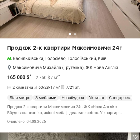
Продаж 2-к квартири Максимовича 24г
Васильківська
,
Голосієво
,
Голосіївський
,
Київ
Максимовича Михайла (Трутенка)
,
ЖК Нова Англія
*
2
*
165 000
$
2 750
$
/ м
2
2 кімнатна
60/28/17
м
7/21 эт.
Біля метро
З меблями
Новобудова
Укриття
Спецпроект
С
Продаж 2-к квартири Максимовича 24г. ЖК «Нова Англія»
Вбудована техніка, якісні меблі, ідеальне світло. У квартирі
зроблена тепла підлога по всій квартирі. 10 хвилин від будинку
Оновлено: 04.08.2026
до станції метро Васильківська. 044 200 10 80 valion.ua/1142604