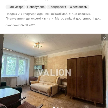
Біля метро
Новобудова
Спецпроект
С ремонтом
Продаж 2-к квартири Зданівської Юлії 34б. ЖК «4 сезони».
Планування - дві окремі кімнати. Метро в пішій доступності: до
станцій Васильківська або Виставковий центр всього 10-15
Оновлено: 06.08.2026
хвилин. 044 200 10 80 valion.ua/1152021