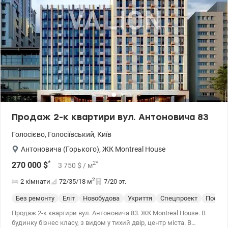
Продаж 2-к квартири вул. Антоновича 83
Голосієво
,
Голосіївський
,
Київ
Антоновича (Горького)
,
ЖК Montreal House
*
2
*
270 000
$
3 750
$
/ м
2
2 кімнати
72/35/18
м
7/20 эт.
Без ремонту
Еліт
Новобудова
Укриття
Спецпроект
После 
Продаж 2-к квартири вул. Антоновича 83. ЖК Montreal House. В
будинку бізнес класу, з видом у тихий двір, центр міста. В