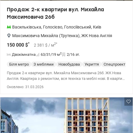
Продаж 2-к квартири вул. Михайла
Максимовича 26б
Васильківська
,
Голосієво
,
Голосіївський
,
Київ
Максимовича Михайла (Трутенка)
,
ЖК Нова Англія
*
2
*
150 000
$
2 381
$
/ м
2
Двокімнатна
63/31/19
м
2/16 эт.
Біля метро
З меблями
Новобудова
Укриття
Спецпроект
С
Продаж 2-к квартири вул. Михайла Максимовича 26б. ЖК Нова
Англія. Квартира з ремонтом, вся техніка та меблі нові. В квартирі
є 2 бойлери, кондиціонер, пральна/сушильна машина,
Оновлено: 31.03.2026
холодильник, телевізор. Квартира дуже тепла і затишна.
Територія під охороною. Метро Васильківська - 10 хв. 044 200 10
80 valion.ua/1144867