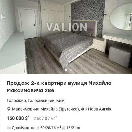
Продаж 2-к квартири вулиця Михайла
Максимовича 28е
Голосієво
,
Голосіївський
,
Київ
Максимовича Михайла (Трутенка)
,
ЖК Нова Англія
*
2
*
160 000
$
2 667
$
/ м
2
Двокімнатна
60/28/16
м
16/21 эт.