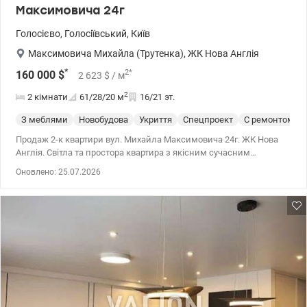
Максимовича 24г
Голосієво
,
Голосіївський
,
Київ
Максимовича Михайла (Трутенка)
,
ЖК Нова Англія
*
2
*
160 000
$
2 623
$
/ м
2
2 кімнати
61/28/20
м
16/21 эт.
З меблями
Новобудова
Укриття
Спецпроект
С ремонтом
Продаж 2-к квартири вул. Михайла Максимовича 24г. ЖК Нова
Англія. Світла та простора квартира з якісним сучасним
ремонтом, меблями та технікою. Планування: кухня-вітальня,
Оновлено: 25.07.2026
головна спальня та друга універсальна кімната, яку можна
використовувати як кабінет або повноцінну спальню з
розкладним, ортопедичним диваном. 044 200 10 80
valion.ua/1149350