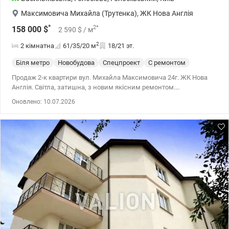
Максимовича Михайла (Трутенка)
,
ЖК Нова Англія
*
2
*
158 000
$
2 590
$
/ м
2
2 кімнатна
61/35/20
м
18/21 эт.
Біля метро
Новобудова
Спецпроект
С ремонтом
Продаж 2-к квартири вул. Михайла Максимовича 24г. ЖК Нова
Англія. Світла, затишна, з новим якісним ремонтом.
Функціональне планування робить простір зручним для
Оновлено: 10.07.2026
щоденного життя: - дві окремі кімнати - простора кухня-вітальня
для відпочинку та зустрічей - достатньо місць для зберігання -
гармонійний інтер’єр у спокійних тонах 044 200 10 80
valion.ua/1148664