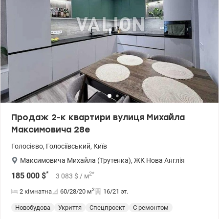
Продаж 2-к квартири вулиця Михайла
Максимовича 28е
Голосієво
,
Голосіївський
,
Київ
Максимовича Михайла (Трутенка)
,
ЖК Нова Англія
*
2
*
185 000
$
3 083
$
/ м
2
2 кімнатна
60/28/20
м
16/21 эт.
Новобудова
Укриття
Спецпроект
С ремонтом