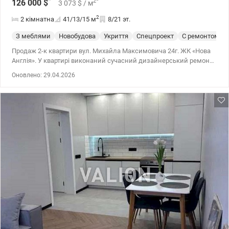
*
2
*
126 000
$
3 073
$
/ м
2
2 кімнатна
41/13/15
м
8/21 эт.
З меблями
Новобудова
Укриття
Спецпроект
С ремонтом
Продаж 2-к квартири вул. Михайла Максимовича 24г. ЖК «Нова
Англія». У квартирі виконаний сучасний дизайнерський ремонт,
після ремонту ніхто не проживав. Квартира повністю
Оновлено: 29.04.2026
укомплектована меблями та технікою. ЖК закритого типу з
охороною та відеонаглядом, на території є все необхідне для
комфортного життя: магазини, кафе, аптеки, салони краси,
спортивні та дитячі майданчики, зони відпочинку. 044 200 10 80
valion.ua/1147647