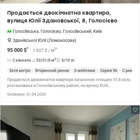
запису на перегляд. Ціна 70000 у.о. 0937470721 Наталя
valion.ua/1149880
Продається двокімнатна квартира,
вулиця Юлії Здановської, 8, Голосієво
Голосіївська
,
Голосієво
,
Голосіївський
,
Київ
Зданівської Юлії (Ломоносова)
*
2
*
95 000
$
1 827
$
/ м
2
2 кімнати
52/31/8
м
6/10 эт.
Біля метро
Вторинний ринок
З меблями
Cерия 96
С ремон
Продається двокімнатна квартира загальною площею 51,8 кв.м.
розташована в Голосіївському районі, на вулиці Юлії
Здановської, 8. Затишна квартира знаходиться на 6 поверсі 10-
Оновлено: 01.04.2026
поверхового будинку. Зручне планування: 2 кімнати - 30,8 кв.м.,
кухня – 8,0 кв.м., роздільний санвузол (туалет/ванна). Зі спальні
вихід на простору засклену лоджію. Квартира дуже тепла та
світла. Котельня в будинку, тому взимку завжди працює
опалення. Вікна виходять у тихий та затишний двір. Квартира
облаштована усім необхідним для комфортного проживання
(м’які меблі, журнальний столик, тумбочка та телевізор у
спальні; вбудована кухня з меблями; холодильник; пральна