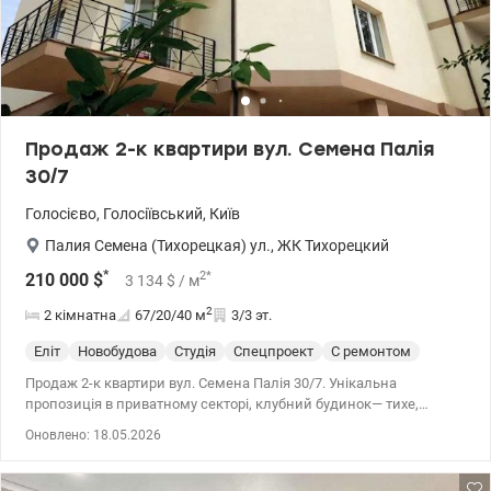
Продаж 2-к квартири вул. Семена Палія
30/7
Голосієво
,
Голосіївський
,
Київ
Палия Семена (Тихорецкая) ул.
,
ЖК Тихорецкий
*
2
*
210 000
$
3 134
$
/ м
2
2 кімнатна
67/20/40
м
3/3 эт.
Еліт
Новобудова
Студія
Спецпроект
С ремонтом
Продаж 2-к квартири вул. Семена Палія 30/7. Унікальна
пропозиція в приватному секторі, клубний будинок— тихе,
спокійне місце без щільної забудови та міського шуму.
Оновлено: 18.05.2026
Планування: — простора кухня-студія — велика спальня з
французьким балконом — простора ванна кімната У квартирі
виконано сучасний ремонт. Встановлені панорамні вікна з