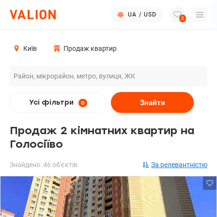
UA
/
USD
0
Київ
Продаж квартир
Знайти
Усі фільтри
0
Продаж 2 кімнатних квартир на
Голосіїво
Знайдено: 46 об'єктів
За релевантністю