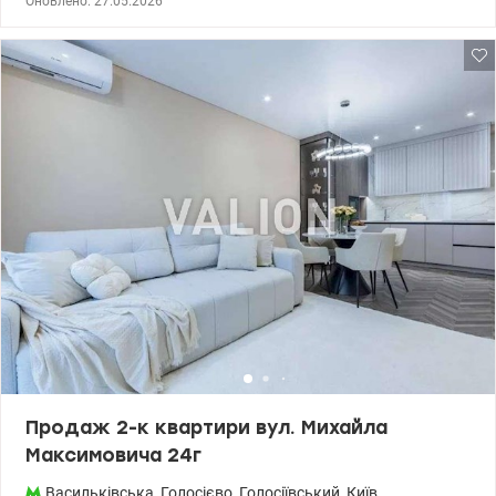
Оновлено: 27.05.2026
Укомплектована усією необхідно технікою для комфортного
життя. 044 200 10 80 valion.ua/1148970
Продаж 2-к квартири вул. Михайла
Максимовича 24г
Васильківська
,
Голосієво
,
Голосіївський
,
Київ