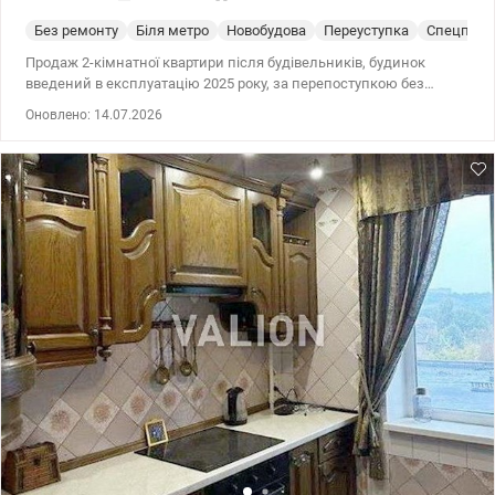
Без ремонту
Біля метро
Новобудова
Переуступка
Спецпрое
Продаж 2-кімнатної квартири після будівельників, будинок
введений в експлуатацію 2025 року, за перепоступкою без
великих податків (витрати по перепоступці сплачує власник).
Оновлено: 14.07.2026
ЖК Еврика, вулиця Самійла Кішки 5Б (Конєва), біля метро
Іподром, Голосіївський район. Характеристики квартири: -
площа: загальна 56,62 м2, житлова 30,80 м2, кухня 11,73 м2 -
поверх 22/24 - планування: дві роздільні кімнати 13,63 м2 та
17,17 м2, простора кухня з виходом на балкон 4,32 м2 - без
ремонту, після будівельників Будинок: - введений в
експлуатацію в 2025 році - клас економ - монолітно-каркасна,
панельна технологія будівництва, - утеплення мінеральна вата -
стіни залізобетон, цегла - висота стелі 2,5-3 м - опалення
автономне (в будинку) - відкрита територія - гостьовий паркінг -
без світла працює ліфт, опалення та водопостачання (інвертори
та генератор) Інфраструктура: Це інвестиція в район, де не
потрібно витрачати час на затори, щоб відвести дитину в сад,
купити продукти чи погуляти в парку. Усе, що потрібно для
сучасного та щасливого життя, знаходиться в радіусі 10 хвилин
навколо будинку. - до метро Іподром 10 хвилин пішки - поруч
дитячі садочки, школи, медичні центри, ТРЦ, супермаркети,
ресторани, Sport Life, ВДНГ, Голосіївський ліс. Телефонуйте для