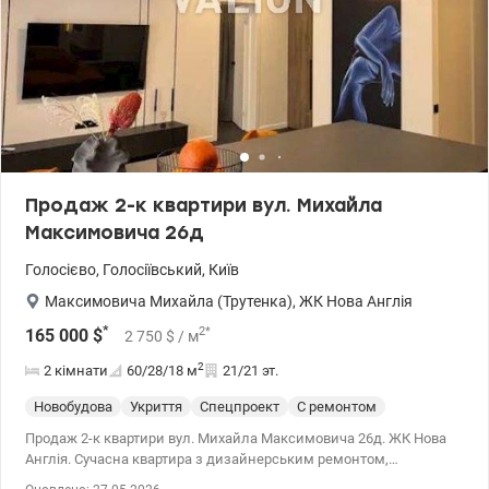
Продаж 2-к квартири вул. Михайла
Максимовича 26д
Голосієво
,
Голосіївський
,
Київ
Максимовича Михайла (Трутенка)
,
ЖК Нова Англія
*
2
*
165 000
$
2 750
$
/ м
2
2 кімнати
60/28/18
м
21/21 эт.
Новобудова
Укриття
Спецпроект
С ремонтом
Продаж 2-к квартири вул. Михайла Максимовича 26д. ЖК Нова
Англія. Сучасна квартира з дизайнерським ремонтом,
продуманим простором та двома гардеробними.