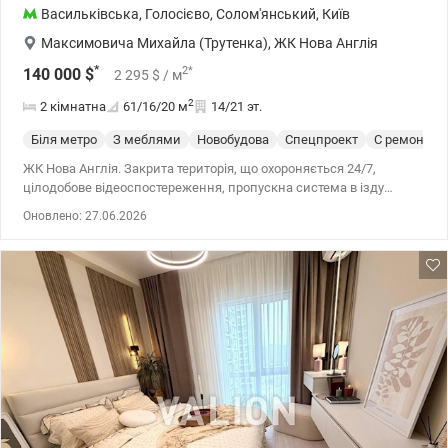
Васильківська
,
Голосієво
,
Солом'янський
,
Київ
Максимовича Михайла (Трутенка)
,
ЖК Нова Англія
*
2
*
140 000
$
2 295
$
/ м
2
2 кімнатна
61/16/20
м
14/21 эт.
Біля метро
З меблями
Новобудова
Спецпроект
С ремонтом
ЖК Нова Англія. Закрита територія, що охороняється 24/7,
цілодобове відеоспостереження, пропускна система в ізду
Підземний паркінг для мешканців комплексу, гостьові наземні
Оновлено: 27.06.2026
парковки Зарядні станції для електрокарів, зелені ландшафтні
сквери, прогулянкові алеї, зони відпочинку та барбекю •
Супермаркети та аптеки, кондитерські та кавʼярні, дитячий
садок/ школа . Площа 61кв.метрів 2 окремі спальні та велика
кухня-вітальня із розкладним диваном,окрема велика
гардеробна. Квартира укомплектована всією необхідною
якісною технікою та меблями . Будинок побудований в 2024 році.
Загальний стан квартири - З ремонтом . Михайла Максимовича
вул. (Онуфрія Трутенка) , 28-К, Голосіївський р-н 044 200 10 80
Valion.ua/1142935