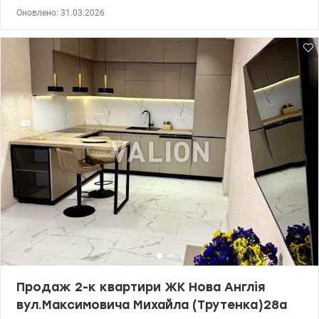
наявності є паркомісце 15м2. 044 200 10 80 valion.ua/1143471
Оновлено: 31.03.2026
Продаж 2-к квартири ЖК Нова Англія
вул.Максимовича Михайла (Трутенка)28а