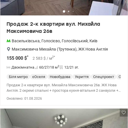
Продаж 2-к квартири вул. Михайла
Максимовича 26в
Васильківська
,
Голосієво
,
Голосіївський
,
Київ
Максимовича Михайла (Трутенка)
,
ЖК Нова Англія
*
2
*
155 000
$
2 583
$
/ м
2
Двокімнатна
60/27/18
м
12/21 эт.
Біля метро
єОселя
Новобудова
Укриття
Спецпроект
С ре
Продаж 2-к квартири вул. Михайла Максимовича 26в. ЖК Нова
Англія. 2 окремі спальні + простора кухня-вітальня 2 санвузли +
гардеробна Скандинавський стиль, якісні матеріали. Тепла
Оновлено: 01.08.2026
підлога по всій квартирі. Підготовка під резервне живлення в
електро щитову. 3 кондиціонери, 2 бойлери. Вся вбудована
техніка, в т.ч. посудомийка, пральна з сушкою. 044 200 10 80
valion.ua/1146509