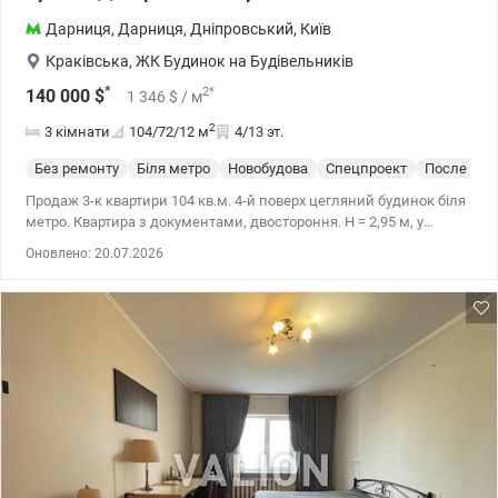
Дарниця
,
Дарниця
,
Дніпровський
,
Київ
Краківська
,
ЖК Будинок на Будівельників
*
2
*
140 000
$
1 346
$
/ м
2
3 кімнати
104/72/12
м
4/13 эт.
Без ремонту
Біля метро
Новобудова
Спецпроект
После стр
Продаж 3-к квартири 104 кв.м. 4-й поверх цегляний будинок біля
метро. Квартира з документами, двостороння. Н = 2,95 м, у
всьому будинку європейські стандарти пожежної безпеки. Дах
Оновлено: 20.07.2026
будинку з блискавковідведенням, і з розморожуванням труб
взимку. Сейсмостійка будівля, вузол тепломережі весь з
нержавіючої сталі. Стіни всі цегляні, звукоізоляція від сусідів.
Поруч з будинком Пузата Хата та Новус, Нова Фора, ринок. Поруч
метро Дарниця, 5 хвилин пішки дідсади, школи, магазини. 044
200 10 80 Valion.ua/1137065