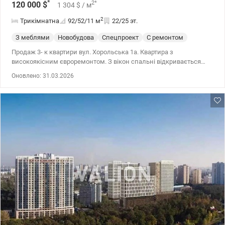
*
2
*
120 000
$
1 304
$
/ м
2
Трикімнатна
92/52/11
м
22/25 эт.
З меблями
Новобудова
Спецпроект
С ремонтом
Продаж 3- к квартири вул. Хорольська 1а. Квартира з
високоякісним євроремонтом. З вікон спальні відкривається
чудовий вид на Празьку вулицю та панораму Києва. Зручна
Оновлено: 31.03.2026
транспортна доступність. Поруч розташовані нова школа та
дитячий садок, а також різноманітні магазини для комфортного
способу життя. Додаткові переваги включають консьерж та
наявність парковочних місць для мешканців. Все сантехнічне
обладнання та побутова техніка від провідних німецьких
брендів, а також якісні меблі. 044 200 10 80 valion.ua/1113613