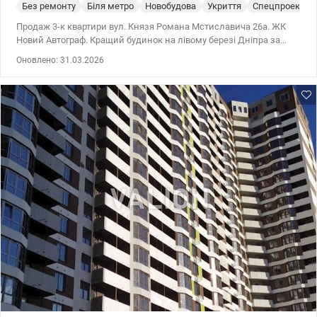
Без ремонту
Біля метро
Новобудова
Укриття
Спецпроект
Продаж 3-к квартири вул. Князя Романа Мстиславича 26а. ЖК
Новий Автограф. Кращий будинок на лівому березі Дніпра за
якістю виконання. Цегляні стіни утеплені 150 мм мінеральною
Оновлено: 31.03.2026
ватою, панорамні вікна, сучасна архітектура та дизайнерські
лоббі. Продумані інженерні рішення, своє приватне опалення.
Відеонагляд, охорона, закрита територія. Всього 4 квартири на
поверсі. 2 ліфти. Поряд дитячі майданчики, гімназії, садочки,
лікарні, супермаркети. 044 200 10 80 valion.ua/1075664