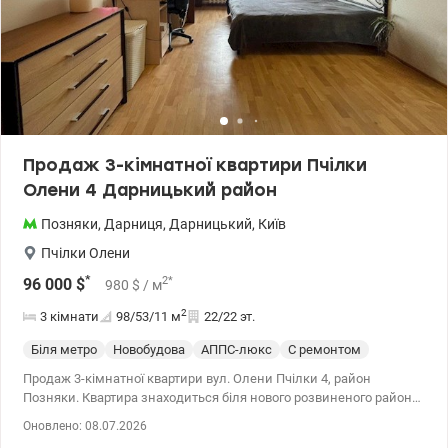
Продаж 3-кімнатної квартири Пчілки
Олени 4 Дарницький район
Позняки
,
Дарниця
,
Дарницький
,
Київ
Пчілки Олени
*
2
*
96 000
$
980
$
/ м
2
3 кімнати
98/53/11
м
22/22 эт.
Біля метро
Новобудова
АППС-люкс
С ремонтом
Продаж 3-кімнатної квартири вул. Олени Пчілки 4, район
Позняки. Квартира знаходиться біля нового розвиненого району.
Загальна площа квартири 98 м, житлова 53 м, кухня 12 м кв
Оновлено: 08.07.2026
Будинок 2012 року. Дуже далеко планування, великий коридор,