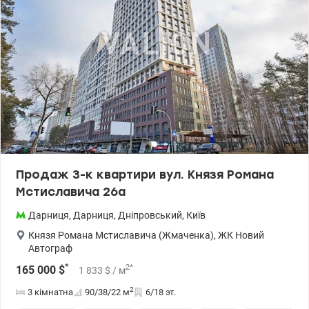
Продаж 3-к квартири вул. Князя Романа
Мстиславича 26а
Дарниця
,
Дарниця
,
Дніпровський
,
Київ
Князя Романа Мстиславича (Жмаченка)
,
ЖК Новий
Автограф
*
2
*
165 000
$
1 833
$
/ м
2
3 кімнатна
90/38/22
м
6/18 эт.