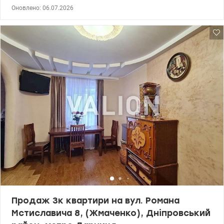
Броварський Масив, Дарниця, Лівий берег. Розглядаємо
Оновлено: 06.07.2026
безготівковий розрахунок, держпрограми. Право власності
оформлене. Загальна площа — 95,63 м², житлова — 51,66 м²,
кухня — 21.53 м². Квартира розташована на 5 поверсі 26-ти
поверхового будинку №1. Стан ремонту – після будівельників,
що дає зробити планування для себе. Чудово підійде для
родини з дітьми: • панорамний вид із вікон на сосновий ліс і
затишний двір • три окремі кімнати • кухня-вітальня • гостьовий
санвузол та ванна кімната • передпокій + гардеробна зона
Екологічний район, поряд парк «Перемога», озера, лісопарк. До
м. Дарниця – 15 хвилин пішки. Поруч знаходяться дитячі садки
та школи. В будинку індивідуальне електричне опалення.
Затишне лобі на першому поверсі. Підземний паркінг з ліфтом.
Територія ЖК закрита «без авто». Охорона 24/7. Дитячі та
спортивні майданчики, зони відпочинку. Окремо пропонуються -
найкраще місце в підземному паркінгу та комора на поверсі
площею 6,5 м². Дзвоніть (або пишіть Viber/Telegram) для
попереднього запису на перегляд. Ціна 144 000 у.о. Марина, тел.:
063 392 35 35 valion.ua/1142124
Продаж 3к квартири на вул. Романа
Мстиславича 8, (Жмаченко), Дніпровський