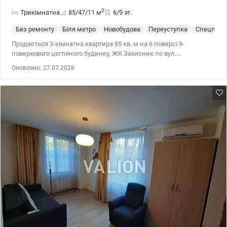
2
Трикімнатна
85/47/11
м
6/9 эт.
Без ремонту
Біля метро
Новобудова
Переуступка
Спецпрое
Продається 3-кімнатна квартира 85 кв. м на 6 поверсі 9-
поверхового цегляного будинку, ЖК Захисник по вул.
Бориспільській, 19. Квартира розташована в 4 секції. На поверсі 4
Оновлено: 27.07.2026
квартири. Не кутова. Площа 85/47/12; Простора, світла ,
двостороння квартира з окремими кімнатами 19, 13,4 та 15,4
кв.м. На кухні та в одній кімнаті великі не засклені балкони. 2
санвузли 1,4 та 4,4 кв.м, комора, тамбур. Ремонт після
будівельників. Стіни поштукатурені під шпалери, проведена
електрична проводка. Встановлені ліфти, двір покритий
тротуарною плиткою. На 10 поверсі розташована своя котельня
для обігріву та підігріву води. У дворі власна, сучасна ТТ. До
метро Червоний хутір 3 зупинки автобусом. В пішому доступі
магазини, школа, дитсадок, кінцева зупинка трамваю 22.
Навпроти будинку автобусна зупинка. У дворі є місця для
паркування. Будинок зданий в експлуатацію в кінці 2025 р.
Перепоступка без доплат. 84000 у.о. Полончук Тетяна 0979315222
valion.ua/1119651