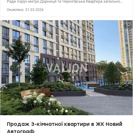
Ради поруч метро Дарниця та Чернігівська Квартира загальною
площею 57 м², знаходиться на 3-му поверсі з 5. Планування
Оновлено: 31.03.2026
суміжно-роздільне, 2 окремі кімнати і простора зала з
ремонтом. Тип будинку —хкущовка Будинок із тихим і затишним
двориком, від метро Чернігівська 15 хв пішки Квартира світла на
дві сторони будинку, не кутова, тепла в зимку та прохолодна
влітку ,тиха з гарними сусідами. Вся інфраструктура поряд :ТРЦ
Проспект, Новус, Спортлайф, Дніпровська податкова інспекція
м.Києва, Нова Пошта №184, Піца ді Каса, АТБ маркет, Діла,
вул.Вінсона Черчиля ,вул.Дмитра Багалія, просп. Леоніда
Кадеюка, Ощадбанк, Фора
Продаж 3-кімнатної квартири в ЖК Новий
Автограф