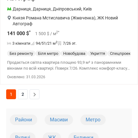
Дарниця
,
Дарниця
,
Дніпровський
,
Київ
Князя Романа Мстиславича (Жмаченка)
,
ЖК Новий
Автограф
*
2
*
141 000
$
1 500
$
/ м
2
3 кімнати
94/51/21
м
7/26 эт.
Без ремонту
Біля метро
Новобудова
Укриття
Спецпроект
Продається світла квартира площею 93,9 м² з панорамними
вікнами по всій квартирі. Поверх 7/26. Комплекс комфорт-класу.
Поруч метро Дарниця -15 хвилин пішки. Закрита територія,
Оновлено: 31.03.2026
цілодобове відеоспостереження, консьєрж та охорона. Двір без
машин, дитячий майданчик. Прямо перед комплексом
величезний парк Перемога (дитячі майданчики, спортивний
1
2
майданчик, озеро, атракціони, мотузковий парк і т.і.)
Райони
Масиви
Метро
Вулиці
ЖК
Будинки