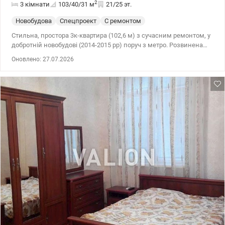
2
3 кімнати
103/40/31
м
21/25 эт.
Новобудова
Спецпроект
С ремонтом
Стильна, простора 3к-квартира (102,6 м) з сучасним ремонтом, у
добротній новобудові (2014-2015 рр) поруч з метро. Розвинена
інфраструктура: садки; школи; супермаркети Сільпо, Novus, АТБ,
Оновлено: 27.07.2026
New Way 5 хвилин ходьби; в будинку є магазин і аптека, 10
хвилин їзди River Moll, Auchan, поруч озеро, парк. 3 хв. пішки до
зупинок автобусів, які довезуть довезуть до м. Харківська за 15
хв. В квартирі є вся необхідна техніка, а саме: - 3 кондиціонери -
пральна машина - бойлер - посудомийка - телевізори - витяжка -
мікрохвильова піч - духовка - варочна панель На тепло
лічильник. Тел.(044) 200-10-80 valion.ua/1088981