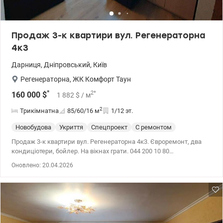
Продаж 3-к квартири вул. Регенераторна
4к3
Дарниця
,
Дніпровський
,
Київ
Регенераторна
,
ЖК Комфорт Таун
*
2
*
160 000
$
1 882
$
/ м
2
Трикімнатна
85/60/16
м
1/12 эт.
Новобудова
Укриття
Спецпроект
С ремонтом
Продаж 3-к квартири вул. Регенераторна 4к3. Євроремонт, два
кондиціотери, бойлер. На вікнах грати. 044 200 10 80
valion.ua/1148013
Оновлено: 20.04.2026