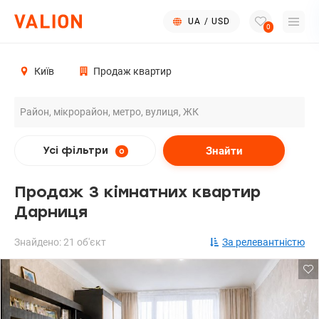
UA
/
USD
0
Київ
Продаж квартир
Знайти
Усі фільтри
0
Продаж 3 кімнатних квартир
Дарниця
Знайдено: 21 об'єкт
За релевантністю