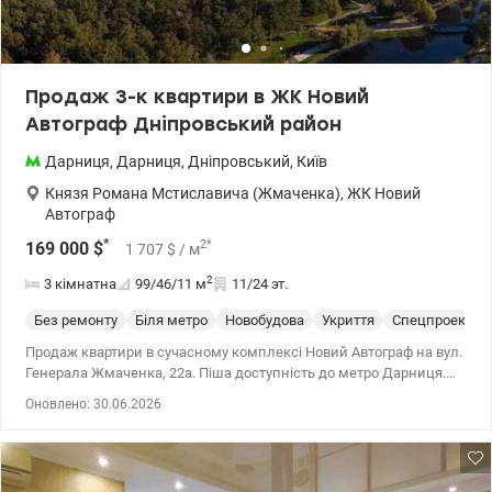
Продаж 3-к квартири в ЖК Новий
Автограф Дніпровський район
Дарниця
,
Дарниця
,
Дніпровський
,
Київ
Князя Романа Мстиславича (Жмаченка)
,
ЖК Новий
Автограф
*
2
*
169 000
$
1 707
$
/ м
2
3 кімнатна
99/46/11
м
11/24 эт.
Без ремонту
Біля метро
Новобудова
Укриття
Спецпроект
Продаж квартири в сучасному комплексі Новий Автограф на вул.
Генерала Жмаченка, 22а. Піша доступність до метро Дарниця.
Поруч парк Перемога – один із найбільших парків столиці.
Оновлено: 30.06.2026
Будинок номер 2, не над дорогою, планування 3А-1, площа
квартири – 99. 48 кв. м, 11 поверх, вид на прибудинкову
територію комплексу, сосни та перший будинок. Будинок
побудований з цегли, монолітно-каркасна технологія.