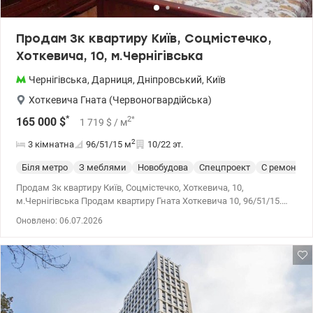
Продам 3к квартиру Київ, Соцмістечко,
Хоткевича, 10, м.Чернігівська
Чернігівська
,
Дарниця
,
Дніпровський
,
Київ
Хоткевича Гната (Червоногвардійська)
*
2
*
165 000
$
1 719
$
/ м
2
3 кімнатна
96/51/15
м
10/22 эт.
Біля метро
З меблями
Новобудова
Спецпроект
С ремонтом
Продам 3к квартиру Київ, Соцмістечко, Хоткевича, 10,
м.Чернігівська Продам квартиру Гната Хоткевича 10, 96/51/15.
Висота стелі 3м. Повністю мебльована та укомплектована
Оновлено: 06.07.2026
необхідною побутовою технікою, бойлер, кондиціонер, пральна
машина, телевізори, паркет. 2 санвузли. Лічильники на воду та
опалення. Простора кухня. Розвинена інфраструктура. Поруч
садки, школи, ТРЦ Проспект, супермаркети, Новус, Ашан,
sportlife, Даринок 15хв. До метро Чернігівська 5 хвилин пішки.
Тел.(044) 200-10-80 valion.ua/1085978