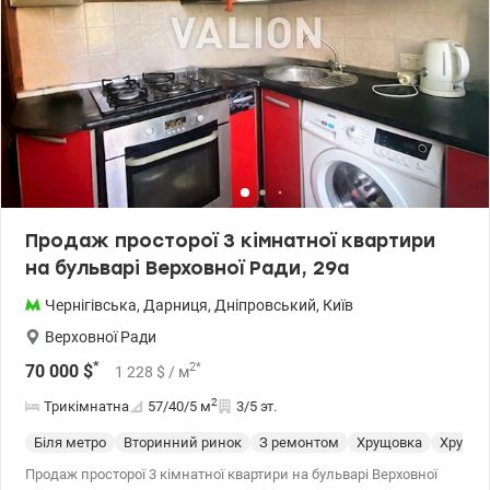
Продаж просторої 3 кімнатної квартири
на бульварі Верховної Ради, 29а
Чернігівська
,
Дарниця
,
Дніпровський
,
Київ
Верховної Ради
*
2
*
70 000
$
1 228
$
/ м
2
Трикімнатна
57/40/5
м
3/5 эт.
Біля метро
Вторинний ринок
З ремонтом
Хрущовка
Хрущев
Продаж просторої 3 кімнатної квартири на бульварі Верховної