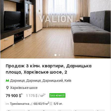
Продаж 3 кімн. квартири, Дарницька
площа, Харківське шосе, 2
Дарниця
,
Дарниця
,
Дарницький
,
Київ
Харківське шосе
*
2
*
79 900
$
1 175
$
/ м
Без комісії
2
Трикімнатна
68/43/9
м
5/9 эт.