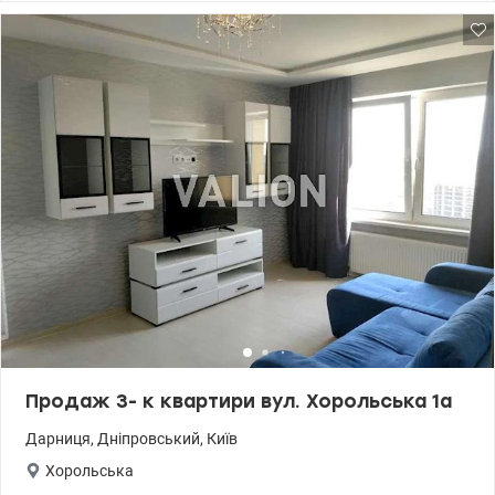
хол, три окремі кімнати, окремий санвузол. два балкони, з яких
відкривається гарний краєвид. Квартира підходить як для
проживання, так і для прибуткового бізнесу (можна здавати в
оренду кожну кімнату окремо). У парадному два ліфти,
консьєрж. Все у квартирі залишається. У дворі дитячий
майданчик, паркінг Поруч знаходиться школа, садок, кафе
Чорноморка, магазин Ашан, ТРЦ RIVER Mall. 044 200 10 80
valion.ua/1132269
Продаж 3- к квартири вул. Хорольська 1а
Дарниця
,
Дніпровський
,
Київ
Хорольська