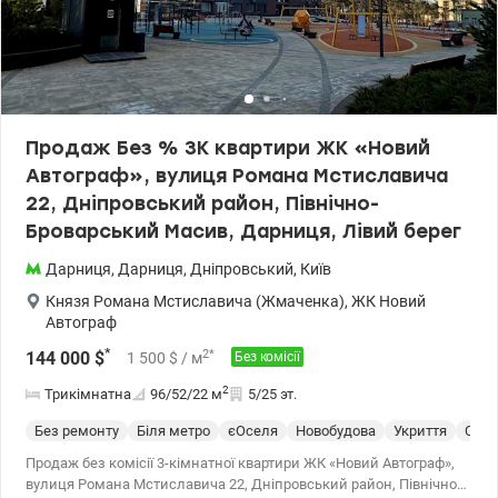
Продаж Без % 3К квартири ЖК «Новий
Автограф», вулиця Романа Мстиславича
22, Дніпровський район, Північно-
Броварський Масив, Дарниця, Лівий берег
Дарниця
,
Дарниця
,
Дніпровський
,
Київ
Князя Романа Мстиславича (Жмаченка)
,
ЖК Новий
Автограф
*
2
*
144 000
$
1 500
$
/ м
Без комісії
2
Трикімнатна
96/52/22
м
5/25 эт.
Без ремонту
Біля метро
єОселя
Новобудова
Укриття
Спец
Продаж без комісії 3-кімнатної квартири ЖК «Новий Автограф»,
вулиця Романа Мстиславича 22, Дніпровський район, Північно-