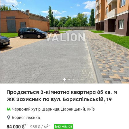
садки, банки, пошти. До метро Дарниця 10 хвилин пішки. Ціна
175 000 у.о.Тел.093 405 40 48 Тетяна valion.ua/1120026
Продається 3-кімнатна квартира 85 кв. м
ЖК Захисник по вул. Бориспільській, 19
Червоний хутір
,
Дарниця
,
Дарницький
,
Київ
Бориспільська
*
2
*
84 000
$
988
$
/ м
Без комісії