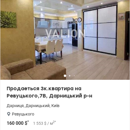
Використані нові архітектурні ідеї, працювали найкращі
дизайнери. Прибудинкова територія знаходиться між двома
будинками та над паркінгом комплексу, що є максимально
функціональним та одночасно сучасним рішенням. 044 200 10
80 Valion.ua/1105182
Продаеться 3к.квартира на
Ревуцького,7В, Дарницький р-н
Дарниця
,
Дарницький
,
Київ
Ревуцького
*
2
*
160 000
$
1 553
$
/ м