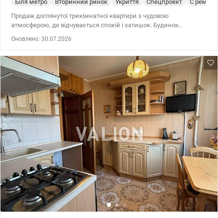
Біля метро
Вторинний ринок
Укриття
Спецпроект
С ремон
Продаж доглянутої трикімнатної квартири з чудовою
атмосферою, де відчувається спокій і затишок. Будинок
газифікований! Зручний 5й поверх. Квартира двостороння,
Оновлено: 30.07.2026
замінені комунікації. Має лоджію та балкон обшиті деревом,
дерев'яні двері та вікна зі склопакетами, на підлозі якісний
дубовий паркет, кондиціонер на холод та обігрів. Тамбур на дві
квартири. Будинок- якісний спецпроєкт. В будинку 2 ліфти,
працює домофон, заведено Інтернет кількох провайдерів.
Затишний зелений двір з дитячими і спортивними
майданчиками, є місця для паркуванняи. Обжитий район з
розвинутою інфраструктурою: школи і садочки в кроковій
досяжності, магазини на будь-який смак, щотижневы ярмарки,
пошти, банки, лікарні. Локація на Дарницькії площі дає
можливість легко дістатися в будь-який район міста. Сховище у
дворі. Розглядаємо єВіновлення, інші Державні програми. Без
комісії для покупця. Приходьте на перегляд, оберіть затишну
квартиру для комфортного життя Вашої родини! Ціна 79900 у.о.
(099) 941-82-75 Тетяна valion.ua/1154429