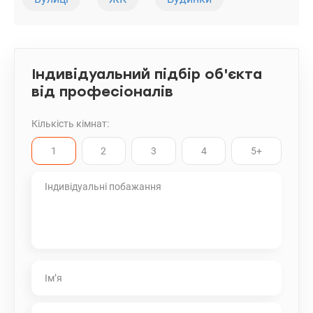
Індивідуальний підбір об'єкта
від професіоналів
Кількість кімнат:
1
2
3
4
5+