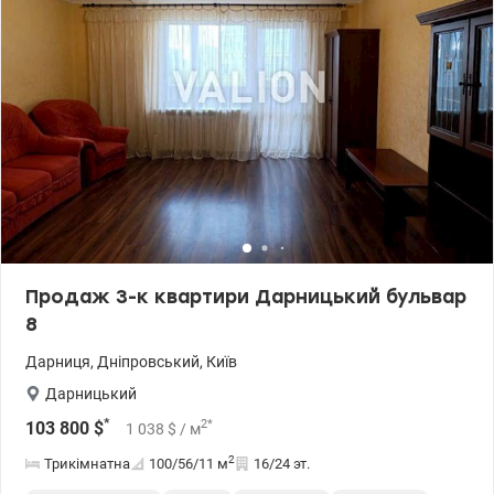
Продаж 3-к квартири Дарницький бульвар
8
Дарниця
,
Дніпровський
,
Київ
Дарницький
*
2
*
103 800
$
1 038
$
/ м
2
Трикімнатна
100/56/11
м
16/24 эт.