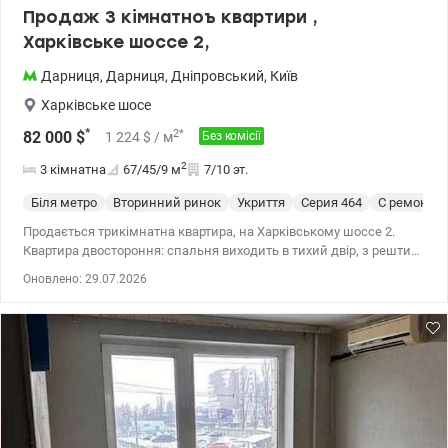
Продаж 3 кімнатноъ квартири ,
Харківське шоссе 2,
Дарниця
,
Дарниця
,
Дніпровський
,
Київ
Харківське шосе
*
2
*
82 000
$
1 224
$
/ м
Без комісії
2
3 кімнатна
67/45/9
м
7/10 эт.
Біля метро
Вторинний ринок
Укриття
Cерия 464
С ремонто
Продається трикімнатна квартира, на Харківському шоссе 2.
Квартира двостороння: спальня виходить в тихий двір, з решти
кімнат і кухні відкривається панорамний вигляд на Дарницьку
Оновлено: 29.07.2026
площу. Про квартиру: • Площа: Загальна — 66,5 м2, житлова —
44,6 м2, кухня — 9,2 м2. • Планування: Три кімнати (21,0 м2, 12,4
м2 та 11,2 м2) та роздільний санвузол. • Стан: Квартира в
добротному житловому стані, дуже світла та доглянута. •
Оздоблення: На підлозі — якісний дубовий паркет. Встановлено
3 кондиціонери для підтримання комфорту в спеку і міжсезоння.
• Дві лоджії (по 2,1 м2), засклені металопластиковими вікнами
та обшиті деревом. • Вбудовані антресолі та шафи. • Броньовані
вхідні двері, міжкімнатні двері виконанні з натурального дерева.