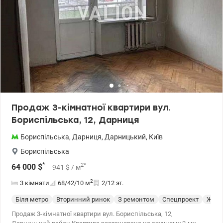
• Квартира разом з сусідською має окремий тамбур, що
закривається металевими дверима. • Встановлені лічильники
води • Бойлер на 80 літрів • Якісна мідна електропроводка Ціна
87000у.o Інна 0674047669 valion/ua/1150836
Продаж 3-кімнатної квартири вул.
Бориспільська, 12, Дарниця
Бориспільська
,
Дарниця
,
Дарницький
,
Київ
Бориспільська
*
2
*
64 000
$
941
$
/ м
2
3 кімнати
68/42/10
м
2/12 эт.
Біля метро
Вторинний ринок
З ремонтом
Спецпроект
Жило
Продаж 3-кімнатної квартири вул. Бориспільська, 12,