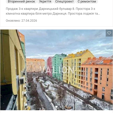
Вторинний ринок
Укриття
Спецпроект
С ремонтом
Продаж 3-к квартири Дарницький бульвар 8. Простора 3-х
кімнатна квартира біля метро Дарниця. Простора лоджія та
великий балкон. З повним комплектом меблів та побутовою
Оновлено: 27.04.2026
технікою. Хороший стан парадного. Консьєрж. 3 ліфти. 044 200 10
80 valion.ua/1147558