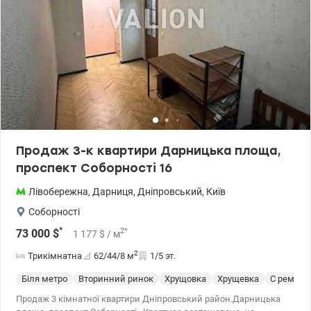
Продаж 3-к квартири Дарницька площа,
проспект Соборності 16
Лівобережна
,
Дарниця
,
Дніпровський
,
Київ
Соборності
*
2
*
73 000
$
1 177
$
/ м
2
Трикімнатна
62/44/8
м
1/5 эт.
Біля метро
Вторинний ринок
Хрущовка
Хрущевка
С ремонт
Продаж 3 кімнатної квартири Дніпровський район.Дарницька