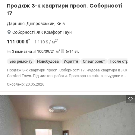
Продаж 3-к квартири просп. Соборності
17
Дарниця
,
Дніпровський
,
Київ
Соборності
,
ЖК Комфорт Таун
*
2
*
111 000
$
1 110
$
/ м
2
3 кімнатна
100/39/21
м
6/14 эт.
Без ремонту
Новобудова
Укриття
Спецпроект
После строит
Продаж 3-к квартири просп. Соборності 17. Чудова квартира в ЖК
Comfort Town. Під чистові роботи. Простора та світла, з чудовим
плануванням. Розвинена інфраструктура: магазини, школи,
Оновлено: 20.05.2026
транспорт поруч. 044 200 10 80 valion.ua/1146585