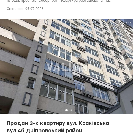
площа, проспект Соборності . Квартира розташована, на
комфортному, високому 1 поверсі 5 поверхового цегляного
Оновлено: 06.07.2026
будинку, загальною площею 44 м2.Зручне планування :
простора кухня-вітальня, та окрема спальня. Бонусом цієї
квартири є прибудова 18м2 . Двокімнатна квартира в цегляній
хрущівіці, з розкішною прибудовою на 18 м2, - на всі три вікна, та
з глибоким підвалом. Квартира дуже тепла та затишна,
металопластикові вікна, . Чистий під'їзд. . Лічильник на холодну
та горячу воду та електрику.і Варіант також буде цікавий під
комерцію, з можливістю зробити другий вхід. У пішій
доступності знаходяться об’єкти соціальної інфраструктури
гімназія, дитячий садок, зупинка з якої можна доїхати у всі
точки міста (магазини, відділення банку, аптеки,торговий
центрДарниця,супермаркети,укрпошта,нова пошта і інші). 044
200 10 80 Valion.ua/1144507
Продам 3-к квартиру вул. Краківська
вул.4б Дніпровський район