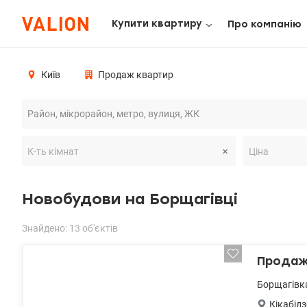
Купити квартиру
Про компанію
Київ
Продаж квартир
Новобудови на Борщагівці
Знайдено: 13 об'єктів
Продаж 
Борщагівк
Кікабідз