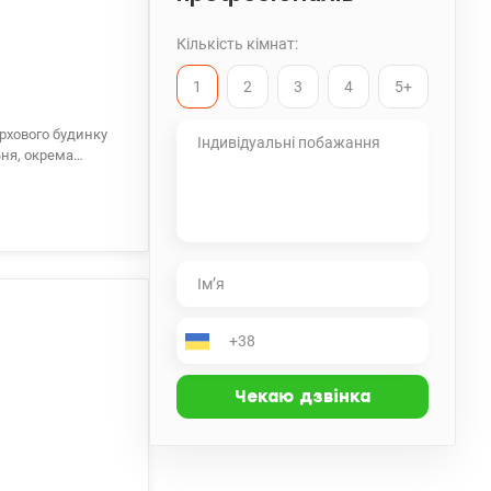
Кількість кімнат:
1
2
3
4
5+
ерхового будинку
ьня, окрема
дивідуальне
ашин. Квартира
аркети. Поруч
 20 хвилин. Ціна