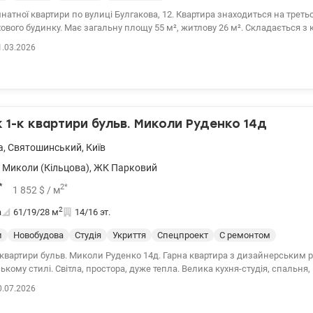
натної квартири по вулиці Булгакова, 12. Квартира знаходиться на треть
будинку. Має загальну площу 55 м², житлову 26 м². Складається з кімнати, кухні,
ати,коридору, балкону. Ванна кімната має все необхідне, включаючи суча
1.03.2026
постійного гарячого водопостачання. Квартира продається з мінімально
дозволить Вам створити власний дизайн та інтер'єр. В будинку індивіду
вартира обігрівається за рахунок керамічних панелей та теплої підлоги в 
білів. Зручне розташування квартири дозволить легко дістатися до
очки міста. У районі є все необхідне для комфортного життя, включаючи 
а супермаркети. Поруч зупинка міського транспорту, швидкісний трамва
1-к квартири бульв. Миколи Руденко 14д
окзальна - 20 хвилин. Ціна 67 000$, без комісії Моб. (096) 59-43-044 Віта,
а
,
Святошинський
,
Київ
 Миколи (Кільцова)
,
ЖК Парковий
*
2
*
1 852
$
/ м
2
а
61/19/28
м
14/16 эт.
и
Новобудова
Студія
Укриття
Спецпроект
С ремонтом
 квартири бульв. Миколи Руденко 14д. Гарна квартира з дизайнерським 
кому стилі. Світла, простора, дуже тепла. Велика кухня-студія, спальня
нана всіма необхідними меблями і технікою (Miele, Siemens). Є лічильники тепла і
0.07.2026
ондиціонери, вбудований холодильник, індукційна плита, посудомийка,
овка, робот-пилосос. У ванній кімнаті та в лоджії тепла підлога. Кварти