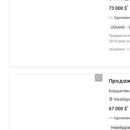
*
73 000
$
Однокім
єОселя
Продається 
2015 року з
спальня з г
Оновлено: 1
електричне 
після ремон
зупинка міс
75 000 у.е. 
Продаж 
Борщагівк
Кікабідз
*
67 000
$
Однокім
Новобудов