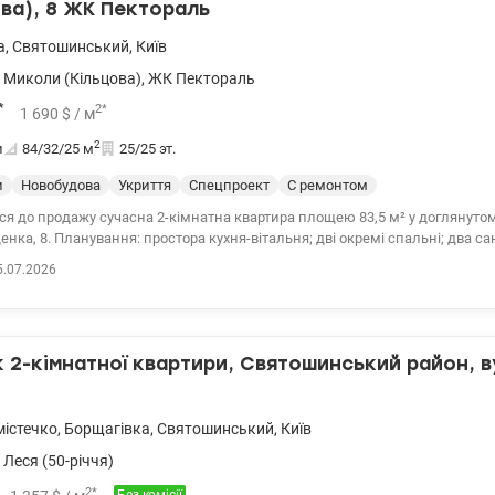
лади, нова пошта, розетка, банки та багато іншого. Поряд шикарний пар
ва), 8 ЖК Пектораль
для відпочинку дітей та дорослих. Також неподалік є дуже красивий с
ізними зонами для відпочинку. Зручна транспортна розвʼязка, швидкісн
а
,
Святошинський
,
Київ
тро, 12 хвилин на машині до центру міста. Тел.(044) 200-10-80 valion.ua/
 Миколи (Кільцова)
,
ЖК Пектораль
*
2
*
1 690
$
/ м
2
и
84/32/25
м
25/25 эт.
и
Новобудова
Укриття
Спецпроект
С ремонтом
я до продажу сучасна 2-кімнатна квартира площею 83,5 м² у доглянутом
нка, 8. Планування: простора кухня-вітальня; дві окремі спальні; два са
кімната; засклений балкон; відкритий балкон. Квартира виконана у суча
5.07.2026
обутова техніка.
иторія; власна парковка для мешканців; гостьові паркомісця. Паркінг, б
данчик. Сучасна доглянута територія.
2-кімнатної квартири, Святошинський район, ву
істечко
,
Борщагівка
,
Святошинський
,
Київ
Леся (50-річчя)
2
*