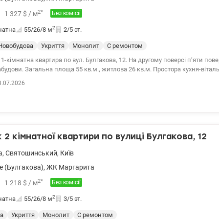
2
*
1 327
$
/ м
Без комісії
2
натна
55/26/8
м
2/5 эт.
Новобудова
Укриття
Монолит
С ремонтом
1-кімнатна квартира по вул. Булгакова, 12. На другому поверсі п’яти пов
абудови. Загальна площа 55 кв.м., житлова 26 кв.м. Простора кухня-вітал
ардеробною, балкон. Міські комунікаціі: вода, каналізація, електрика. Ін
3.07.2026
опалення, підігрів підлоги в санвузлі. У дворі є місця для паркування м
ту - ніхто не проживав. Розвинена нфраструктура: школи, садки, суперм
ького транспорту, швидкісний трамвай, до метро Шулявська, Вокзальна -
Без комісії Моб. (096) 59-43-044 Вита, valion.ua/1080320
2 кімнатної квартири по вулиці Булгакова, 12
а
,
Святошинський
,
Київ
е (Булгакова)
,
ЖК Маргарита
2
*
1 218
$
/ м
Без комісії
2
натна
55/26/8
м
3/5 эт.
а
Укриття
Монолит
С ремонтом