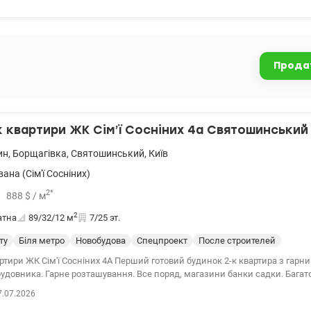
ним живленням. 044 200 10 80 valion.ua/1148918
Прода
квартири ЖК Сім’ї Сосніних 4а Святошинський
ин
,
Борщагівка
,
Святошинський
,
Київ
ана (Сім'ї Сосніних)
2
*
888
$
/ м
2
атна
89/32/12
м
7/25 эт.
ту
Біля метро
Новобудова
Спецпроект
После строителей
ніних 4А Перший готовий будинок 2-к квартира з гарним плануванням.
д, магазини банки садки. Багато транспорту 044
lion.ua/1140742
7.07.2026