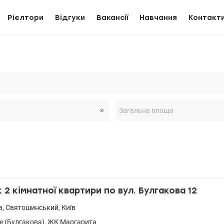
Рієлтори
Відгуки
Вакансії
Навчання
Контакт
2 кімнатної квартири по вул. Булгакова 12
а
,
Святошинський
,
Київ
е (Булгакова)
,
ЖК Маргарита