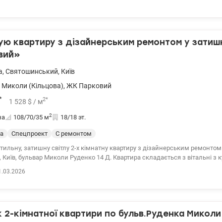
ую квартиру з дізайнерським ремонтом у зати
вий»
а
,
Святошинський
,
Київ
 Миколи (Кільцова)
,
ЖК Парковий
*
2
*
1 528
$
/ м
2
на
108/70/35
м
18/18 эт.
а
Спецпроект
С ремонтом
тильну, затишну світлу 2-х кімнатну квартиру з дізайнерським ремонто
вар Миколи Руденко 14 Д. Квартира складається з вітальні з кухнею, двох
лен, холу та спільного санвузлу. Ремонт зроблен за дізайнерським прое
1.03.2026
их матеріалів. Квартира обладнана необхідною технікою для комфортног
а машина, пральна машина, варочна пліта, духова шафа, витяжка, холо
и, домофон, тепла підлога, система захисту від потопу. Комплекс має 
уру, в комплексі є все необхідне : два паркінги, супермаркети Сільпо і АТ
2-кімнатної квартири по бульв.Руденка Миколи
л, дитячі садочки як державні так і приватні, салони краси, кафе, ринок, 