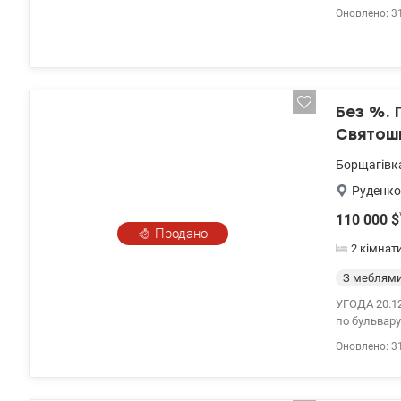
окремою сп
Оновлено: 3
меблями та 
шафа, - вит
каркасного 
ресторани, 
транспорту,
Без %. 
Святоши
Борщагівк
Руденко
110 000
$
Продано
2 кімнат
З меблям
УГОДА 20.12.2023 цена 1
по бульвару
пов. Зручни
Оновлено: 3
просторий 
проживання,
підлога на 