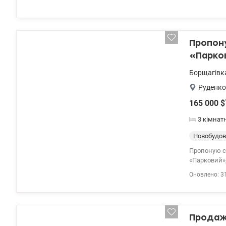
Пропон
«Парко
Борщагівк
Руденко
165 000
$
3 кімнат
Новобудов
Пропоную с
«Парковий», Київ, буль
окремих спа
Оновлено: 3
високоякісн
посудомийн
кондиціонер
інфраструкт
Продаж 
дитячих шкі