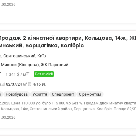
альнею, гардеробною та лоджією. * Виконано капітальний ремонт; * У
1.03.2026
технікою: - вбудована кухня, - холодильник, - кондиціонер, - пральна ма
яжка, - стіл зі стільчиками, - шафа-купе, - двоспальне ліжко. Будинок 201
типу з цегляними стінами, з зовнішнім утеплювачем. Біля будинку є парк
Нова пошта, великий дитячий майданчик, магазин Сільпо, Prostor, зупи
 поруч ЖК Софія. 52000 у.о. Марьяна 0502795669 wwww.valion.ua/1109689
Продаж 2 кімнатної квартири, Кольцова, 14ж, Ж
нський, Борщагівка, Колібріс
а
,
Святошинський
,
Київ
 Миколи (Кільцова)
,
ЖК Парковий
*
2
*
1 341
$
/ м
Без комісії
2
и
82/37/24
м
4/16 эт.
и
Новобудова
Укриття
Спецпроект
С ремонтом
10 000 у.о. було 115 000 у.о Без %. Продам двокімнатну квартиру в ЖК Парковий
 Кольцова, 14ж, Святошинський район, Борщагівка, Колібріс. Площа 82/37
й та безпечний четвертий поверх, окрема кімната, вітальня, сучасна кухн
1.03.2026
санвузол та засклена лоджія. Квартира укомплектована усім необхідним
 кухонне обладнання SIEMENS, сантехніка Hansgrohe, два інверторні ко
кухні, лоджії та у санвузлі. Продаж із меблями та вбудованою побутовою 