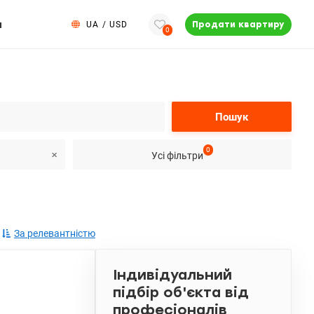
и
UA
/
USD
Продати квартиру
0
Пошук
0
Усі фільтри
За релевантністю
Індивідуальний
підбір об'єкта від
професіоналів