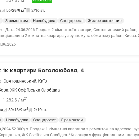
1 357
$
/ м
Без комісії
2
и
56/29/9
м
2/16 эт.
о
З ремонтом
Новобудова
Спецпроект
Жилое состояние
у.е. Дата 24.06.2026 Продаж 2-кімнатної квартири, Святошинський район, в
ункціональна 2-кімнатна квартира у зручному та обжитому районі Києва. 
тики: Площа: 55 м² Поверх: 2/16 Будинок: 2001 року Планування: дві о
4.06.2026
роздільний Просторий хол Житловий стан — можна заїхати та жити. Вд
аксимально ефективно використовувати простір. Будинок та територія
кодовий замок Затишний двір Є місця для паркування Локація та інфр
х плюсів — відмінне розташування: 5 хвилин пішки до швидкісного трам
1к квартири Боголоюбова, 4
 з центром) 3–5 хвилин до зупинок громадського транспорту 10–15 х
еобхідне для комфортного життя: ТРЦ April City супермаркети, аптеки,
а
,
Святошинський
,
Київ
коли, дитячі садки банки, пошта, медичні заклади .
бова
,
ЖК Софіївська Слобідка
2
*
1 282
$
/ м
2
на
39/18/9
м
2/10 эт.
и
Новобудова
Спецпроект
С ремонтом
,2024 52 000у.о. Продаж 1 кімнатної квартири з ремонтом за адресою: вул
а. *Квартира з функціональним плануванням, з