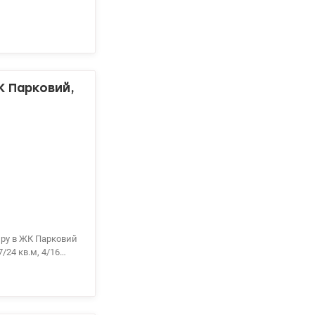
комплектована
шина, - духова
4 року монолітно-
овка, кав'ярня,
нка громадського
К Парковий,
/24 кв.м, 4/16
я, передпокій,
 для комфортного
ндиціонери, тепла
технікою.