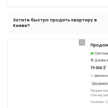
альтернатив
Хотите быстро продать квартиру в
Киеве?
Продаж 
Святош
Дзюби Ів
*
79 000
$
Двокімн
Без ремон
Продаж квартири ЖК Сім'ї Сос
Стан від забудовника. Гарне розташування. Все поря
200 10 80 Va
Оновлено: 2