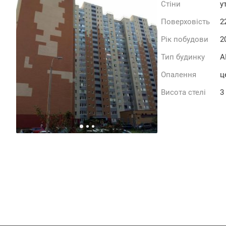
Стіни
у
Поверховість
2
Рік побудови
2
Тип будинку
А
Опалення
ц
Висота стелі
3