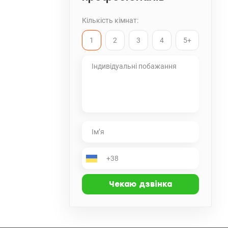
Кількість кімнат:
1
2
3
4
5+