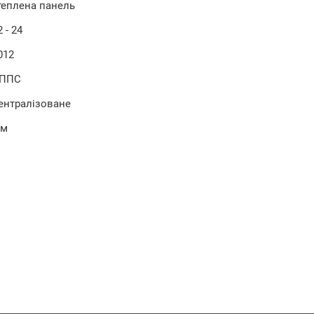
теплена панель
2 - 24
012
ППС
ентралізоване
 м