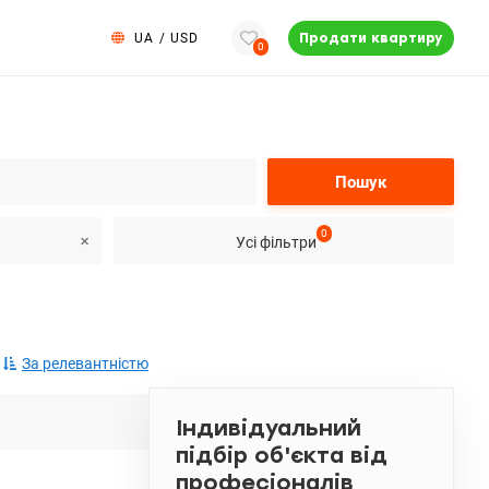
UA
/
USD
Продати квартиру
0
Пошук
0
Усі фільтри
За релевантністю
Індивідуальний
підбір об'єкта від
професіоналів