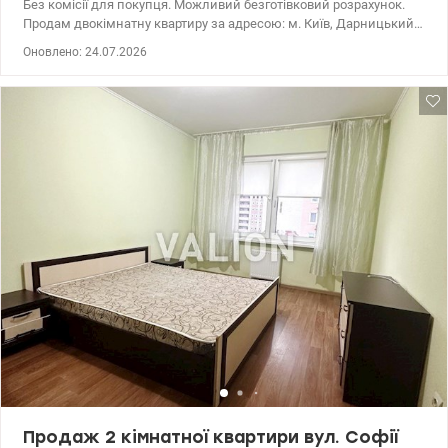
Без комісії для покупця. Можливий безготівковий розрахунок.
Продам двокімнатну квартиру за адресою: м. Київ, Дарницький
район, ЖК Патріотика, вул. Софії Русової, буд.5Б, ст.м. Осокорки.
Оновлено: 24.07.2026
Квартира з раціональним плануванням, загальна площа - 76,1
кв.м, кімнати - 35,1 та 10,8 кв.м. Можливо переобладнати в
трикімнатну за рахунок розділення кімнати площею 35,1 кв.м з
двома вікнами. 1/25 пов. Вода й опалення є при відключенні
світла. Доглянуте парадне. Конс'єрж. ОСББ. На території ЖК є
супермаркет, магазини різного профілю, кафе, кав'ярні, слони
краси, Нова пошта, банк ьа багато інш. для Вашого комфортного
життя. Зупинка маршрутних таксі та автобусів - 3 хв, ст.м.
Осокорки - 15-20 хв пішки. Перегляд у зручний для Вас час. Ціна
82 000 у.о. 050 693 74 54 Олена Багрова. valion.ua/1149241
Продаж 2 кімнатної квартири вул. Софії