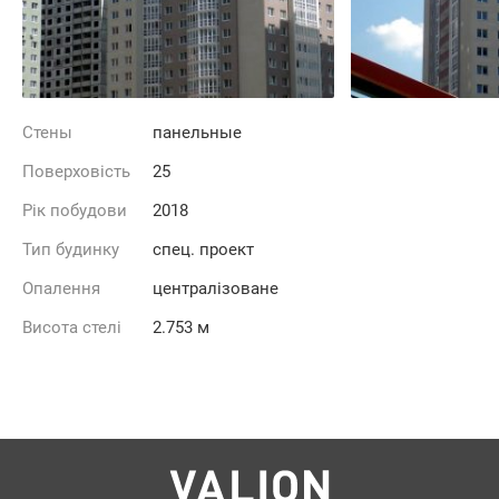
Стены
панельные
Поверховість
25
Рік побудови
2018
Тип будинку
спец. проект
Опалення
централізоване
Висота стелі
2.753 м