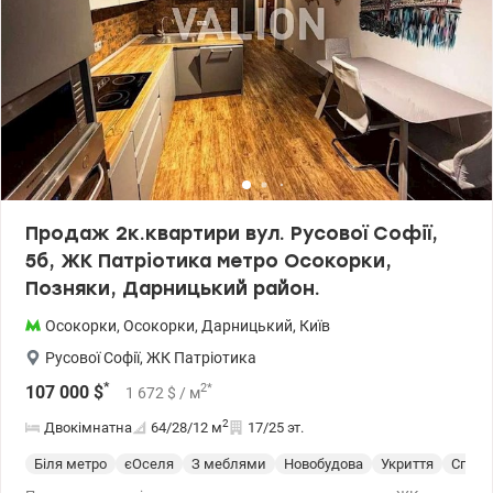
Продаж 2к.квартири вул. Русової Софії,
5б, ЖК Патріотика метро Осокорки,
Позняки, Дарницький район.
Осокорки
,
Осокорки
,
Дарницький
,
Київ
Русової Софії
,
ЖК Патріотика
*
2
*
107 000
$
1 672
$
/ м
2
Двокімнатна
64/28/12
м
17/25 эт.
Біля метро
єОселя
З меблями
Новобудова
Укриття
Спецп