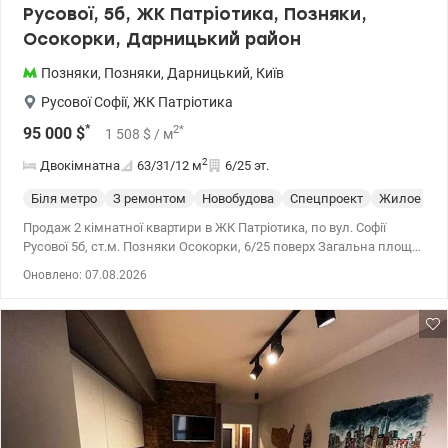
Русової, 5б, ЖК Патріотика, Позняки,
Осокорки, Дарницький район
Позняки
,
Позняки
,
Дарницький
,
Київ
Русової Софії
,
ЖК Патріотика
*
2
*
95 000
$
1 508
$
/ м
2
Двокімнатна
63/31/12
м
6/25 эт.
Біля метро
З ремонтом
Новобудова
Спецпроект
Жилое сос
Продаж 2 кімнатної квартири в ЖК Патріотика, по вул. Софії
Русової 5б, ст.м. Позняки Осокорки, 6/25 поверх Загальна площа
квартири 63,1 м², житлова площа 30,8 м², площа кухні 11,9 м² У
Оновлено: 07.08.2026
будинку 3 ліфти: 2 пасажирські ліфти та 1 вантажний,
відеоспостереження, консьєрж, генератор. У пішій доступності
кафе, ресторани, бари, торгові центри, аптеки, поштові
відділення, школи, дитячі садки, озеро для прогулянок та
відпочинку. До станції метро Позняки, Осокорки 10-15 хвилин
пішки. Ціна 100000 у.о., 0976449950, Наталія, valion,ua/1147863