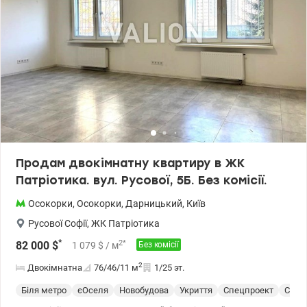
Продам двокімнатну квартиру в ЖК
Патріотика. вул. Русової, 5Б. Без комісії.
Осокорки
,
Осокорки
,
Дарницький
,
Київ
Русової Софії
,
ЖК Патріотика
*
2
*
82 000
$
1 079
$
/ м
Без комісії
2
Двокімнатна
76/46/11
м
1/25 эт.
Біля метро
єОселя
Новобудова
Укриття
Спецпроект
С ре