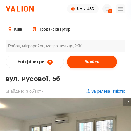
UA
/
USD
0
Київ
Продаж квартир
Знайти
Усі фільтри
0
вул. Русової, 5б
Знайдено: 3 об'єкти
За релевантністю