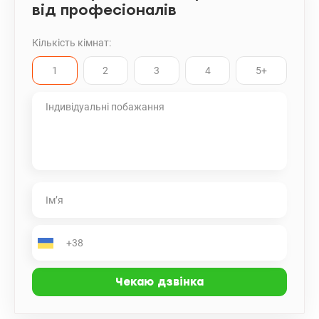
від професіоналів
Кількість кімнат:
1
2
3
4
5+