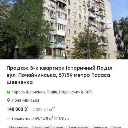
Продаж 3-к квартири Історичний Поділ
вул. Почайнинська, 57/59 метро Тараса
Шевченка
Тараса Шевченка
,
Поділ
,
Подільський
,
Київ
Почайнинська
*
2
*
140 000
$
2 029
$
/ м
2
3 кімнатна
69/42/8
м
1/9 эт.
Біля метро
Вторинний ринок
З ремонтом
Укриття
Cерия 46