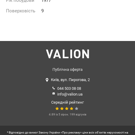
Рік побудови
1977
Поверховість
9
Публічна оферта
Київ, вул. Пирогова, 2
044 503 08 08
info@valion.ua
Середній рейтинг
4.89 із 5 зірок. 199 відгуків
* Відповідно до вимог Закону України «Про рекламу» ціни всіх об'єктів нерухомості на