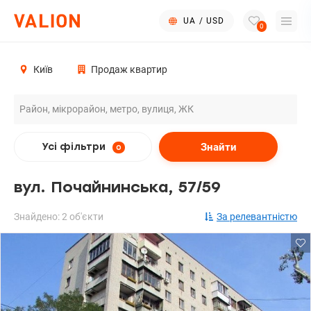
UA
/
USD
0
Київ
Продаж квартир
Знайти
Усі фільтри
0
вул. Почайнинська, 57/59
Знайдено: 2 об'єкти
За релевантністю