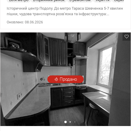
Історичний центр Подолу. До метро Тараса Шевченка 5-7 хвилин
пішки, чудова транспортна розв’язка та інфраструктура:
магазини, школи, дитячі садки, поліклініка, лікарні, органи
Оновлено: 08.06.2026
місцевої влади. Продаж 3к. кімнатної квартири по вул.
Почайнинській, на 1поверсі 9 поверхового цегляного
будинка.Загальна площа 69кв.м, стан жилий, є лічильники на
воду, газ. Квартира тепла, суха, є цокольний підвальний поверх.
Поряд з будинком є парковка. Квартира двостороння, два на
вікна виходять вул.Туровську, одне на вул. Почайнинську. Гарно
підходить під бізнес, можливо зробити окремий вхід з будь якоі
сторони будинку. 044 200 10 80 Valion.ua/1114502
Продано