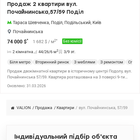
Продаж 2 квартири вул.
Почайнинська,57/59 Поділ
Тараса Шевченка
,
Поділ
,
Подільський
,
Київ
Почайнинська
*
2
*
74 000
$
1 682
$
/ м
Без комісії
2
2 кімнатна
44/26/6
м
3/9 эт.
Біля метро
Вторинний ринок
З меблями
З ремонтом
Спецп
Продаж двокімнатної квартири в історичному центрі Подолу, вул.
Почайнинська 57/59. Квартира розташована на 3 поверсі 9-ти
поверхового цегляного будинку. Площа 44/26/6 кв.м. Кімнати
Оновлено: 31.03.2026
окремі. Стан - житловий, є всі необхідні меблі і техніка.
Встановлені металопластикові вікна, засклений балкон. Чудова
транспортна розв'язка, до метро Тараса Шевченка 5 хвилин
пішки. Розвинена інфраструктура: магазини, школи, дитячі
VALION
/
Продажа
/
Квартири
/
вул. Почайнинська, 57/59
садки, поліклініка, лікарня. Поруч із будинком є ​​парковка.
Квартира вільна, документи готові до продажу. Перегляди за
домовленістю. Ціна 75000 у.о., тел. 0638531421, 0685971143,
valion.ua/1129081
Індивідуальний підбір об'єкта