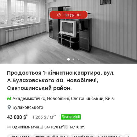
Продано
Продається 1-кімнатна квартира, вул.
А.Булаховського 40, Новобіличі,
Святошинський район.
Академмістечко
,
Новобіличі
,
Святошинський
,
Київ
Булаховського
*
2
*
43 000
$
1 265
$
/ м
Без комісії
2
Однокімнатна
34/16/8
м
14/16 эт.