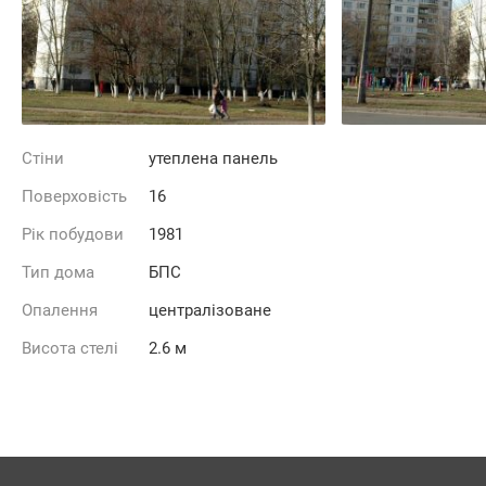
Стіни
утеплена панель
Поверховість
16
Рік побудови
1981
Тип дома
БПС
Опалення
централізоване
Висота стелі
2.6 м