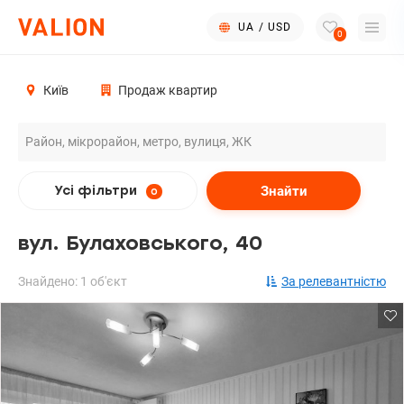
UA
/
USD
0
Київ
Продаж квартир
Знайти
Усі фільтри
0
вул. Булаховського, 40
Знайдено: 1 об'єкт
За релевантністю