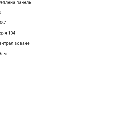
теплена панель
0
987
ерія 134
ентралізоване
.6 м