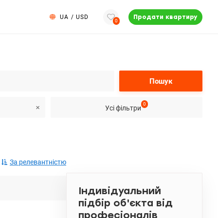
UA
/
USD
Продати квартиру
0
Пошук
0
Усі фільтри
За релевантністю
Індивідуальний
підбір об'єкта від
професіоналів