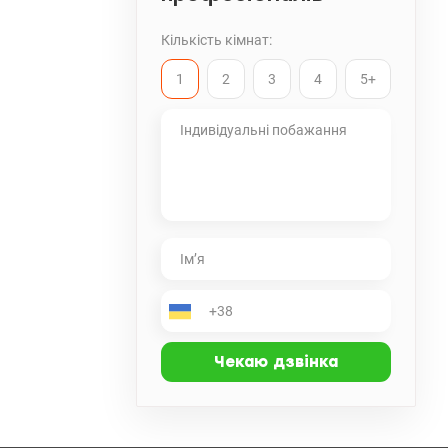
Кількість кімнат:
1
2
3
4
5+