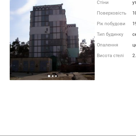
Стіни
у
Поверховість
1
Рік побудови
1
Тип будинку
с
Опалення
ц
Висота стелі
2